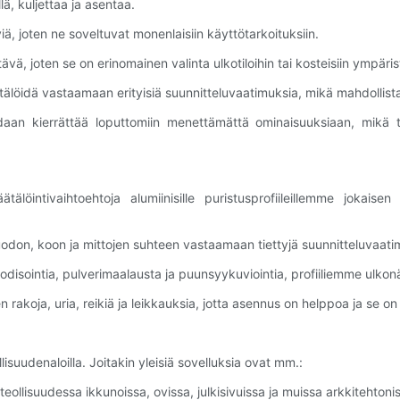
lä, kuljettaa ja asentaa.
iä, joten ne soveltuvat monenlaisiin käyttötarkoituksiin.
ä, joten se on erinomainen valinta ulkotiloihin tai kosteisiin ympärist
ätälöidä vastaamaan erityisiä suunnitteluvaatimuksia, mikä mahdollistaa
daan kierrättää loputtomiin menettämättä ominaisuuksiaan, mikä te
ntivaihtoehtoja alumiinisille puristusprofiileillemme jokaisen p
muodon, koon ja mittojen suhteen vastaamaan tiettyjä suunnitteluvaati
 anodisointia, pulverimaalausta ja puunsyykuviointia, profiiliemme ulk
en rakoja, uria, reikiä ja leikkauksia, jotta asennus on helppoa ja s
lisuudenaloilla. Joitakin yleisiä sovelluksia ovat mm.:
steollisuudessa ikkunoissa, ovissa, julkisivuissa ja muissa arkkitehton