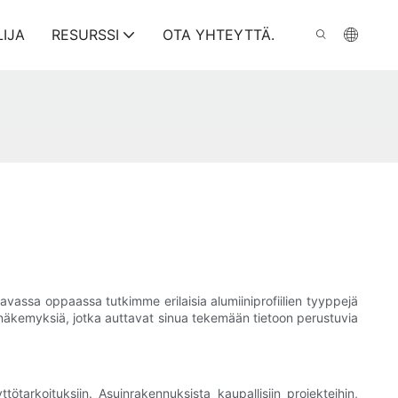
LIJA
RESURSSI
OTA YHTEYTTÄ.
ttavassa oppaassa tutkimme erilaisia alumiiniprofiilien tyyppejä
ta näkemyksiä, jotka auttavat sinua tekemään tietoon perustuvia
tarkoituksiin. Asuinrakennuksista kaupallisiin projekteihin,