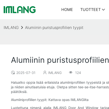
HOME
TUOTTEET
IMLANG
Alumiinin puristusprofiilien tyypit
Alumiinin puristusprofiilien
2025-07-31
IMLANG
124
Haluatko oppia lisää erilaisista alumiiniprofiilien tyypeistä j
ja niiden ainutlaatuisia etuja. Oletpa sitten tee-se-itse-harr
päätöksiä.
Alumiiniprofiilien tyypit: Kattava opas IMLANGilta
Luotettuna nimenä alalla IMLANG Door And Window tarjoaa laa