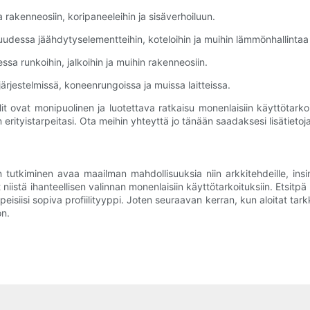
a rakenneosiin, koripaneeleihin ja sisäverhoiluun.
lisuudessa jäähdytyselementteihin, koteloihin ja muihin lämmönhallinta
ssa runkoihin, jalkoihin ja muihin rakenneosiin.
njärjestelmissä, koneenrungoissa ja muissa laitteissa.
lit ovat monipuolinen ja luotettava ratkaisu monenlaisiin käyttöta
 erityistarpeitasi. Ota meihin yhteyttä jo tänään saadaksesi lisätietoj
n tutkiminen avaa maailman mahdollisuuksia niin arkkitehdeille, insinöö
 niistä ihanteellisen valinnan monenlaisiin käyttötarkoituksiin. Etsitpä 
isiisi sopiva profiilityyppi. Joten seuraavan kerran, kun aloitat tarkk
on.