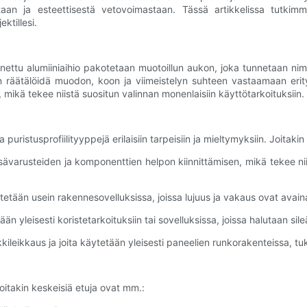
n ja esteettisestä vetovoimastaan. Tässä artikkelissa tutkimme I
ektillesi.
ettu alumiiniaihio pakotetaan muotoillun aukon, joka tunnetaan nimel
n räätälöidä muodon, koon ja viimeistelyn suhteen vastaamaan erityis
mikä tekee niistä suositun valinnan monenlaisiin käyttötarkoituksiin.
ristusprofiilityyppejä erilaisiin tarpeisiin ja mieltymyksiin. Joitaki
lisävarusteiden ja komponenttien helpon kiinnittämisen, mikä tekee niis
 käytetään usein rakennesovelluksissa, joissa lujuus ja vakaus ovat ava
tään yleisesti koristetarkoituksiin tai sovelluksissa, joissa halutaan sil
ikkileikkaus ja joita käytetään yleisesti paneelien runkorakenteissa, t
Joitakin keskeisiä etuja ovat mm.: