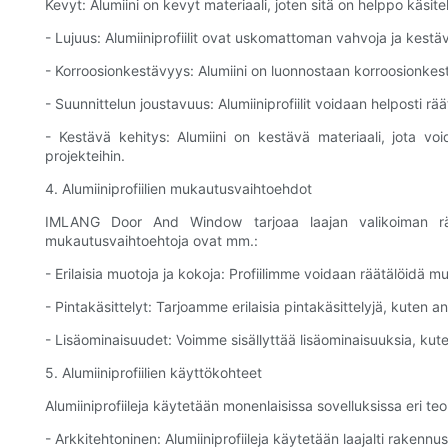
Kevyt: Alumiini on kevyt materiaali, joten sitä on helppo käsitel
- Lujuus: Alumiiniprofiilit ovat uskomattoman vahvoja ja kestäv
- Korroosionkestävyys: Alumiini on luonnostaan korroosionkestäv
- Suunnittelun joustavuus: Alumiiniprofiilit voidaan helposti rä
- Kestävä kehitys: Alumiini on kestävä materiaali, jota voi
projekteihin.
4. Alumiiniprofiilien mukautusvaihtoehdot
IMLANG Door And Window tarjoaa laajan valikoiman räätälöi
mukautusvaihtoehtoja ovat mm.:
- Erilaisia muotoja ja kokoja: Profiilimme voidaan räätälöidä 
- Pintakäsittelyt: Tarjoamme erilaisia pintakäsittelyjä, kuten
- Lisäominaisuudet: Voimme sisällyttää lisäominaisuuksia, kut
5. Alumiiniprofiilien käyttökohteet
Alumiiniprofiileja käytetään monenlaisissa sovelluksissa eri teol
- Arkkitehtoninen: Alumiiniprofiileja käytetään laajalti rakennu