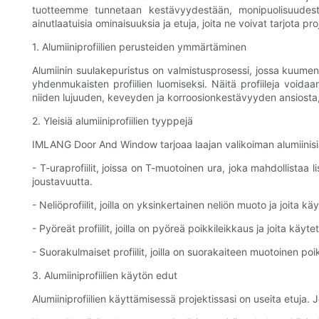
tuotteemme tunnetaan kestävyydestään, monipuolisuudestaa
ainutlaatuisia ominaisuuksia ja etuja, joita ne voivat tarjota proj
1. Alumiiniprofiilien perusteiden ymmärtäminen
Alumiinin suulakepuristus on valmistusprosessi, jossa kuumenn
yhdenmukaisten profiilien luomiseksi. Näitä profiileja voidaa
niiden lujuuden, keveyden ja korroosionkestävyyden ansiosta, 
2. Yleisiä alumiiniprofiilien tyyppejä
IMLANG Door And Window tarjoaa laajan valikoiman alumiinisia pu
- T-uraprofiilit, joissa on T-muotoinen ura, joka mahdollistaa 
joustavuutta.
- Neliöprofiilit, joilla on yksinkertainen neliön muoto ja joita
- Pyöreät profiilit, joilla on pyöreä poikkileikkaus ja joita käyte
- Suorakulmaiset profiilit, joilla on suorakaiteen muotoinen po
3. Alumiiniprofiilien käytön edut
Alumiiniprofiilien käyttämisessä projektissasi on useita etuja. 