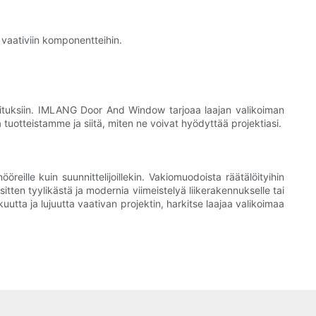
a vaativiin komponentteihin.
rkoituksiin. IMLANG Door And Window tarjoaa laajan valikoiman
a tuotteistamme ja siitä, miten ne voivat hyödyttää projektiasi.
reille kuin suunnittelijoillekin. Vakiomuodoista räätälöityihin
sitten tyylikästä ja modernia viimeistelyä liikerakennukselle tai
uutta ja lujuutta vaativan projektin, harkitse laajaa valikoimaa