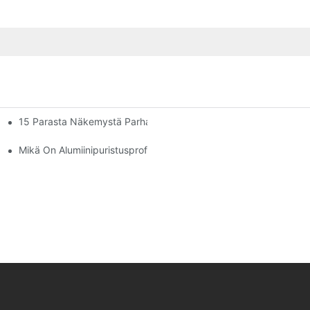
15 Parasta Näkemystä Parhaista Aurinkohuoneiden Alumiiniprofiilipr
kohuone
Mikä On Alumiinipuristusprofiili