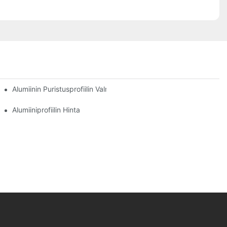
ofiileista Maailmanlaajuisille Ostajille
Alumiinin Puristusprofiilin Valmistusprosessi
Alumiiniprofiilin Hinta