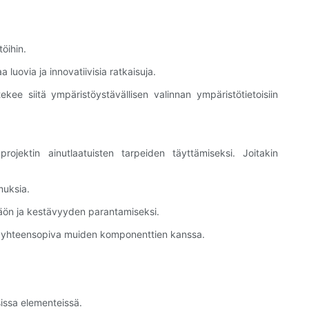
öihin.
 luovia ja innovatiivisia ratkaisuja.
kee siitä ympäristöystävällisen valinnan ympäristötietoisiin
rojektin ainutlaatuisten tarpeiden täyttämiseksi. Joitakin
muksia.
onäön ja kestävyyden parantamiseksi.
e on yhteensopiva muiden komponenttien kanssa.
isissa elementeissä.