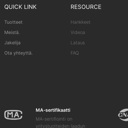
QUICK LINK
RESOURCE
Tuotteet
Hankkeet
Meistä.
Videoa
Jakelija
Lataus
Ota yhteyttä.
FAQ
MA-sertifikaatti
MA-sertifiointi on
yritystuotteiden laadun