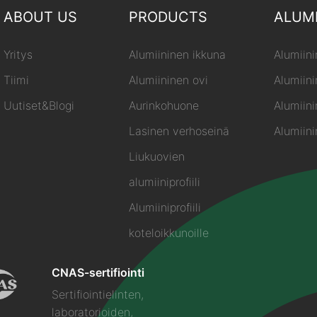
ABOUT US
PRODUCTS
ALUM
Yritys
Alumiininen ikkuna
Alumiini
Tiimi
Alumiininen ovi
Alumiin
Uutiset&Blogi
Aurinkohuone
Alumiini
Lasinen verhoseinä
Alumiini
Liukuovien
alumiiniprofiili
Alumiiniprofiili
koteloikkunoille
CNAS-sertifiointi
Sertifiointielinten,
laboratorioiden,