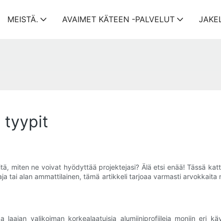
MEISTÄ.
AVAIMET KÄTEEN -PALVELUT
JAKE
 tyypit
a siitä, miten ne voivat hyödyttää projektejasi? Älä etsi enää! Tässä ka
astaja tai alan ammattilainen, tämä artikkeli tarjoaa varmasti arvokkai
jan valikoiman korkealaatuisia alumiiniprofiileja moniin eri käyttö