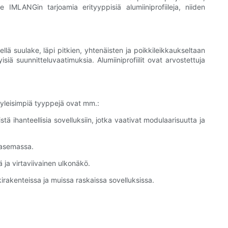
MLANGin tarjoamia erityyppisiä alumiiniprofiileja, niiden
lä suulake, läpi pitkien, yhtenäisten ja poikkileikkaukseltaan
iä suunnitteluvaatimuksia. Alumiiniprofiilit ovat arvostettuja
n yleisimpiä tyyppejä ovat mm.:
tä ihanteellisia sovelluksiin, jotka vaativat modulaarisuutta ja
inasemassa.
eä ja virtaviivainen ulkonäkö.
ukirakenteissa ja muissa raskaissa sovelluksissa.