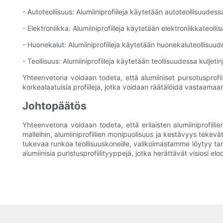
- Autoteollisuus: Alumiiniprofiileja käytetään autoteollisuudess
- Elektroniikka: Alumiiniprofiileja käytetään elektroniikkateol
- Huonekalut: Alumiiniprofiileja käytetään huonekaluteollisuude
- Teollisuus: Alumiiniprofiileja käytetään teollisuudessa kuljeti
Yhteenvetona voidaan todeta, että alumiiniset pursotusprofii
korkealaatuisia profiileja, jotka voidaan räätälöidä vastaamaan
Johtopäätös
Yhteenvetona voidaan todeta, että erilaisten alumiiniprofiilie
malleihin, alumiiniprofiilien monipuolisuus ja kestävyys tekevät
tukevaa runkoa teollisuuskoneille, valikoimastamme löytyy tarpe
alumiinisia puristusprofiilityyppejä, jotka herättävät visiosi elo