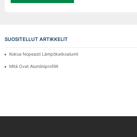
SUOSITELLUT ARTIKKELIT
Kokoa Nopeasti Lämpökatkoalumiiniprofiilista Valmistettu Aurin
Mitä Ovat Alumiiniprofiilit