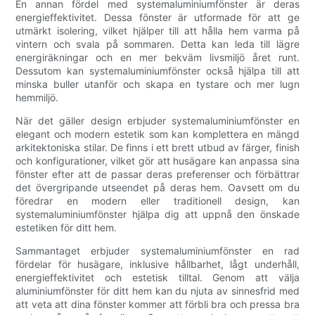
En annan fördel med systemaluminiumfönster är deras
energieffektivitet. Dessa fönster är utformade för att ge
utmärkt isolering, vilket hjälper till att hålla hem varma på
vintern och svala på sommaren. Detta kan leda till lägre
energiräkningar och en mer bekväm livsmiljö året runt.
Dessutom kan systemaluminiumfönster också hjälpa till att
minska buller utanför och skapa en tystare och mer lugn
hemmiljö.
När det gäller design erbjuder systemaluminiumfönster en
elegant och modern estetik som kan komplettera en mängd
arkitektoniska stilar. De finns i ett brett utbud av färger, finish
och konfigurationer, vilket gör att husägare kan anpassa sina
fönster efter att de passar deras preferenser och förbättrar
det övergripande utseendet på deras hem. Oavsett om du
föredrar en modern eller traditionell design, kan
systemaluminiumfönster hjälpa dig att uppnå den önskade
estetiken för ditt hem.
Sammantaget erbjuder systemaluminiumfönster en rad
fördelar för husägare, inklusive hållbarhet, lågt underhåll,
energieffektivitet och estetisk tilltal. Genom att välja
aluminiumfönster för ditt hem kan du njuta av sinnesfrid med
att veta att dina fönster kommer att förbli bra och pressa bra