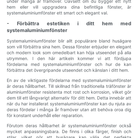
under många år framöver. Oavsett om du bygger ett nytt
hem eller vill uppgradera dina befintliga fönster, är
systemaluminiumfönster ett smart och elegant val.
- Förbättra estetiken i ditt hem med
systemaluminiumfönster
Systemaluminiumfönster blir allt populärare bland husägare
som vill förbättra sina hem. Dessa fönster erbjuder en elegant
och modern look som omedelbart kan höja utseendet på alla
utrymmen. I den här artikeln kommer vi att fördjupa
fördelarna med systemaluminiumfönster och hur de kan
förbättra det övergripande utseendet och känslan i ditt hem.
En av de viktigaste fördelarna med systemaluminiumfönster
är deras hållbarhet. Till skillnad från traditionella träfönster är
aluminiumfönster resistenta mot rost och korrosion, vilket gör
dem till ett långvarigt alternativ för ditt hem. Detta innebär att
när du har installerat systemaluminiumfönster kan du njuta av
deras fördelar i många år framöver utan att behöva oroa dig
för konstant underhåll eller reparation.
Förutom deras hållbarhet är systemaluminiumfönster också
mycket anpassningsbara. De finns i olika färger, finish och
stilar, vilket gör att husägare kan välja det perfekta