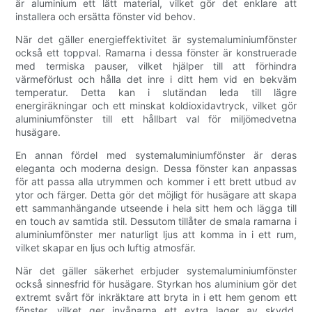
är aluminium ett lätt material, vilket gör det enklare att
installera och ersätta fönster vid behov.
När det gäller energieffektivitet är systemaluminiumfönster
också ett toppval. Ramarna i dessa fönster är konstruerade
med termiska pauser, vilket hjälper till att förhindra
värmeförlust och hålla det inre i ditt hem vid en bekväm
temperatur. Detta kan i slutändan leda till lägre
energiräkningar och ett minskat koldioxidavtryck, vilket gör
aluminiumfönster till ett hållbart val för miljömedvetna
husägare.
En annan fördel med systemaluminiumfönster är deras
eleganta och moderna design. Dessa fönster kan anpassas
för att passa alla utrymmen och kommer i ett brett utbud av
ytor och färger. Detta gör det möjligt för husägare att skapa
ett sammanhängande utseende i hela sitt hem och lägga till
en touch av samtida stil. Dessutom tillåter de smala ramarna i
aluminiumfönster mer naturligt ljus att komma in i ett rum,
vilket skapar en ljus och luftig atmosfär.
När det gäller säkerhet erbjuder systemaluminiumfönster
också sinnesfrid för husägare. Styrkan hos aluminium gör det
extremt svårt för inkräktare att bryta in i ett hem genom ett
fönster, vilket ger invånarna ett extra lager av skydd.