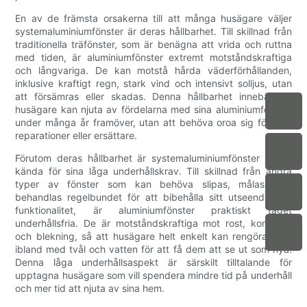
En av de främsta orsakerna till att många husägare väljer
systemaluminiumfönster är deras hållbarhet. Till skillnad från
traditionella träfönster, som är benägna att vrida och ruttna
med tiden, är aluminiumfönster extremt motståndskraftiga
och långvariga. De kan motstå hårda väderförhållanden,
inklusive kraftigt regn, stark vind och intensivt solljus, utan
att försämras eller skadas. Denna hållbarhet innebär att
husägare kan njuta av fördelarna med sina aluminiumfönster
under många år framöver, utan att behöva oroa sig för ofta
reparationer eller ersättare.
Förutom deras hållbarhet är systemaluminiumfönster också
kända för sina låga underhållskrav. Till skillnad från andra
typer av fönster som kan behöva slipas, målas eller
behandlas regelbundet för att bibehålla sitt utseende och
funktionalitet, är aluminiumfönster praktiskt taget
underhållsfria. De är motståndskraftiga mot rost, korrosion
och blekning, så att husägare helt enkelt kan rengöra dem
ibland med tvål och vatten för att få dem att se ut som nya.
Denna låga underhållsaspekt är särskilt tilltalande för
upptagna husägare som vill spendera mindre tid på underhåll
och mer tid att njuta av sina hem.