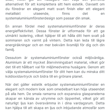
alternativet för att komplettera sitt hem estetik. Oavsett om
du föredrar en elegant matt svart finish eller ett elegant
metalliskt utseende, finns det en
systemaluminiumfönsterdesign som passar din smak.
En annan fördel med systemaluminiumfönster är deras
energieffektivitet. Dessa fönster är utformade för att ge
utmärkt isolering, vilket hjälper till att hålla ditt hem svalt på
sommaren och varmt på vintern. Detta kan leda till lägre
energiräkningar och en mer bekväm livsmiljö för dig och din
familj.
Dessutom är systemaluminiumfönster också miljövänliga.
Aluminium är ett mycket återvinningsbart material, vilket gör
det till ett hållbart val för miljömedvetna husägare. Genom att
välja systemaluminiumfönster för ditt hem kan du minska ditt
koldioxidavtryck och bidra till en grönare planet.
När det gäller estetik erbjuder systemaluminiumfönster en
elegant och modern look som omedelbart kan höja utseendet
på alla hem. De smala ramarna och expansiva glaspanelerna
skapar en känsla av utrymme och öppenhet, vilket gör att
naturligt ljus kan översvämma in i dina vardagsrum. Detta
kan hjälpa till att skapa en ljus och inbjudande atmosfär som