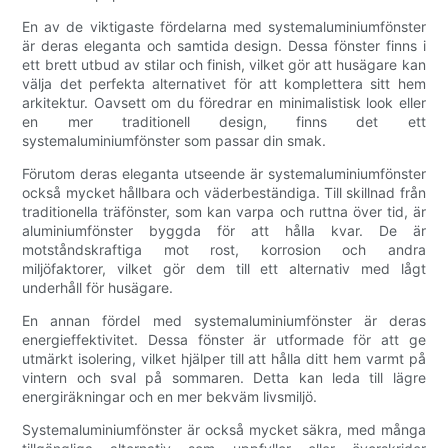
En av de viktigaste fördelarna med systemaluminiumfönster
är deras eleganta och samtida design. Dessa fönster finns i
ett brett utbud av stilar och finish, vilket gör att husägare kan
välja det perfekta alternativet för att komplettera sitt hem
arkitektur. Oavsett om du föredrar en minimalistisk look eller
en mer traditionell design, finns det ett
systemaluminiumfönster som passar din smak.
Förutom deras eleganta utseende är systemaluminiumfönster
också mycket hållbara och väderbeständiga. Till skillnad från
traditionella träfönster, som kan varpa och ruttna över tid, är
aluminiumfönster byggda för att hålla kvar. De är
motståndskraftiga mot rost, korrosion och andra
miljöfaktorer, vilket gör dem till ett alternativ med lågt
underhåll för husägare.
En annan fördel med systemaluminiumfönster är deras
energieffektivitet. Dessa fönster är utformade för att ge
utmärkt isolering, vilket hjälper till att hålla ditt hem varmt på
vintern och sval på sommaren. Detta kan leda till lägre
energiräkningar och en mer bekväm livsmiljö.
Systemaluminiumfönster är också mycket säkra, med många