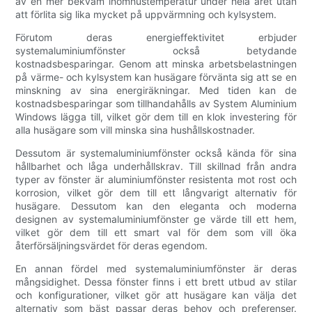
av en mer bekväm inomhustemperatur under hela året utan
att förlita sig lika mycket på uppvärmning och kylsystem.
Förutom deras energieffektivitet erbjuder
systemaluminiumfönster också betydande
kostnadsbesparingar. Genom att minska arbetsbelastningen
på värme- och kylsystem kan husägare förvänta sig att se en
minskning av sina energiräkningar. Med tiden kan de
kostnadsbesparingar som tillhandahålls av System Aluminium
Windows lägga till, vilket gör dem till en klok investering för
alla husägare som vill minska sina hushållskostnader.
Dessutom är systemaluminiumfönster också kända för sina
hållbarhet och låga underhållskrav. Till skillnad från andra
typer av fönster är aluminiumfönster resistenta mot rost och
korrosion, vilket gör dem till ett långvarigt alternativ för
husägare. Dessutom kan den eleganta och moderna
designen av systemaluminiumfönster ge värde till ett hem,
vilket gör dem till ett smart val för dem som vill öka
återförsäljningsvärdet för deras egendom.
En annan fördel med systemaluminiumfönster är deras
mångsidighet. Dessa fönster finns i ett brett utbud av stilar
och konfigurationer, vilket gör att husägare kan välja det
alternativ som bäst passar deras behov och preferenser.