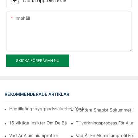
Ladda Upp Dina Krav
Innehåll
SKICKA FÖRFRÅGAN NU
REKOMMENDERADE ARTIKLAR
Högtillgångsbyggnadssäkerhet: Varför Arkitekter Väljer System
Montera Snabbt Solrummet Med
15 Viktiga Insikter Om De Bästa Aluminiumprofilerna För Solrum
Tillverkningsprocess För Alumi
Vad Är Aluminiumprofiler
Vad Är En Aluminiumprofil För 