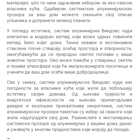
материјал, што га чини одрживим избором за еко-свесне
власнике кућа. Одабиром системских алуминијумских
прозора за ваш дом можете смањити свој отисак
угљеника и допринети зеленој планети.
У погледу естетике, систем алуминијума Виндовс нуди
елегантан и модеран изглед који може одмах повисити
изглед било којег дома. Танки оквири и експанзивне
стаклене плоче стварају осећај простора и отворености,
омогућавајући да се природно светло поплави у ваше
животне просторе. Ово може помоћи у стварању светле
и позиве атмосфере која ће импресионирати посетиоце и
учинити да ваш дом осећа више добродошлице.
Све у свему, систем алуминијумске Виндовс нуде низ
погодности за власнике кућа који желе да побољшају
естетику својих домова. Од њихове трајности и
енергетске ефикасности на њихове прилагодљиве
дизајне и еколошки прихватљиве некретнине, систем
алуминијумски прозори паметни су избор за свакога који
желе надоградити свој дом. Размислите о инсталирању
системски прозоре од алуминијума у ​​вашем дому данас
и уживајте у многим предностима које морају да понуде.