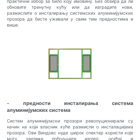
практични избор за било коју имовину. Без обзира да ли
обновите тренутну кућу или да изградите нови,
размислите о инсталирању системских алуминијумских
прозора да бисте уживали у свим тим предностима и
више.
- предности инсталирања система
алуминијумских система
Систем алуминијумски прозори револуционирали су
начин на који власник куће размисли о инсталацијама
прозора. Ови Виндовс нуде широк спектар користи које
могу увелике побољшати изглед, осећај и