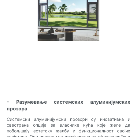
- Разумевање системских алуминијумских
прозора
Системски алуминијумски прозори су иновативна и
свестрана опција за власнике кућа које желе да
побољшају естетску жалбу и функционалност својих
својстава. Ови прозори су дизајнирани са ефикасношћу и