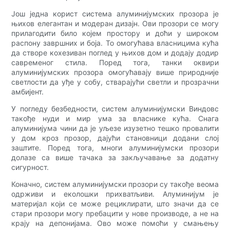
Још једна корист система алуминијумских прозора је
њихов елегантан и модеран дизајн. Ови прозори се могу
прилагодити било којем простору и доћи у широком
распону завршних и боја. То омогућава власницима кућа
да створе кохезиван поглед у њихов дом и додају додир
савременог стила. Поред тога, танки оквири
алуминијумских прозора омогућавају више природније
светлости да уђе у собу, стварајући светли и прозрачни
амбијент.
У погледу безбедности, систем алуминијумски Виндовс
такође нуди и мир ума за власнике кућа. Снага
алуминијума чини да је уљезе изузетно тешко провалити
у дом кроз прозор, дајући становници додани слој
заштите. Поред тога, многи алуминијумски прозори
долазе са више тачака за закључавање за додатну
сигурност.
Коначно, систем алуминијумски прозори су такође веома
одрживи и еколошки прихватљиви. Алуминијум је
материјал који се може рециклирати, што значи да се
стари прозори могу пребацити у нове производе, а не на
крају на депонијама. Ово може помоћи у смањењу