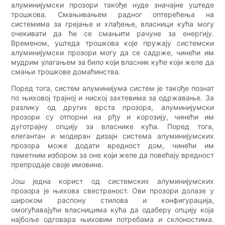
алуминијумски прозори такође нуде значајне уштеде
трошкова. Смањивањем радног оптерећења на
системима за грејање и хлађење, власници кућа могу
очекивати да ће се смањити рачуне за енергију.
Временом, уштеда трошкова које пружају системски
алуминијумски прозори могу да се садрже, чинећи им
мудрим улагањем за било који власник куће који желе да
смањи трошкове домаћинства.
Поред тога, систем алуминијума систем је такође познат
по њиховој трајној и ниској захтевима за одржавање. За
разлику од других врста прозора, алуминијумски
прозори су отпорни на рђу и корозију, чинећи им
дуготрајну опцију за власнике кућа. Поред тога,
елегантан и модеран дизајн система алуминијумских
прозора може додати вредност дом, чинећи им
паметним избором за оне који желе да повећају вредност
препродаје своје имовине.
Још једна корист од системских алуминијумских
прозора је њихова свестраност. Ови прозори долазе у
широком распону стилова и конфигурација,
омогућавајући власницима кућа да одаберу опцију која
најбоље одговара њиховим потребама и склоностима.