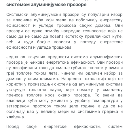
системом алуминијумске прозоре
Системски алуминијумски прозори су популарни избор
за власнике кућа који желе да побољшају енергетску
ефикасност и уштеде трошкова својих домова. Ови
прозори се врше помоћу напредне технологије која не
само да не само да повећа естетску привлачност куће,
већ и нуди бројне користи у погледу енергетске
ефикасности и уштеде трошкова.
Једна од кључних предности система алуминијумских
прозора је њихова енергетска ефикасност. Ови прозори
су дизајнирани тако да смање губитак топлоте у зими и
греј топлоте током лета, чинећи им одличан избор за
домове у свим климама. Напредна технологија која се
користи у производњи система од алуминијума система
укључује топлотне паузе, које помажу у смањењу
преноса топлоте кроз оквир прозора. То значи да
власници кућа могу уживати у удобној температури у
затвореном простору током целе године, а да се не
ослањају као у великој мери на системима грејања и
хлађења.
Поред своје енергетске ефикасности, систем