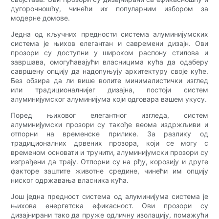
дугорочношћу, чинећи их популарним избором за
модерне домове.
Једна од кључних предности система алуминијумских
система је њихов елегантан и савремени дизајн. Ови
прозори су доступни у широком распону стилова и
завршава, омогућавајући власницима кућа да одаберу
савршену опцију да надопуњују архитектуру своје куће.
Без обзира да ли више волите минималистички изглед
или традиционалнијег дизајна, постоји систем
алуминијумског алуминијума који одговара вашем укусу.
Поред њиховог елегантног изгледа, систем
алуминијумски прозори су такође веома издржљиви и
отпорни на временске прилике. За разлику од
традиционалних дрвених прозора, који се могу с
временом основати и трунити, алуминијумски прозори су
изграђени да трају. Отпорни су на рђу, корозију и друге
факторе заштите животне средине, чинећи им опцију
ниског одржавања власника кућа.
Још једна предност система од алуминијума система је
њихова енергетска ефикасност. Ови прозори су
дизајнирани тако да пруже одличну изолацију, помажући