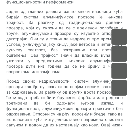
функционалности и перформанси.
Један од главних разлога зашто многи власници кућа
бирају систем алуминијумске прозоре је њихова
трајност. За разлику од традиционалних дрвених
прозора, који су склони да се с временом ослобаве и
труле, алуминијумски прозори су изузетно отпорни и
дуготрајни. Они су у стању да издрже оштре временске
услове, укључујући јаку кишу, јаке ветрове и интензивну
сунчеву светлост, без погоршања или постајања
оштећења. Ова трајност значи да власник кућа могу
уживати у предностима њихових алуминијумских
прозора дуги низ година да се не брину о честим
поправкама или замјенама.
Поред својих издржљивости, систем алуминијумски
прозори такође су познати по својим ниским захтевима
за одржавање. За разлику од других врста прозора који
ће можда требати бити брушени, фарбали или редовно
третирани да би одржали њихов изглед и
функционалност, алуминијумски прозори практично без
одржавања. Отпорни су на рђу, корозију и бледе, тако да
их власници кућа могу једноставно повремено очистити
сапуном и водом да их настављају као нови. Овај низак