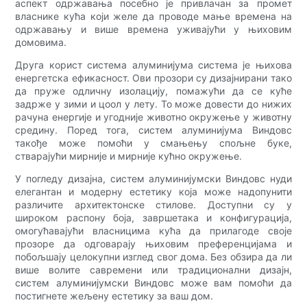
аспект одржавања посебно је привлачан за промет
власнике кућа који желе да проводе мање времена на
одржавању и више времена уживајући у њиховим
домовима.
Друга корист система алуминијума система је њихова
енергетска ефикасност. Ови прозори су дизајнирани тако
да пруже одличну изолацију, помажући да се куће
задрже у зими и цоол у ​​лету. То може довести до нижих
рачуна енергије и угодније животно окружење у животну
средину. Поред тога, систем алуминијума Виндовс
такође може помоћи у смањењу спољне буке,
стварајући мирније и мирније кућно окружење.
У погледу дизајна, систем алуминијумски Виндовс нуди
елегантан и модерну естетику која може надопунити
различите архитектонске стилове. Доступни су у
широком распону боја, завршетака и конфигурација,
омогућавајући власницима кућа да прилагоде своје
прозоре да одговарају њиховим преференцијама и
побољшају целокупни изглед свог дома. Без обзира да ли
више волите савремени или традиционални дизајн,
систем алуминијумски Виндовс може вам помоћи да
постигнете жељену естетику за ваш дом.