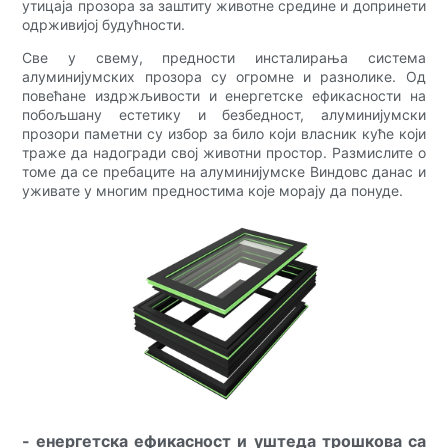
утицаја прозора за заштиту животне средине и допринети
одрживијој будућности.
Све у свему, предности инсталирања система
алуминијумских прозора су огромне и разнолике. Од
повећане издржљивости и енергетске ефикасности на
побољшану естетику и безбедност, алуминијумски
прозори паметни су избор за било који власник куће који
траже да надогради свој животни простор. Размислите о
томе да се пребаците на алуминијумске Виндовс данас и
уживате у многим предностима које морају да понуде.
- енергетска ефикасност и уштеда трошкова са