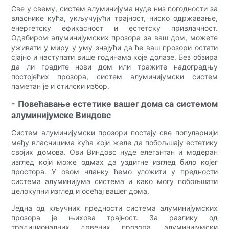
Све у свему, систем алуминијума нуде низ погодности за
власнике кућа, укључујући трајност, ниско одржавање,
енергетску ефикасност и естетску привлачност.
Одабиром алуминијумских прозора за ваш дом, можете
уживати у миру у уму знајући да ће ваш прозори остати
сјајно и наступати више годинама које долазе. Без обзира
да ли градите нови дом или тражите надоградњу
постојећих прозора, систем алуминијумски систем
паметан је и стилски избор.
- Повећавање естетике вашег дома са системом
алуминијумске Виндовс
Систем алуминијумски прозори постају све популарнији
међу власницима кућа који желе да побољшају естетику
својих домова. Ови Виндовс нуде елегантан и модеран
изглед који може одмах да уздигне изглед било којег
простора. У овом чланку ћемо уложити у предности
система алуминијума система и како могу побољшати
целокупни изглед и осећај вашег дома.
Једна од кључних предности система алуминијумских
прозора је њихова трајност. За разлику од
традиционалних дрвених прозора, алуминијумски