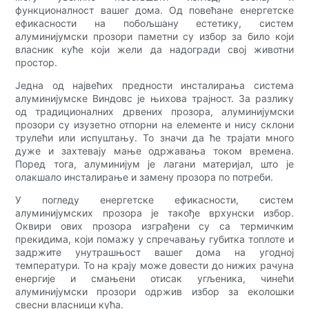
функционалност вашег дома. Од повећане енергетске
ефикасности на побољшану естетику, систем
алуминијумски прозори паметни су избор за било који
власник куће који жели да надогради свој животни
простор.
Једна од највећих предности инсталирања система
алуминијумске Виндовс је њихова трајност. За разлику
од традиционалних дрвених прозора, алуминијумски
прозори су изузетно отпорни на елементе и нису склони
трулећи или испуштању. То значи да ће трајати много
дуже и захтевају мање одржавања током времена.
Поред тога, алуминијум је лагани материјал, што је
олакшало инсталирање и замену прозора по потреби.
У погледу енергетске ефикасности, систем
алуминијумских прозора је такође врхунски избор.
Оквири ових прозора изграђени су са термичким
прекидима, који помажу у спречавању губитка топлоте и
задржите унутрашњост вашег дома на угодној
температури. То на крају може довести до нижих рачуна
енергије и смањени отисак угљеника, чинећи
алуминијумски прозори одржив избор за еколошки
свесни власници кућа.