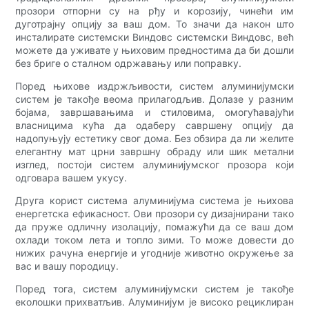
прозори отпорни су на рђу и корозију, чинећи им
дуготрајну опцију за ваш дом. То значи да након што
инсталирате системски Виндовс системски Виндовс, већ
можете да уживате у њиховим предностима да би дошли
без бриге о сталном одржавању или поправку.
Поред њихове издржљивости, систем алуминијумски
систем је такође веома прилагодљив. Долазе у разним
бојама, завршавањима и стиловима, омогућавајући
власницима кућа да одаберу савршену опцију да
надопуњују естетику свог дома. Без обзира да ли желите
елегантну мат црни завршну обраду или шик метални
изглед, постоји систем алуминијумског прозора који
одговара вашем укусу.
Друга корист система алуминијума система је њихова
енергетска ефикасност. Ови прозори су дизајнирани тако
да пруже одличну изолацију, помажући да се ваш дом
охлади током лета и топло зими. То може довести до
нижих рачуна енергије и угодније животно окружење за
вас и вашу породицу.
Поред тога, систем алуминијумски систем је такође
еколошки прихватљив. Алуминијум је високо рециклиран