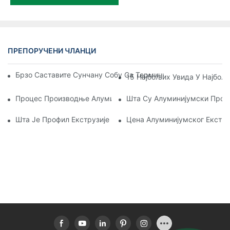
ПРЕПОРУЧЕНИ ЧЛАНЦИ
Брзо Саставите Сунчану Собу Са Термичким Прекидом Од
15 Најбољих Увида У Најбољ
Процес Производње Алуминијумског Екструзионог Профил
Шта Су Алуминијумски Проф
Шта Је Профил Екструзије Алуминијума
Цена Алуминијумског Екстр