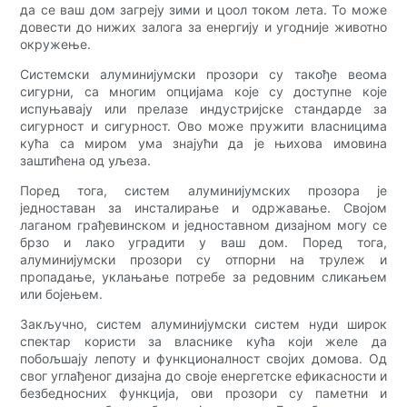
да се ваш дом загреју зими и цоол током лета. То може
довести до нижих залога за енергију и угодније животно
окружење.
Системски алуминијумски прозори су такође веома
сигурни, са многим опцијама које су доступне које
испуњавају или прелазе индустријске стандарде за
сигурност и сигурност. Ово може пружити власницима
кућа са миром ума знајући да је њихова имовина
заштићена од уљеза.
Поред тога, систем алуминијумских прозора је
једноставан за инсталирање и одржавање. Својом
лаганом грађевинском и једноставном дизајном могу се
брзо и лако уградити у ваш дом. Поред тога,
алуминијумски прозори су отпорни на трулеж и
пропадање, уклањање потребе за редовним сликањем
или бојењем.
Закључно, систем алуминијумски систем нуди широк
спектар користи за власнике кућа који желе да
побољшају лепоту и функционалност својих домова. Од
свог углађеног дизајна до своје енергетске ефикасности и
безбедносних функција, ови прозори су паметни и