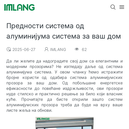
Предности система од
алуминијума система за ваш дом
2025-06-27
IMLANG
62
Да ли желите да надоградите свој дом са елегантним и
модерним прозорима? Не изгледају даље од система
алуминијума система. У овом чланку ћемо истражити
бројне користи од одабира система алуминијумских
прозора за ваш дом. Од побољшане енергетске
ефикасности до повећане издржљивости, ови прозори
нуде стилско и практично решење за било који власник
куће. Прочитајте да бисте открили зашто систем
алуминијумских прозора треба да буде на врху ваше
листе жеља на обнови.