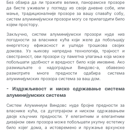
Без обзира да ли тражите велике, панорамске прозоре
да бисте уживали у погледу из своје дневне собе, или
мање, традиционалније прозоре за вашу спаваћу собу,
систем алуминијумски прозори могу се прилагодити било
којем простору.
Закључно, систем алуминијумски прозори нуде низ
погодности за власнике кућа који желе да побољшају
енергетску ефикасност и уштеде трошкова својих
домова. Уз њихову напредна технологија, трајност и
свестраност, ови прозори су паметна улагања која може
побољшати удобност и вредност било које имовине. Ако
размишљате о надоградњи Виндовс-а, обавезно
размотрите многе предности одабира система
алуминијумских прозора система за ваш дом.
- Издржљивост и ниско одржавање система
алуминијумских система
Систем Алуминиум Виндовс нуде бројне предности за
власнике кућа, са дуготрајном и ниском одржавањем
двоје кључних предности. У елегантним и елегантним
дизајном ових прозора може побољшати укупну естетику
било којег дома, а истовремено и пружање врхунске