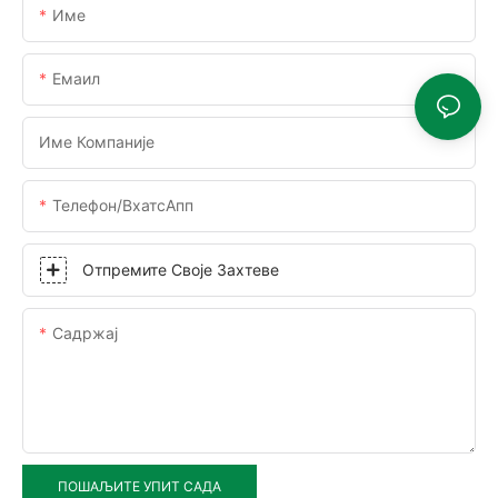
Име
Емаил
Име Компаније
Телефон/ВхатсАпп
Отпремите Своје Захтеве
Садржај
ПОШАЉИТЕ УПИТ САДА