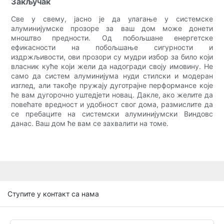
Закључак
Све у свему, јасно је да улагање у системске
алуминијумске прозоре за ваш дом може донети
мноштво предности. Од побољшане енергетске
ефикасности на побољшање сигурности и
издржљивости, ови прозори су мудри избор за било који
власник куће који жели да надогради своју имовину. Не
само да систем алуминијума нуди стилски и модеран
изглед, али такође пружају дуготрајне перформансе које
ће вам дугорочно уштедјети новац. Дакле, ако желите да
повећате вредност и удобност свог дома, размислите да
се пребаците на системски алуминијумски Виндовс
данас. Ваш дом ће вам се захвалити на томе.
Ступите у контакт са нама