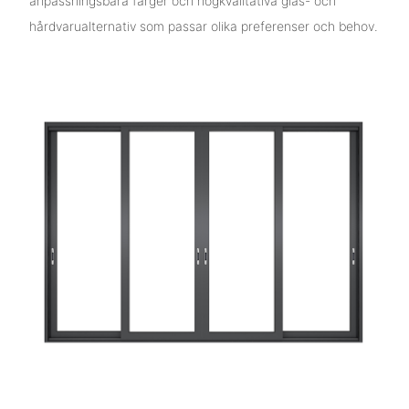
anpassningsbara färger och högkvalitativa glas- och
hårdvarualternativ som passar olika preferenser och behov.