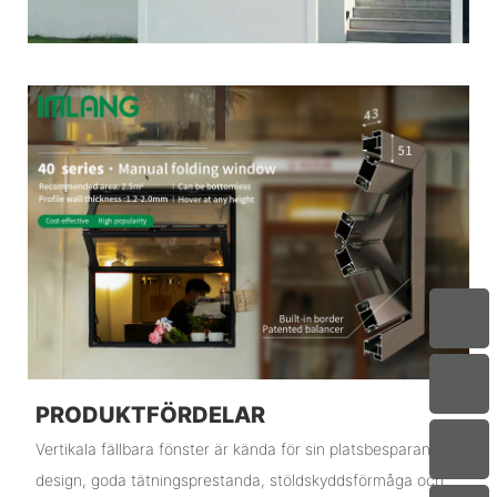
PRODUKTFÖRDELAR
Vertikala fällbara fönster är kända för sin platsbesparande
design, goda tätningsprestanda, stöldskyddsförmåga och