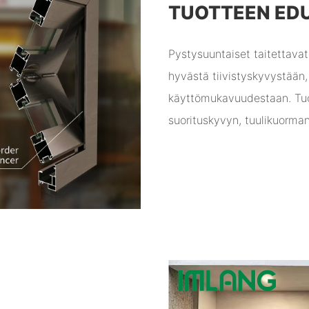
TUOTTEEN ED
Pystysuuntaiset taitettavat
hyvästä tiivistyskyvystään,
käyttömukavuudestaan. Tuo
suorituskyvyn, tuulikuorma