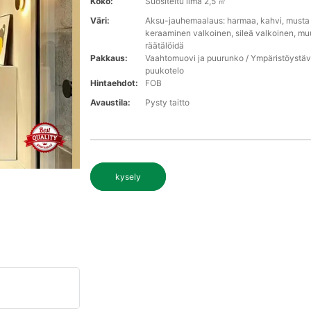
Koko:
Suositeltu ilma 2,5 ㎡
Väri:
Aksu-jauhemaalaus: harmaa, kahvi, musta k
keraaminen valkoinen, sileä valkoinen, muu
räätälöidä
Pakkaus:
Vaahtomuovi ja puurunko / Ympäristöystäv
puukotelo
Hintaehdot:
FOB
Avaustila:
Pysty taitto
kysely