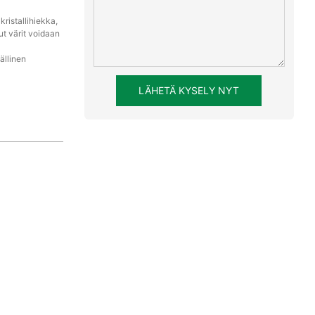
ristallihiekka,
t värit voidaan
ällinen
LÄHETÄ KYSELY NYT