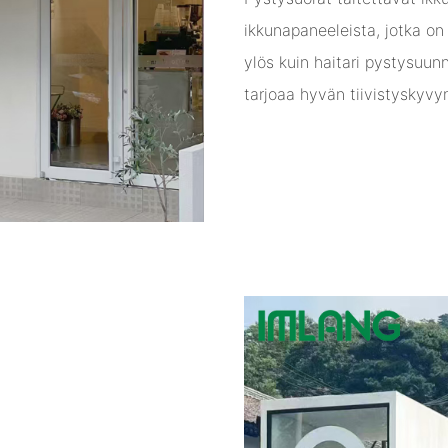
ikkunapaneeleista, jotka on y
ylös kuin haitari pystysuun
tarjoaa hyvän tiivistyskyvy