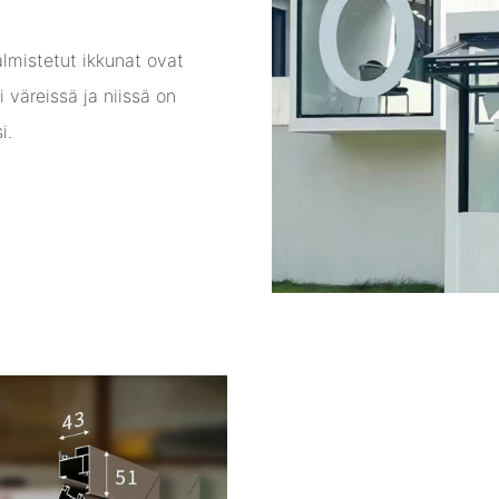
almistetut ikkunat ovat
i väreissä ja niissä on
i.