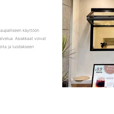
kaupalliseen käyttöön
palvelua. Asiakkaat voivat
eita ja luodakseen