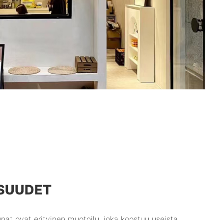
SUUDET
unat ovat erityinen muotoilu, joka koostuu useista