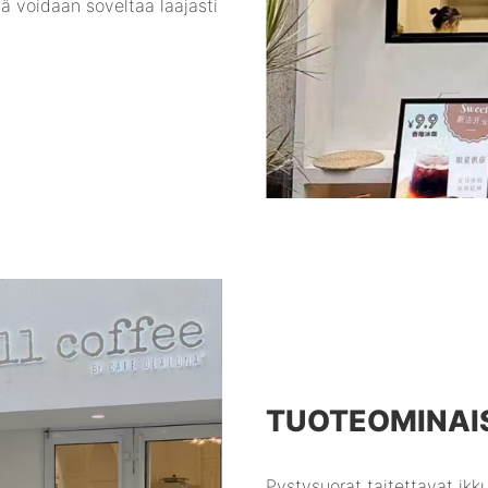
tä voidaan soveltaa laajasti
TUOTEOMINAI
Pystysuorat taitettavat ikk