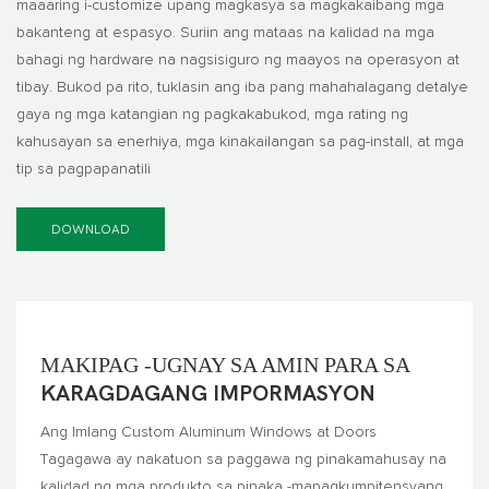
maaaring i-customize upang magkasya sa magkakaibang mga
bakanteng at espasyo. Suriin ang mataas na kalidad na mga
bahagi ng hardware na nagsisiguro ng maayos na operasyon at
tibay. Bukod pa rito, tuklasin ang iba pang mahahalagang detalye
gaya ng mga katangian ng pagkakabukod, mga rating ng
kahusayan sa enerhiya, mga kinakailangan sa pag-install, at mga
tip sa pagpapanatili
DOWNLOAD
MAKIPAG -UGNAY SA AMIN PARA SA
KARAGDAGANG IMPORMASYON
Ang Imlang Custom Aluminum Windows at Doors
Tagagawa ay nakatuon sa paggawa ng pinakamahusay na
kalidad ng mga produkto sa pinaka -mapagkumpitensyang