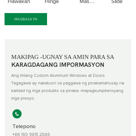
Mas
Slide
Hawakan
Hinge
Malapit
MAGBASA PA
MAKIPAG -UGNAY SA AMIN PARA SA
KARAGDAGANG IMPORMASYON
Ang Imlang Custom Aluminum Windows at Doors
Tagagawa ay nakatuon sa paggawa ng pinakamahusay na
kalidad ng mga produkto sa pinaka -mapagkumpitensyang
mga presyo.
Telepono
+86 180 9815 2888