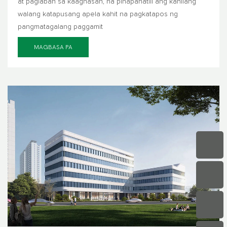
at paglaban sa kaagnasan, na pinapanatili ang kanilang
walang katapusang apela kahit na pagkatapos ng
pangmatagalang paggamit
MAGBASA PA