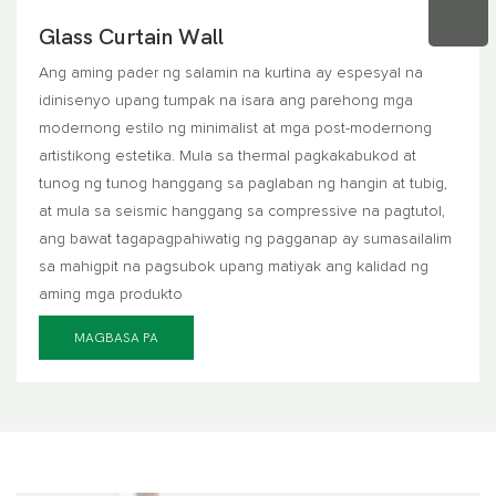
Glass Curtain Wall
Ang aming pader ng salamin na kurtina ay espesyal na
idinisenyo upang tumpak na isara ang parehong mga
modernong estilo ng minimalist at mga post-modernong
artistikong estetika. Mula sa thermal pagkakabukod at
tunog ng tunog hanggang sa paglaban ng hangin at tubig,
at mula sa seismic hanggang sa compressive na pagtutol,
ang bawat tagapagpahiwatig ng pagganap ay sumasailalim
sa mahigpit na pagsubok upang matiyak ang kalidad ng
aming mga produkto
MAGBASA PA