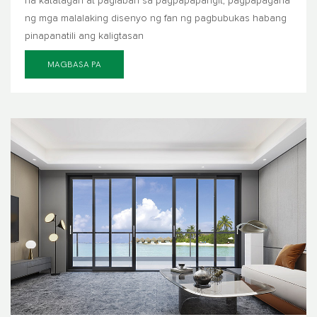
na katatagan at paglaban sa pagpapapangit, pagpapagana
ng mga malalaking disenyo ng fan ng pagbubukas habang
pinapanatili ang kaligtasan
MAGBASA PA