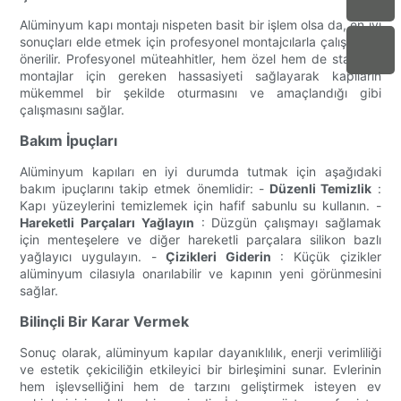
Alüminyum kapı montajı nispeten basit bir işlem olsa da, en iyi
sonuçları elde etmek için profesyonel montajcılarla çalışmanız
önerilir. Profesyonel müteahhitler, hem özel hem de standart
montajlar için gereken hassasiyeti sağlayarak kapıların
mükemmel bir şekilde oturmasını ve amaçlandığı gibi
çalışmasını sağlar.
Bakım İpuçları
Alüminyum kapıları en iyi durumda tutmak için aşağıdaki
bakım ipuçlarını takip etmek önemlidir: -
Düzenli Temizlik
:
Kapı yüzeylerini temizlemek için hafif sabunlu su kullanın. -
Hareketli Parçaları Yağlayın
: Düzgün çalışmayı sağlamak
için menteşelere ve diğer hareketli parçalara silikon bazlı
yağlayıcı uygulayın. -
Çizikleri Giderin
: Küçük çizikler
alüminyum cilasıyla onarılabilir ve kapının yeni görünmesini
sağlar.
Bilinçli Bir Karar Vermek
Sonuç olarak, alüminyum kapılar dayanıklılık, enerji verimliliği
ve estetik çekiciliğin etkileyici bir birleşimini sunar. Evlerinin
hem işlevselliğini hem de tarzını geliştirmek isteyen ev