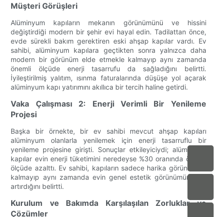
Müşteri Görüşleri
Alüminyum kapıların mekanın görünümünü ve hissini
değiştirdiği modern bir şehir evi hayal edin. Tadilattan önce,
evde sürekli bakım gerektiren eski ahşap kapılar vardı. Ev
sahibi, alüminyum kapılara geçtikten sonra yalnızca daha
modern bir görünüm elde etmekle kalmayıp aynı zamanda
önemli ölçüde enerji tasarrufu da sağladığını belirtti.
İyileştirilmiş yalıtım, ısınma faturalarında düşüşe yol açarak
alüminyum kapı yatırımını akıllıca bir tercih haline getirdi.
Vaka Çalışması 2: Enerji Verimli Bir Yenileme
Projesi
Başka bir örnekte, bir ev sahibi mevcut ahşap kapıları
alüminyum olanlarla yenilemek için enerji tasarruflu bir
yenileme projesine girişti. Sonuçlar etkileyiciydi; alüminyum
kapılar evin enerji tüketimini neredeyse %30 oranında önemli
ölçüde azalttı. Ev sahibi, kapıların sadece harika görünmekle
kalmayıp aynı zamanda evin genel estetik görünümünü de
artırdığını belirtti.
Kurulum ve Bakımda Karşılaşılan Zorluklar ve
Çözümler