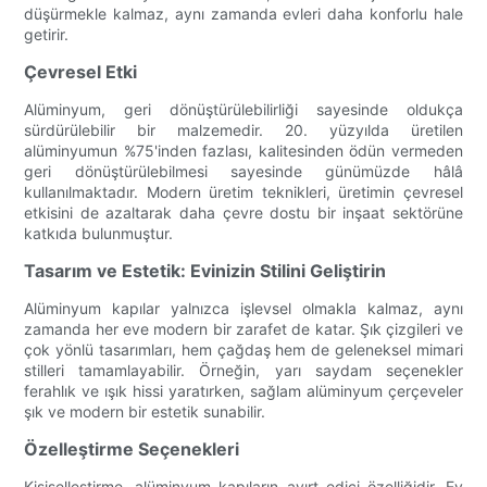
düşürmekle kalmaz, aynı zamanda evleri daha konforlu hale
getirir.
Çevresel Etki
Alüminyum, geri dönüştürülebilirliği sayesinde oldukça
sürdürülebilir bir malzemedir. 20. yüzyılda üretilen
alüminyumun %75'inden fazlası, kalitesinden ödün vermeden
geri dönüştürülebilmesi sayesinde günümüzde hâlâ
kullanılmaktadır. Modern üretim teknikleri, üretimin çevresel
etkisini de azaltarak daha çevre dostu bir inşaat sektörüne
katkıda bulunmuştur.
Tasarım ve Estetik: Evinizin Stilini Geliştirin
Alüminyum kapılar yalnızca işlevsel olmakla kalmaz, aynı
zamanda her eve modern bir zarafet de katar. Şık çizgileri ve
çok yönlü tasarımları, hem çağdaş hem de geleneksel mimari
stilleri tamamlayabilir. Örneğin, yarı saydam seçenekler
ferahlık ve ışık hissi yaratırken, sağlam alüminyum çerçeveler
şık ve modern bir estetik sunabilir.
Özelleştirme Seçenekleri
Kişiselleştirme, alüminyum kapıların ayırt edici özelliğidir. Ev