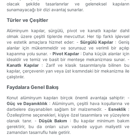
olacak şekilde tasarlanırlar ve geleneksel kapıların
sunamayacağı bir dizi avantaj sunarlar.
Türler ve Çeşitler
Alüminyum kapılar, sürgülü, pivot ve kanatlı kapılar dahil
olmak üzere çeşitli tiplerde mevcuttur. Her tip farklı işlevsel
ve estetik amaçlara hizmet eder: -
Sürgülü Kapılar
: Geniş
alanlar için mükemmeldir ve sorunsuz ve verimli bir açılıp
kapanma yolu sunar. -
Pivot Kapılar
: Daha küçük alanlar için
idealdir ve temiz ve basit bir menteşe mekanizması sunar. -
Kanatlı Kapılar
: Zarif ve klasik tasarımlarıyla bilinen bu
kapılar, çerçevenin yan veya üst kısmındaki bir mekanizma ile
çalıştırılır.
Faydalara Genel Bakış
Konut alüminyum kapıları birçok önemli avantaja sahiptir: -
Güç ve Dayanıklılık
: Alüminyum, çeşitli hava koşullarına ve
darbelere dayanabilen sağlam bir malzemedir. -
Esneklik
:
Özelleştirme seçenekleri, kişiye özel tasarımlara ve yüzeylere
olanak tanır. -
Düşük Bakım
: Bu kapılar minimum bakım
gerektirir, bu da onları uzun vadede uygun maliyetli ve
zamandan tasarruflu hale getirir.