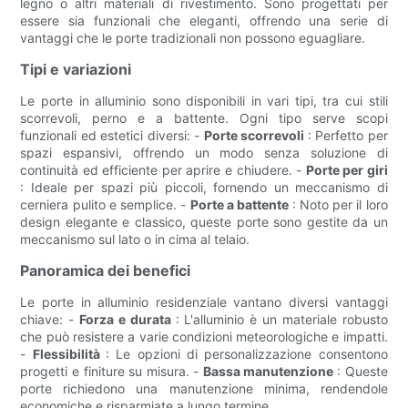
legno o altri materiali di rivestimento. Sono progettati per
essere sia funzionali che eleganti, offrendo una serie di
vantaggi che le porte tradizionali non possono eguagliare.
Tipi e variazioni
Le porte in alluminio sono disponibili in vari tipi, tra cui stili
scorrevoli, perno e a battente. Ogni tipo serve scopi
funzionali ed estetici diversi: -
Porte scorrevoli
: Perfetto per
spazi espansivi, offrendo un modo senza soluzione di
continuità ed efficiente per aprire e chiudere. -
Porte per giri
: Ideale per spazi più piccoli, fornendo un meccanismo di
cerniera pulito e semplice. -
Porte a battente
: Noto per il loro
design elegante e classico, queste porte sono gestite da un
meccanismo sul lato o in cima al telaio.
Panoramica dei benefici
Le porte in alluminio residenziale vantano diversi vantaggi
chiave: -
Forza e durata
: L'alluminio è un materiale robusto
che può resistere a varie condizioni meteorologiche e impatti.
-
Flessibilità
: Le opzioni di personalizzazione consentono
progetti e finiture su misura. -
Bassa manutenzione
: Queste
porte richiedono una manutenzione minima, rendendole
economiche e risparmiate a lungo termine.