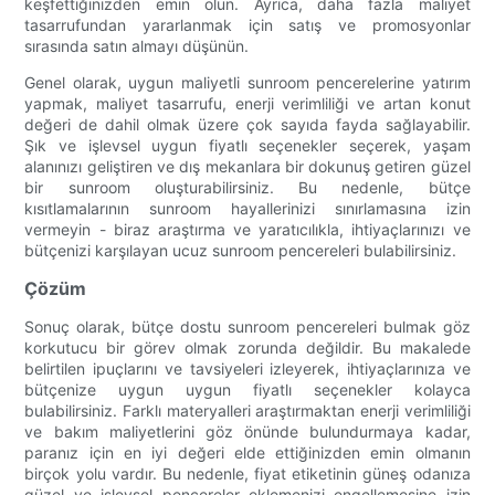
keşfettiğinizden emin olun. Ayrıca, daha fazla maliyet
tasarrufundan yararlanmak için satış ve promosyonlar
sırasında satın almayı düşünün.
Genel olarak, uygun maliyetli sunroom pencerelerine yatırım
yapmak, maliyet tasarrufu, enerji verimliliği ve artan konut
değeri de dahil olmak üzere çok sayıda fayda sağlayabilir.
Şık ve işlevsel uygun fiyatlı seçenekler seçerek, yaşam
alanınızı geliştiren ve dış mekanlara bir dokunuş getiren güzel
bir sunroom oluşturabilirsiniz. Bu nedenle, bütçe
kısıtlamalarının sunroom hayallerinizi sınırlamasına izin
vermeyin - biraz araştırma ve yaratıcılıkla, ihtiyaçlarınızı ve
bütçenizi karşılayan ucuz sunroom pencereleri bulabilirsiniz.
Çözüm
Sonuç olarak, bütçe dostu sunroom pencereleri bulmak göz
korkutucu bir görev olmak zorunda değildir. Bu makalede
belirtilen ipuçlarını ve tavsiyeleri izleyerek, ihtiyaçlarınıza ve
bütçenize uygun uygun fiyatlı seçenekler kolayca
bulabilirsiniz. Farklı materyalleri araştırmaktan enerji verimliliği
ve bakım maliyetlerini göz önünde bulundurmaya kadar,
paranız için en iyi değeri elde ettiğinizden emin olmanın
birçok yolu vardır. Bu nedenle, fiyat etiketinin güneş odanıza
güzel ve işlevsel pencereler eklemenizi engellemesine izin