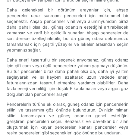
Daha geleneksel bir görünüm arayanlar için, ahşap
pencereler ucuz sunroom pencereleri için mükemmel bir
seçenektir. Ahşap pencereler vinil veya alüminyumdan biraz
daha pahalı olsa da, güneş odanızın estetiğini artırabilecek
zamansız ve zarif bir çekicilik sunarlar. Ahşap pencereler de
son derece özelleştirilebilir, bu da güneş odası dekorunuzu
tamamlamak için çeşitli yüzeyler ve lekeler arasından seçim
yapmanızı sağlar.
Daha enerji tasarruflu bir seçenek arıyorsanız, güneş odanız
için çift cam veya üçlü pencerelere yatırım yapmayı düşünün.
Bu tür pencereler biraz daha pahalı olsa da, daha iyi yalıtım
sağlayarak ve ısı kaybını azaltarak uzun vadede enerji
faturalarınızdan tasarruf etmenize yardımcı olabilirler. Daha
fazla enerji verimliliği için düşük E kaplamaları veya argon gaz
dolguları olan pencereler arayın.
Pencerelerin türüne ek olarak, güneş odanız için pencerelerin
stilini ve tasarımını göz önünde bulundurun. Evinizin mimari
stilini tamamlayan ve güneş odanızın genel estetiğini
geliştiren pencereleri seçin. Benzersiz ve davetkar bir alan
oluşturmak için kayar pencereler, kanatlı pencereler veya
resim pencereleri gibi seçenekleri göz önünde bulundurun.