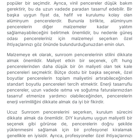
popüler bir seçimdir. Ayrıca, vinil pencereler düşük bakım
gerektirir, bu da uzun vadede paradan tasarruf edebilir. Bir
başka uygun fiyat da, hafif ve kurulumu kolay olan
alüminyum pencerelerdir. Bununla birlikte, alüminyum
pencerelerin diğer malzemeler kadar yalıtım
sağlamayabileceğini belirtmek önemlidir, bu nedenle güneş
odası pencereleriniz için malzemeyi seçerken özel
ihtiyaçlarınızı göz önünde bulundurduğunuzdan emin olun.
Malzemeye ek olarak, sunroom pencerelerinin stilini dikkate
almak önemlidir. Maliyet etkin bir seçenek, çift hung
pencerelerinden daha düşük bir ön maliyeti olan tek kale
pencereleri seçmektir. Bütçe dostu bir başka seçenek, özel
boyutlar pencerelerin toplam maliyetini artırabileceğinden
standart boyutlu pencereleri tercih etmektir. Enerji tasarruflu
pencereler, uzun vadede ısıtma ve soğutma faturalarınızdan
tasarruf etmenize yardımcı olabileceğinden, pencerelerin
enerji verimliliğini dikkate almak da iyi bir fikirdir.
Ucuz Sunroom pencerelerini seçerken, kurulum sürecini
dikkate almak da önemlidir. DIY kurulumu uygun maliyetli bir
seçenek gibi görünse de, pencerelerin doğru şekilde
yüklenmesini sağlamak için bir profesyonel kiralamak
genellikle en iyisidir. Ayrıca, profesyoneller özel ihtiyaçlarınızı