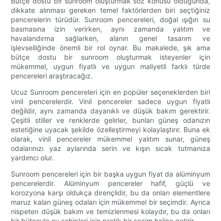
Bütçe dostu bir sunroom oluşturmak söz konusu olduğunda,
dikkate alınması gereken temel faktörlerden biri seçtiğiniz
pencerelerin türüdür. Sunroom pencereleri, doğal ışığın su
basmasına izin verirken, aynı zamanda yalıtım ve
havalandırma sağlarken, alanın genel tasarım ve
işlevselliğinde önemli bir rol oynar. Bu makalede, şık ama
bütçe dostu bir sunroom oluşturmak isteyenler için
mükemmel, uygun fiyatlı ve uygun maliyetli farklı türde
pencereleri araştıracağız.
Ucuz Sunroom pencereleri için en popüler seçeneklerden biri
vinil pencerelerdir. Vinil pencereler sadece uygun fiyatlı
değildir, aynı zamanda dayanıklı ve düşük bakım gerektirir.
Çeşitli stiller ve renklerde gelirler, bunları güneş odanızın
estetiğine uyacak şekilde özelleştirmeyi kolaylaştırır. Buna ek
olarak, vinil pencereler mükemmel yalıtım sunar, güneş
odalarınızı yaz aylarında serin ve kışın sıcak tutmanıza
yardımcı olur.
Sunroom pencereleri için bir başka uygun fiyat da alüminyum
pencerelerdir. Alüminyum pencereler hafif, güçlü ve
korozyona karşı oldukça dirençlidir, bu da onları elementlere
maruz kalan güneş odaları için mükemmel bir seçimdir. Ayrıca
nispeten düşük bakım ve temizlenmesi kolaydır, bu da onları
bir bütçeyle ev sahipleri için pratik bir seçim haline getirir.