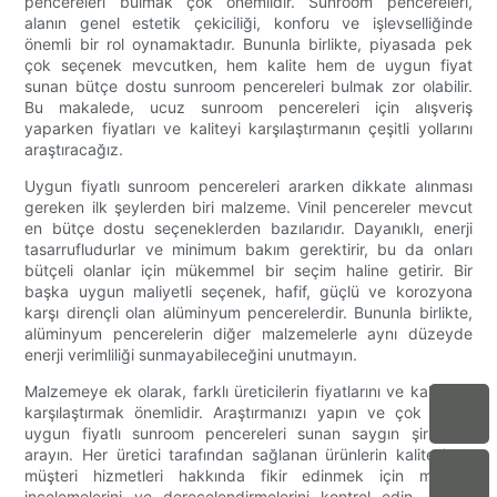
pencereleri bulmak çok önemlidir. Sunroom pencereleri,
alanın genel estetik çekiciliği, konforu ve işlevselliğinde
önemli bir rol oynamaktadır. Bununla birlikte, piyasada pek
çok seçenek mevcutken, hem kalite hem de uygun fiyat
sunan bütçe dostu sunroom pencereleri bulmak zor olabilir.
Bu makalede, ucuz sunroom pencereleri için alışveriş
yaparken fiyatları ve kaliteyi karşılaştırmanın çeşitli yollarını
araştıracağız.
Uygun fiyatlı sunroom pencereleri ararken dikkate alınması
gereken ilk şeylerden biri malzeme. Vinil pencereler mevcut
en bütçe dostu seçeneklerden bazılarıdır. Dayanıklı, enerji
tasarrufludurlar ve minimum bakım gerektirir, bu da onları
bütçeli olanlar için mükemmel bir seçim haline getirir. Bir
başka uygun maliyetli seçenek, hafif, güçlü ve korozyona
karşı dirençli olan alüminyum pencerelerdir. Bununla birlikte,
alüminyum pencerelerin diğer malzemelerle aynı düzeyde
enerji verimliliği sunmayabileceğini unutmayın.
Malzemeye ek olarak, farklı üreticilerin fiyatlarını ve kalitesini
karşılaştırmak önemlidir. Araştırmanızı yapın ve çok çeşitli
uygun fiyatlı sunroom pencereleri sunan saygın şirketleri
arayın. Her üretici tarafından sağlanan ürünlerin kalitesi ve
müşteri hizmetleri hakkında fikir edinmek için müşteri
incelemelerini ve derecelendirmelerini kontrol edin. Çeşitli