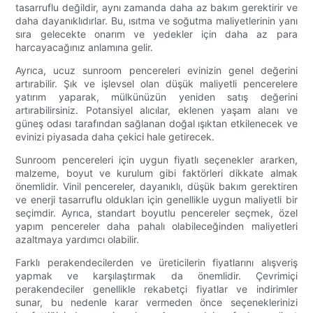
tasarruflu değildir, aynı zamanda daha az bakım gerektirir ve
daha dayanıklıdırlar. Bu, ısıtma ve soğutma maliyetlerinin yanı
sıra gelecekte onarım ve yedekler için daha az para
harcayacağınız anlamına gelir.
Ayrıca, ucuz sunroom pencereleri evinizin genel değerini
artırabilir. Şık ve işlevsel olan düşük maliyetli pencerelere
yatırım yaparak, mülkünüzün yeniden satış değerini
artırabilirsiniz. Potansiyel alıcılar, eklenen yaşam alanı ve
güneş odası tarafından sağlanan doğal ışıktan etkilenecek ve
evinizi piyasada daha çekici hale getirecek.
Sunroom pencereleri için uygun fiyatlı seçenekler ararken,
malzeme, boyut ve kurulum gibi faktörleri dikkate almak
önemlidir. Vinil pencereler, dayanıklı, düşük bakım gerektiren
ve enerji tasarruflu oldukları için genellikle uygun maliyetli bir
seçimdir. Ayrıca, standart boyutlu pencereler seçmek, özel
yapım pencereler daha pahalı olabileceğinden maliyetleri
azaltmaya yardımcı olabilir.
Farklı perakendecilerden ve üreticilerin fiyatlarını alışveriş
yapmak ve karşılaştırmak da önemlidir. Çevrimiçi
perakendeciler genellikle rekabetçi fiyatlar ve indirimler
sunar, bu nedenle karar vermeden önce seçeneklerinizi