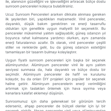
ile, alanınızın güzelliğini ve işlevselliğini artıracak bütçe dostu
sunroom pencereleri kolayca bulabilirsiniz.
Ucuz Sunroom Pencereleri ararken dikkate alınması gereken
ilk şeylerden biri, yapıldıkları malzemedir. Vinil pencereler,
dayanıklı, düşük bakım gerektiren ve enerji tasarruflu
oldukları için genellikle uygun maliyetli bir seçenektir. Bu
pencereler mükemmel yalıtım sağlayabilir, güneş odanızın yıl
boyunca rahat kalmasına yardımcı olurken, aynı zamanda
enerji faturalarınızı azaltır. Ek olarak, vinil pencereler çeşitli
stiller ve renklerde gelir, bu da güneş odanızın estetiğini
tamamlayan bir tasarım bulmayı kolaylaştırır.
Uygun fiyatlı sunroom pencereleri için başka bir seçenek
alüminyumdur. Alüminyum pencereler vinil ile aynı yalıtım
seviyesi sunmasa da, hala dayanıklı ve bütçe dostu bir
seçimdir. Alüminyum pencereler de hafif ve kurulumu
kolaydır, bu da onları DIY projeleri için popüler bir seçenek
haline getirir. Alüminyum pencerelerin enerji verimliliğini
artırmak için taslakları önlemek için hava sıyırma veya
kenarlara kalafat eklemeyi düşünün.
Sunroomunuz için daha geleneksel bir görünüm tercih
ederseniz, ahşap pencereler de bütçeli olanlar için iyi bir
seçenek olabilir. Ahşap pencereler vinil veya alüminyumdan