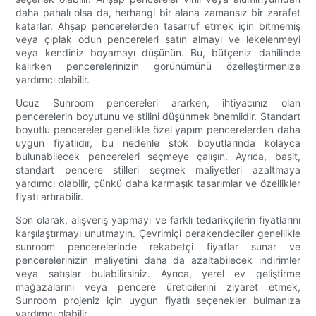
daha pahalı olsa da, herhangi bir alana zamansız bir zarafet
katarlar. Ahşap pencerelerden tasarruf etmek için bitmemiş
veya çıplak odun pencereleri satın almayı ve lekelenmeyi
veya kendiniz boyamayı düşünün. Bu, bütçeniz dahilinde
kalırken pencerelerinizin görünümünü özelleştirmenize
yardımcı olabilir.
Ucuz Sunroom pencereleri ararken, ihtiyacınız olan
pencerelerin boyutunu ve stilini düşünmek önemlidir. Standart
boyutlu pencereler genellikle özel yapım pencerelerden daha
uygun fiyatlıdır, bu nedenle stok boyutlarında kolayca
bulunabilecek pencereleri seçmeye çalışın. Ayrıca, basit,
standart pencere stilleri seçmek maliyetleri azaltmaya
yardımcı olabilir, çünkü daha karmaşık tasarımlar ve özellikler
fiyatı artırabilir.
Son olarak, alışveriş yapmayı ve farklı tedarikçilerin fiyatlarını
karşılaştırmayı unutmayın. Çevrimiçi perakendeciler genellikle
sunroom pencerelerinde rekabetçi fiyatlar sunar ve
pencerelerinizin maliyetini daha da azaltabilecek indirimler
veya satışlar bulabilirsiniz. Ayrıca, yerel ev geliştirme
mağazalarını veya pencere üreticilerini ziyaret etmek,
Sunroom projeniz için uygun fiyatlı seçenekler bulmanıza
yardımcı olabilir.