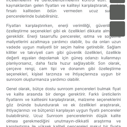
kaynaklardan gelen fiyatları ve kaliteyi karşılaştırarak, en iyi
fırsatı kaliteden ödün vermeden ucuz sunroom
pencerelerinde bulabilirsiniz.
Fiyatları karşılaştırırken, enerji verimliliği, güvenlik ve
özelleştirme seçenekleri gibi ek özellikleri dikkate almak da
gereklidir. Enerji tasarruflu pencereler, ısıtma ve soğutma
maliyetlerini azaltmaya yardımcı olabilir, bu da onları uzun
vadede uygun maliyetli bir seçim haline getirebilir. Sağlam
kilitler ve takviyeli cam gibi güvenlik özellikleri, özellikle
değerli eşyaları depolamak için güneş odanızı kullanmayı
planlıyorsanız, daha fazla huzur sağlayabilir. Son olarak,
çerçeve rengi, cam tipi ve donanım gibi özelleştirme
seçenekleri, kişisel tarzınıza ve ihtiyaçlarınıza uygun bir
sunroom oluşturmanıza yardımcı olabilir.
Genel olarak, bütçe dostu sunroom pencereleri bulmak fiyat
ve kalite arasında bir denge gerektirir. Farklı üreticilerin
fiyatlarını ve kalitesini karşılaştırarak, malzeme seçeneklerini
göz önünde bulundurarak ve ek özellikleri araştırarak,
ihtiyaçlarınızı ve bütçenizi karşılayan uygun fiyatlı pencereler
bulabilirsiniz. Ucuz Sunroom pencerelerinin düşük kalite
olması gerekmediğini unutmayın-dikkatli araştırma ve
karşılaştırma ile yüksek kaliteli pencereleri makul bir fiyata