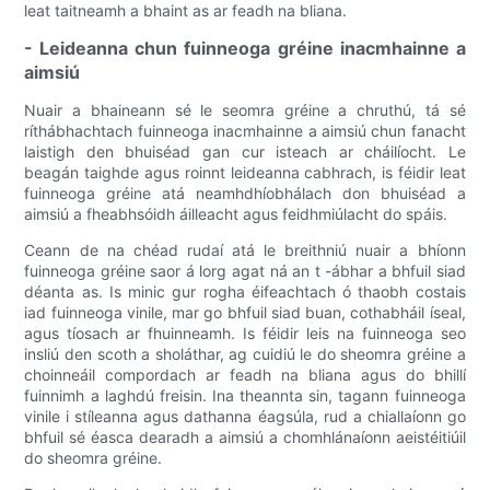
leat taitneamh a bhaint as ar feadh na bliana.
- Leideanna chun fuinneoga gréine inacmhainne a
aimsiú
Nuair a bhaineann sé le seomra gréine a chruthú, tá sé
ríthábhachtach fuinneoga inacmhainne a aimsiú chun fanacht
laistigh den bhuiséad gan cur isteach ar cháilíocht. Le
beagán taighde agus roinnt leideanna cabhrach, is féidir leat
fuinneoga gréine atá neamhdhíobhálach don bhuiséad a
aimsiú a fheabhsóidh áilleacht agus feidhmiúlacht do spáis.
Ceann de na chéad rudaí atá le breithniú nuair a bhíonn
fuinneoga gréine saor á lorg agat ná an t -ábhar a bhfuil siad
déanta as. Is minic gur rogha éifeachtach ó thaobh costais
iad fuinneoga vinile, mar go bhfuil siad buan, cothabháil íseal,
agus tíosach ar fhuinneamh. Is féidir leis na fuinneoga seo
insliú den scoth a sholáthar, ag cuidiú le do sheomra gréine a
choinneáil compordach ar feadh na bliana agus do bhillí
fuinnimh a laghdú freisin. Ina theannta sin, tagann fuinneoga
vinile i stíleanna agus dathanna éagsúla, rud a chiallaíonn go
bhfuil sé éasca dearadh a aimsiú a chomhlánaíonn aeistéitiúil
do sheomra gréine.