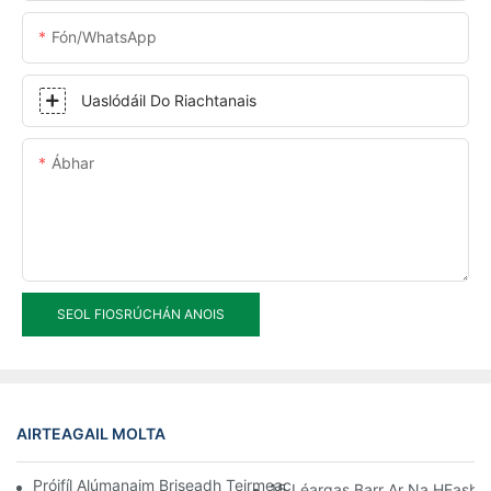
Fón/WhatsApp
Uaslódáil Do Riachtanais
Ábhar
SEOL FIOSRÚCHÁN ANOIS
AIRTEAGAIL MOLTA
Próifíl Alúmanaim Briseadh Teirmeach A Thionól Go Tapa Sa Se
15 Léargas Barr Ar Na HEasbhr