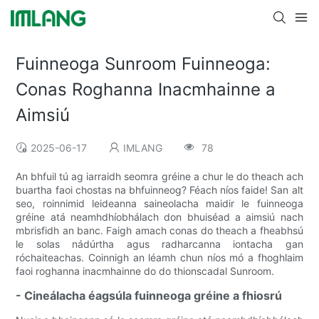
Fuinneoga Sunroom Fuinneoga:
Conas Roghanna Inacmhainne a
Aimsiú
2025-06-17
IMLANG
78
An bhfuil tú ag iarraidh seomra gréine a chur le do theach ach
buartha faoi chostas na bhfuinneog? Féach níos faide! San alt
seo, roinnimid leideanna saineolacha maidir le fuinneoga
gréine atá neamhdhíobhálach don bhuiséad a aimsiú nach
mbrisfidh an banc. Faigh amach conas do theach a fheabhsú
le solas nádúrtha agus radharcanna iontacha gan
róchaiteachas. Coinnigh an léamh chun níos mó a fhoghlaim
faoi roghanna inacmhainne do do thionscadal Sunroom.
- Cineálacha éagsúla fuinneoga gréine a fhiosrú