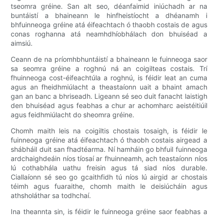
tseomra gréine. San alt seo, déanfaimid iniúchadh ar na
buntáistí a bhaineann le hinfheistíocht a dhéanamh i
bhfuinneoga gréine atá éifeachtach ó thaobh costais de agus
conas roghanna atá neamhdhíobhálach don bhuiséad a
aimsiú.
Ceann de na príomhbhuntáistí a bhaineann le fuinneoga saor
sa seomra gréine a roghnú ná an coigilteas costais. Trí
fhuinneoga cost-éifeachtúla a roghnú, is féidir leat an cuma
agus an fheidhmiúlacht a theastaíonn uait a bhaint amach
gan an banc a bhriseadh. Ligeann sé seo duit fanacht laistigh
den bhuiséad agus feabhas a chur ar achomharc aeistéitiúil
agus feidhmiúlacht do sheomra gréine.
Chomh maith leis na coigiltis chostais tosaigh, is féidir le
fuinneoga gréine atá éifeachtach ó thaobh costais airgead a
shábháil duit san fhadtéarma. Ní hamháin go bhfuil fuinneoga
ardchaighdeáin níos tíosaí ar fhuinneamh, ach teastaíonn níos
lú cothabhála uathu freisin agus tá siad níos durable.
Ciallaíonn sé seo go gcaithfidh tú níos lú airgid ar chostais
téimh agus fuaraithe, chomh maith le deisiúcháin agus
athsholáthar sa todhchaí.
Ina theannta sin, is féidir le fuinneoga gréine saor feabhas a