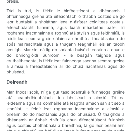
breise.
Tríd is tríd, is féidir le hinfheistíocht a dhéanamh i
bhfuinneoga gréine atá éifeachtach ó thaobh costais de go
leor buntáistí a sholáthar, lena n-áirítear coigilteas costais,
éifeachtúlacht fuinnimh, agus luach méadaithe baile. Trí
roghanna inacmhainne a roghnú atá stylish agus feidhmiúil, is
féidir leat seomra gréine álainn a chruthú a fheabhsaíonn do
spás maireachtála agus a thugann teagmháil leis an taobh
amuigh. Mar sin, ná lig do shrianta buiséid teorainn a chur le
do bhrionglóidí Sunroom - le beagán taighde agus
cruthaitheachta, is féidir leat fuinneoga saor sa seomra gréine
a aimsiú a fhreastalaíonn ar do chuid riachtanas agus do
bhuiséad.
Deireadh
Mar fhocal scoir, ní gá gur tasc scanrúil é fuinneoga gréine
atá neamhdhíobhálach don bhuiséad a aimsiú. Trí na
leideanna agus na comhairle atá leagtha amach san alt seo a
leanúint, is féidir leat roghanna inacmhainne a aimsiú a
oireann do do riachtanais agus do bhuiséad. Ó thaighde a
dhéanamh ar ábhair dhifriúla chun éifeachtúlacht fuinnimh
agus costais chothabhála a bhreithniú, tá go leor bealaí ann
chun a chinntiú go bhfuil an luach is fearr agat ar do chuid