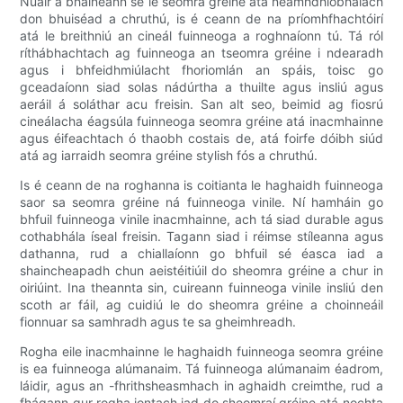
Nuair a bhaineann sé le seomra gréine atá neamhdhíobhálach
don bhuiséad a chruthú, is é ceann de na príomhfhachtóirí
atá le breithniú an cineál fuinneoga a roghnaíonn tú. Tá ról
ríthábhachtach ag fuinneoga an tseomra gréine i ndearadh
agus i bhfeidhmiúlacht fhoriomlán an spáis, toisc go
gceadaíonn siad solas nádúrtha a thuilte agus insliú agus
aeráil á soláthar acu freisin. San alt seo, beimid ag fiosrú
cineálacha éagsúla fuinneoga seomra gréine atá inacmhainne
agus éifeachtach ó thaobh costais de, atá foirfe dóibh siúd
atá ag iarraidh seomra gréine stylish fós a chruthú.
Is é ceann de na roghanna is coitianta le haghaidh fuinneoga
saor sa seomra gréine ná fuinneoga vinile. Ní hamháin go
bhfuil fuinneoga vinile inacmhainne, ach tá siad durable agus
cothabhála íseal freisin. Tagann siad i réimse stíleanna agus
dathanna, rud a chiallaíonn go bhfuil sé éasca iad a
shaincheapadh chun aeistéitiúil do sheomra gréine a chur in
oiriúint. Ina theannta sin, cuireann fuinneoga vinile insliú den
scoth ar fáil, ag cuidiú le do sheomra gréine a choinneáil
fionnuar sa samhradh agus te sa gheimhreadh.
Rogha eile inacmhainne le haghaidh fuinneoga seomra gréine
is ea fuinneoga alúmanaim. Tá fuinneoga alúmanaim éadrom,
láidir, agus an -fhrithsheasmhach in aghaidh creimthe, rud a
fhágann gur rogha iontach iad do sheomraí gréine atá nochta