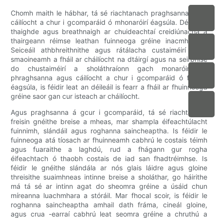
Chomh maith le hábhar, tá sé riachtanach praghsanna agus
cáilíocht a chur i gcomparáid ó mhonaróirí éagsúla. Déan do
thaighde agus breathnaigh ar chuideachtaí creidiúnacha a
thairgeann réimse leathan fuinneoga gréine inacmhainne.
Seiceáil athbhreithnithe agus rátálacha custaiméirí chun
smaoineamh a fháil ar cháilíocht na dtáirgí agus na seirbhíse
do chustaiméirí a sholáthraíonn gach monaróir. Trí
phraghsanna agus cáilíocht a chur i gcomparáid ó fhoinsí
éagsúla, is féidir leat an déileáil is fearr a fháil ar fhuinneoga
gréine saor gan cur isteach ar cháilíocht.
Agus praghsanna á gcur i gcomparáid, tá sé riachtanach
freisin gnéithe breise a mheas, mar shampla éifeachtúlacht
fuinnimh, slándáil agus roghanna saincheaptha. Is féidir le
fuinneoga atá tíosach ar fhuinneamh cabhrú le costais téimh
agus fuaraithe a laghdú, rud a fhágann gur rogha
éifeachtach ó thaobh costais de iad san fhadtréimhse. Is
féidir le gnéithe slándála ar nós glais láidre agus gloine
threisithe suaimhneas intinne breise a sholáthar, go háirithe
má tá sé ar intinn agat do sheomra gréine a úsáid chun
míreanna luachmhara a stóráil. Mar fhocal scoir, is féidir le
roghanna saincheaptha amhail dath fráma, cineál gloine,
agus crua -earraí cabhrú leat seomra gréine a chruthú a