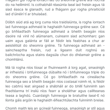
do na heilimintí. Is cothabháil réasúnta íseal iad freisin agus tá
siad éasca le glanadh, rud a fhágann gur rogha phraiticiúil
iad d'úinéirí tí ar bhuiséad.
Dóibh siúd atá ag lorg cuma níos traidisiúnta, is rogha iontach
iad fuinneoga adhmaid le haghaidh fuinneoga gréine saor. Cé
go bhféadfadh fuinneoga adhmaid a bheith beagán níos
daoire ná vinil nó alúmanam, cuireann siad achomharc gan
uaim agus galánta ar fáil ar féidir leis feabhas a chur ar
aeistéitiúil do sheomra gréine. Tá fuinneoga adhmaid an -
saincheaptha freisin, rud a ligeann duit roghnú as
bailchríocha agus stains éagsúla chun do dhéamair gréine a
chomhlánú.
Má tá rogha níos tíosaí ar fhuinneamh á lorg agat, smaoinigh
ar infheistiú i bhfuinneoga dúbailte nó i bhfuinneoga triple do
do sheomra gréine. Cé go bhféadfadh na cineálacha
fuinneoga seo a bheith beagán níos costasaí roimh ré, is féidir
leo cabhrú leat airgead a shábháil ar do bhillí fuinnimh san
fhadtéarma trí insliú níos fearr a sholáthar agus caillteanas
teasa a laghdú. Cuardaigh fuinneoga le bratuithe íseal-E nó
líonta gáis argóin le haghaidh éifeachtúlachta fuinnimh breise.
Chomh maith leis an gcineál fuinneoga, smaoinigh ar stíl agus