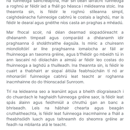
ná fuinneoga saincheaptha, mar sin déan iarracht fuinneoga
a roghnú ar féidir iad a fháil go héasca i méideanna stoic. Ina
theannta sin, is féidir le roghnú stíleanna simplí,
caighdeánacha fuinneoige cabhrú le costais a laghdú, mar is
féidir le dearaí agus gnéithe níos casta an praghas a mhéadú.
Mar fhocal scoir, ná déan dearmad siopadóireacht a
dhéanamh timpeall agus comparáid a dhéanamh idir
praghsanna ó sholáthraithe éagsúla. Is minic a chuireann
miondíoltóirí ar líne praghsanna iomaíocha ar fáil ar
fhuinneoga an tseomra gréine, agus b'fhéidir go mbeidh tú in
ann lascainí nó díolacháin a aimsiú ar féidir leo costas do
fhuinneoga a laghdú a thuilleadh. Ina theannta sin, is féidir le
cuairt a thabhairt ar siopaí áitiúla feabhsúcháin tí nó ar
mhonaróirí fuinneoige cabhrú leat teacht ar roghanna
inacmhainne do do thionscadal Sunroom.
Trí na leideanna seo a leanúint agus a bheith díograiseach i
do chuardach le haghaidh fuinneoga gréine saor, is féidir leat
spás álainn agus feidhmiúil a chruthú gan an banc a
bhriseadh. Leis na hábhair chearta agus beagán
cruthaitheachta, is féidir leat fuinneoga inacmhainne a fháil a
fheabhsóidh luach agus taitneamh do sheomra gréine ar
feadh na mblianta atá le teacht.