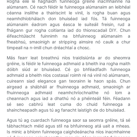
Rogha eile le haghaidh fuinneoga gréine inacmhainne ná
alúmanam. Cé nach féidir le fuinneoga alúmanaim an leibhéal
céanna inslithe a thairiscint le vinil, is rogha buan agus
neamhdhíobhálach don bhuiséad iad fós. Tá fuinneoga
alúmanaim éadrom agus éasca le suiteáil freisin, rud a
fhágann gur rogha coitianta iad do thionscadail DIY. Chun
éifeachtúlacht fuinnimh na bhfuinneog alúmanaim a
fheabhsú, smaoinigh ar stripping aimsire nó caulk a chur
timpeall na n-imill chun dréachtaí a chosc.
Más fearr leat breathnú níos traidisiúnta ar do sheomra
gréine, is féidir le fuinneoga adhmaid a bheith ina rogha maith
dóibh siúd ar bhuiséad. Cé go bhféadfadh fuinneoga
adhmaid a bheith níos costasaí roimh ré ná vinil nó alúmanam,
cuireann siad elegance gan teorainn le haon spás. Chun
airgead a shábháil ar fhuinneoga adhmaid, smaoinigh ar
fhuinneoga adhmaid neamhchríochnaithe nó lom a
cheannach agus iad a dhathú nó a phéinteáil féin. Féadann
sé seo cabhrú leat cuma do chuid fuinneoga a
shaincheapadh agus tú ag fanacht laistigh de do bhuiséad.
Agus tú ag cuardach fuinneoga saor sa seomra gréine, tá sé
tábhachtach méid agus stíl na bhfuinneog atá uait a mheas.
Is minic a bhíonn fuinneoga caighdeánacha níos inacmhainne