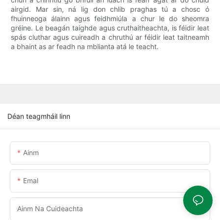
airgid. Mar sin, ná lig don chlib praghas tú a chosc ó
fhuinneoga álainn agus feidhmiúla a chur le do sheomra
gréine. Le beagán taighde agus cruthaitheachta, is féidir leat
spás cluthar agus cuireadh a chruthú ar féidir leat taitneamh
a bhaint as ar feadh na mblianta atá le teacht.
Déan teagmháil linn
Ainm
Emal
Ainm Na Cuideachta