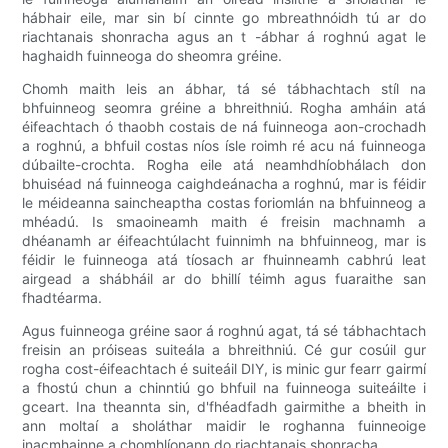
hábhair eile, mar sin bí cinnte go mbreathnóidh tú ar do
riachtanais shonracha agus an t -ábhar á roghnú agat le
haghaidh fuinneoga do sheomra gréine.
Chomh maith leis an ábhar, tá sé tábhachtach stíl na
bhfuinneog seomra gréine a bhreithniú. Rogha amháin atá
éifeachtach ó thaobh costais de ná fuinneoga aon-crochadh
a roghnú, a bhfuil costas níos ísle roimh ré acu ná fuinneoga
dúbailte-crochta. Rogha eile atá neamhdhíobhálach don
bhuiséad ná fuinneoga caighdeánacha a roghnú, mar is féidir
le méideanna saincheaptha costas foriomlán na bhfuinneog a
mhéadú. Is smaoineamh maith é freisin machnamh a
dhéanamh ar éifeachtúlacht fuinnimh na bhfuinneog, mar is
féidir le fuinneoga atá tíosach ar fhuinneamh cabhrú leat
airgead a shábháil ar do bhillí téimh agus fuaraithe san
fhadtéarma.
Agus fuinneoga gréine saor á roghnú agat, tá sé tábhachtach
freisin an próiseas suiteála a bhreithniú. Cé gur cosúil gur
rogha cost-éifeachtach é suiteáil DIY, is minic gur fearr gairmí
a fhostú chun a chinntiú go bhfuil na fuinneoga suiteáilte i
gceart. Ina theannta sin, d'fhéadfadh gairmithe a bheith in
ann moltaí a sholáthar maidir le roghanna fuinneoige
inacmhainne a chomhlíonann do riachtanais shonracha.