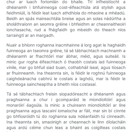
chur ar luach foriomlán do bhaile. Trí infheistíocht a
dhéanamh i bhfuinneoga cost-éifeachtúla atá stylish agus
feidhmiúil, is féidir leat luach athdhíola do mhaoine a mhéadú.
Beidh an spás maireachtála breise agus an solas nádúrtha a
sholáthraíonn an seomra gréine i bhfeidhm ar cheannaitheoirí
ionchasacha, rud a fhágfaidh go mbeidh do theach níos
tarraingtí ar an margadh.
Nuair a bhíonn roghanna inacmhainne á lorg agat le haghaidh
fuinneoga an tseomra gréine, tá sé tábhachtach machnamh a
dhéanamh ar fhachtóirí mar ábhar, méid, agus suiteáil. Is
minic gur rogha éifeachtach ó thaobh costais iad fuinneoga
vinile, mar go bhfuil siad buan, cothabháil íseal, agus tíosach
ar fhuinneamh. Ina theannta sin, is féidir le roghnú fuinneoga
caighdeánacha cabhrú le costais a laghdú, mar is féidir le
fuinneoga saincheaptha a bheith níos costasaí.
Tá sé tábhachtach freisin siopadóireacht a dhéanamh agus
praghsanna a chur i gcomparáid le miondíoltóirí agus
monaróirí éagsúla. Is minic a chuireann miondíoltóirí ar líne
praghsanna agus lascainí iomaíocha ar fáil, mar sin bí cinnte
go bhfiosróidh tú do roghanna sula ndéanfaidh tú cinneadh.
Ina theannta sin, smaoinigh ar cheannach le linn díolacháin
agus ardú céime chun leas a bhaint as coigilteas costais