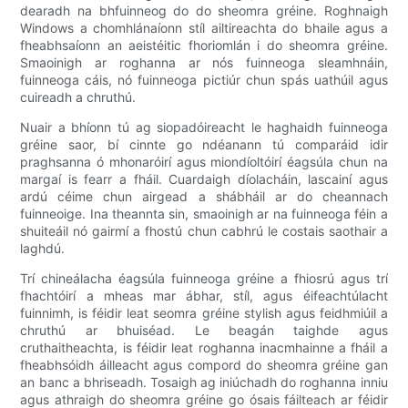
dearadh na bhfuinneog do do sheomra gréine. Roghnaigh
Windows a chomhlánaíonn stíl ailtireachta do bhaile agus a
fheabhsaíonn an aeistéitic fhoriomlán i do sheomra gréine.
Smaoinigh ar roghanna ar nós fuinneoga sleamhnáin,
fuinneoga cáis, nó fuinneoga pictiúr chun spás uathúil agus
cuireadh a chruthú.
Nuair a bhíonn tú ag siopadóireacht le haghaidh fuinneoga
gréine saor, bí cinnte go ndéanann tú comparáid idir
praghsanna ó mhonaróirí agus miondíoltóirí éagsúla chun na
margaí is fearr a fháil. Cuardaigh díolacháin, lascainí agus
ardú céime chun airgead a shábháil ar do cheannach
fuinneoige. Ina theannta sin, smaoinigh ar na fuinneoga féin a
shuiteáil nó gairmí a fhostú chun cabhrú le costais saothair a
laghdú.
Trí chineálacha éagsúla fuinneoga gréine a fhiosrú agus trí
fhachtóirí a mheas mar ábhar, stíl, agus éifeachtúlacht
fuinnimh, is féidir leat seomra gréine stylish agus feidhmiúil a
chruthú ar bhuiséad. Le beagán taighde agus
cruthaitheachta, is féidir leat roghanna inacmhainne a fháil a
fheabhsóidh áilleacht agus compord do sheomra gréine gan
an banc a bhriseadh. Tosaigh ag iniúchadh do roghanna inniu
agus athraigh do sheomra gréine go ósais fáilteach ar féidir