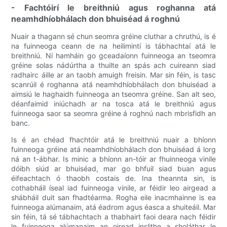
- Fachtóirí le breithniú agus roghanna atá
neamhdhíobhálach don bhuiséad á roghnú
Nuair a thagann sé chun seomra gréine cluthar a chruthú, is é
na fuinneoga ceann de na heilimintí is tábhachtaí atá le
breithniú. Ní hamháin go gceadaíonn fuinneoga an tseomra
gréine solas nádúrtha a thuilte an spás ach cuireann siad
radhairc áille ar an taobh amuigh freisin. Mar sin féin, is tasc
scanrúil é roghanna atá neamhdhíobhálach don bhuiséad a
aimsiú le haghaidh fuinneoga an tseomra gréine. San alt seo,
déanfaimid iniúchadh ar na tosca atá le breithniú agus
fuinneoga saor sa seomra gréine á roghnú nach mbrisfidh an
banc.
Is é an chéad fhachtóir atá le breithniú nuair a bhíonn
fuinneoga gréine atá neamhdhíobhálach don bhuiséad á lorg
ná an t-ábhar. Is minic a bhíonn an-tóir ar fhuinneoga vinile
dóibh siúd ar bhuiséad, mar go bhfuil siad buan agus
éifeachtach ó thaobh costais de. Ina theannta sin, is
cothabháil íseal iad fuinneoga vinile, ar féidir leo airgead a
shábháil duit san fhadtéarma. Rogha eile inacmhainne is ea
fuinneoga alúmanaim, atá éadrom agus éasca a shuiteáil. Mar
sin féin, tá sé tábhachtach a thabhairt faoi deara nach féidir
le fuinneoga alúmanaim an oiread inslithe a sholáthar le