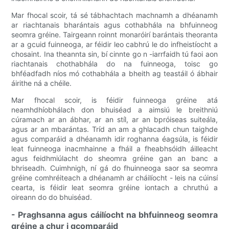
Mar fhocal scoir, tá sé tábhachtach machnamh a dhéanamh
ar riachtanais bharántais agus cothabhála na bhfuinneog
seomra gréine. Tairgeann roinnt monaróirí barántais theoranta
ar a gcuid fuinneoga, ar féidir leo cabhrú le do infheistíocht a
chosaint. Ina theannta sin, bí cinnte go n -iarrfaidh tú faoi aon
riachtanais chothabhála do na fuinneoga, toisc go
bhféadfadh níos mó cothabhála a bheith ag teastáil ó ábhair
áirithe ná a chéile.
Mar fhocal scoir, is féidir fuinneoga gréine atá
neamhdhíobhálach don bhuiséad a aimsiú le breithniú
cúramach ar an ábhar, ar an stíl, ar an bpróiseas suiteála,
agus ar an mbarántas. Tríd an am a ghlacadh chun taighde
agus comparáid a dhéanamh idir roghanna éagsúla, is féidir
leat fuinneoga inacmhainne a fháil a fheabhsóidh áilleacht
agus feidhmiúlacht do sheomra gréine gan an banc a
bhriseadh. Cuimhnigh, ní gá do fhuinneoga saor sa seomra
gréine comhréiteach a dhéanamh ar cháilíocht - leis na cúinsí
cearta, is féidir leat seomra gréine iontach a chruthú a
oireann do do bhuiséad.
- Praghsanna agus cáilíocht na bhfuinneog seomra
gréine a chur i gcomparáid