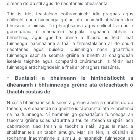
oireann do do stíl agus do riachtanais phearsanta.
Tríd is tríd, teastaíonn cothromaíocht idir praghas agus
cáilíocht chun fuinneoga gréine atá neamhdhíobhálach don
bhuiséad a aimsiú. Trí phraghsanna agus cáilíocht a chur i
gcomparáid ó mhonaróirí éagsúla, roghanna ábhair a
bhreithniú, agus gnéithe breise a fhiosrú, is féidir leat
fuinneoga inacmhainne a fháil a fhreastalaíonn ar do chuid
riachtanas agus buiséid. Cuimhnigh nach gcaithfidh
fuinneoga saor sa seomra gréine a bheith ar chaighdeán
íseal-le taighde agus comparáid chúramach, is féidir leat
fuinneoga ardchaighdeáin a fháil ar phraghas réasúnta.
- Buntáistí a bhaineann le hinfheistíocht a
dhéanamh i bhfuinneoga gréine atá éifeachtach ó
thaobh costais de
Nuair a bhaineann sé le seomra gréine álainn a chruthú do do
theach, is é ceann de na gnéithe is tábhachtaí atá le breithniú
ná na fuinneoga. Ní hamháin go gceadaíonn fuinneoga an
tseomra gréine solas nádúrtha a thuilte isteach sa spás, ach
cabhraíonn siad freisin le teocht a rialáil agus le nasc a
sholáthar leis an taobh amuigh. Mar sin féin, is dúshlán é
roghanna inacmhainne a aimsiú le haghaidh fuinneoga an