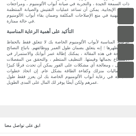
ذات السمعة الجيدة ، والتجربة في صيانة أبواب الألومنيوم ، ومراجعات
العملاء الإيجابية. يمكن أن تساعد عمليات التفتيش والصيانة المنتظمة
من المهنية في منع الإصلاحات المكلفة وضمان بقاء أبواب الألومنيوم
في حالة ممتازة.
التأكيد على أهمية الرعاية المناسبة
الرعاية المناسبة لأبواب الألومنيوم الخاصة بك لا تتعلق فقط بالحفاظ
على مظهرها ؛ إنه يتعلق بضمان طول العمر ووظائفهم. باتباع النصائح
الموضحة في هذه المقالة ، يمكنك إطالة عمر أبوابك والاستمرار في
الاستمتاع بجمالها وقيمتها. التنظيف المنتظم ، والتحقق من المفصلات
والأقفال ، ومعالجة أي مشكلات على الفور يمكن أن تحدث فرقًا كبيرًا
في جماليات منزلك وكفاءة الطاقة بشكل عام. إن اتخاذ خطوات
استباقية في رعاية أبواب الألومنيوم الخاصة بك لن يعزز فقط طول
عمرهم ولكن أيضًا يوفر لك المال على المدى الطويل.
ابق على تواصل معنا