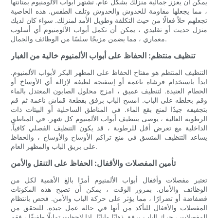
يمكن أن يعزز جمالية منزلك بشكل عام. تشتهر أبواب الألومنيوم بمتانتها
، مما يجعلها مقاومة للخدوش والخدوش وتلف الطقس. هذه الخاصية
تجعلهم حلاً فعالًا من حيث التكلفة وطويل الأمد لمنزلك. سواء كان لديك
منزل حديث أو تقليدي ، يمكن أن تكمل أبواب الألومنيوم أي أسلوب
معماري ، مما يضمن مزيجًا سلسًا من الوظائف والجمال.
تنظيف منتظم: الحفاظ على أبواب الألمنيوم خالية من الغبار
التنظيف المنتظم هو مفتاح الحفاظ على المظهر البكر لأبواب الألمنيوم.
ابدأ باستخدام فرشاة ناعمة أو إسفنجة لطيفة لإزالة أي الأوساخ أو
الحطام العنيدة. لتنظيف عميق ، امزج محلول الصابون المعتدل بالماء
وقم بخلطه على الباب. امسح الباب برفق بقطعة قماش ناعمة ثم قم
بتجفيفه جيدًا لمنع بقع الماء. في المناطق الساحلية أو البيئات ذات
الرطوبة العالية ، يوصى بتنظيف أبواب الألمنيوم كل شهر. في المناطق
الداخلية مع تعرض أقل للرطوبة ، قد يكون التنظيف الفصلي كافياً.
يساعد التنظيف المتسق في منع تراكم الأوساخ والأوساخ ، والحفاظ
على بريق الباب والمظهر العام.
تأمين المفصلات والأقفال: الحفاظ على التنقل والأمن
تعتبر مفصلات وأقفال أبواب الألمنيوم أمرًا بالغ الأهمية لكل من
الوظائف والأمان. بمرور الوقت ، يمكن أن تصبح هذه المكونات
فضفاضة أو تضرارًا ، مما يؤثر على حركة الباب والأمن. فحص بانتظام
المفصلات والأقفال للتأكد من أنها في حالة عمل جيدة. للتحقق من
المفصلات ، حرك الباب برفق ذهابًا وإيابًا. إذا لاحظت تمايلًا طفيفًا ، فقم