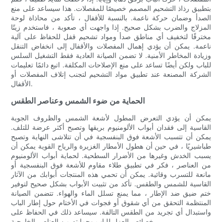
بتطبيق رذاذ التشحيم المصمم خصيصًا للمفصلات. هذا سيساعد على منع
الصدأ وضمان حركة ناعمة. بالنسبة للأقفال ، تأكد من محاذاة لوحة
المزلاج والضرب بشكل صحيح. إذا واجهت أي صعوبة ، فاستخدم زيتًا
مخترقًا لتخفيف أي مناطق صدأ ومواد تشحيم قفل للحفاظ على آلية
ناعمة. يمكن أن يؤدي إهمال المفصلات والأقفال إلى انخفاض التنقل
وزيادة المخاطر الأمنية. لا تضمن الصيانة العادية فقط التشغيل السلس
للباب ولكن أيضًا تساعد على منع الإصلاحات المكلفة. اتبع دائمًا تعليمات
الشركة المصنعة عند تطبيق مواد التشحيم لتجنب إتلاف المفصلات أو
الأقفال.
الحماية من ضوء الشمس وعناصر الطقس
يمكن أن يؤدي التعرض المطول لأشعة الشمس والظروف الجوية
القاسية إلى فقدان أبواب الألومنيوم بريقها وتصبح أكثر عرضة للتلف.
يمكن أن تتسبب الأشعة فوق البنفسجية في أن تتلاشى النهاية وتصبح
طباشيريًا ، في حين أن هطول الأمطار الغزيرة والرياح القوية يمكن أن
يسبب الخدش وغيرها من الأضرار السطحية. لحماية أبواب الألومنيوم
من العناصر ، فكر في تطبيق طلاء مقاوم للأشعة فوق البنفسجية أو
مانعة للتسرب وقائية. يمكن أن تحمي هذه المنتجات أبوابك من الآثار
القاسية للشمس والطقس. تأكد من تثبيت الأبواب بشكل صحيح لتوفير
ختم ضيق ضد الإطار ، مما يمنع تسلل الماء والهواء. تتضمن الصيانة
المنتظمة التحقق من أي شقوق أو فجوات في الأختام حول إطار الباب
واستبدال أي تجريد من الطقس التالفة. سيساعد ذلك في الحفاظ على
خصائص العزل للباب وحمايته من العناصر الخارجية.