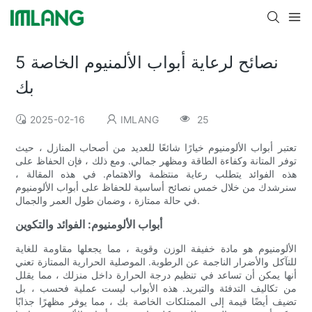
5 نصائح لرعاية أبواب الألمنيوم الخاصة
بك
2025-02-16
IMLANG
25
تعتبر أبواب الألومنيوم خيارًا شائعًا للعديد من أصحاب المنازل ، حيث
توفر المتانة وكفاءة الطاقة ومظهر جمالي. ومع ذلك ، فإن الحفاظ على
هذه الفوائد يتطلب رعاية منتظمة والاهتمام. في هذه المقالة ،
سنرشدك من خلال خمس نصائح أساسية للحفاظ على أبواب الألومنيوم
في حالة ممتازة ، وضمان طول العمر والجمال.
أبواب الألومنيوم: الفوائد والتكوين
الألومنيوم هو مادة خفيفة الوزن وقوية ، مما يجعلها مقاومة للغاية
للتآكل والأضرار الناجمة عن الرطوبة. الموصلية الحرارية الممتازة تعني
أنها يمكن أن تساعد في تنظيم درجة الحرارة داخل منزلك ، مما يقلل
من تكاليف التدفئة والتبريد. هذه الأبواب ليست عملية فحسب ، بل
تضيف أيضًا قيمة إلى الممتلكات الخاصة بك ، مما يوفر مظهرًا جذابًا