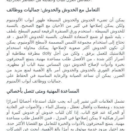
التعامل مع الخدوش والخدوش: جماليات ووظائف
يمكن أن تضيء الخدوش والخدوش البسيطة ظهور أبواب الألومنيوم
ولكن يمكن إصلاحها في كثير من الأحيان مع النهج الصحيح. بالنسبة
للخدوش البسيطة ، استخدم ورق الصنفرة الرفيعة لتنعيم السطح بلطف
، يليه تلميع أو شمع لاستعادة اللمعان. بالنسبة للخدوش الأعمق ، قد
تحتاج إلى استخدام مجموعة اللمس المصممة لأسطح الألومنيوم. يمكن
أن تكون الخدوش أكثر صعوبة لإصلاحها. يمكنك محاولة استخدام
مطرقة مطاطية أو dolly البلاستيك للعمل برفق ، ولكن من أجل
أضرار أكثر شدة ، من الأفضل طلب مساعدة مهنية. يتمتع المحترفون
بخبرة وأدوات لإصلاح الخدوش دون المساس ببنية الباب أو مظهره.
الاهتمام الفوري بالخدوش والخدوش أمر بالغ الأهمية لمنع مزيد من
الضرر. يمكن أن تساعد الصيانة والرعاية المناسبة في الحفاظ على
جماليات ووظائف أبواب الألمنيوم.
المساعدة المهنية ومتى تتصل بأخصائي
تشمل العلامات التي تشير إلى أنه يجب عليك استدعاء أخصائيًا أضرارًا
شديدة ، ومفصلات وأقفال تعطل ، وتسلل الماء ، والأصوات غير العادية
أو الحركة عند فتح الباب. إذا كان للباب خدوش أو خدوش كبيرة أو
أضرار هيكلية لا يمكن إصلاحها في المنزل ، فمن الأفضل طلب مساعدة
مهنية. يتمتع المحترفون بالأدوات والخبرة للتعامل مع القضايا الأكثر حدة.
يعد اختيار مزود خدمة موثوق به أمرًا بالغ الأهمية. ابحث عن الشركات