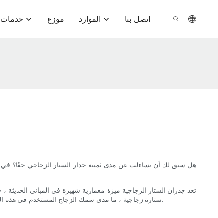
اتصل بنا
الموارد
موزع
خدمات ت
هل سبق لك أن تساءلت عن مدى ثمينة جدار الستار الزجاجي حقًا؟ في هذ
تعد جدران الستار الزجاجية ميزة معمارية شهيرة في المباني الحديثة ، حي
ستارة زجاجية ، ما مدى سمك الزجاج المستخدم في هذه الهياكل؟ في هذه المقالة ، سوف نستكشف خيارات السماكة المختلفة المتاحة لجدران الستار الزجاجية ، وكذلك العوامل التي قد تؤثر على قرار السماكة.