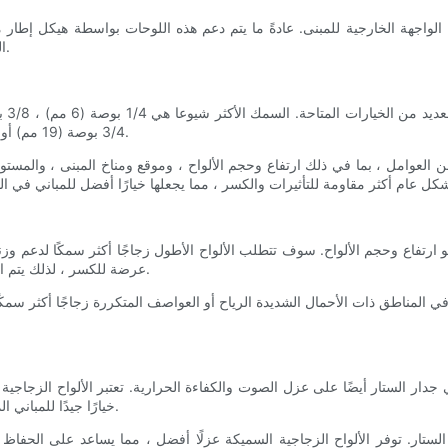
الواجهة الخارجية للمبنى. عادةً ما يتم دعم هذه اللوحات بواسطة هيكل إطا
الزجاجية خيارًا شائعًا للمباني التجارية ، حيث تخلق مظهرًا حديثًا ومتطورًا.
3/4 بوصة (19 مم) أو 1 بوصة (25 مم) ، متاحة أيضًا للمشاريع التي تتطلب قوة إضافية ومتانة.
عوامل ، بما في ذلك ارتفاع وحجم الألواح ، وموقع ومناخ المبنى ، والمستوى
ارتفاع وحجم الألواح. سوف تتطلب الألواح الأطول زجاجًا أكثر سمكًا لدعم وزنها 
عرضة للكسر ، لذلك يتم اختيار الزجاج الأكثر سمكًا في كثير من الأحيان لمزيد من القوة والسلامة.
المناطق ذات الأحمال الشديدة الرياح أو العواصف المتكررة زجاجًا أكثر سمكًا 
جدار الستار أيضًا على عزل الصوت والكفاءة الحرارية. تعتبر الألواح الزجاجية
خيارًا جيدًا للمباني الموجودة في المناطق الحضرية المزدحمة أو بالقرب من الطرق السريعة.
دار الستار. توفر الألواح الزجاجية السميكة عزلًا أفضل ، مما يساعد على الحفا