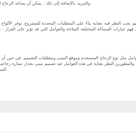
والتبريد. بالإضافة إلى ذلك ، يمكن أن يساعد الزجاج السميك في منع المسودات وتقليل التكثيف على السطح الداخلي للزجاج.
جب النظر فيه بعناية بناءً على المتطلبات المحددة للمشروع. توفر الألواح ال
خلال فهم خيارات السماكة المختلفة المتاحة والعوامل التي قد تؤثر على القرار 
مثل نوع الزجاج المستخدم وموقع المبنى ومتطلبات التصميم. في حين أن الزجاج
ن والمطورين النظر بعناية في هذه العوامل عند تصميم مبنى بجدار ستارة زجاجي
المبنى والجماليات ، مما يجعله اعتبارًا رئيسيًا في التصميم المعماري الحديث.