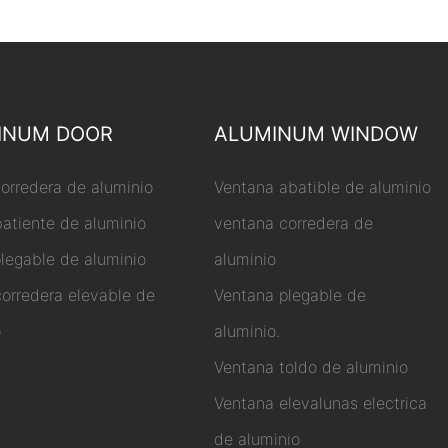
INUM DOOR
ALUMINUM WINDOW
corredera de aluminio
Ventana abatible de aluminio
batiente de aluminio
ventana corredera de
plegable de aluminio
aluminio
corredera elevable de
Ventana plegable de
o
aluminio.
Ventana toldo de aluminio
Ventana elevalunas electrica
de aluminio