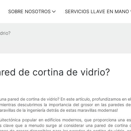
SOBRE NOSOTROS
SERVICIOS LLAVE EN MANO
drio?
red de cortina de vidrio?
na pared de cortina de vidrio? En este artículo, profundizamos en 
mientras descubrimos la importancia del grosor en las paredes de
ravillas de la ingeniería detrás de estas maravillas modernas!
quitectónica popular en edificios modernos, que proporciona una e
as clave que a menudo surge al considerar una pared de cortina de
ones de grosor disponibles para las paredes de cortina de vidrio, as