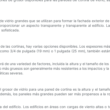
e vidrio grandes que se utilizan para formar la fachada exterior d
oporcionar un aspecto transparente y transparente al edificio. L
 sofisticada.
des de las cortinas, hay varias opciones disponibles. Los espesores
 como 3/4 de pulgada (19 mm) o 1 pulgada (25 mm), también están 
á de una variedad de factores, incluida la altura y el tamaño de los p
io más gruesos son generalmente más resistentes a los impactos y la r
áticas severas.
l grosor de vidrio para una pared de cortina es la altura y el tama
Además, los paneles más grandes pueden ser más propensos a la rot
ma del edificio. Los edificios en áreas con cargas de viento altas 