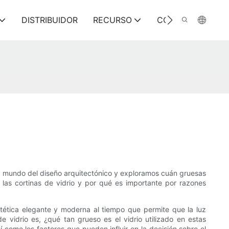
DISTRIBUIDOR
RECURSO
CONTÁCTENOS
el mundo del diseño arquitectónico y exploramos cuán gruesas
 las cortinas de vidrio y por qué es importante por razones
stética elegante y moderna al tiempo que permite que la luz
 vidrio es, ¿qué tan grueso es el vidrio utilizado en estas
í como los factores que pueden influir en la decisión sobre el