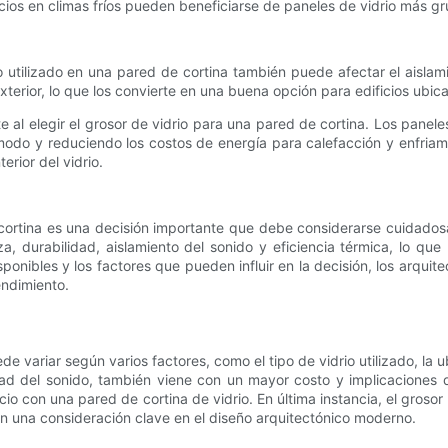
ficios en climas fríos pueden beneficiarse de paneles de vidrio más g
io utilizado en una pared de cortina también puede afectar el aislami
xterior, lo que los convierte en una buena opción para edificios ub
 al elegir el grosor de vidrio para una pared de cortina. Los panel
ómodo y reduciendo los costos de energía para calefacción y enfria
erior del vidrio.
e cortina es una decisión importante que debe considerarse cuidados
 durabilidad, aislamiento del sonido y eficiencia térmica, lo que
onibles y los factores que pueden influir en la decisión, los arqu
endimiento.
 variar según varios factores, como el tipo de vidrio utilizado, la ubi
d del sonido, también viene con un mayor costo y implicaciones d
o con una pared de cortina de vidrio. En última instancia, el grosor
e en una consideración clave en el diseño arquitectónico moderno.