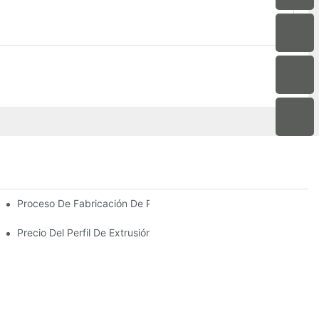
 Terrazas Acristaladas Para Compradores Internacionales
Proceso De Fabricación De Perfiles De Extrusión De Aluminio
Precio Del Perfil De Extrusión De Aluminio