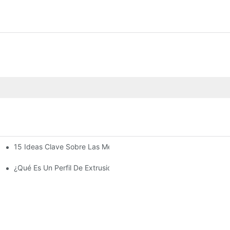
15 Ideas Clave Sobre Las Mejores Extrusiones De Aluminio Para
pido Para Terraza Acristalada
¿Qué Es Un Perfil De Extrusión De Aluminio?