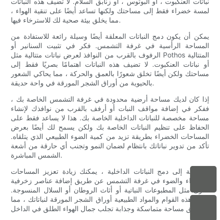
نباتات العنكبوت ، أو البوتوس ، أو زنابق السلام. لا تضيف هذه النباتات
لمسة خضراء فقط إلى مساحتك ولكنها تساعد أيضًا على تنقية الهواء ،
مما يخلق بيئة صحية لك للاسترخاء فيها.
يمكن أن يكون دمج النباتات المعلقة أيضًا وسيلة رائعة للاستفادة من
المساحة الرأسية في غرفة التشمس. فكر في تثبيت السنانير أو
الرفوف بالقرب من النوافذ لعرض نباتات متتالية مثل Pothos المتتالية
أو نباتات العنكبوت. لا تضيف هذه النباتات اهتمامًا بصريًا فقط إلى
مساحتك ولكن أيضًا تخلق شعورًا بالعمق والحركة ، مما يحاكي الشعور
بالحيوية من أوراق الشجر المورقة في واحة حديقة.
إذا كان لديك مساحة أرضية محدودة في غرفة التشمس الخاصة بك ،
ففكر في إضافة مواقف النبات أو أرفف بالقرب من نوافذك لإنشاء
مساحة مخصصة للنباتات الداخلية الخاصة بك. هذا لا يساعد فقط على
الحفاظ على تنظيم النباتات الخاصة بك ولكن يسمح لك أيضًا بعرض
المساحات الخضراء بطريقة تزيد من كمية الضوء الطبيعي الذي يتلقاه.
تأكد من تدوير نباتاتك بانتظام لضمان النمو وتجنب أي حارقة من أشعة
الشمس المباشرة.
بالإضافة إلى دمج النباتات الداخلية ، يمكنك زيادة تعزيز المساحات
الخضراء والضوء في غرفة التشمس عن طريق إضافة عناصر زخرفية
أخرى مثل المطبوعات النباتية أو أثاث الروطان أو السلال المنسوجة.
تكمل هذه القوام والمواد الطبيعية أوراق الشجر المورقة لنباتاتك ، مما
يخلق مساحة متماسكة وجذابة تجلب جمال الهواء الطلق في الداخل.