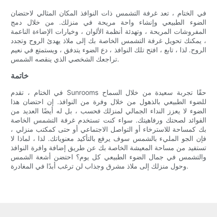
في الختام ، تعد غرفة التشمس ذات النوافذ المكان المثالي لاحتضان
الضوء الطبيعي وإنشاء واحة مريحة في منزلك. من خلال دمج
المفروشات المريحة ، وتهدئة أنظمة الألوان ، وخيارات الإضاءة الناعمة
، يمكنك تحويل غرفة التشمس الخاصة بك إلى ملاذ يهدئ الروح وتجدد
الروح. لذا ، تابع ، افتح تلك النوافذ ، دع الضوء يتدفق ، ويستمتع في نعيم
تراجعك الشخصي الذي ينقصه الشمس.
خاتمة
في الختام ، تقدم Sunrooms حقًا تجربة سعيدة من خلال السماح
للضوء الطبيعي بالذهول من خلال وفرة من النوافذ. إن احتضان هذا
الضوء لا يعزز النداء الجمالي لمنزلك فحسب ، بل له أيضًا العديد من
الفوائد لصحتك ورفاهيتك. سواء كنت تستخدم غرفة التشمس الخاصة
بك كمساحة للاسترخاء أو التواصل الاجتماعي أو حتى كمكتب منزلي ،
فإن الجو المليء بالشمس سوف يرفع بالتأكيد معنوياتك. لذا ، لماذا لا
تستفيد من مساحة المعيشة الخاصة بك عن طريق إضافة وافرة النوافذ
والتشمس في جمال الضوء الطبيعي كل يوم؟ احتضن أشعة الشمس
وحول منزلك إلى ملاذ مشرق وجذاب لن ترغب أبدًا في المغادرة.