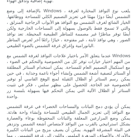
تهوية إضافية وتدفق الهواء.
بالإضافة إلى وضع Windows ، يلعب نوع النوافذ المختارة لغرفة
التشمس أيضًا دورًا مهمًا في تعزيز التصميم الكلي للمساحة ووظائفها.
الخيار الشائع لغرف التشمس مع النوافذ هو الأبواب الزجاجية المنزلق ،
والتي لا تسمح فقط بالوصول بسهولة إلى المساحات الخارجية ولكن
أيضًا توفر مناظرًا غير مصممة للمناظر الطبيعية المحيطة. تعد نوافذ
الصور ، وهي نوافذ ثابتة ، غير مفتوحة ، خيارًا رائعًا آخر لعرض المناظر
البانورامية وإغراق غرفة التشمس بالضوء الطبيعي.
عندما يتعلق الأمر باختيار علاجات النوافذ لغرفة الشمس مع Windows
، من المهم اختيار خيارات توفر كل من الخصوصية والتحكم في الضوء
مع استكمال التصميم العام للمساحة. يمكن استخدام الستائر المطلقة
أو الستائر لتصفية أشعة الشمس وإنشاء أجواء ناعمة وجذابة ، في حين
يمكن رسم الستائر أو الظلال الثقيلة لمنع الوهج القاسي أو توفير
الخصوصية عند الحاجة. للحصول على مظهر سلس ، فكر في تثبيت
الستائر أو الظلال الآلية التي يمكن التحكم فيها بسهولة بلمسة زر
واحدة.
يمكن أن يؤدي دمج النباتات والمساحات الخضراء في غرفة التشمس
مع النوافذ إلى تعزيز الجمال الطبيعي للمساحة وإنشاء واحة هادئة.
يمكن وضع المزارعين المعلقة والنباتات المحفوظة بوعاء والعصارة
بشكل استراتيجي بالقرب من النوافذ لامتصاص أشعة الشمس وتزدهر
في البيئة المشرقة التهوية. يمكن أن يضيف مزيج من النباتات الكبيرة
والأوراق والأصناف المزهرة الملمس واللون إلى غرفة التشمس ، مما