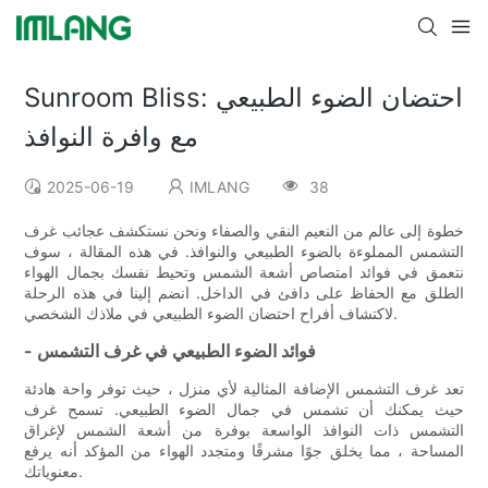
Sunroom Bliss: احتضان الضوء الطبيعي
مع وافرة النوافذ
2025-06-19
IMLANG
38
خطوة إلى عالم من النعيم النقي والصفاء ونحن نستكشف عجائب غرف
التشمس المملوءة بالضوء الطبيعي والنوافذ. في هذه المقالة ، سوف
نتعمق في فوائد امتصاص أشعة الشمس وتحيط نفسك بجمال الهواء
الطلق مع الحفاظ على دافئ في الداخل. انضم إلينا في هذه الرحلة
لاكتشاف أفراح احتضان الضوء الطبيعي في ملاذك الشخصي.
- فوائد الضوء الطبيعي في غرف التشمس
تعد غرف التشمس الإضافة المثالية لأي منزل ، حيث توفر واحة هادئة
حيث يمكنك أن تشمس في جمال الضوء الطبيعي. تسمح غرف
التشمس ذات النوافذ الواسعة بوفرة من أشعة الشمس لإغراق
المساحة ، مما يخلق جوًا مشرقًا ومتجدد الهواء من المؤكد أنه يرفع
معنوياتك.