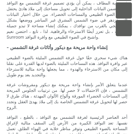
في نهاية المطاف ، يمكن أن يؤدي تصميم غرفة التشمس مع النوافذ
التي تتضمن النباتات الداخلية إلى تحويل مساحتك إلى ملاذ هادئ يحتفل
بجمال الضوء الطبيعي والمساحات الخضراء. من خلال اختيار النباتات
التي تزدهر في ضوء الشمس المشرق غير المباشر ووضعها بشكل
استراتيجي بالقرب من نوافذك ، يمكنك إنشاء مساحة لا تبدو جميلة
فحسب ، بل تعزز أيضًا الاسترخاء والرفاهية. لذا ، تابع ، احتضن نعيم
Sunroom واشبح في الضوء الطبيعي مع وافرة النوافذ.
- إنشاء واحة مريحة مع ديكور وأثاثات غرفة التشمس
هناك شيء سحري حقًا حول غرفة التشمس المليئة بالضوء الطبيعي
عبر وافرة النوافذ. هذه المساحات المليئة بالضوء لديها القدرة على نقلنا
إلى مكان من الاسترخاء والهدوء ، مما يجعلها واحة مثالية للاسترخاء
والتجديد بعد يوم طويل.
عندما يتعلق الأمر بإنشاء واحة مريحة مع ديكور ومفروشات غرفة
التشمس ، فإن الاحتمالات لا حصر لها. من ترتيبات الجلوس المريحة
إلى المساحات الخضراء المورقة وألواح الألوان المهدئة ، هناك طرق لا
حصر لها لتحويل غرفة التشمس الخاصة بك إلى ملاذ يهدئ العقل وتجدد
الروح.
أحد العناصر الرئيسية لغرفة التشمس مع النوافذ ، بالطبع ، النوافذ
نفسها. تعد النوافذ الكبيرة من الأرض إلى السقف مثالية لإغراق
المساحة بالضوء الطبيعي وتوفر مناظر خلابة في الهواء الطلق. تعمل