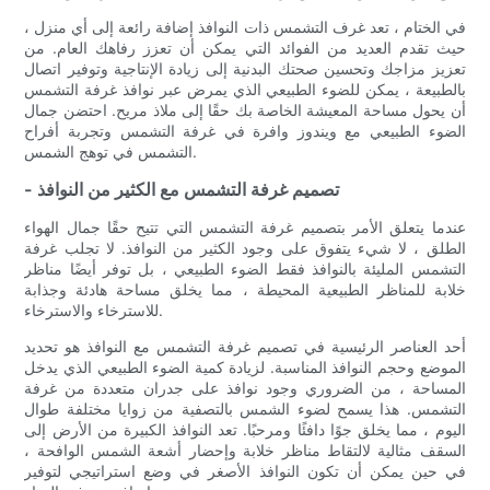
في الختام ، تعد غرف التشمس ذات النوافذ إضافة رائعة إلى أي منزل ،
حيث تقدم العديد من الفوائد التي يمكن أن تعزز رفاهك العام. من
تعزيز مزاجك وتحسين صحتك البدنية إلى زيادة الإنتاجية وتوفير اتصال
بالطبيعة ، يمكن للضوء الطبيعي الذي يمرض عبر نوافذ غرفة التشمس
أن يحول مساحة المعيشة الخاصة بك حقًا إلى ملاذ مريح. احتضن جمال
الضوء الطبيعي مع ويندوز وافرة في غرفة التشمس وتجربة أفراح
التشمس في توهج الشمس.
- تصميم غرفة التشمس مع الكثير من النوافذ
عندما يتعلق الأمر بتصميم غرفة التشمس التي تتيح حقًا جمال الهواء
الطلق ، لا شيء يتفوق على وجود الكثير من النوافذ. لا تجلب غرفة
التشمس المليئة بالنوافذ فقط الضوء الطبيعي ، بل توفر أيضًا مناظر
خلابة للمناظر الطبيعية المحيطة ، مما يخلق مساحة هادئة وجذابة
للاسترخاء والاسترخاء.
أحد العناصر الرئيسية في تصميم غرفة التشمس مع النوافذ هو تحديد
الموضع وحجم النوافذ المناسبة. لزيادة كمية الضوء الطبيعي الذي يدخل
المساحة ، من الضروري وجود نوافذ على جدران متعددة من غرفة
التشمس. هذا يسمح لضوء الشمس بالتصفية من زوايا مختلفة طوال
اليوم ، مما يخلق جوًا دافئًا ومرحبًا. تعد النوافذ الكبيرة من الأرض إلى
السقف مثالية لالتقاط مناظر خلابة وإحضار أشعة الشمس الوافحة ،
في حين يمكن أن تكون النوافذ الأصغر في وضع استراتيجي لتوفير