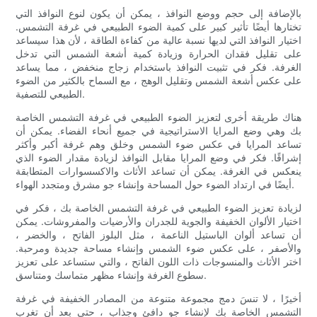
بالإضافة إلى حجم ووضع النوافذ ، يمكن أن يكون لنوع النوافذ التي
تختارها أيضًا تأثير كبير على كمية الضوء الطبيعي في غرفة التشمس.
اختيار النوافذ التي لديها نسبة عالية من كفاءة الطاقة ، لأن هذا سيساعد
على تقليل فقدان الحرارة وزيادة كمية أشعة الشمس التي تدخل
الغرفة. فكر في تثبيت النوافذ باستخدام زجاج منخفض ، مما يساعد
على عكس أشعة الشمس وتقليل الوهج ، مع السماح بالكثير من الضوء
الطبيعي للتصفية.
هناك طريقة أخرى لتعزيز الضوء الطبيعي في غرفة التشمس الخاصة
بك وهي وضع المرايا الاستراتيجية في جميع أنحاء الفضاء. يمكن أن
تساعد المرايا في عكس ضوء الشمس وخلق وهم غرفة أكبر وأكثر
إشراقًا. فكر في وضع المرايا مقابل النوافذ لزيادة مقدار الضوء الذي
ينعكس في الغرفة. يمكن أن تساعد الأثاث والاكسسوارات المتطابقة
أيضًا في ارتداد الضوء حول المساحة وإنشاء جو مشرق ومتجدد الهواء.
لزيادة تعزيز الضوء الطبيعي في غرفة التشمس الخاصة بك ، فكر في
اختيار الألوان الخفيفة والجوية للجدران والأرضيات والمفروشات. يمكن
أن تساعد ألوان الباستيل الناعمة ، مثل البلوز الفاتح ، والخضر ،
والأصفر ، على عكس ضوء الشمس وإنشاء مساحة جديدة ومرحبة.
اختر الأثاث والمنسوجات ذات اللون الفاتح ، والتي ستساعد على تعزيز
سطوع الغرفة وإنشاء مظهر متماسك ومتناسق.
أخيرًا ، لا تنسَ دمج مجموعة متنوعة من المصادر الخفيفة في غرفة
التشمس الخاصة بك لإنشاء جو دافئ وجذاب ، حتى بعد أن تغرب