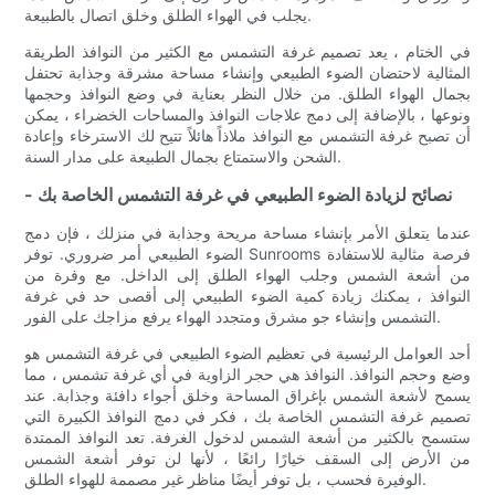
يجلب في الهواء الطلق وخلق اتصال بالطبيعة.
في الختام ، يعد تصميم غرفة التشمس مع الكثير من النوافذ الطريقة
المثالية لاحتضان الضوء الطبيعي وإنشاء مساحة مشرقة وجذابة تحتفل
بجمال الهواء الطلق. من خلال النظر بعناية في وضع النوافذ وحجمها
ونوعها ، بالإضافة إلى دمج علاجات النوافذ والمساحات الخضراء ، يمكن
أن تصبح غرفة التشمس مع النوافذ ملاذاً هائلاً تتيح لك الاسترخاء وإعادة
الشحن والاستمتاع بجمال الطبيعة على مدار السنة.
- نصائح لزيادة الضوء الطبيعي في غرفة التشمس الخاصة بك
عندما يتعلق الأمر بإنشاء مساحة مريحة وجذابة في منزلك ، فإن دمج
الضوء الطبيعي أمر ضروري. توفر Sunrooms فرصة مثالية للاستفادة
من أشعة الشمس وجلب الهواء الطلق إلى الداخل. مع وفرة من
النوافذ ، يمكنك زيادة كمية الضوء الطبيعي إلى أقصى حد في غرفة
التشمس وإنشاء جو مشرق ومتجدد الهواء يرفع مزاجك على الفور.
أحد العوامل الرئيسية في تعظيم الضوء الطبيعي في غرفة التشمس هو
وضع وحجم النوافذ. النوافذ هي حجر الزاوية في أي غرفة تشمس ، مما
يسمح لأشعة الشمس بإغراق المساحة وخلق أجواء دافئة وجذابة. عند
تصميم غرفة التشمس الخاصة بك ، فكر في دمج النوافذ الكبيرة التي
ستسمح بالكثير من أشعة الشمس لدخول الغرفة. تعد النوافذ الممتدة
من الأرض إلى السقف خيارًا رائعًا ، لأنها لن توفر أشعة الشمس
الوفيرة فحسب ، بل توفر أيضًا مناظر غير مصممة للهواء الطلق.