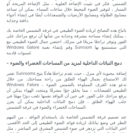
الشمس. فكر في تثبيت الإضاءة العلوية ، مثل الإضاءة المريحة أو
المسار ، لتوفير الضوء المحيط خلال ساعات المساء. يمكن أن تساعد
مصابيح الطاولة ومصابيح الأرضيات والشمعدانات أيضًا في إنشاء أجواء
دافئة وجذابة.
باتباع هذه النصائح لزيادة الضوء الطبيعي في غرفة التشمس الخاصة بك
، يمكنك إنشاء مساحة مشرقة وجذابة من شأنها أن ترفع مزاجك على
الفور وتوفر تراجعًا مريحًا في منزلك. احتضن جمال الضوء الطبيعي مع
Windows Galore وقم بإنشاء نعمة Sunroom التي ستستمتع بها
لسنوات قادمة.
- دمج النباتات الداخلية لمزيد من المساحات الخضراء والضوء
تعتبر Sunrooms إضافة محبوبة لأي منزل ، حيث تقدم تراجعًا هادئًا يتيح
لك الاستمتاع بجمال الهواء الطلق من راحة مساحتك. من خلال
Windows Falore ، تدعو هذه الغرف المملوءة بالشمس الضوء
الطبيعي للفيضانات ، مما يخلق جوًا مشرقًا ومتجدد الهواء يمكن أن
يرفع مزاجك على الفور. في حين أن النوافذ نفسها تلعب دورًا مهمًا في
جلب الهواء الطلق ، فإن دمج النباتات الداخلية يمكن أن يعزز
المساحات الخضراء والضوء في غرفة التشمس.
عند تصميم غرفة التشمس الخاصة بك باستخدام النوافذ ، من المهم
النظر في وضع نباتاتك لزيادة فوائد الضوء الطبيعي إلى الحد الأقصى.
اختر النباتات التي تزدهر في ضوء الشمس المشرق غير المباشر ، مثل