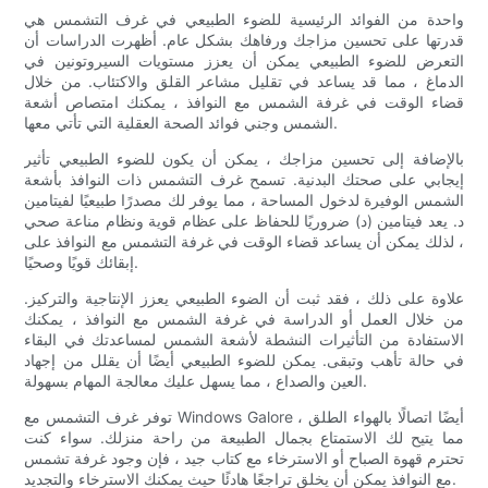
واحدة من الفوائد الرئيسية للضوء الطبيعي في غرف التشمس هي
قدرتها على تحسين مزاجك ورفاهك بشكل عام. أظهرت الدراسات أن
التعرض للضوء الطبيعي يمكن أن يعزز مستويات السيروتونين في
الدماغ ، مما قد يساعد في تقليل مشاعر القلق والاكتئاب. من خلال
قضاء الوقت في غرفة الشمس مع النوافذ ، يمكنك امتصاص أشعة
الشمس وجني فوائد الصحة العقلية التي تأتي معها.
بالإضافة إلى تحسين مزاجك ، يمكن أن يكون للضوء الطبيعي تأثير
إيجابي على صحتك البدنية. تسمح غرف التشمس ذات النوافذ بأشعة
الشمس الوفيرة لدخول المساحة ، مما يوفر لك مصدرًا طبيعيًا لفيتامين
د. يعد فيتامين (د) ضروريًا للحفاظ على عظام قوية ونظام مناعة صحي
، لذلك يمكن أن يساعد قضاء الوقت في غرفة التشمس مع النوافذ على
إبقائك قويًا وصحيًا.
علاوة على ذلك ، فقد ثبت أن الضوء الطبيعي يعزز الإنتاجية والتركيز.
من خلال العمل أو الدراسة في غرفة الشمس مع النوافذ ، يمكنك
الاستفادة من التأثيرات النشطة لأشعة الشمس لمساعدتك في البقاء
في حالة تأهب وتبقى. يمكن للضوء الطبيعي أيضًا أن يقلل من إجهاد
العين والصداع ، مما يسهل عليك معالجة المهام بسهولة.
توفر غرف التشمس مع Windows Galore أيضًا اتصالًا بالهواء الطلق ،
مما يتيح لك الاستمتاع بجمال الطبيعة من راحة منزلك. سواء كنت
تحترم قهوة الصباح أو الاسترخاء مع كتاب جيد ، فإن وجود غرفة تشمس
مع النوافذ يمكن أن يخلق تراجعًا هادئًا حيث يمكنك الاسترخاء والتجديد.