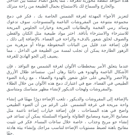
هذه النوافذ كنقطة محورية للغرفة ، مما يخلق اتصالًا سلسًا بين الداخل
والخارج والسماح لك بالاستمتاع بجمال الطبيعة من راحة منزلك.
لتعزيز الأجواء المهدئة لغرفة الشمس الخاصة بك ، فكر في دمج
مجموعة متنوعة من المفروشات الناعمة والمنسوجات. سوف تدعوك
وسائد رمي الفخمة والبطانيات المريحة وخيارات الجلوس المريحة
للاسترخاء والاسترخاء بأناقة. اختر مواد طبيعية مثل الكتان والقطن
والصوف لخلق شعور بالدفء والراحة في الفضاء. بالإضافة إلى ذلك ،
فإن إضافة عدد قليل من النباتات المحفوظة بوعاء أو مزهرية من
الزهور الطازجة يمكن أن تجلب لمسة من الطبيعة في الداخل ، مما
يضيف إلى الجو الهادئ للغرفة.
عندما يتعلق الأمر بمخططات الألوان لغرفة الشمس مع النوافذ ، فإن
الأشكال الناعمة والهدوء هي دائمًا رهان آمن. ستساعد ظلال الأزرق
والأخضر والأبيض على خلق شعور بالهدوء والصفاء ، مع زيادة الضوء
الطبيعي في الفضاء. ضع في اعتبارك دمج هذه الألوان من خلال الطلاء
والمفروشات ولهجات الديكور لإنشاء مظهر متماسك ومتناسق.
بالإضافة إلى المفروشات والديكور ، تلعب الإضاءة دورًا مهمًا في إنشاء
واحة مريحة في غرفة التشمس. على الرغم من أن الضوء الطبيعي
واضح في هذه المساحات ، فإن إضافة خيارات إضاءة ناعمة مثل
مصابيح الأرضية ومصابيح الطاولة وأضواء السلسلة يمكن أن تساعد في
إنشاء جو مريح وجذاب ، خاصة خلال ساعات المساء. فكر في تثبيت
مفاتيح باهتة لضبط مستويات الإضاءة لتناسب مزاجك وإنشاء بيئة هادئة
حقًا.