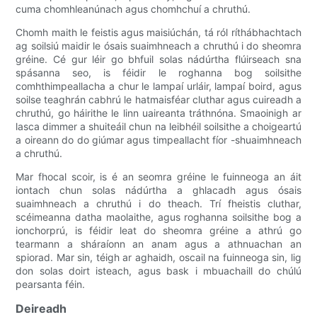
cuma chomhleanúnach agus chomhchuí a chruthú.
Chomh maith le feistis agus maisiúchán, tá ról ríthábhachtach
ag soilsiú maidir le ósais suaimhneach a chruthú i do sheomra
gréine. Cé gur léir go bhfuil solas nádúrtha flúirseach sna
spásanna seo, is féidir le roghanna bog soilsithe
comhthimpeallacha a chur le lampaí urláir, lampaí boird, agus
soilse teaghrán cabhrú le hatmaisféar cluthar agus cuireadh a
chruthú, go háirithe le linn uaireanta tráthnóna. Smaoinigh ar
lasca dimmer a shuiteáil chun na leibhéil soilsithe a choigeartú
a oireann do do giúmar agus timpeallacht fíor -shuaimhneach
a chruthú.
Mar fhocal scoir, is é an seomra gréine le fuinneoga an áit
iontach chun solas nádúrtha a ghlacadh agus ósais
suaimhneach a chruthú i do theach. Trí fheistis cluthar,
scéimeanna datha maolaithe, agus roghanna soilsithe bog a
ionchorprú, is féidir leat do sheomra gréine a athrú go
tearmann a sháraíonn an anam agus a athnuachan an
spiorad. Mar sin, téigh ar aghaidh, oscail na fuinneoga sin, lig
don solas doirt isteach, agus bask i mbuachaill do chúlú
pearsanta féin.
Deireadh