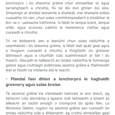
ionchorprú i do sheomra gréine chun atmaisféar te agus
tarraingteach a chruthú, fiú tar éis don ghrian dul síos.
Smaoinigh ar shoilsiú lasnairde a shuiteáil, mar shampla soilsiú
cuasaithe nó rian, chun solas comhthimpeallach a sholáthar le
linn na n -uaireanta tráthnóna. Is féidir le lampaí boird, lampaí
urláir, agus sconces cabhrú le hambiance cluthar agus
cuireadh a chruthú.
Trí na leideanna seo a leanúint chun solas nádúrtha a
uasmhéadú i do sheomra gréine, is féidir leat spás geal agus
a thugann cuireadh a chruthú a thógfaidh do ghiúmar
láithreach agus a chuirfidh cúlú suaimhneach ar fáil i do
theach. Glacadh le háilleacht an tsolais nádúrtha le fuinneoga
galore agus cruthaigh aoibhneas seomra gréine a thaitneoidh
leat ar feadh na mblianta atá le teacht.
- Plandaí faoi dhíon a ionchorprú le haghaidh
greenery agus solas breise
Tá seomraí gréine ina mbreiseán beloved ar aon teach, ag
tairiscint cúlú síochánta a ligeann duit taitneamh a bhaint as
áilleacht an taobh amuigh ó chompord do spáis féin. Le
Windows Galore, tugann na seomraí gréine seo cuireadh do
sholas nádúrtha tuile a dhéanamh, ag cruthú atmaisféar geal