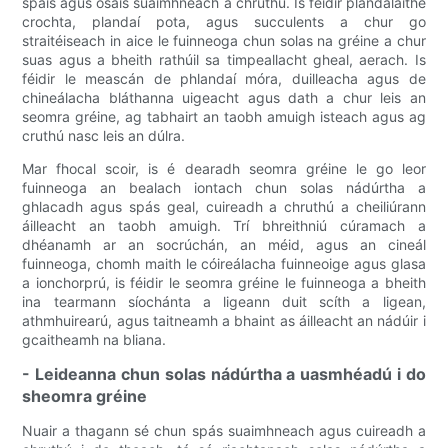
spáis agus ósais suaimhneach a chruthú. Is féidir plandálaithe
crochta, plandaí pota, agus succulents a chur go
straitéiseach in aice le fuinneoga chun solas na gréine a chur
suas agus a bheith rathúil sa timpeallacht gheal, aerach. Is
féidir le meascán de phlandaí móra, duilleacha agus de
chineálacha bláthanna uigeacht agus dath a chur leis an
seomra gréine, ag tabhairt an taobh amuigh isteach agus ag
cruthú nasc leis an dúlra.
Mar fhocal scoir, is é dearadh seomra gréine le go leor
fuinneoga an bealach iontach chun solas nádúrtha a
ghlacadh agus spás geal, cuireadh a chruthú a cheiliúrann
áilleacht an taobh amuigh. Trí bhreithniú cúramach a
dhéanamh ar an socrúchán, an méid, agus an cineál
fuinneoga, chomh maith le cóireálacha fuinneoige agus glasa
a ionchorprú, is féidir le seomra gréine le fuinneoga a bheith
ina tearmann síochánta a ligeann duit scíth a ligean,
athmhuirearú, agus taitneamh a bhaint as áilleacht an nádúir i
gcaitheamh na bliana.
- Leideanna chun solas nádúrtha a uasmhéadú i do
sheomra gréine
Nuair a thagann sé chun spás suaimhneach agus cuireadh a