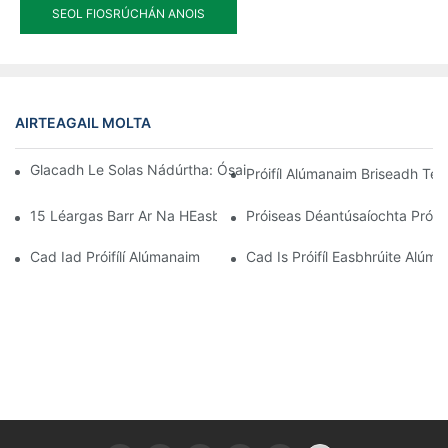
SEOL FIOSRÚCHÁN ANOIS
AIRTEAGAIL MOLTA
Glacadh Le Solas Nádúrtha: Ósais Seomra Gréine Le Fuinneoga
Próifíl Alúmanaim Briseadh Te
15 Léargas Barr Ar Na HEasbhrúiteáin Alúmanaim Is Fearr Do S
Próiseas Déantúsaíochta Próifí
Cad Iad Próifílí Alúmanaim
Cad Is Próifíl Easbhrúite Alúm