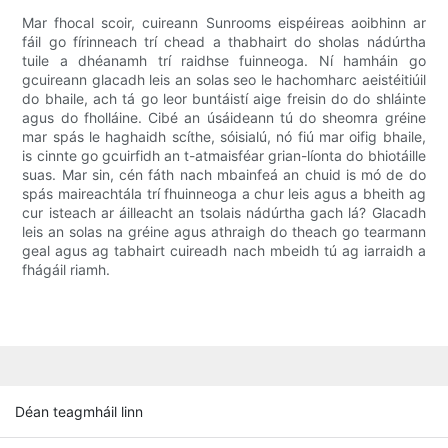
Mar fhocal scoir, cuireann Sunrooms eispéireas aoibhinn ar
fáil go fírinneach trí chead a thabhairt do sholas nádúrtha
tuile a dhéanamh trí raidhse fuinneoga. Ní hamháin go
gcuireann glacadh leis an solas seo le hachomharc aeistéitiúil
do bhaile, ach tá go leor buntáistí aige freisin do do shláinte
agus do fholláine. Cibé an úsáideann tú do sheomra gréine
mar spás le haghaidh scíthe, sóisialú, nó fiú mar oifig bhaile,
is cinnte go gcuirfidh an t-atmaisféar grian-líonta do bhiotáille
suas. Mar sin, cén fáth nach mbainfeá an chuid is mó de do
spás maireachtála trí fhuinneoga a chur leis agus a bheith ag
cur isteach ar áilleacht an tsolais nádúrtha gach lá? Glacadh
leis an solas na gréine agus athraigh do theach go tearmann
geal agus ag tabhairt cuireadh nach mbeidh tú ag iarraidh a
fhágáil riamh.
Déan teagmháil linn