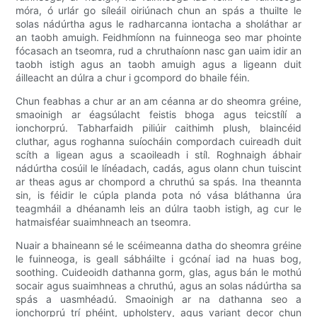
móra, ó urlár go síleáil oiriúnach chun an spás a thuilte le
solas nádúrtha agus le radharcanna iontacha a sholáthar ar
an taobh amuigh. Feidhmíonn na fuinneoga seo mar phointe
fócasach an tseomra, rud a chruthaíonn nasc gan uaim idir an
taobh istigh agus an taobh amuigh agus a ligeann duit
áilleacht an dúlra a chur i gcompord do bhaile féin.
Chun feabhas a chur ar an am céanna ar do sheomra gréine,
smaoinigh ar éagsúlacht feistis bhoga agus teicstílí a
ionchorprú. Tabharfaidh piliúir caithimh plush, blaincéid
cluthar, agus roghanna suíocháin compordach cuireadh duit
scíth a ligean agus a scaoileadh i stíl. Roghnaigh ábhair
nádúrtha cosúil le línéadach, cadás, agus olann chun tuiscint
ar theas agus ar chompord a chruthú sa spás. Ina theannta
sin, is féidir le cúpla planda pota nó vása bláthanna úra
teagmháil a dhéanamh leis an dúlra taobh istigh, ag cur le
hatmaisféar suaimhneach an tseomra.
Nuair a bhaineann sé le scéimeanna datha do sheomra gréine
le fuinneoga, is geall sábháilte i gcónaí iad na huas bog,
soothing. Cuideoidh dathanna gorm, glas, agus bán le mothú
socair agus suaimhneas a chruthú, agus an solas nádúrtha sa
spás a uasmhéadú. Smaoinigh ar na dathanna seo a
ionchorprú trí phéint, upholstery, agus variant decor chun