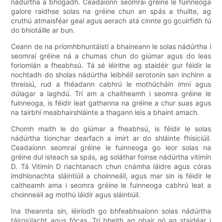
nádúrtha a bhogadh. Ceadaíonn seomraí gréine le fuinneoga
galore raidhse solas na gréine chun an spás a thuilte, ag
cruthú atmaisféar geal agus aerach atá cinnte go gcuirfidh tú
do bhiotáille ar bun.
Ceann de na príomhbhuntáistí a bhaineann le solas nádúrtha i
seomraí gréine ná a chumas chun do giúmar agus do leas
foriomlán a fheabhsú. Tá sé léirithe ag staidéir gur féidir le
nochtadh do sholas nádúrtha leibhéil serotonin san inchinn a
threisiú, rud a fhéadann cabhrú le mothúcháin imní agus
dúlagar a laghdú. Trí am a chaitheamh i seomra gréine le
fuinneoga, is féidir leat gathanna na gréine a chur suas agus
na tairbhí meabhairshláinte a thagann leis a bhaint amach.
Chomh maith le do giúmar a fheabhsú, is féidir le solas
nádúrtha tionchar dearfach a imirt ar do shláinte fhisiciúil.
Ceadaíonn seomraí gréine le fuinneoga go leor solas na
gréine dul isteach sa spás, ag soláthar foinse nádúrtha vitimín
D. Tá Vitimín D riachtanach chun cnámha láidre agus córas
imdhíonachta sláintiúil a choinneáil, agus mar sin is féidir le
caitheamh ama i seomra gréine le fuinneoga cabhrú leat a
choinneáil ag mothú láidir agus sláintiúil.
Ina theannta sin, léiríodh go bhfeabhsaíonn solas nádúrtha
táirgiúlacht agus fócas. Trí bheith ag obair nó ag staidéar i