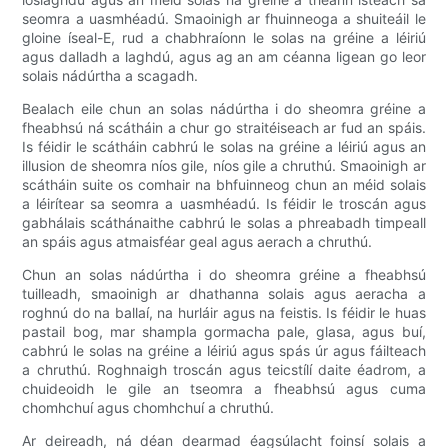
seomra a uasmhéadú. Smaoinigh ar fhuinneoga a shuiteáil le
gloine íseal-E, rud a chabhraíonn le solas na gréine a léiriú
agus dalladh a laghdú, agus ag an am céanna ligean go leor
solais nádúrtha a scagadh.
Bealach eile chun an solas nádúrtha i do sheomra gréine a
fheabhsú ná scátháin a chur go straitéiseach ar fud an spáis.
Is féidir le scátháin cabhrú le solas na gréine a léiriú agus an
illusion de sheomra níos gile, níos gile a chruthú. Smaoinigh ar
scátháin suite os comhair na bhfuinneog chun an méid solais
a léirítear sa seomra a uasmhéadú. Is féidir le troscán agus
gabhálais scáthánaithe cabhrú le solas a phreabadh timpeall
an spáis agus atmaisféar geal agus aerach a chruthú.
Chun an solas nádúrtha i do sheomra gréine a fheabhsú
tuilleadh, smaoinigh ar dhathanna solais agus aeracha a
roghnú do na ballaí, na hurláir agus na feistis. Is féidir le huas
pastail bog, mar shampla gormacha pale, glasa, agus buí,
cabhrú le solas na gréine a léiriú agus spás úr agus fáilteach
a chruthú. Roghnaigh troscán agus teicstílí daite éadrom, a
chuideoidh le gile an tseomra a fheabhsú agus cuma
chomhchuí agus chomhchuí a chruthú.
Ar deireadh, ná déan dearmad éagsúlacht foinsí solais a