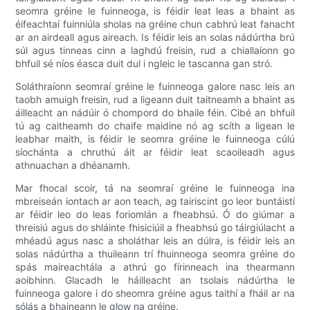
seomra gréine le fuinneoga, is féidir leat leas a bhaint as
éifeachtaí fuinniúla sholas na gréine chun cabhrú leat fanacht
ar an airdeall agus aireach. Is féidir leis an solas nádúrtha brú
súl agus tinneas cinn a laghdú freisin, rud a chiallaíonn go
bhfuil sé níos éasca duit dul i ngleic le tascanna gan stró.
Soláthraíonn seomraí gréine le fuinneoga galore nasc leis an
taobh amuigh freisin, rud a ligeann duit taitneamh a bhaint as
áilleacht an nádúir ó chompord do bhaile féin. Cibé an bhfuil
tú ag caitheamh do chaife maidine nó ag scíth a ligean le
leabhar maith, is féidir le seomra gréine le fuinneoga cúlú
síochánta a chruthú áit ar féidir leat scaoileadh agus
athnuachan a dhéanamh.
Mar fhocal scoir, tá na seomraí gréine le fuinneoga ina
mbreiseán iontach ar aon teach, ag tairiscint go leor buntáistí
ar féidir leo do leas foriomlán a fheabhsú. Ó do giúmar a
threisiú agus do shláinte fhisiciúil a fheabhsú go táirgiúlacht a
mhéadú agus nasc a sholáthar leis an dúlra, is féidir leis an
solas nádúrtha a thuileann trí fhuinneoga seomra gréine do
spás maireachtála a athrú go fírinneach ina thearmann
aoibhinn. Glacadh le háilleacht an tsolais nádúrtha le
fuinneoga galore i do sheomra gréine agus taithí a fháil ar na
sólás a bhaineann le glow na gréine.