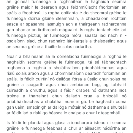
an gcineál fuinneoga a roghnaítear le haghaidh seomra
gréine maidir le dearadh agus feidhmiúlacht fhoriomlán an
spáis a fheabhsú. Is rogha coitianta é do sheomraí gréine le
fuinneoga doirse gloine sleamhnáin, a cheadaíonn rochtain
éasca ar spásanna lasmuigh ach a thairgeann radharcanna
gan bhac ar an tírdhreach máguaird. Is rogha iontach eile iad
fuinneoga pictiúr, ar fuinneoga móra, seasta iad nach n -
osclaíonn siad, chun radhairc lánléargais a thaispeáint agus
an seomra gréine a thuilte le solas nádúrtha.
Nuair a bhaineann sé le cóireálacha fuinneoige a roghnú le
haghaidh seomra gréine le fuinneoga, tá sé tábhachtach
roghanna a roghnú a sholáthraíonn príobháideachas agus
rialú solais araon agus a chomhlánaíonn dearadh foriomlán an
spáis. Is féidir cuirtíní nó dallóga fórsa a úsáid chun solas na
gréine a scagadh agus chun ambiance bog, ag tabhairt
cuireadh a chruthú, agus is féidir drapes nó dathanna níos
troime a tharraingt chun dalladh crua a bhlocáil nó
príobháideachas a sholáthar nuair is gá. Le haghaidh cuma
gan uaim, smaoinigh ar dallóga mótair nó dathanna a shuiteáil
ar féidir iad a rialú go héasca le cnaipe a chur i dteagmháil.
Is féidir le plandaí agus glasa a ionchorprú isteach i seomra
gréine le fuinneoga feabhas a chur ar áilleacht nádúrtha an