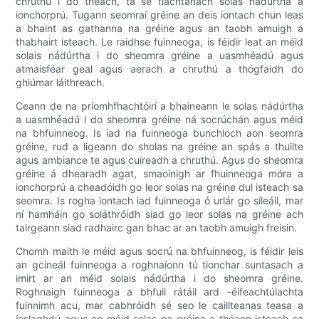
chruthú i do theach, tá sé riachtanach solas nádúrtha a
ionchorprú. Tugann seomraí gréine an deis iontach chun leas
a bhaint as gathanna na gréine agus an taobh amuigh a
thabhairt isteach. Le raidhse fuinneoga, is féidir leat an méid
solais nádúrtha i do sheomra gréine a uasmhéadú agus
atmaisféar geal agus aerach a chruthú a thógfaidh do
ghiúmar láithreach.
Ceann de na príomhfhachtóirí a bhaineann le solas nádúrtha
a uasmhéadú i do sheomra gréine ná socrúchán agus méid
na bhfuinneog. Is iad na fuinneoga bunchloch aon seomra
gréine, rud a ligeann do sholas na gréine an spás a thuilte
agus ambiance te agus cuireadh a chruthú. Agus do sheomra
gréine á dhearadh agat, smaoinigh ar fhuinneoga móra a
ionchorprú a cheadóidh go leor solas na gréine dul isteach sa
seomra. Is rogha iontach iad fuinneoga ó urlár go síleáil, mar
ní hamháin go soláthróidh siad go leor solas na gréine ach
tairgeann siad radhairc gan bhac ar an taobh amuigh freisin.
Chomh maith le méid agus socrú na bhfuinneog, is féidir leis
an gcineál fuinneoga a roghnaíonn tú tionchar suntasach a
imirt ar an méid solais nádúrtha i do sheomra gréine.
Roghnaigh fuinneoga a bhfuil rátáil ard -éifeachtúlachta
fuinnimh acu, mar cabhróidh sé seo le caillteanas teasa a
íoslaghdú agus an méid solas na gréine a théann isteach sa