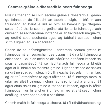
- Seomra gréine a dhearadh le neart fuinneoga
Nuair a thagann sé chun seomra gréine a dhearadh a ligeann
go fírinneach do áilleacht an taobh amuigh, ní bhíonn aon
fhuinneog ag baint le rud ar bith. Ní hamháin go dtagann
solas nádúrtha le seomra gréine atá líonta le fuinneoga ach
cuireann sé radharcanna iontacha ar an tírdhreach máguaird,
ag cruthú spás síochánta agus ag tabhairt cuireadh chun
scíth a ligean agus a scaoileadh.
Ceann de na príomhghnéithe i ndearadh seomra gréine le
fuinneoga ná an socrúchán ceart agus méid na bhfuinneog a
chinneadh. Chun an méid solais nádúrtha a théann isteach sa
spás a uasmhéadú, tá sé riachtanach fuinneoga a bheith
agat ar il -bhallaí an tseomra gréine. Ligeann sé seo do sholas
na gréine scagadh isteach ó uillinneacha éagsúla i rith an lae,
ag cruthú atmaisféar te agus fáilteach. Tá fuinneoga móra, ó
urlár go síleáil oiriúnach chun radhairc iontacha a ghabháil
agus chun solas na gréine a thabhairt isteach, agus is féidir
fuinneoga níos lú a chur i bhfeidhm go straitéiseach chun
aeráil agus sreabhadh aeir a sholáthar.
Chomh maith le fuinneoga a shocrú, tá ról ríthábhachtach ag