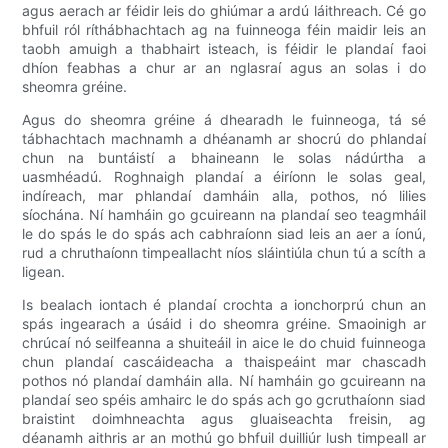
agus aerach ar féidir leis do ghiúmar a ardú láithreach. Cé go
bhfuil ról ríthábhachtach ag na fuinneoga féin maidir leis an
taobh amuigh a thabhairt isteach, is féidir le plandaí faoi
dhíon feabhas a chur ar an nglasraí agus an solas i do
sheomra gréine.
Agus do sheomra gréine á dhearadh le fuinneoga, tá sé
tábhachtach machnamh a dhéanamh ar shocrú do phlandaí
chun na buntáistí a bhaineann le solas nádúrtha a
uasmhéadú. Roghnaigh plandaí a éiríonn le solas geal,
indíreach, mar phlandaí damháin alla, pothos, nó lilies
síochána. Ní hamháin go gcuireann na plandaí seo teagmháil
le do spás le do spás ach cabhraíonn siad leis an aer a íonú,
rud a chruthaíonn timpeallacht níos sláintiúla chun tú a scíth a
ligean.
Is bealach iontach é plandaí crochta a ionchorprú chun an
spás ingearach a úsáid i do sheomra gréine. Smaoinigh ar
chrúcaí nó seilfeanna a shuiteáil in aice le do chuid fuinneoga
chun plandaí cascáideacha a thaispeáint mar chascadh
pothos nó plandaí damháin alla. Ní hamháin go gcuireann na
plandaí seo spéis amhairc le do spás ach go gcruthaíonn siad
braistint doimhneachta agus gluaiseachta freisin, ag
déanamh aithris ar an mothú go bhfuil duilliúr lush timpeall ar