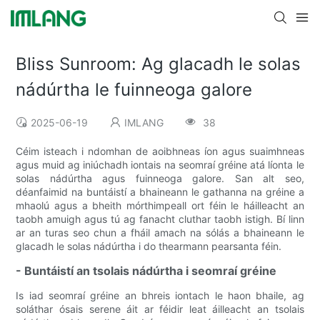
Bliss Sunroom: Ag glacadh le solas
nádúrtha le fuinneoga galore
2025-06-19
IMLANG
38
Céim isteach i ndomhan de aoibhneas íon agus suaimhneas
agus muid ag iniúchadh iontais na seomraí gréine atá líonta le
solas nádúrtha agus fuinneoga galore. San alt seo,
déanfaimid na buntáistí a bhaineann le gathanna na gréine a
mhaolú agus a bheith mórthimpeall ort féin le háilleacht an
taobh amuigh agus tú ag fanacht cluthar taobh istigh. Bí linn
ar an turas seo chun a fháil amach na sólás a bhaineann le
glacadh le solas nádúrtha i do thearmann pearsanta féin.
- Buntáistí an tsolais nádúrtha i seomraí gréine
Is iad seomraí gréine an bhreis iontach le haon bhaile, ag
soláthar ósais serene áit ar féidir leat áilleacht an tsolais