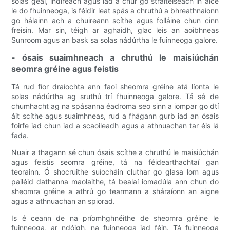
solas geal, indíreach agus iad a chur go straitéiseach in aice
le do fhuinneoga, is féidir leat spás a chruthú a bhreathnaíonn
go hálainn ach a chuireann scíthe agus folláine chun cinn
freisin. Mar sin, téigh ar aghaidh, glac leis an aoibhneas
Sunroom agus an bask sa solas nádúrtha le fuinneoga galore.
- ósais suaimhneach a chruthú le maisiúchán
seomra gréine agus feistis
Tá rud fíor draíochta ann faoi sheomra gréine atá líonta le
solas nádúrtha ag sruthú trí fhuinneoga galore. Tá sé de
chumhacht ag na spásanna éadroma seo sinn a iompar go dtí
áit scíthe agus suaimhneas, rud a fhágann gurb iad an ósais
foirfe iad chun iad a scaoileadh agus a athnuachan tar éis lá
fada.
Nuair a thagann sé chun ósais scíthe a chruthú le maisiúchán
agus feistis seomra gréine, tá na féidearthachtaí gan
teorainn. Ó shocruithe suíocháin cluthar go glasa lom agus
pailéid dathanna maolaithe, tá bealaí iomadúla ann chun do
sheomra gréine a athrú go tearmann a sháraíonn an aigne
agus a athnuachan an spiorad.
Is é ceann de na príomhghnéithe de sheomra gréine le
fuinneoga, ar ndóigh, na fuinneoga iad féin. Tá fuinneoga