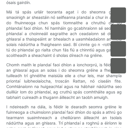
ósais gairdín.
Má tá spás urláir teoranta agat i do sheomra gréine,
smaoinigh ar sheastáin nó seilfeanna plandaí a chur in aice le
do fhuinneoga chun spás tiomnaithe a chruthú do do
phlandaí faoi dhíon. Ní hamháin go gcabhraíonn sé seo le do
phlandaí a choinneáil eagraithe ach ceadaíonn sé duit do
ghlasraí a thaispeáint ar bhealach a uasmhéadaíonn an méid
solais nádúrtha a fhaigheann siad. Bí cinnte go n -rothlaíonn
tú do phlandaí go rialta chun fás fiú a chinntiú agus gan aon
scoitheadh ​​a sheachaint ó sholas díreach na gréine.
Chomh maith le plandaí faoi dhíon a ionchorprú, is féidir leat
an ghlasraí agus an solas i do sheomra gréine a fheabhsú
tuilleadh trí ghnéithe maisiúla eile a chur leis, mar shampla
priontaí luibheolaíocha, troscán Rattan, nó ciseáin fite.
Comhlánaíonn na huigeachtaí agus na hábhair nádúrtha seo
duilliúr lom do phlandaí, ag cruthú spás comhtháite agus ag
tabhairt cuireadh a thugann áilleacht an taobh amuigh.
I ndeireadh na dála, is féidir le dearadh seomra gréine le
fuinneoga a chuimsíonn plandaí faoi dhíon do spás a athrú go
tearmann suaimhneach a cheiliúrann áilleacht an tsolais
nádúrtha agus an ghlasra. Trí phlandaí a roghnú a éiríonn le