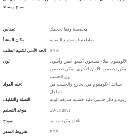
صباح ومساء.
مخصصة وفقا لحجمك
مقاس:
مقاطعة قوانغدونغ الصينية
مكان المنشأ:
30㎡
الحد الأدنى لكمية الطلب:
الألومنيوم: طلاء مسحوق أكسو: أبيض وأسود،
لون:
يمكن تخصيص الألوان الأخرى. يمكن تخصيص
لون الخشب
سبائك الألومنيوم من الخارج والخشب من
علم المواد:
الداخل
رغوة وإطار خشبي/علبة خشبية صديقة للبيئة
التعبئة والتغليف:
20-50days
موعد التسليم:
نافذة مكرنك باليد
نموذج:
FOB
شروط السعر: