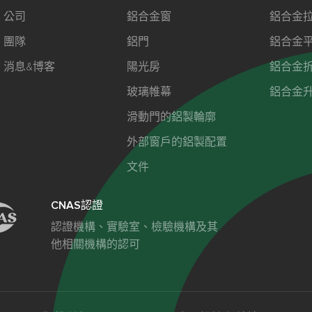
公司
鋁合金窗
鋁合金
團隊
鋁門
鋁合金
消息&博客
陽光房
鋁合金
玻璃帷幕
鋁合金
滑動門的鋁製輪廓
外部窗戶的鋁製配置
文件
CNAS認證
認證機構、實驗室、檢驗機構及其
他相關機構的認可