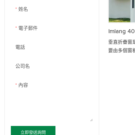
姓名
電子郵件
Imlan
垂直折疊窗
電話
要由多個窗
金配件連接
公司名
可以像手風
著垂直方向
內容
立即發送詢問