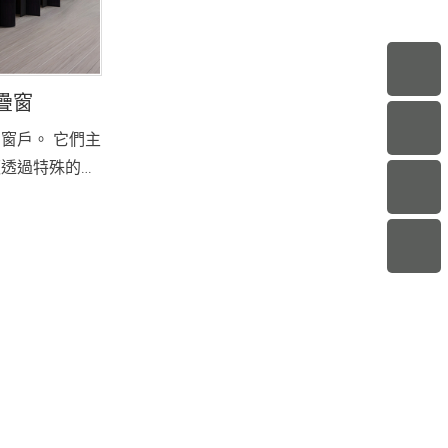
疊窗
窗戶。 它們主
板透過特殊的五
在打開或關閉時
，折疊動作是沿