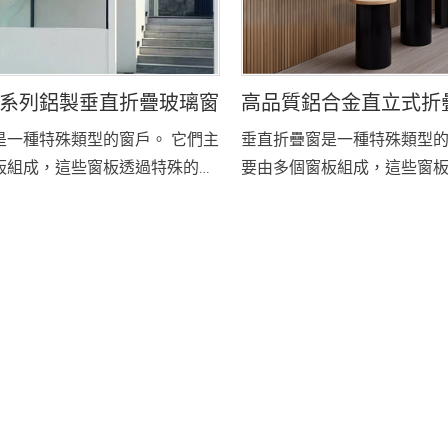
g 40系列鋁製垂直折疊玻璃窗
高品質鋁合金直立式折
是一種特殊類型的窗戶。 它們主
垂直折疊窗是一種特殊類型的
板組成，這些窗板透過特殊的五
要由多個窗板組成，這些窗
起來。 這些窗板在打開或關閉時
金配件連接起來。 這些窗板
琴一樣折疊起來，折疊動作是沿
可以像手風琴一樣折疊起來
進行的
著垂直方向進行的