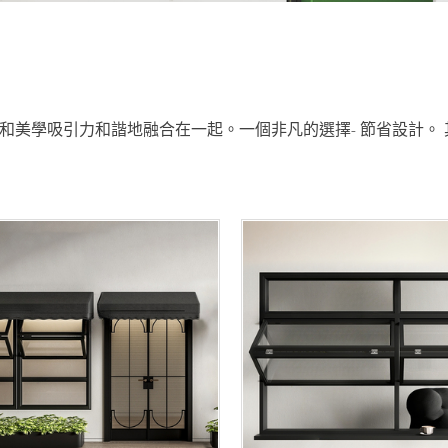
和美學吸引力和諧地融合在一起。一個非凡的選擇- 節省設計。