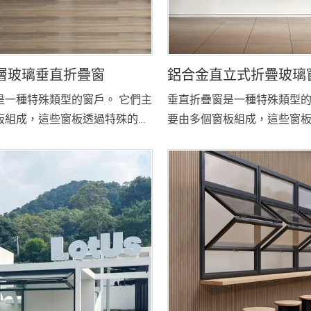
層玻璃垂直折疊窗
鋁合金直立式折疊玻璃
是一種特殊類型的窗戶。 它們主
垂直折疊窗是一種特殊類型的
板組成，這些窗板透過特殊的五
要由多個窗板組成，這些窗
起來。 這些窗板在打開或關閉時
金配件連接起來。 這些窗板
琴一樣折疊起來，折疊動作是沿
可以像手風琴一樣折疊起來
進行的
著垂直方向進行的