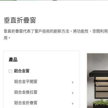
垂直折疊窗
垂直折疊窗代表了窗戶技術的創新方法，將功能性、空間利用
用。
產品
-
鋁合金窗
鋁合金平開窗
鋁合金推拉窗
鋁合金折疊窗