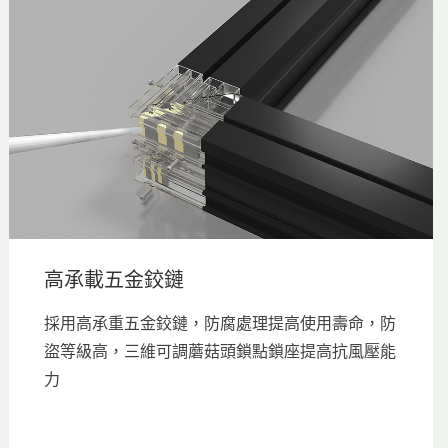
高承載五金鉸鏈
採用高承重五金鉸鏈，防腐處理提高使用壽命，防
盜等級高，三維可調蘑菇頭鎖點鎖座提高抗風壓能
力