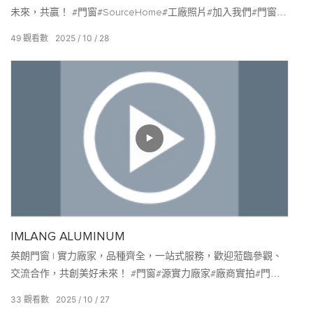
未來，共贏！ #門窗#SourceHome#工廠照片#加入我們#門窗工
廠#出口#鋁#IMLANG
49
觀看數
2025
10
28
IMLANG ALUMINUM
英朗門窗 | 實力廠家，品種齊全，一站式服務，歡迎蒞臨參觀、
交流合作，共創美好未來！ #門窗#源實力廠家#廠商實拍#門窗
廠商#合作共贏#IMLANG
33
觀看數
2025
10
27