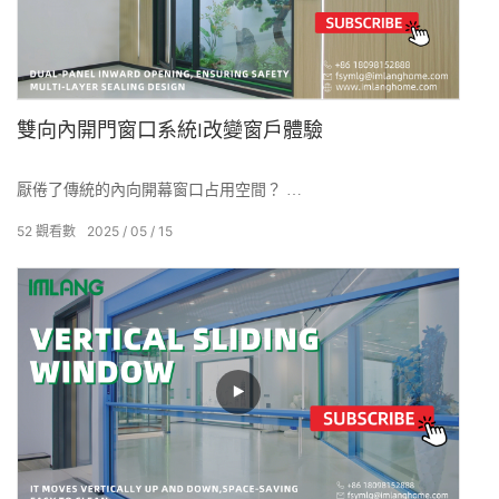
雙向內開門窗口系統|改變窗戶體驗
厭倦了傳統的內向開幕窗口占用空間？
52
觀看數
2025
05
15
伊姆蘭（Imlang）的新雙重開放系統窗口提供了新的解決方案！
重新定義了向內開門的窗戶的標準！
創新的雙開關設計允許完全通風和內向傾斜，完美地解決了空間
的關注。
從手動操作到智能電氣控制，請諮詢Imlang以獲取更多自定義選
項！