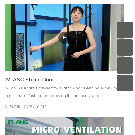
IMLANG Sliding Door
IMLANG Fendi's ultra-narrow sliding doorsLeading a new trend
in minimalist fashion, embodying Italian luxury and
sophisticationGive your home a whole new dimension of
31
觀看數
2025
10
18
charm!#Doors&Windows #LightLuxuryMinimalism
#UltraNarrowSideDoors #SystemDoors&Windows
#SourceDoors&WindowManufacturer#IMLANG