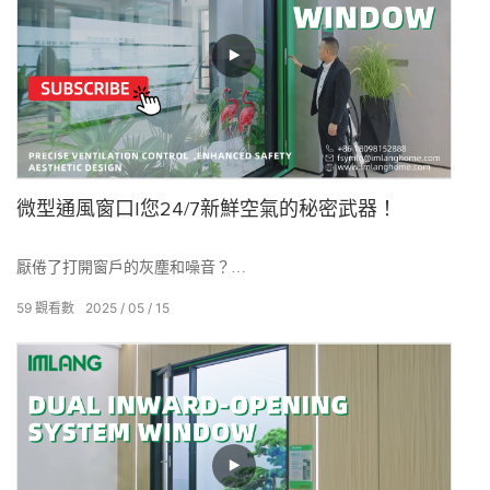
微型通風窗口|您24/7新鮮空氣的秘密武器！
厭倦了打開窗戶的灰塵和噪音？
59
觀看數
2025
05
15
Imlang的微型通風窗口始終保持您的室內空氣新鮮！
借助精確的微型通風技術，它可以在不打開窗戶的情況下實現空
氣循環，從而提供能源效率和絕緣效應。
請與Imlang聯繫以獲取免費通風設計計劃，並提供各種自定義選
項，以滿足您的個人需求！