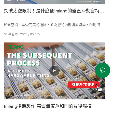
突破太空限制！是什麼使Imlang的垂直滑動窗特
別？
節省空間，享受完美的通風，並為您的內部增添時尚，耐用的感
覺！
64
觀看數
2025
05
15
尋找高效的門和窗戶解決方案？
立即聯繫Imlang！
Imlang後期製作|高質量窗戶和門的最後觸摸！