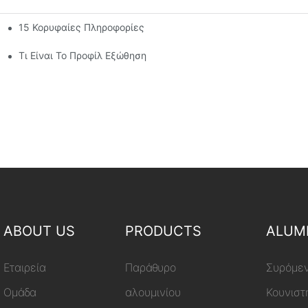
15 Κορυφαίες Πληροφορίες Σχετικά Με Τις Καλύτερες Εξωθήσ
νίου Sunroom
Τι Είναι Το Προφίλ Εξώθησης Αλουμινίου
ABOUT US
PRODUCTS
ALUM
Εταιρεία
Παράθυρο
Συρόμεν
Ομάδα
αλουμινίου
Κουνιστ