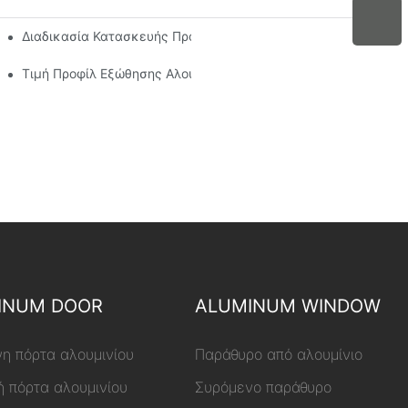
εις Αλουμινίου Για Sunroom Για Παγκόσμιους Αγοραστές
Διαδικασία Κατασκευής Προφίλ Εξώθησης Αλουμινίου
Τιμή Προφίλ Εξώθησης Αλουμινίου
INUM DOOR
ALUMINUM WINDOW
η πόρτα αλουμινίου
Παράθυρο από αλουμίνιο
ή πόρτα αλουμινίου
Συρόμενο παράθυρο