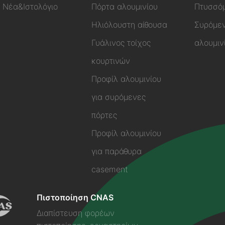
Νέα&Ιστολόγιο
Πόρτα αλουμινίου
Πτυσσόμ
Ηλιόλουστη αίθουσα
Συρόμεν
Γυάλινος τοίχος
αλουμιν
κουρτινών
Προφίλ αλουμινίου
για συρόμενες
πόρτες
Προφίλ αλουμινίου
για παράθυρα
casement
Πιστοποίηση CNAS
Διαπίστευση φορέων