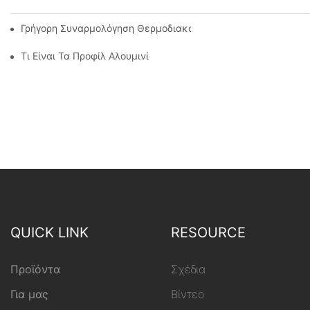
Γρήγορη Συναρμολόγηση Θερμοδιακοπτόμενου Προφίλ Αλουμι
Τι Είναι Τα Προφίλ Αλουμινίου
QUICK LINK
RESOURCE
Προϊόντα
Σχέδια
Για μας
Βίντεο