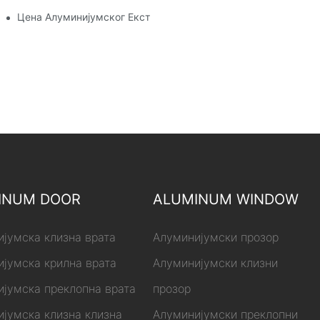
Цена Алуминијумског Екструзионог Профила
INUM DOOR
ALUMINUM WINDOW
јумска клизна врата
Алуминијумски прозор
јумска крилна врата
Алуминијумски клизни
јумска преклопна врата
прозор
јумска клизна клизна
Алуминијумски преклопни