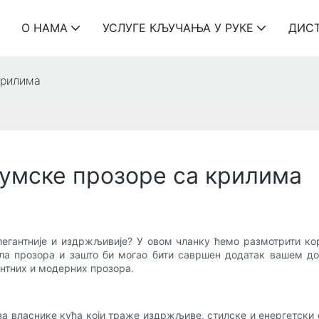
О НАМА
УСЛУГЕ КЉУЧАЊА У РУКЕ
ДИС
крилима
јумске прозоре са крилима
легантније и издржљивије? У овом чланку ћемо размотрити к
ила прозора и зашто би могао бити савршен додатак вашем до
нтних и модерних прозора.
а власнике кућа који траже издржљиве, стилске и енергетски