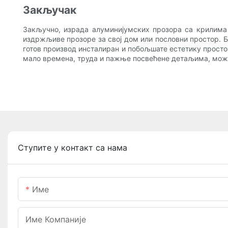
Закључак
Закључно, израда алуминијумских прозора са крилима 
издржљиве прозоре за свој дом или пословни простор. Бе
готов производ инсталиран и побољшате естетику просто
мало времена, труда и пажње посвећене детаљима, может
Ступите у контакт са нама
Име
Име Компаније