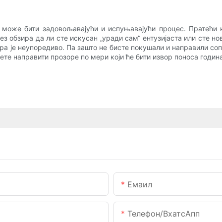
може бити задовољавајући и испуњавајући процес. Пратећи 
з обзира да ли сте искусан „уради сам“ ентузијаста или сте но
ра је неупоредиво. Па зашто не бисте покушали и направили со
е направити прозоре по мери који ће бити извор поноса година
Емаил
Телефон/ВхатсАпп