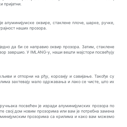
и пријатни.
е алуминијумске оквире, стаклене плоче, шарке, ручке,
рајност наших прозора.
једно да би се направио оквир прозора. Затим, стаклене
озор завршио. У IMLANG-у, наши вешти мајстори посвећују
љиви и отпорни на рђу, корозију и савијање. Такође су
лима захтевају мало одржавања и лако се чисте, што их
тручњака посвећен је изради алуминијумских прозора по
те свој дом новим прозорима или вам је потребна замена
 алуминијумским прозорима са крилима и како вам можемо