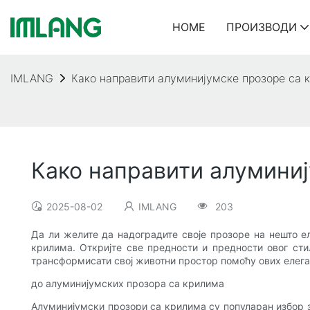
HOME
ПРОИЗВОДИ
IMLANG
Како направити алуминијумске прозоре са 
Како направити алумини
2025-08-02
IMLANG
203
Да ли желите да надоградите своје прозоре на нешто е
крилима. Откријте све предности и предности овог ст
трансформисати свој животни простор помоћу ових елега
до алуминијумских прозора са крилима
Алуминијумски прозори са крилима су популаран избор з