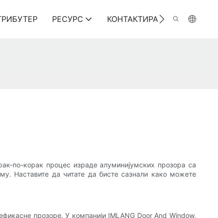
ТРИБУТЕР
РЕСУРС
КОНТАКТИРАЈТЕ НАС
орак-по-корак процес израде алуминијумских прозора са
му. Наставите да читате да бисте сазнали како можете
 ефикасне прозоре. У компанији IMLANG Door And Window,