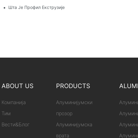
Шта Је Профил Екструзије Алуминијума
ABOUT US
PRODUCTS
ALUM
Компанија
Алуминијумски
Алумини
Тим
прозор
Алумини
Вести&Блог
Алуминијумска
Алумини
врата
Алумини