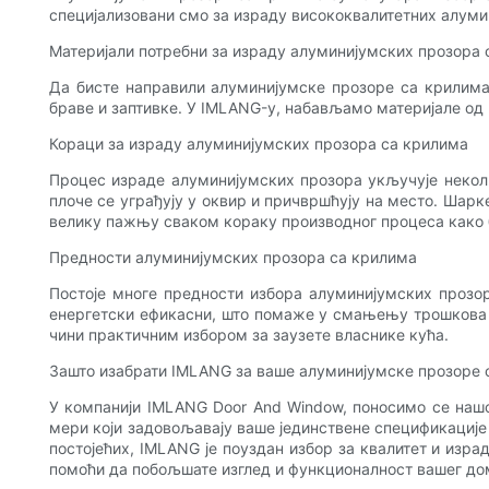
специјализовани смо за израду висококвалитетних алумин
Материјали потребни за израду алуминијумских прозора 
Да бисте направили алуминијумске прозоре са крилима,
браве и заптивке. У IMLANG-у, набављамо материјале од
Кораци за израду алуминијумских прозора са крилима
Процес израде алуминијумских прозора укључује неколик
плоче се уграђују у оквир и причвршћују на место. Шарк
велику пажњу сваком кораку производног процеса како 
Предности алуминијумских прозора са крилима
Постоје многе предности избора алуминијумских прозор
енергетски ефикасни, што помаже у смањењу трошкова г
чини практичним избором за заузете власнике кућа.
Зашто изабрати IMLANG за ваше алуминијумске прозоре 
У компанији IMLANG Door And Window, поносимо се нашо
мери који задовољавају ваше јединствене спецификације
постојећих, IMLANG је поуздан избор за квалитет и изр
помоћи да побољшате изглед и функционалност вашег до