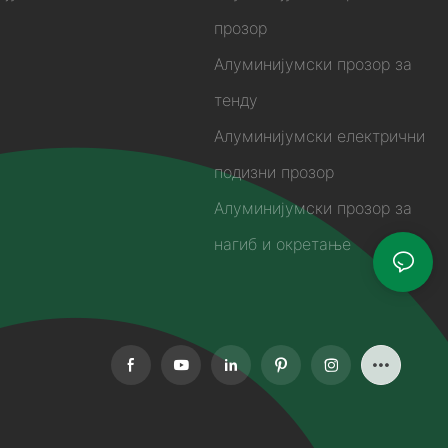
прозор
Алуминијумски прозор за
тенду
Алуминијумски електрични
подизни прозор
Алуминијумски прозор за
нагиб и окретање