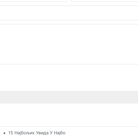
15 Најбољих Увида У Најбоље Алуминијумске Екструзије За
 Алуминијумског Профила