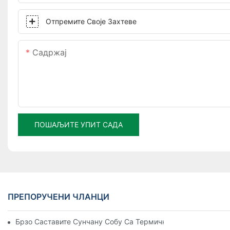
Отпремите Своје Захтеве
Садржај
ПОШАЉИТЕ УПИТ САДА
ПРЕПОРУЧЕНИ ЧЛАНЦИ
Брзо Саставите Сунчану Собу Са Термичким Прекидом Од