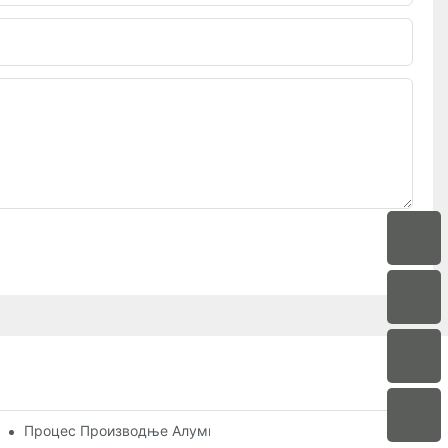
 Сунчане Собе За Глобалне Купце
Процес Производње Алуминијумског Екструзионог Профила