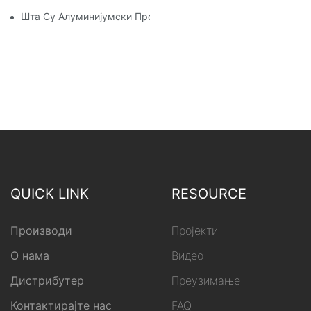
Шта Су Алуминијумски Профили
QUICK LINK
RESOURCE
Производи
Пројекти
О нама
Видео
Дистрибутер
Преузимање
Контактирајте нас
FAQ