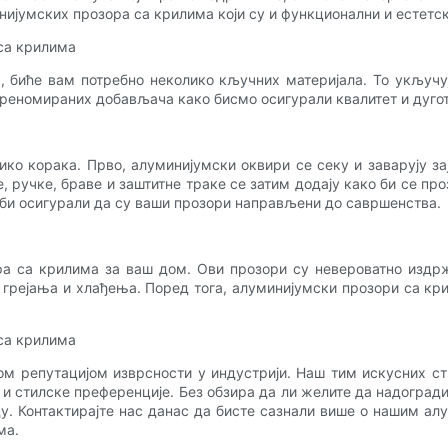
ијумских прозора са крилима који су и функционални и естетск
са крилима
 биће вам потребно неколико кључних материјала. То укључуј
 реномираних добављача како бисмо осигурали квалитет и дугот
о корака. Прво, алуминијумски оквири се секу и заварују за
е, ручке, браве и заштитне траке се затим додају како би се пр
би осигурали да су ваши прозори направљени до савршенства.
а са крилима за ваш дом. Ови прозори су невероватно издрж
рејања и хлађења. Поред тога, алуминијумски прозори са кри
са крилима
м репутацијом изврсности у индустрији. Наш тим искусних с
 и стилске преференције. Без обзира да ли желите да надогради
аду. Контактирајте нас данас да бисте сазнали више о нашим
ма.