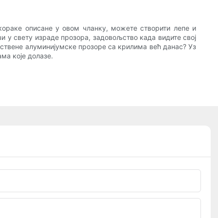
кораке описане у овом чланку, можете створити лепе и
ви у свету израде прозора, задовољство када видите свој
пствене алуминијумске прозоре са крилима већ данас? Уз
ма које долазе.