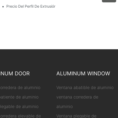
Precio Del Perfil De Extrusión De Aluminio
INUM DOOR
ALUMINUM WINDOW
corredera de aluminio
Ventana abatible de aluminio
batiente de aluminio
ventana corredera de
plegable de aluminio
aluminio
corredera elevable de
Ventana plegable de