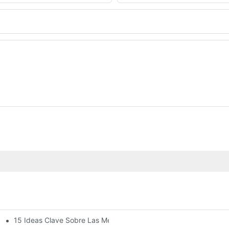
15 Ideas Clave Sobre Las Mejores Extrusiones De Aluminio Para
pido Para Terraza Acristalada