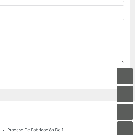
 Terrazas Acristaladas Para Compradores Internacionales
Proceso De Fabricación De Perfiles De Extrusión De Aluminio