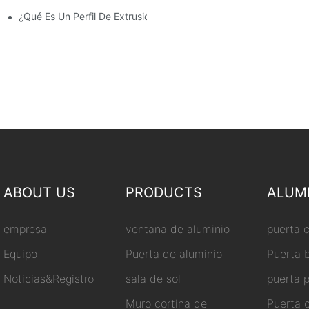
¿Qué Es Un Perfil De Extrusión De Aluminio?
ABOUT US
PRODUCTS
ALUM
empresa
ventana de aluminio
puerta 
Equipo
Puerta de aluminio
Puerta 
Noticias&Registro
sala de sol
puerta 
Muro cortina de
Puerta 