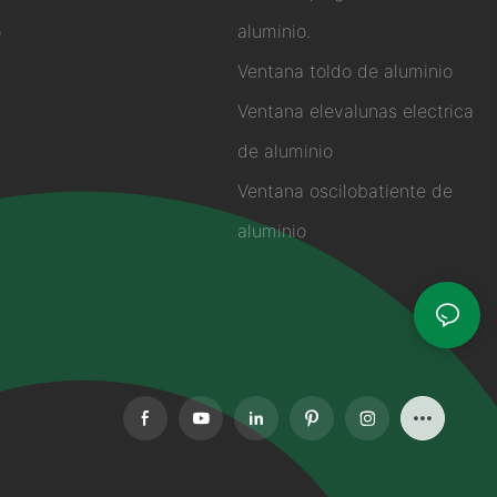
o
aluminio.
Ventana toldo de aluminio
Ventana elevalunas electrica
de aluminio
Ventana oscilobatiente de
aluminio