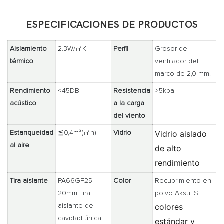
ESPECIFICACIONES DE PRODUCTOS
Aislamiento
2.3W/㎡K
Perfil
Grosor del
térmico
ventilador del
marco de 2,0 mm.
Rendimiento
<45DB
Resistencia
>5kpa
acústico
a la carga
del viento
Vidrio aislado
Estanqueidad
≦0,4m³(㎡h)
Vidrio
al aire
de alto
rendimiento
Tira aislante
PA66GF25-
Color
Recubrimiento en
20mm Tira
polvo Aksu: S
colores
aislante de
cavidad única
estándar y