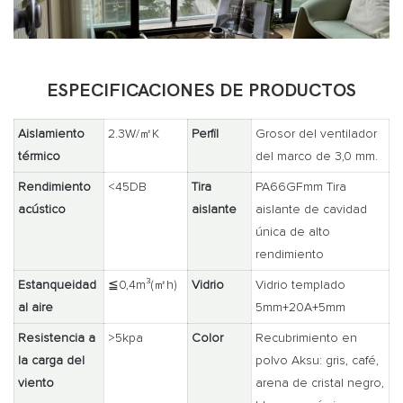
ESPECIFICACIONES DE PRODUCTOS
Aislamiento
2.3W/㎡K
Perfil
Grosor del ventilador
térmico
del marco de 3,0 mm.
Rendimiento
<45DB
Tira
PA66GFmm Tira
acústico
aislante
aislante de cavidad
única de alto
rendimiento
Estanqueidad
≦0,4m³(㎡h)
Vidrio
Vidrio templado
al aire
5mm+20A+5mm
Resistencia a
>5kpa
Color
Recubrimiento en
la carga del
polvo Aksu: gris, café,
viento
arena de cristal negro,