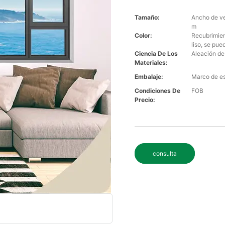
Tamaño:
Ancho de v
m
Color:
Recubrimient
liso, se pue
Ciencia De Los
Aleación de
Materiales:
Embalaje:
Marco de e
Condiciones De
FOB
Precio:
consulta