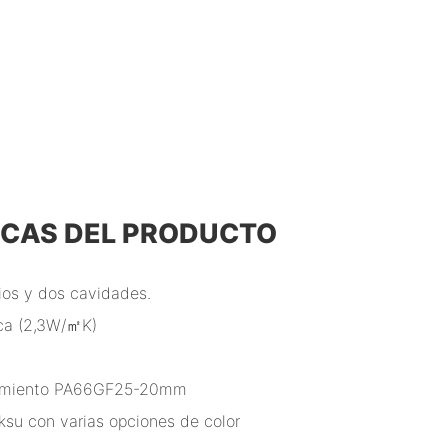
ICAS DEL PRODUCTO
rios y dos cavidades.
ica (2,3W/㎡K)
endimiento PA66GF25-20mm
ksu con varias opciones de color