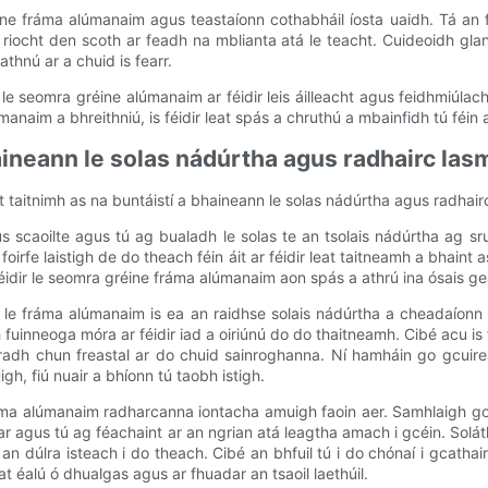
ne fráma alúmanaim agus teastaíonn cothabháil íosta uaidh. Tá an
riocht den scoth ar feadh na mblianta atá le teacht. Cuideoidh glan
thnú ar a chuid is fearr.
ú le seomra gréine alúmanaim ar féidir leis áilleacht agus feidhmiúla
anaim a bhreithniú, is féidir leat spás a chruthú a mbainfidh tú féi
haineann le solas nádúrtha agus radhairc la
 taitnimh as na buntáistí a bhaineann le solas nádúrtha agus radhair
s scaoilte agus tú ag bualadh le solas te an tsolais nádúrtha ag sru
 foirfe laistigh de do theach féin áit ar féidir leat taitneamh a bhain
 féidir le seomra gréine fráma alúmanaim aon spás a athrú ina ósais g
le fráma alúmanaim is ea an raidhse solais nádúrtha a cheadaíonn
 fuinneoga móra ar féidir iad a oiriúnú do do thaitneamh. Cibé acu is fe
radh chun freastal ar do chuid sainroghanna. Ní hamháin go gcuir
gh, fiú nuair a bhíonn tú taobh istigh.
ma alúmanaim radharcanna iontacha amuigh faoin aer. Samhlaigh go
ar agus tú ag féachaint ar an ngrian atá leagtha amach i gcéin. Sol
an dúlra isteach i do theach. Cibé an bhfuil tú i do chónaí i gcathair 
at éalú ó dhualgas agus ar fhuadar an tsaoil laethúil.