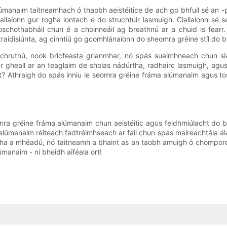
lúmanaim taitneamhach ó thaobh aeistéitice de ach go bhfuil sé an -
allaíonn gur rogha iontach é do struchtúir lasmuigh. Ciallaíonn 
oschothabháil chun é a choinneáil ag breathnú ar a chuid is fear
aidisiúnta, ag cinntiú go gcomhlánaíonn do sheomra gréine stíl do b
a chruthú, nook bricfeasta grianmhar, nó spás suaimhneach chun si
ar gheall ar an teaglaim de sholas nádúrtha, radhairc lasmuigh, ag
t? Athraigh do spás inniu le seomra gréine fráma alúmanaim agus tosna
eomra gréine fráma alúmanaim chun aeistéitic agus feidhmiúlacht do 
alúmanaim réiteach fadtréimhseach ar fáil chun spás maireachtála ál
tha a mhéadú, nó taitneamh a bhaint as an taobh amuigh ó chompord 
manaim - ní bheidh aiféala ort!