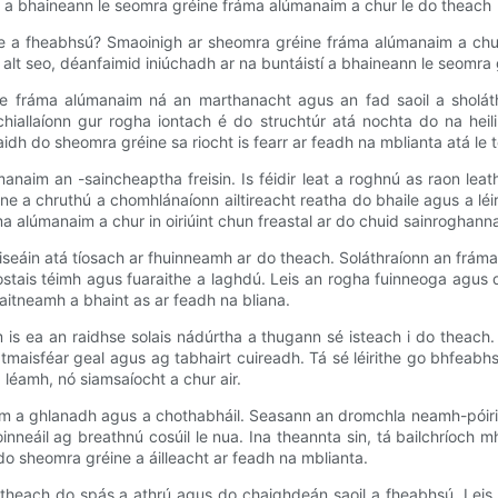
í a bhaineann le seomra gréine fráma alúmanaim a chur le do theach
aile a fheabhsú? Smaoinigh ar sheomra gréine fráma alúmanaim a chur
. San alt seo, déanfaimid iniúchadh ar na buntáistí a bhaineann le seom
e fráma alúmanaim ná an marthanacht agus an fad saoil a sholáth
chiallaíonn gur rogha iontach é do struchtúr atá nochta do na hei
dh do sheomra gréine sa riocht is fearr ar feadh na mblianta atá le 
naim an -saincheaptha freisin. Is féidir leat a roghnú as raon leath
 a chruthú a chomhlánaíonn ailtireacht reatha do bhaile agus a léirí
ma alúmanaim a chur in oiriúint chun freastal ar do chuid sainroghann
seáin atá tíosach ar fhuinneamh ar do theach. Soláthraíonn an fráma
ostais téimh agus fuaraithe a laghdú. Leis an rogha fuinneoga agus do
itneamh a bhaint as ar feadh na bliana.
 is ea an raidhse solais nádúrtha a thugann sé isteach i do theac
atmaisféar geal agus ag tabhairt cuireadh. Tá sé léirithe go bhfeab
 léamh, nó siamsaíocht a chur air.
aim a ghlanadh agus a chothabháil. Seasann an dromchla neamh-póiriúi
inneáil ag breathnú cosúil le nua. Ina theannta sin, tá bailchríoc
o sheomra gréine a áilleacht ar feadh na mblianta.
 do theach do spás a athrú agus do chaighdeán saoil a fheabhsú. Le