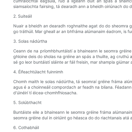
cumraíochtaí éagsúla, rud a ligeann duit an spás a shainch
siamsaíochta fairsing, tá dearadh ann a bheidh oiriúnach do 
2. Suiteáil
Nuair a bheidh an dearadh roghnaithe agat do do sheomra gréi
go tráthúil. Mar gheall ar an bhfráma alúmanaim éadrom, is fu
3. Solas nádúrtha
Ceann de na príomhbhuntáistí a bhaineann le seomra gréine 
ghloine deis do sholas na gréine an spás a thuilte, ag cruth
sé go leor buntáistí sláinte ar fáil freisin, mar shampla giúmar 
4. Éifeachtúlacht fuinnimh
Chomh maith le solas nádúrtha, tá seomraí gréine fráma alúman
agus é a choinneáil compordach ar feadh na bliana. Féadann sé
d'úinéirí tí éicea-chomhfhiosacha.
5. Solúbthacht
Buntáiste eile a bhaineann le seomra gréine fráma alúmanaim is
seomra gréine dul in oiriúint go héasca do do riachtanais atá a
6. Cothabháil