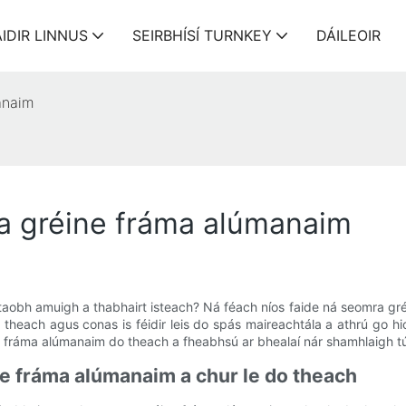
IDIR LINNUS
SEIRBHÍSÍ TURNKEY
DÁILEOIR
anaim
ra gréine fráma alúmanaim
 taobh amuigh a thabhairt isteach? Ná féach níos faide ná seomra gr
o theach agus conas is féidir leis do spás maireachtála a athrú go
ne fráma alúmanaim do theach a fheabhsú ar bhealaí nár shamhlaigh t
ne fráma alúmanaim a chur le do theach