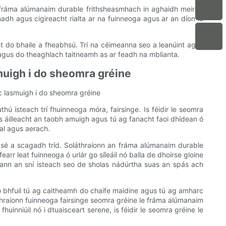
 fráma alúmanaim durable frithsheasmhach in aghaidh meirge
adh agus cigireacht rialta ar na fuinneoga agus ar an díon le
cht do bhaile a fheabhsú. Trí na céimeanna seo a leanúint agus
n agus do theaghlach taitneamh as ar feadh na mblianta.
smuigh i do sheomra gréine
c lasmuigh i do sheomra gréine
thú isteach trí fhuinneoga móra, fairsinge. Is féidir le seomra
t as áilleacht an taobh amuigh agus tú ag fanacht faoi dhídean ó
eal agus aerach.
 sé a scagadh tríd. Soláthraíonn an fráma alúmanaim durable
arr leat fuinneoga ó urlár go síleáil nó balla de dhoirse gloine
eann an sní isteach seo de sholas nádúrtha suas an spás ach
 bhfuil tú ag caitheamh do chaife maidine agus tú ag amharc
áthraíonn fuinneoga fairsinge seomra gréine le fráma alúmanaim
fhuinniúil nó i dtuaisceart serene, is féidir le seomra gréine le