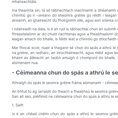
mhaireachtála.
Ina theannta sin, tá sé tábhachtach machnamh a dhéanamh a
chinntiú go n -oireann do sheomra gréine go réidh i leagan
áireamh, an ghaireacht do fhoirgnimh eile, agus aon srianta cri
I ndeireadh na dála, is é an rud is tábhachtaí chun an suíom
fhreastalaíonn ar do chuid riachtanas agus a fheabhsaíonn d
leagan amach do bhaile, is féidir leat a chinntiú go dtiocfaid
Mar fhocal scoir, nuair a thagann sé chun do spás a athrú le
na gréine, an radharc, an inrochtaineacht, agus méid agus le
bhaint as áilleacht an taobh amuigh ó chompord do bhaile.
alúmanaim nua.
- Céimeanna chun do spás a athrú le 
Athraigh do spás le seomra gréine fráma alúmanaim - céimea
An bhfuil tú ag iarraidh do theach a fheabhsú le seomra gréine
San alt seo, pléifimid na céimeanna chun do spás a athrú le s
1. Seift
Is é an chéad chéim chun do spás a athrú le seomra gréi