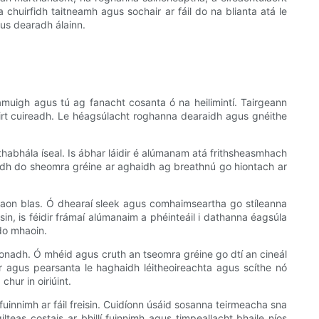
 chuirfidh taitneamh agus sochair ar fáil do na blianta atá le
gus dearadh álainn.
amuigh agus tú ag fanacht cosanta ó na heilimintí. Tairgeann
rt cuireadh. Le héagsúlacht roghanna dearaidh agus gnéithe
abhála íseal. Is ábhar láidir é alúmanam atá frithsheasmhach
faidh do sheomra gréine ar aghaidh ag breathnú go hiontach ar
d'aon blas. Ó dhearaí sleek agus comhaimseartha go stíleanna
sin, is féidir frámaí alúmanaim a phéinteáil i dathanna éagsúla
do mhaoin.
líonadh. Ó mhéid agus cruth an tseomra gréine go dtí an cineál
ar agus pearsanta le haghaidh léitheoireachta agus scíthe nó
hur in oiriúint.
innimh ar fáil freisin. Cuidíonn úsáid sosanna teirmeacha sna
eas costais ar bhillí fuinnimh agus timpeallacht bhaile níos