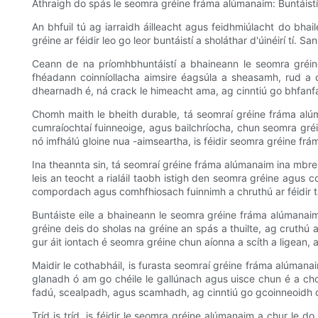
Athraigh do spás le seomra gréine fráma alúmanaim: Buntáist
An bhfuil tú ag iarraidh áilleacht agus feidhmiúlacht do bh
gréine ar féidir leo go leor buntáistí a sholáthar d'úinéirí tí
Ceann de na príomhbhuntáistí a bhaineann le seomra gréin
fhéadann coinníollacha aimsire éagsúla a sheasamh, rud a 
dhearnadh é, ná crack le himeacht ama, ag cinntiú go bhfanfai
Chomh maith le bheith durable, tá seomraí gréine fráma alúma
cumraíochtaí fuinneoige, agus bailchríocha, chun seomra gréine
nó imfhálú gloine nua -aimseartha, is féidir seomra gréine frá
Ina theannta sin, tá seomraí gréine fráma alúmanaim ina mbrei
leis an teocht a rialáil taobh istigh den seomra gréine agus c
compordach agus comhfhiosach fuinnimh a chruthú ar féidir ta
Buntáiste eile a bhaineann le seomra gréine fráma alúmanaim
gréine deis do sholas na gréine an spás a thuilte, ag cruthú 
gur áit iontach é seomra gréine chun aíonna a scíth a ligean, a
Maidir le cothabháil, is furasta seomraí gréine fráma alúman
glanadh ó am go chéile le gallúnach agus uisce chun é a cho
fadú, scealpadh, agus scamhadh, ag cinntiú go gcoinneoidh d
Tríd is tríd, is féidir le seomra gréine alúmanaim a chur le