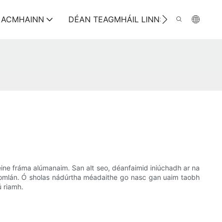
ACMHAINN
DÉAN TEAGMHÁIL LINN:
éine fráma alúmanaim. San alt seo, déanfaimid iniúchadh ar na
 hiomlán. Ó sholas nádúrtha méadaithe go nasc gan uaim taobh
ú riamh.