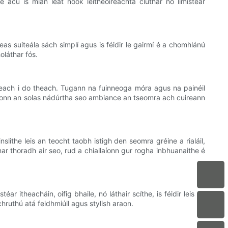
 acu is mian leat nook léitheoireachta cluthar nó limistéar
s suiteála sách simplí agus is féidir le gairmí é a chomhlánú
oláthar fós.
teach i do theach. Tugann na fuinneoga móra agus na painéil
saíonn an solas nádúrtha seo ambiance an tseomra ach cuireann
lithe leis an teocht taobh istigh den seomra gréine a rialáil,
ar thoradh air seo, rud a chiallaíonn gur rogha inbhuanaithe é
 itheacháin, oifig bhaile, nó láthair scíthe, is féidir leis an
chruthú atá feidhmiúil agus stylish araon.