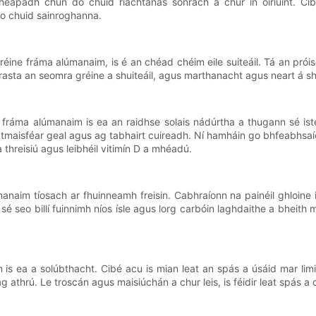
eapadh chun do chuid riachtanas sonrach a chur in oiriúint. Cibé
do chuid sainroghanna.
ne fráma alúmanaim, is é an chéad chéim eile suiteáil. Tá an próisea
rasta an seomra gréine a shuiteáil, agus marthanacht agus neart á sh
fráma alúmanaim is ea an raidhse solais nádúrtha a thugann sé is
ú atmaisféar geal agus ag tabhairt cuireadh. Ní hamháin go bhfeabh
a threisiú agus leibhéil vitimín D a mhéadú.
aim tíosach ar fhuinneamh freisin. Cabhraíonn na painéil ghloine ins
 seo billí fuinnimh níos ísle agus lorg carbóin laghdaithe a bheith m
 ea a solúbthacht. Cibé acu is mian leat an spás a úsáid mar limistéar
g athrú. Le troscán agus maisiúchán a chur leis, is féidir leat spás a 