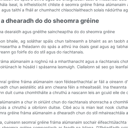
ála íseal, is infheistíocht chliste é seomra gréine fráma alúmanaim a
 agus taithí a fháil ar chumhacht chlaochlaitheach solais nádúrtha a
 a dhearadh do do sheomra gréine
na dearaidh agus gnéithe saincheaptha do do sheomra gréine
'aon bhaile, ag soláthar spáis chun taitneamh a bhaint as an taobh 
mseartha a fhéadann do spás a athrú ina ósais geal agus ag tabhai
ireann go foirfe do do stíl agus do riachtanais.
ráma alúmanaim a roghnú ná a mharthanacht agus a riachtanais choth
oiriúnach le húsáid i spásanna lasmuigh. Ciallaíonn sé seo go lean
aí gréine fráma alúmanaim raon féidearthachtaí ar fáil a oireann 
apadh chun aeistéitic atá ann cheana féin a mheaitseáil. Ina theannta 
n duit cuma chomhtháite a chruthú a nascann leis an gcuid eile de 
a alúmanaim a chur in oiriúint chun do riachtanais shonracha a chomh
spás a chruthú a oibríonn duitse. Cibé acu is mian leat nook cluth
omra gréine fráma alúmanaim a dhearadh chun do stíl mhaireachtála a c
cuireann seomraí gréine fráma alúmanaim sochair éifeachtúlachta fu
o sheomra gréine compordach ar feadh na bliana. D'fhéadfadh coigilt