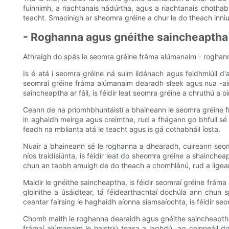
fuinnimh, a riachtanais nádúrtha, agus a riachtanais chothabh
teacht. Smaoinigh ar sheomra gréine a chur le do theach inniu
- Roghanna agus gnéithe saincheaptha
Athraigh do spás le seomra gréine fráma alúmanaim - roghan
Is é atá i seomra gréine ná suim ildánach agus feidhmiúil d
seomraí gréine fráma alúmanaim dearadh sleek agus nua -ai
saincheaptha ar fáil, is féidir leat seomra gréine a chruthú a o
Ceann de na príomhbhuntáistí a bhaineann le seomra gréine f
in aghaidh meirge agus creimthe, rud a fhágann go bhfuil sé 
feadh na mblianta atá le teacht agus is gá cothabháil íosta.
Nuair a bhaineann sé le roghanna a dhearadh, cuireann seomr
níos traidisiúnta, is féidir leat do sheomra gréine a shainche
chun an taobh amuigh de do theach a chomhlánú, rud a ligean
Maidir le gnéithe saincheaptha, is féidir seomraí gréine frám
gloinithe a úsáidtear, tá féidearthachtaí dochúla ann chun 
ceantar fairsing le haghaidh aíonna siamsaíochta, is féidir se
Chomh maith le roghanna dearaidh agus gnéithe saincheaptha, 
frámaí alúmanaim le haistriú teasa a laghdú, ag coinneáil d