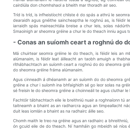
cairdiúla don chomhshaol a bheith mar thoradh air seo.
Tríd is tríd, is infheistíocht chliste é do spás a athrú le se
dearaidh agus gnéithe saincheaptha le roghnú as, is féidir l
iarraidh spás maireachtála breise a chur leis, solas nádúr
Smaoinigh ar sheomra gréine a chur le do theach inniu agus to
- Conas an suíomh ceart a roghnú do 
Má chuirtear seomra gréine le do theach, is féidir leis an
alúmanaim, is féidir leat áilleacht an taobh amuigh a thabh
ríthábhachtach an suíomh ceart a roghnú do do sheomra gréine
do sheomra gréine fráma alúmanaim.
Agus cinneadh á dhéanamh ar an suíomh do do sheomra gréine
gréine a chur i suíomh ina bhfaighidh sé go leor solas na gr
sé freisin le do sheomra gréine a choinneáil te agus cluthar le 
Fachtóir tábhachtach eile le breithniú nuair a roghnaíonn tú 
taitneamh a bhaint as an radharcra agus an timpeallacht nádú
duit leas iomlán a bhaint as na radhairc áille seo.
Chomh maith le treo na gréine agus an radhairc a bhreithniú,
ón gcuid eile de do theach. Ní hamháin go mbeidh sé níos é