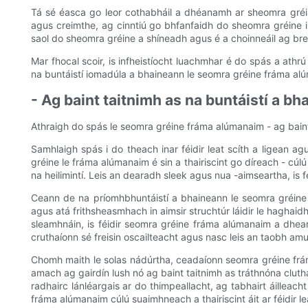
Tá sé éasca go leor cothabháil a dhéanamh ar sheomra gréi
agus creimthe, ag cinntiú go bhfanfaidh do sheomra gréine i 
saol do sheomra gréine a shíneadh agus é a choinneáil ag brea
Mar fhocal scoir, is infheistíocht luachmhar é do spás a athr
na buntáistí iomadúla a bhaineann le seomra gréine fráma alúm
- Ag baint taitnimh as na buntáistí a b
Athraigh do spás le seomra gréine fráma alúmanaim - ag baint
Samhlaigh spás i do theach inar féidir leat scíth a ligean agu
gréine le fráma alúmanaim é sin a thairiscint go díreach - cúlú
na heilimintí. Leis an dearadh sleek agus nua -aimseartha, is
Ceann de na príomhbhuntáistí a bhaineann le seomra gréine 
agus atá frithsheasmhach in aimsir struchtúr láidir le haghaidh
sleamhnáin, is féidir seomra gréine fráma alúmanaim a dhea
cruthaíonn sé freisin oscailteacht agus nasc leis an taobh amui
Chomh maith le solas nádúrtha, ceadaíonn seomra gréine frá
amach ag gairdín lush nó ag baint taitnimh as tráthnóna cluth
radhairc lánléargais ar do thimpeallacht, ag tabhairt áilleacht 
fráma alúmanaim cúlú suaimhneach a thairiscint áit ar féidir le