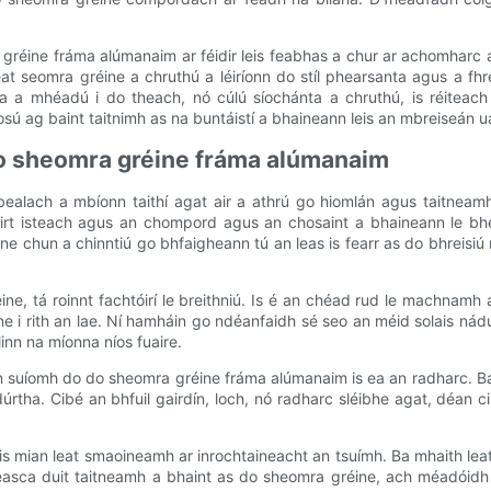
omra gréine fráma alúmanaim ar féidir leis feabhas a chur ar achomharc 
eat seomra gréine a chruthú a léiríonn do stíl phearsanta agus a fhr
tha a mhéadú i do theach, nó cúlú síochánta a chruthú, is réiteach
sú ag baint taitnimh as na buntáistí a bhaineann leis an mbreiseán ua
do sheomra gréine fráma alúmanaim
 mbealach a mbíonn taithí agat air a athrú go hiomlán agus taitnea
airt isteach agus an chompord agus an chosaint a bhaineann le bheit
 chun a chinntiú go bhfaigheann tú an leas is fearr as do bhreisiú 
, tá roinnt fachtóirí le breithniú. Is é an chéad rud le machnamh 
éine i rith an lae. Ní hamháin go ndéanfaidh sé seo an méid solais n
linn na míonna níos fuaire.
an suíomh do do sheomra gréine fráma alúmanaim is ea an radharc. Ba 
rtha. Cibé an bhfuil gairdín, loch, nó radharc sléibhe agat, déan c
 is mian leat smaoineamh ar inrochtaineacht an tsuímh. Ba mhaith le
asca duit taitneamh a bhaint as do sheomra gréine, ach méadóidh 