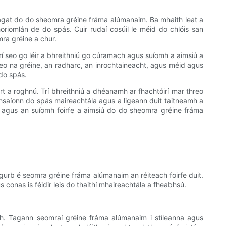
gat do do sheomra gréine fráma alúmanaim. Ba mhaith leat a
riomlán de do spás. Cuir rudaí cosúil le méid do chlóis san
mra gréine a chur.
í seo go léir a bhreithniú go cúramach agus suíomh a aimsiú a
eo na gréine, an radharc, an inrochtaineacht, agus méid agus
 do spás.
t a roghnú. Trí bhreithniú a dhéanamh ar fhachtóirí mar threo
bhsaíonn do spás maireachtála agus a ligeann duit taitneamh a
 agus an suíomh foirfe a aimsiú do do sheomra gréine fráma
r gurb é seomra gréine fráma alúmanaim an réiteach foirfe duit.
conas is féidir leis do thaithí mhaireachtála a fheabhsú.
. Tagann seomraí gréine fráma alúmanaim i stíleanna agus