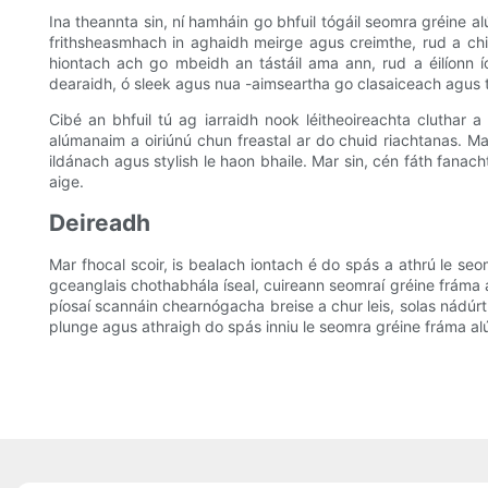
Ina theannta sin, ní hamháin go bhfuil tógáil seomra gréine a
frithsheasmhach in aghaidh meirge agus creimthe, rud a chi
hiontach ach go mbeidh an tástáil ama ann, rud a éilíonn í
dearaidh, ó sleek agus nua -aimseartha go clasaiceach agus tr
Cibé an bhfuil tú ag iarraidh nook léitheoireachta cluthar 
alúmanaim a oiriúnú chun freastal ar do chuid riachtanas. M
ildánach agus stylish le haon bhaile. Mar sin, cén fáth fanach
aige.
Deireadh
Mar fhocal scoir, is bealach iontach é do spás a athrú le s
gceanglais chothabhála íseal, cuireann seomraí gréine fráma 
píosaí scannáin chearnógacha breise a chur leis, solas nádúr
plunge agus athraigh do spás inniu le seomra gréine fráma alú