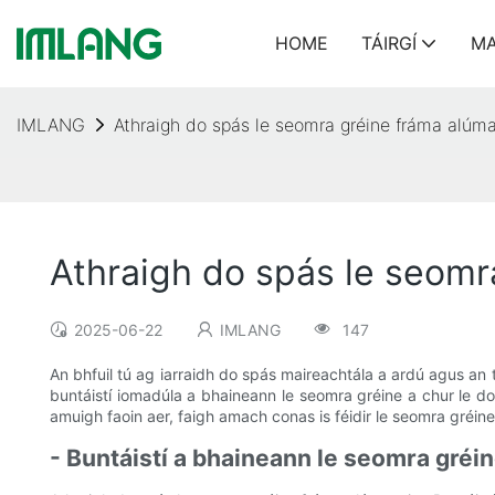
HOME
TÁIRGÍ
MA
IMLANG
Athraigh do spás le seomra gréine fráma alúm
Athraigh do spás le seom
2025-06-22
IMLANG
147
An bhfuil tú ag iarraidh do spás maireachtála a ardú agus an
buntáistí iomadúla a bhaineann le seomra gréine a chur le d
amuigh faoin aer, faigh amach conas is féidir le seomra gréi
- Buntáistí a bhaineann le seomra gréi