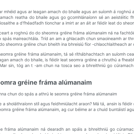
r mhéid agus ar leagan amach do bhaile agus an suíomh á roghnú a
 amach reatha do bhaile agus go gcomhlánaíonn sé an aeistéitic fho
osaithe a d'fhéadfadh tionchar a imirt ar an áit ar féidir leat do sheo
h ceart a roghnú do do sheomra gréine fráma alúmanaim ná na fachtóir
o spás maireachtála. Tríd an am a ghlacadh chun smaoineamh ar thr
h do sheomra gréine chun bheith ina bhreisiú fíor -chlaochlaitheach ar
 seomra gréine fráma alúmanaim, tá sé ríthábhachtach an suíomh cear
agan amach do bhaile, is féidir leat seomra gréine a chruthú a fhea
 Mar sin, tóg an t -am chun na tosca seo a bhreithniú go cúramach
seomra gréine fráma alúmanaim
nna chun do spás a athrú le seomra gréine fráma alúmanaim
 a sholáthraíonn stíl agus feidhmiúlacht araon? Má tá, ansin is féidi
eomra gréine fráma alúmanaim, ag cur béime ar a chuid buntáistí agus 
ne fráma alúmanaim ná dearadh an spáis a bhreithniú go cúramach