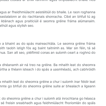
agus ar fheidhmiúlacht aeistéitiúil do bhaile. Le raon roghanna
eastalaíonn ar do riachtanais shonracha. Cibé an bhfuil tú ag
 ildánach agus praiticiúil é seomra gréine fráma alúmanaim.
thúil agus stylish seo.
mh a bhaint as do spás maireachtála. Le seomra gréine fráma
h taobh istigh fós ag baint taitnimh as. Mar sin féin, tá sé
nua. San alt seo, pléifimid conas an suíomh ceart a roghnú do
a dhéanamh air ná treo na gréine. Ba mhaith leat do sheomra
ádúrtha a théann isteach i do spás a uasmhéadú, ach cabhróidh
mhaith leat do sheomra gréine a chur i suíomh inar féidir leat
innte go bhfuil do sheomra gréine suite ar bhealach a ligeann
at do sheomra gréine a chur i suíomh atá inrochtana go héasca
sé freisin sreabhadh agus feidhmiúlacht fhoriomlán do spáis