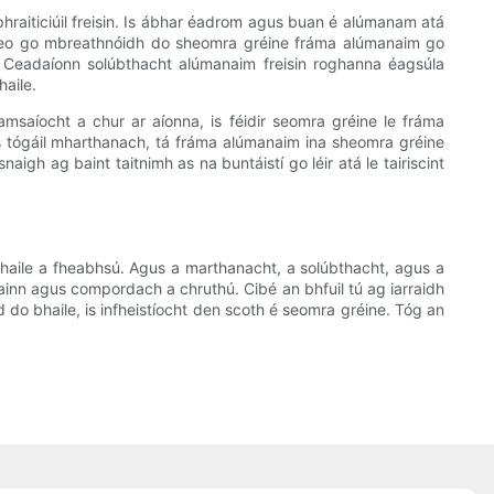
phraiticiúil freisin. Is ábhar éadrom agus buan é alúmanam atá
sé seo go mbreathnóidh do sheomra gréine fráma alúmanaim go
r. Ceadaíonn solúbthacht alúmanaim freisin roghanna éagsúla
haile.
amsaíocht a chur ar aíonna, is féidir seomra gréine le fráma
us tógáil mharthanach, tá fráma alúmanaim ina sheomra gréine
igh ag baint taitnimh as na buntáistí go léir atá le tairiscint
bhaile a fheabhsú. Agus a marthanacht, a solúbthacht, agus a
ainn agus compordach a chruthú. Cibé an bhfuil tú ag iarraidh
do bhaile, is infheistíocht den scoth é seomra gréine. Tóg an