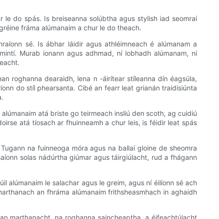
 le do spás. Is breiseanna solúbtha agus stylish iad seomraí
ra gréine fráma alúmanaim a chur le do theach.
raíonn sé. Is ábhar láidir agus athléimneach é alúmanam a
limintí. Murab ionann agus adhmad, ní lobhadh alúmanam, ní
teacht.
an roghanna dearaidh, lena n -áirítear stíleanna dín éagsúla,
onn do stíl phearsanta. Cibé an fearr leat grianán traidisiúnta
a.
 alúmanaim atá briste go teirmeach insliú den scoth, ag cuidiú
irse atá tíosach ar fhuinneamh a chur leis, is féidir leat spás
h. Tugann na fuinneoga móra agus na ballaí gloine de sheomra
hsaíonn solas nádúrtha giúmar agus táirgiúlacht, rud a fhágann
l alúmanaim le salachar agus le greim, agus ní éilíonn sé ach
h mharthanach an fhráma alúmanaim frithsheasmhach in aghaidh
is an marthanacht, na roghanna saincheaptha, a éifeachtúlacht