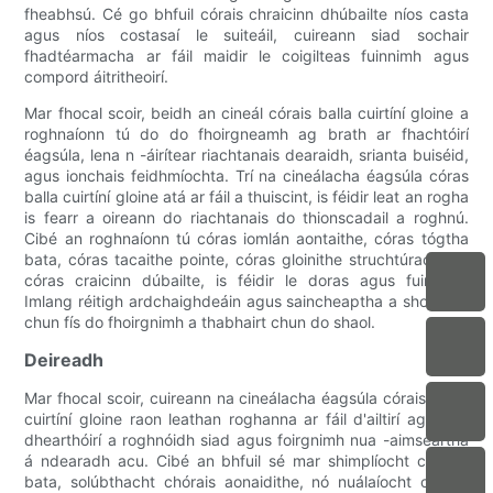
fheabhsú. Cé go bhfuil córais chraicinn dhúbailte níos casta
agus níos costasaí le suiteáil, cuireann siad sochair
fhadtéarmacha ar fáil maidir le coigilteas fuinnimh agus
compord áitritheoirí.
Mar fhocal scoir, beidh an cineál córais balla cuirtíní gloine a
roghnaíonn tú do do fhoirgneamh ag brath ar fhachtóirí
éagsúla, lena n -áirítear riachtanais dearaidh, srianta buiséid,
agus ionchais feidhmíochta. Trí na cineálacha éagsúla córas
balla cuirtíní gloine atá ar fáil a thuiscint, is féidir leat an rogha
is fearr a oireann do riachtanais do thionscadail a roghnú.
Cibé an roghnaíonn tú córas iomlán aontaithe, córas tógtha
bata, córas tacaithe pointe, córas gloinithe struchtúrach, nó
córas craicinn dúbailte, is féidir le doras agus fuinneog
Imlang réitigh ardchaighdeáin agus saincheaptha a sholáthar
chun fís do fhoirgnimh a thabhairt chun do shaol.
Deireadh
Mar fhocal scoir, cuireann na cineálacha éagsúla córais ballaí
cuirtíní gloine raon leathan roghanna ar fáil d'ailtirí agus do
dhearthóirí a roghnóidh siad agus foirgnimh nua -aimseartha
á ndearadh acu. Cibé an bhfuil sé mar shimplíocht chórais
bata, solúbthacht chórais aonaidithe, nó nuálaíocht chóras