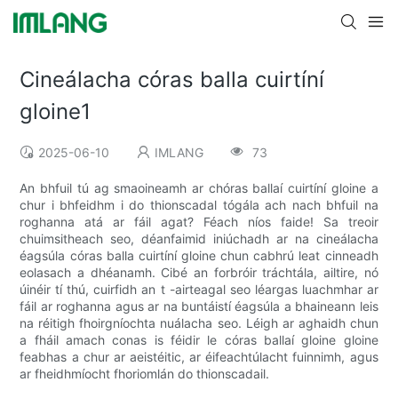
Cineálacha córas balla cuirtíní
gloine1
2025-06-10
IMLANG
73
An bhfuil tú ag smaoineamh ar chóras ballaí cuirtíní gloine a
chur i bhfeidhm i do thionscadal tógála ach nach bhfuil na
roghanna atá ar fáil agat? Féach níos faide! Sa treoir
chuimsitheach seo, déanfaimid iniúchadh ar na cineálacha
éagsúla córas balla cuirtíní gloine chun cabhrú leat cinneadh
eolasach a dhéanamh. Cibé an forbróir tráchtála, ailtire, nó
úinéir tí thú, cuirfidh an t -airteagal seo léargas luachmhar ar
fáil ar roghanna agus ar na buntáistí éagsúla a bhaineann leis
na réitigh fhoirgníochta nuálacha seo. Léigh ar aghaidh chun
a fháil amach conas is féidir le córas ballaí gloine gloine
feabhas a chur ar aeistéitic, ar éifeachtúlacht fuinnimh, agus
ar fheidhmíocht fhoriomlán do thionscadail.