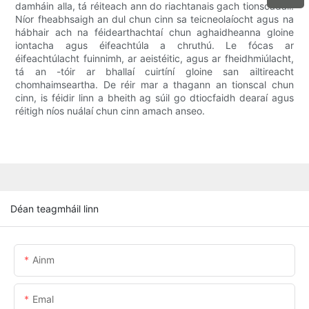
damháin alla, tá réiteach ann do riachtanais gach tionscadail.
Níor fheabhsaigh an dul chun cinn sa teicneolaíocht agus na
hábhair ach na féidearthachtaí chun aghaidheanna gloine
iontacha agus éifeachtúla a chruthú. Le fócas ar
éifeachtúlacht fuinnimh, ar aeistéitic, agus ar fheidhmiúlacht,
tá an -tóir ar bhallaí cuirtíní gloine san ailtireacht
chomhaimseartha. De réir mar a thagann an tionscal chun
cinn, is féidir linn a bheith ag súil go dtiocfaidh dearaí agus
réitigh níos nuálaí chun cinn amach anseo.
Déan teagmháil linn
Ainm
Emal