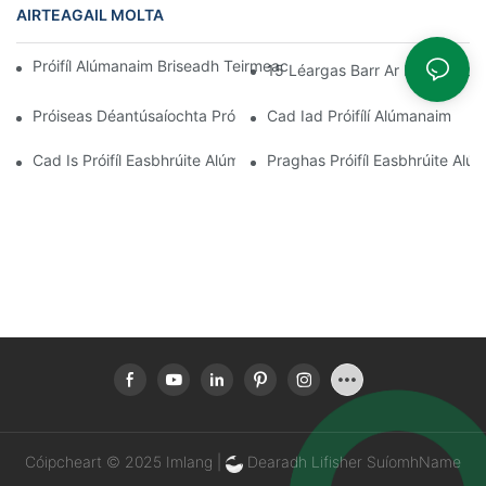
AIRTEAGAIL MOLTA
Próifíl Alúmanaim Briseadh Teirmeach A Thionól Go Tapa Sa Se
15 Léargas Barr Ar Na HEasbhr
Próiseas Déantúsaíochta Próifíl Easbhrúite Alúmanaim
Cad Iad Próifílí Alúmanaim
Cad Is Próifíl Easbhrúite Alúmanaim Ann
Praghas Próifíl Easbhrúite Alú
Cóipcheart © 2025 Imlang |
Dearadh Lifisher
SuíomhName