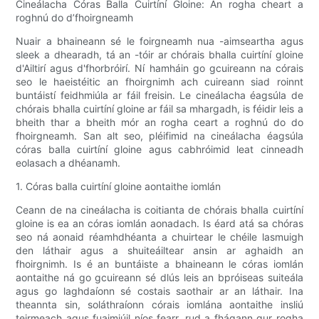
Cineálacha Córas Balla Cuirtíní Gloine: An rogha cheart a
roghnú do d’fhoirgneamh
Nuair a bhaineann sé le foirgneamh nua -aimseartha agus
sleek a dhearadh, tá an -tóir ar chórais bhalla cuirtíní gloine
d'Ailtirí agus d'fhorbróirí. Ní hamháin go gcuireann na córais
seo le haeistéitic an fhoirgnimh ach cuireann siad roinnt
buntáistí feidhmiúla ar fáil freisin. Le cineálacha éagsúla de
chórais bhalla cuirtíní gloine ar fáil sa mhargadh, is féidir leis a
bheith thar a bheith mór an rogha ceart a roghnú do do
fhoirgneamh. San alt seo, pléifimid na cineálacha éagsúla
córas balla cuirtíní gloine agus cabhróimid leat cinneadh
eolasach a dhéanamh.
1. Córas balla cuirtíní gloine aontaithe iomlán
Ceann de na cineálacha is coitianta de chórais bhalla cuirtíní
gloine is ea an córas iomlán aonadach. Is éard atá sa chóras
seo ná aonaid réamhdhéanta a chuirtear le chéile lasmuigh
den láthair agus a shuiteáiltear ansin ar aghaidh an
fhoirgnimh. Is é an buntáiste a bhaineann le córas iomlán
aontaithe ná go gcuireann sé dlús leis an bpróiseas suiteála
agus go laghdaíonn sé costais saothair ar an láthair. Ina
theannta sin, soláthraíonn córais iomlána aontaithe insliú
teirmeach agus fuaimiúil níos fearr, rud a fhágann gur rogha