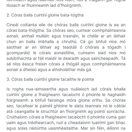
tíosach ar fhuinneamh iad d'fhoirgnimh.
2. Córas balla cuirtíní gloine bata-tógtha
Cineál coitianta eile de chóras balla cuirtíní gloine is ea an
córas bata-thógtha. Sa chóras seo, cuirtear comhpháirteanna
aonair, amhail mulláin agus trasnáin, le chéile ar an láthair
chun an balla imbhalla a chruthú. Cé go bhfuil níos mó
saothair ar an láthair ag teastáil ó chórais a tógadh i
gcomparáid le córais aonaidithe, cuireann siad níos mó
solúbthachta ar fáil maidir le dearadh agus saincheapadh. Tá
sé níos éasca freisin córais a thógáil agus comhpháirteanna
aonair a dheisiú agus a athsholáthar más gá.
3. Córas balla cuirtíní gloine tacaithe le pointe
Is rogha nua-aimseartha agus nuálaíoch iad córais bhalla
cuirtíní gloine a fhaigheann tacaíocht ó phointe le haghaidh
foirgneamh a bhfuil fairsinge móra gloine orthu. Sa chóras
seo, tacaítear le painéil ghloine le slata teannais nó le cáblaí
atá ceangailte le struchtúr an fhoirgnimh ag pointí sonracha.
Cruthaíonn córais a fhaigheann tacaíocht ó phointe cuma gan
uaim agus trédhearcach, rud a cheadaíonn tuairimí gan bhac
agus solas nádúrtha uasmhéadaithe. Mar sin féin, éilíonn na