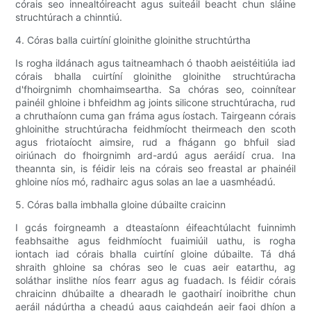
córais seo innealtóireacht agus suiteáil beacht chun sláine
struchtúrach a chinntiú.
4. Córas balla cuirtíní gloinithe gloinithe struchtúrtha
Is rogha ildánach agus taitneamhach ó thaobh aeistéitiúla iad
córais bhalla cuirtíní gloinithe gloinithe struchtúracha
d'fhoirgnimh chomhaimseartha. Sa chóras seo, coinnítear
painéil ghloine i bhfeidhm ag joints silicone struchtúracha, rud
a chruthaíonn cuma gan fráma agus íostach. Tairgeann córais
ghloinithe struchtúracha feidhmíocht theirmeach den scoth
agus friotaíocht aimsire, rud a fhágann go bhfuil siad
oiriúnach do fhoirgnimh ard-ardú agus aeráidí crua. Ina
theannta sin, is féidir leis na córais seo freastal ar phainéil
ghloine níos mó, radhairc agus solas an lae a uasmhéadú.
5. Córas balla imbhalla gloine dúbailte craicinn
I gcás foirgneamh a dteastaíonn éifeachtúlacht fuinnimh
feabhsaithe agus feidhmíocht fuaimiúil uathu, is rogha
iontach iad córais bhalla cuirtíní gloine dúbailte. Tá dhá
shraith ghloine sa chóras seo le cuas aeir eatarthu, ag
soláthar inslithe níos fearr agus ag fuadach. Is féidir córais
chraicinn dhúbailte a dhearadh le gaothairí inoibrithe chun
aeráil nádúrtha a cheadú agus caighdeán aeir faoi dhíon a