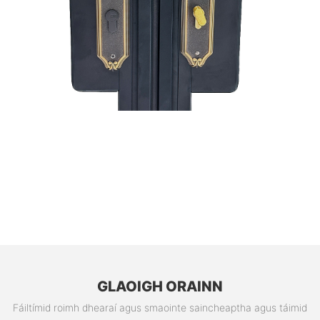
GLAOIGH ORAINN
Fáiltímid roimh dhearaí agus smaointe saincheaptha agus táimid