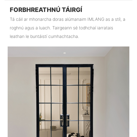
FORBHREATHNÚ TÁIRGÍ
Tá cáil ar mhonarcha doras alúmanaim IMLANG as a stíl, a
roghnú agus a luach. Tairgeann sé todhchaí iarratais
leathan le buntáistí cumhachtacha.