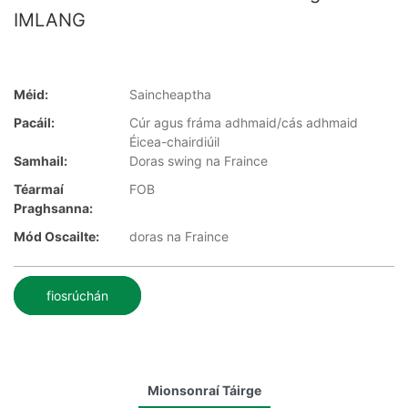
IMLANG
Méid:
Saincheaptha
Pacáil:
Cúr agus fráma adhmaid/cás adhmaid
Éicea-chairdiúil
Samhail:
Doras swing na Fraince
Téarmaí
FOB
Praghsanna:
Mód Oscailte:
doras na Fraince
fiosrúchán
Mionsonraí Táirge