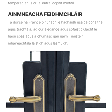
tempered agus crua-earraí copair miotail.
AINMNEACHA FEIDHMCHLÁIR
Tá doirse na Fraince oiriúnach le haghaidh úsáide cónaithe
agus tráchtála, ag cur elegance agus sofaisticiúlacht le
haon spás agus a chumasc gan uaim i limistéir
mhaireachtála laistigh agus lasmuigh.