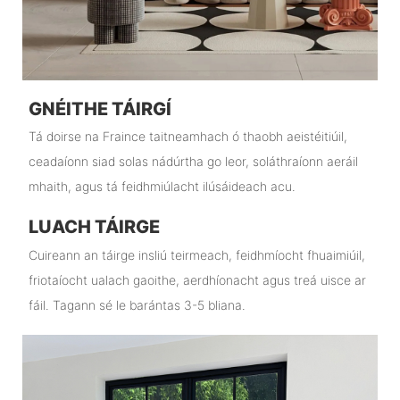
GNÉITHE TÁIRGÍ
Tá doirse na Fraince taitneamhach ó thaobh aeistéitiúil,
ceadaíonn siad solas nádúrtha go leor, soláthraíonn aeráil
mhaith, agus tá feidhmiúlacht ilúsáideach acu.
LUACH TÁIRGE
Cuireann an táirge insliú teirmeach, feidhmíocht fhuaimiúil,
friotaíocht ualach gaoithe, aerdhíonacht agus treá uisce ar
fáil. Tagann sé le barántas 3-5 bliana.