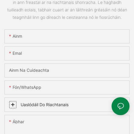
in ann freastal ar na riachtanais shonracha. Le haghaidh
tuilleadh eolais, tabhair cuairt ar an láithreán gréasáin nó déan
teagmháil linn go díreach le ceisteanna nó le fiosrúcháin.
Ainm
Emal
Ainm Na Cuideachta
Fón/WhatsApp
Uaslódáil Do Riachtanais
Ábhar