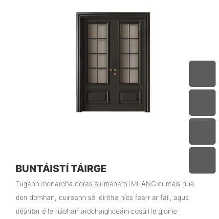
BUNTÁISTÍ TÁIRGE
Tugann monarcha doras alúmanam IMLANG cumais nua
don domhan, cuireann sé léirithe níos fearr ar fáil, agus
déantar é le hábhair ardchaighdeáin cosúil le gloine