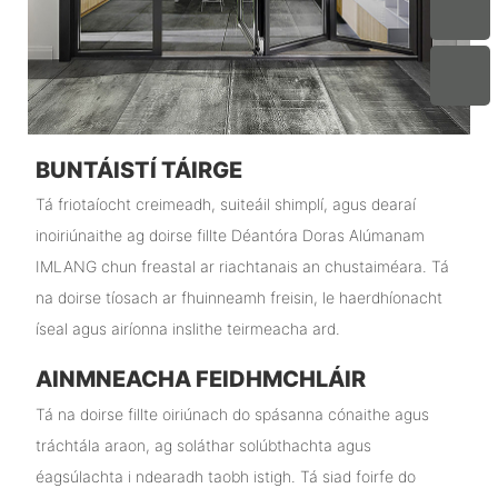
BUNTÁISTÍ TÁIRGE
Tá friotaíocht creimeadh, suiteáil shimplí, agus dearaí
inoiriúnaithe ag doirse fillte Déantóra Doras Alúmanam
IMLANG chun freastal ar riachtanais an chustaiméara. Tá
na doirse tíosach ar fhuinneamh freisin, le haerdhíonacht
íseal agus airíonna inslithe teirmeacha ard.
AINMNEACHA FEIDHMCHLÁIR
Tá na doirse fillte oiriúnach do spásanna cónaithe agus
tráchtála araon, ag soláthar solúbthachta agus
éagsúlachta i ndearadh taobh istigh. Tá siad foirfe do