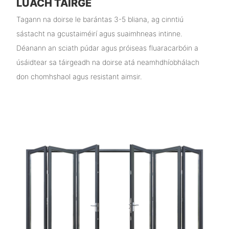
LUACH TÁIRGE
Tagann na doirse le barántas 3-5 bliana, ag cinntiú
sástacht na gcustaiméirí agus suaimhneas intinne.
Déanann an sciath púdar agus próiseas fluaracarbóin a
úsáidtear sa táirgeadh na doirse atá neamhdhíobhálach
don chomhshaol agus resistant aimsir.