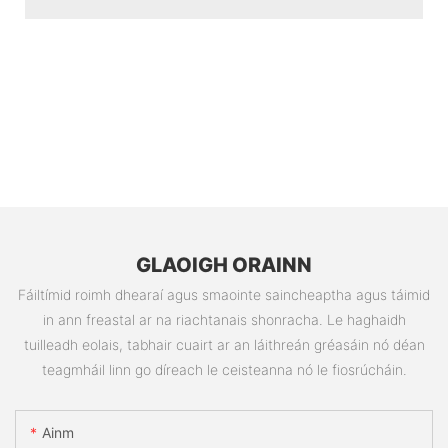
GLAOIGH ORAINN
Fáiltímid roimh dhearaí agus smaointe saincheaptha agus táimid
in ann freastal ar na riachtanais shonracha. Le haghaidh
tuilleadh eolais, tabhair cuairt ar an láithreán gréasáin nó déan
teagmháil linn go díreach le ceisteanna nó le fiosrúcháin.
Ainm