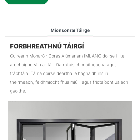
Mionsonraí Táirge
FORBHREATHNÚ TÁIRGÍ
Cuireann Monaróir Doras Alúmanam IMLANG doirse fillte
ardchaighdeáin ar fáil d'iarratais chónaitheacha agus
tráchtála. Tá na doirse deartha le haghaidh insliú
theirmeach, feidhmíocht fhuaimiúil, agus friotaíocht ualach
gaoithe.