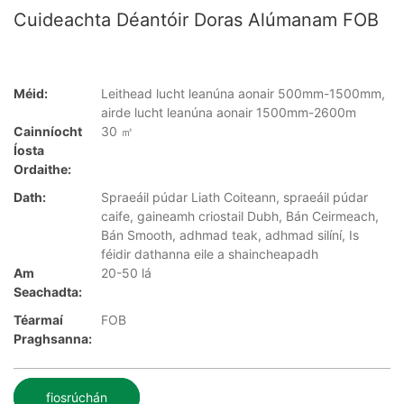
Cuideachta Déantóir Doras Alúmanam FOB
Méid:
Leithead lucht leanúna aonair 500mm-1500mm,
airde lucht leanúna aonair 1500mm-2600m
Cainníocht
30 ㎡
Íosta
Ordaithe:
Dath:
Spraeáil púdar Liath Coiteann, spraeáil púdar
caife, gaineamh criostail Dubh, Bán Ceirmeach,
Bán Smooth, adhmad teak, adhmad silíní, Is
féidir dathanna eile a shaincheapadh
Am
20-50 lá
Seachadta:
Téarmaí
FOB
Praghsanna:
fiosrúchán