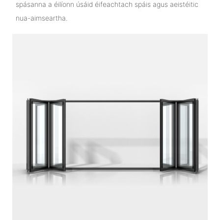
spásanna a éilíonn úsáid éifeachtach spáis agus aeistéitic
nua-aimseartha.