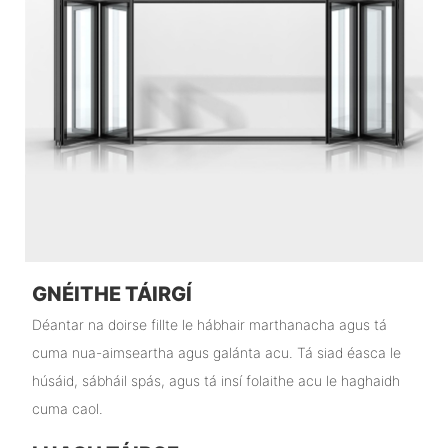
GNÉITHE TÁIRGÍ
Déantar na doirse fillte le hábhair marthanacha agus tá
cuma nua-aimseartha agus galánta acu. Tá siad éasca le
húsáid, sábháil spás, agus tá insí folaithe acu le haghaidh
cuma caol.