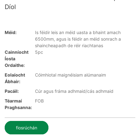
Díol
Méid:
Is féidir leis an méid uasta a bhaint amach
6500mm, agus is féidir an méid sonrach a
shaincheapadh de réir riachtanas
Cainníocht
5pc
Íosta
Ordaithe:
Eolaíocht
Cóimhiotal maignéisiam alúmanaim
Ábhair:
Pacáil:
Cúr agus fráma adhmaid/cás adhmaid
Téarmaí
FOB
Praghsanna:
fiosrúchán