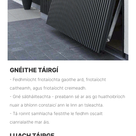
GNÉITHE TÁIRGÍ
- Feidhmíocht friotaíochta gaoithe ard, friotaíocht
caitheamh, agus friotaíocht creimeadh.
- Gné sábháilteachta - preabann sé ar ais go huathoibríoch
nuair a bhíonn constaicí ann le linn an tsleachta.
- Tá roinnt samhlacha feistithe le feidhm oscailt
cianrialaithe mar áis.
LUACH TÁIRGE