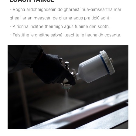
- Rogha ardchaighdeáin do gharáistí nua-aimseartha mar
gheall ar an meascán de chuma agus praiticiúlacht.
- Airíonna inslithe theirmigh agus fuaime den scoth.
- Feistithe le gnéithe sábháilteachta le haghaidh cosanta.