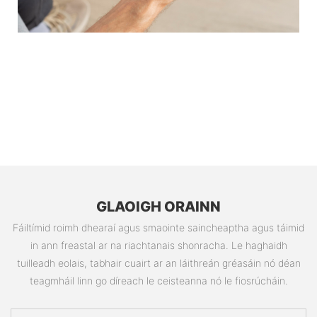
GLAOIGH ORAINN
Fáiltímid roimh dhearaí agus smaointe saincheaptha agus táimid
in ann freastal ar na riachtanais shonracha. Le haghaidh
tuilleadh eolais, tabhair cuairt ar an láithreán gréasáin nó déan
teagmháil linn go díreach le ceisteanna nó le fiosrúcháin.