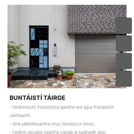
BUNTÁISTÍ TÁIRGE
- Feidhmíocht friotaíochta gaoithe ard agus friotaíocht
caitheamh.
- Gné sábháilteachta chun tionóiscí a chosc.
- Feidhm oscailte rialaithe cianda le haghaidh áise.