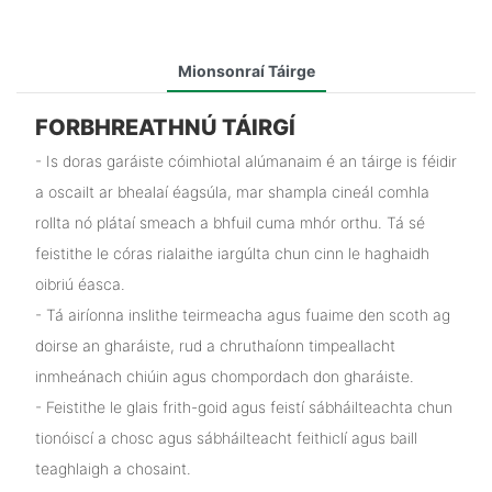
Mionsonraí Táirge
FORBHREATHNÚ TÁIRGÍ
- Is doras garáiste cóimhiotal alúmanaim é an táirge is féidir
a oscailt ar bhealaí éagsúla, mar shampla cineál comhla
rollta nó plátaí smeach a bhfuil cuma mhór orthu. Tá sé
feistithe le córas rialaithe iargúlta chun cinn le haghaidh
oibriú éasca.
- Tá airíonna inslithe teirmeacha agus fuaime den scoth ag
doirse an gharáiste, rud a chruthaíonn timpeallacht
inmheánach chiúin agus chompordach don gharáiste.
- Feistithe le glais frith-goid agus feistí sábháilteachta chun
tionóiscí a chosc agus sábháilteacht feithiclí agus baill
teaghlaigh a chosaint.