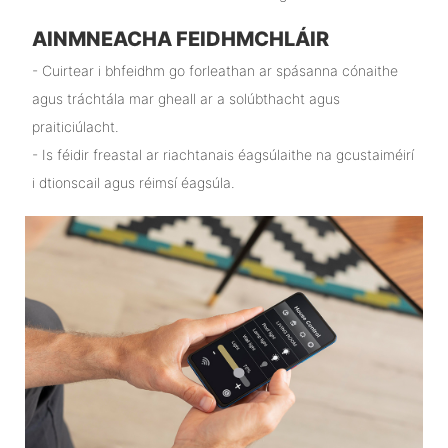
AINMNEACHA FEIDHMCHLÁIR
- Cuirtear i bhfeidhm go forleathan ar spásanna cónaithe
agus tráchtála mar gheall ar a solúbthacht agus
praiticiúlacht.
- Is féidir freastal ar riachtanais éagsúlaithe na gcustaiméirí
i dtionscail agus réimsí éagsúla.