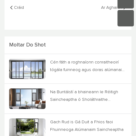
Cráid
Ar Aghaidh
Moltar Do Shot
Cén fáth a roghnaíonn conraitheoirí
tógála fuinneog agus doras alúmanaim
IMLANG
Na Buntáistí a bhaineann le Réitigh
Saincheaptha ó Sholáthraithe
Fuinneog Alúmanaim
Gach Rud is Gá Duit a Fhios faoi
Fhuinneoga Alúmanaim Saincheaptha