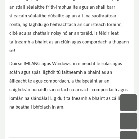
an stiall séalaithe frith-imbhuailte agus an stiall barr
sileacain séalaithe dúbailte ag an áit ina saothraítear
rónta, ag laghdú go héifeachtach an cur isteach torainn,
cibé acu sa chathair noisy nó ar an tsráid, is féidir leat
taitneamh a bhaint as an ciúin agus compordach a thugann
sé!
Doirse IMLANG agus Windows, in éineacht le solas agus
scáth agus spás, ligfidh tú taitneamh a bhaint as an
áilleacht te agus compordach, a thaispeáint ar an
caighdeán bunaidh san orlach cearnach, compordach agus
iomlán na slándála! Lig duit taitneamh a bhaint as cáilíocht
na beatha i bhfolach in am.