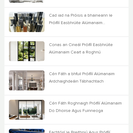
Cad iad na Próisis a bhaineann le
Próifílí Easbhrúite Alúmanaim
Saincheaptha?
Conas an Cineál Próifíl Easbhrúite
Alúmanaim Ceart a Roghnú
Cén Fáth a bhfuil Próifílí Alúmanaim
Ardchaighdeáin Tábhachtach
Cén Fáth Roghnaigh Próifílí Alúmanaim
Do Dhoirse Agus Fuinneoga
Fachtóirí le Breithniú Agus Próifílí