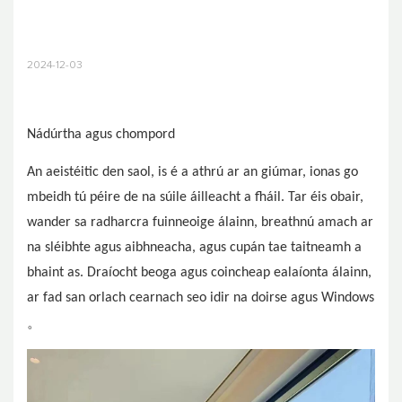
2024-12-03
Nádúrtha agus chompord
An aeistéitic den saol, is é a athrú ar an giúmar, ionas go
mbeidh tú péire de na súile áilleacht a fháil. Tar éis obair,
wander sa radharcra fuinneoige álainn, breathnú amach ar
na sléibhte agus aibhneacha, agus cupán tae taitneamh a
bhaint as. Draíocht beoga agus coincheap ealaíonta álainn,
ar fad san orlach cearnach seo idir na doirse agus Windows
。