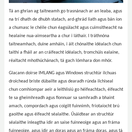
Tá an ghrian ag taitneamh go trasnánach ar an leaba, agus
na trí dhath de dhubh statach, ard-ghrád liath agus bán íon
a chumasc le chéile chun éagsúlacht agus cuimsitheacht na
healaíne nua-aimseartha a chur i láthair. I tráthnóna
taitneamhach, duine amháin, i áit chónaithe idéalach chun
taithí a fháil ar an cráifeacht idéalach, tromchúis ealaíne,
réaltacht mhothúchánach, tá gach lómhara don mhór.
Glacann doirse IMLANG agus Windows struchtúr ilchuas
droichead briste dúbailte agus dearadh rúnda ilchiseal
chun comhiompar aeir a leithlisiú go héifeachtach, éifeacht
te sa gheimhreadh agus fionnuar sa samhradh a bhaint
amach, compordach agus coigilt fuinnimh, friotaíocht brú
gaoithe agus éifeacht séalaithe. Úsáidtear an struchtúr
séalaithe inleagtha idir an saise fuinneoige agus an fráma
fuinneoige, agus idir an doras agus an fráma doras, agus tá