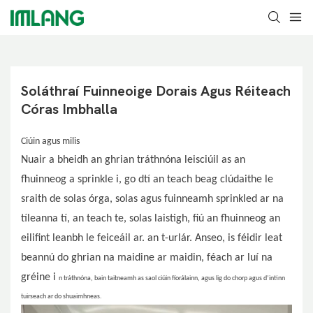
Soláthraí Fuinneoige Dorais Agus Réiteach 
Córas Imbhalla
Ciúin agus milis
Nuair a bheidh an ghrian tráthnóna leisciúil as an
fhuinneog a sprinkle i, go dtí an teach beag clúdaithe le
sraith de solas órga, solas agus fuinneamh sprinkled ar na
tíleanna tí, an teach te, solas laistigh, fiú an fhuinneog an
eilifint leanbh le feiceáil ar. an t-urlár. Anseo, is féidir leat
beannú do ghrian na maidine ar maidin, féach ar luí na
gréine i
n tráthnóna, bain taitneamh as saol ciúin fíorálainn, agus lig do chorp agus d’intinn
tuirseach ar do shuaimhneas.