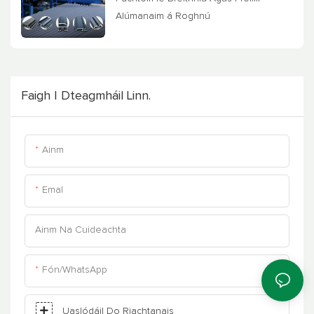
Alúmanaim á Roghnú
Faigh I Dteagmháil Linn.
Ainm
Emal
Ainm Na Cuideachta
Fón/WhatsApp
Uaslódáil Do Riachtanais