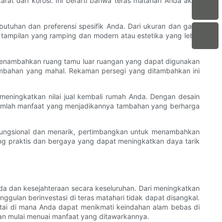
at dan korosi. Ini berarti bahwa teras matahari Anda akan
utuhan dan preferensi spesifik Anda. Dari ukuran dan gaya
a tampilan yang ramping dan modern atau estetika yang lebih
 menambahkan ruang tamu luar ruangan yang dapat digunakan
ambahan yang mahal. Rekaman persegi yang ditambahkan ini
meningkatkan nilai jual kembali rumah Anda. Dengan desain
ejumlah manfaat yang menjadikannya tambahan yang berharga
 fungsional dan menarik, pertimbangkan untuk menambahkan
yang praktis dan bergaya yang dapat meningkatkan daya tarik
 dan kesejahteraan secara keseluruhan. Dari meningkatkan
gulan berinvestasi di teras matahari tidak dapat disangkal.
ntai di mana Anda dapat menikmati keindahan alam bebas di
n mulai menuai manfaat yang ditawarkannya.