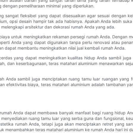
nium adalah bahan yang sangat tahan lama yang tahan terhadap kar
ng dengan pemeliharaan minimal yang diperlukan.
g sangat fleksibel yang dapat disesuaikan agar sesuai dengan keb
nium, opsi desain hampir tak ada habisnya. Apakah Anda lebih suk
uk melengkapi arsitektur dan dekorasi rumah Anda yang ada.
mat biaya untuk meningkatkan rekaman persegi rumah Anda. Dengan
perti Anda yang dapat digunakan tanpa perlu renovasi atau pen
dan dapat membantu meningkatkan nilai jual kembali rumah Anda.
 cerdas yang dapat meningkatkan kualitas hidup Anda sambil juga 
ndah, dan keserbagunaan, teras matahari aluminium menawarkan s
rumah Anda sambil juga menciptakan ruang tamu luar ruangan yang
, dan efektivitas biaya, teras matahari aluminium adalah tambahan 
i rumah Anda dapat membawa banyak manfaat bagi ruang hidup Anda
 menyediakan ruang tamu luar yang serba guna dan fungsional, keung
estetika rumah Anda, tetapi juga akan menciptakan retret yang sa
 menambahkan teras matahari aluminium ke rumah Anda hari ini da