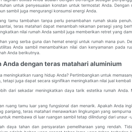
uhan untuk penyesuaian konstan untuk termostat Anda. Dengan me
n sambil juga mengurangi konsumsi energi Anda.
n ruang tamu tambahan tanpa perlu penambahan rumah skala pen
santai, teras matahari dapat menambah rekaman persegi yang berh
ningkatkan nilai rumah Anda sambil juga memberikan retret yang dam
ahan yang serba guna dan hemat energi untuk rumah mana pun. Den
 utilitas Anda sambil menambahkan nilai dan kenyamanan pada ru
mah Anda berikutnya.
ah Anda dengan teras matahari aluminium
ga meningkatkan ruang hidup Anda? Pertimbangkan untuk memasang 
etapi juga dapat secara signifikan meningkatkan nilai jual kembal
ih dari sekadar meningkatkan daya tarik estetika rumah Anda. M
an ruang tamu luar yang fungsional dan menarik. Apakah Anda in
yang panjang, teras matahari menawarkan lingkungan yang sempurna
ntuk membawa di luar ruangan sambil tetap dilindungi dari unsur -u
dalah daya tahan dan persyaratan pemeliharaan yang rendah. Ti