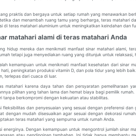
yang praktis dan bergaya untuk setiap rumah yang menawarkan berb
 estetika dan menambah ruang tamu yang berharga, teras matahari 
di teras matahari aluminium untuk meningkatkan keindahan dan fung
ar matahari alami di teras matahari Anda
g hidup mereka dan menikmati manfaat sinar matahari alami, tera
umah tetapi juga menyediakan ruang yang ditunjuk untuk relaksasi
alah kemampuan untuk menikmati manfaat kesehatan dari sinar mat
ati, peningkatan produksi vitamin D, dan pola tidur yang lebih b
terlepas dari cuaca di luar.
s matahari karena daya tahan dan persyaratan pemeliharaan yan
nya pilihan yang tahan lama dan hemat biaya bagi pemilik rumah. 
tanpa berkompromi dengan kekuatan atau stabilitas.
i fleksibilitas dan penyesuaian yang sesuai dengan preferensi dan
dapat dengan mudah disesuaikan agar sesuai dengan dekorasi rumah
ptakan teras matahari yang sempurna untuk rumah Anda.
iensi energinya. Dengan kemampuan untuk mengontrol jumlah sinar 
anasan atau pendinginan tambahan. Ini tidak hanya membantu men