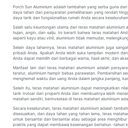
Porch Sun Aluminium adalah tambahan yang serba guna dan b
daya tahan dan persyaratan pemeliharaan yang rendah hin
daya tarik dan fungsionalitas rumah Anda secara keseluruhan
Salah satu keuntungan utama dari teras matahari aluminium
hujan, angin, dan salju. Ini berarti bahwa teras matahari
seperti kayu atau vinil, aluminium tidak memudar, melengku
Selain daya tahannya, teras matahari aluminium juga sanga
pribadi Anda. Apakah Anda lebih suka tampilan modern dan 
Anda dapat memilih dari berbagai warna, hasil akhir, dan ak
Manfaat lain dari teras matahari aluminium adalah persya
teratur, aluminium hampir bebas perawatan. Pembersihan sed
menghemat waktu dan uang Anda dalam jangka panjang, kare
Selain itu, teras matahari aluminium dapat meningkatkan ni
tarik trotoar dari properti Anda dan membuatnya lebih mena
matahari sendiri, berinvestasi di teras matahari aluminium a
Secara keseluruhan, teras matahari aluminium adalah tamba
disesuaikan, dan daya tahan yang tahan lama, teras matah
untuk bersantai dan bersantai atau sebagai area menghibu
praktis yang dapat membawa kesenangan bertahun -tahun k