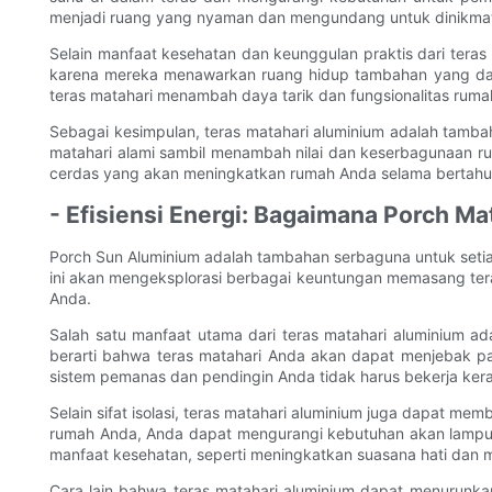
menjadi ruang yang nyaman dan mengundang untuk dinikmat
Selain manfaat kesehatan dan keunggulan praktis dari teras 
karena mereka menawarkan ruang hidup tambahan yang dap
teras matahari menambah daya tarik dan fungsionalitas ruma
Sebagai kesimpulan, teras matahari aluminium adalah tamb
matahari alami sambil menambah nilai dan keserbagunaan ru
cerdas yang akan meningkatkan rumah Anda selama bertahu
- Efisiensi Energi: Bagaimana Porch M
Porch Sun Aluminium adalah tambahan serbaguna untuk setiap
ini akan mengeksplorasi berbagai keuntungan memasang tera
Anda.
Salah satu manfaat utama dari teras matahari aluminium a
berarti bahwa teras matahari Anda akan dapat menjebak pa
sistem pemanas dan pendingin Anda tidak harus bekerja ke
Selain sifat isolasi, teras matahari aluminium juga dapat
rumah Anda, Anda dapat mengurangi kebutuhan akan lampu d
manfaat kesehatan, seperti meningkatkan suasana hati dan m
Cara lain bahwa teras matahari aluminium dapat menurunka