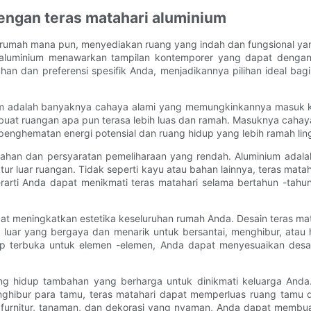
engan teras matahari aluminium
rumah mana pun, menyediakan ruang yang indah dan fungsional yan
 aluminium menawarkan tampilan kontemporer yang dapat dengan 
an dan preferensi spesifik Anda, menjadikannya pilihan ideal bagi
nium adalah banyaknya cahaya alami yang memungkinkannya masuk k
at ruangan apa pun terasa lebih luas dan ramah. Masuknya cahay
penghematan energi potensial dan ruang hidup yang lebih ramah li
a tahan dan persyaratan pemeliharaan yang rendah. Aluminium adal
ktur luar ruangan. Tidak seperti kayu atau bahan lainnya, teras m
rarti Anda dapat menikmati teras matahari selama bertahun -tah
dapat meningkatkan estetika keseluruhan rumah Anda. Desain teras
g luar yang bergaya dan menarik untuk bersantai, menghibur, ata
ap terbuka untuk elemen -elemen, Anda dapat menyesuaikan desa
ruang hidup tambahan yang berharga untuk dinikmati keluarga A
nghibur para tamu, teras matahari dapat memperluas ruang tamu
 furnitur, tanaman, dan dekorasi yang nyaman, Anda dapat memb