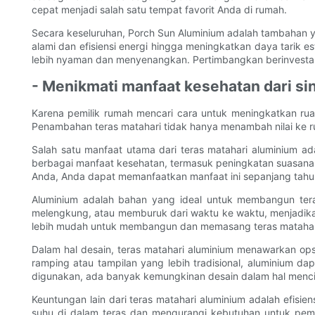
cepat menjadi salah satu tempat favorit Anda di rumah.
Secara keseluruhan, Porch Sun Aluminium adalah tambahan 
alami dan efisiensi energi hingga meningkatkan daya tarik
lebih nyaman dan menyenangkan. Pertimbangkan berinvestasi 
- Menikmati manfaat kesehatan dari sin
Karena pemilik rumah mencari cara untuk meningkatkan ruan
Penambahan teras matahari tidak hanya menambah nilai ke r
Salah satu manfaat utama dari teras matahari aluminium ad
berbagai manfaat kesehatan, termasuk peningkatan suasana h
Anda, Anda dapat memanfaatkan manfaat ini sepanjang tahun, 
Aluminium adalah bahan yang ideal untuk membangun tera
melengkung, atau memburuk dari waktu ke waktu, menjadikan
lebih mudah untuk membangun dan memasang teras matahari 
Dalam hal desain, teras matahari aluminium menawarkan ops
ramping atau tampilan yang lebih tradisional, aluminium 
digunakan, ada banyak kemungkinan desain dalam hal menci
Keuntungan lain dari teras matahari aluminium adalah efis
suhu di dalam teras dan mengurangi kebutuhan untuk pem