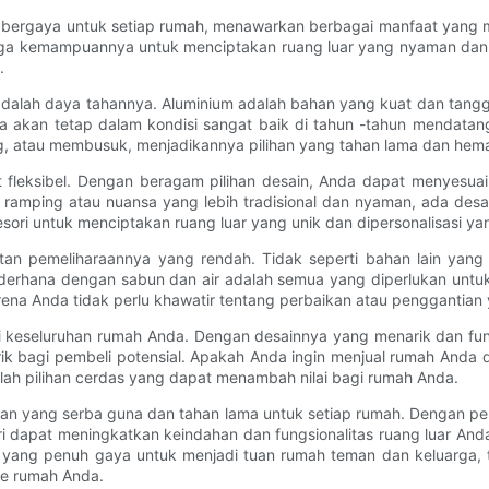
ergaya untuk setiap rumah, menawarkan berbagai manfaat yang men
gga kemampuannya untuk menciptakan ruang luar yang nyaman dan
.
 adalah daya tahannya. Aluminium adalah bahan yang kuat dan tan
 Anda akan tetap dalam kondisi sangat baik di tahun -tahun mendat
ng, atau membusuk, menjadikannya pilihan yang tahan lama dan hem
t fleksibel. Dengan beragam pilihan desain, Anda dapat menyesua
ramping atau nuansa yang lebih tradisional dan nyaman, ada desai
sesori untuk menciptakan ruang luar yang unik dan dipersonalisasi 
ratan pemeliharaannya yang rendah. Tidak seperti bahan lain ya
erhana dengan sabun dan air adalah semua yang diperlukan untuk m
na Anda tidak perlu khawatir tentang perbaikan atau penggantian 
lai keseluruhan rumah Anda. Dengan desainnya yang menarik dan fun
rik bagi pembeli potensial. Apakah Anda ingin menjual rumah Anda 
dalah pilihan cerdas yang dapat menambah nilai bagi rumah Anda.
han yang serba guna dan tahan lama untuk setiap rumah. Dengan pe
ari dapat meningkatkan keindahan dan fungsionalitas ruang luar A
r yang penuh gaya untuk menjadi tuan rumah teman dan keluarga, t
e rumah Anda.