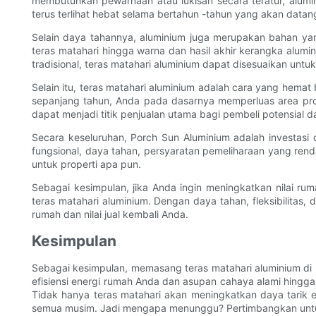
membutuhkan pewarnaan atau lukisan secara teratur, alumi
terus terlihat hebat selama bertahun -tahun yang akan data
Selain daya tahannya, aluminium juga merupakan bahan yan
teras matahari hingga warna dan hasil akhir kerangka alumi
tradisional, teras matahari aluminium dapat disesuaikan unt
Selain itu, teras matahari aluminium adalah cara yang he
sepanjang tahun, Anda pada dasarnya memperluas area pro
dapat menjadi titik penjualan utama bagi pembeli potensial 
Secara keseluruhan, Porch Sun Aluminium adalah investasi
fungsional, daya tahan, persyaratan pemeliharaan yang re
untuk properti apa pun.
Sebagai kesimpulan, jika Anda ingin meningkatkan nilai 
teras matahari aluminium. Dengan daya tahan, fleksibilitas
rumah dan nilai jual kembali Anda.
Kesimpulan
Sebagai kesimpulan, memasang teras matahari aluminium d
efisiensi energi rumah Anda dan asupan cahaya alami hingga
Tidak hanya teras matahari akan meningkatkan daya tarik 
semua musim. Jadi mengapa menunggu? Pertimbangkan untuk