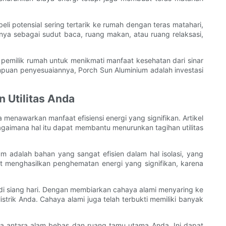
li potensial sering tertarik ke rumah dengan teras matahari,
 sebagai sudut baca, ruang makan, atau ruang relaksasi,
emilik rumah untuk menikmati manfaat kesehatan dari sinar
mpuan penyesuaiannya, Porch Sun Aluminium adalah investasi
 Utilitas Anda
enawarkan manfaat efisiensi energi yang signifikan. Artikel
gaimana hal itu dapat membantu menurunkan tagihan utilitas
 adalah bahan yang sangat efisien dalam hal isolasi, yang
t menghasilkan penghematan energi yang signifikan, karena
di siang hari. Dengan membiarkan cahaya alami menyaring ke
ik Anda. Cahaya alami juga telah terbukti memiliki banyak
ga antara alam bebas dan ruang tamu utama Anda. Ini dapat