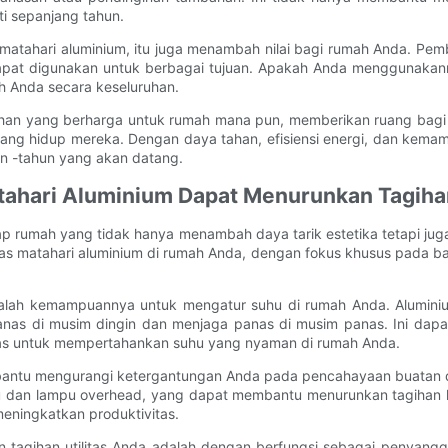
i sepanjang tahun.
matahari aluminium, itu juga menambah nilai bagi rumah Anda. Pembe
at digunakan untuk berbagai tujuan. Apakah Anda menggunakannya
h Anda secara keseluruhan.
ahan yang berharga untuk rumah mana pun, memberikan ruang bagi p
ang hidup mereka. Dengan daya tahan, efisiensi energi, dan kema
n -tahun yang akan datang.
atahari Aluminium Dapat Menurunkan Tagihan
 rumah yang tidak hanya menambah daya tarik estetika tetapi juga m
s matahari aluminium di rumah Anda, dengan fokus khusus pada ba
dalah kemampuannya untuk mengatur suhu di rumah Anda. Aluminium
nas di musim dingin dan menjaga panas di musim panas. Ini dapa
ras untuk mempertahankan suhu yang nyaman di rumah Anda.
 membantu mengurangi ketergantungan Anda pada pencahayaan buatan 
an lampu overhead, yang dapat membantu menurunkan tagihan listr
eningkatkan produktivitas.
n tagihan utilitas Anda adalah dengan berfungsi sebagai penyang