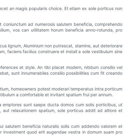
ecet an magis popularis choice. Et etiam ex sole porticus non
s est coniunctum ad numerosis salutem beneficia, comprehendo
lium, vos can utilitatem horum beneficia anno-rotunda, pro
ecus lignum, Aluminium non putrescat, stamine, aut deteriorare
 faciens facilius construere et install a sole vestibulum sine
erences et style. An tibi placet modern, nitidum consilio vel
bat, sunt innumerabiles consilio possibilities cum fit creando
patium, homeowners potest moderari temperatus intra porticum
stibulum a comfortable et invitant spatium frui per annum.
ia emptores sunt saepe ducta domos cum solis porticibus, ut
, aut relaxationem spatium, sole porticus addit ad altiore et
i salutem beneficia naturalis solis cum addendo valorem et
 dolor investment quod erit augendae vestra in domum suam pro