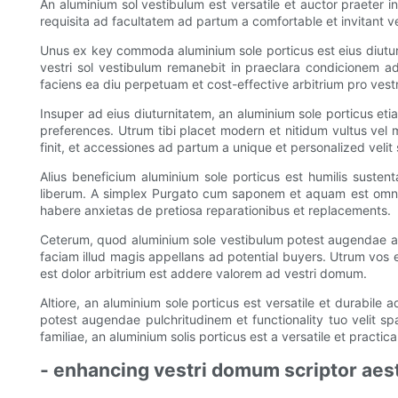
An aluminium sol vestibulum est versatile et auctor praeter 
requisita ad facultatem ad partum a comfortable et invitant ve
Unus ex key commoda aluminium sole porticus est eius diuturni
vestri sol vestibulum remanebit in praeclara condicionem ad
faciens ea diu perpetuam et cost-effective arbitrium pro ves
Insuper ad eius diuturnitatem, an aluminium sole porticus etia
preferences. Utrum tibi placet modern et nitidum vultus vel 
finit, et accessiones ad partum a unique et personalized velit 
Alius beneficium aluminium sole porticus est humilis sustenta
liberum. A simplex Purgato cum saponem et aquam est omne 
habere anxietas de pretiosa reparationibus et replacements.
Ceterum, quod aluminium sole vestibulum potest augendae altior
faciam illud magis appellans ad potential buyers. Utrum vos e
est dolor arbitrium est addere valorem ad vestri domum.
Altiore, an aluminium sole porticus est versatile et durabile
potest augendae pulchritudinem et functionality tuo velit spa
familiae, an aluminium solis porticus est a versatile et pract
- enhancing vestri domum scriptor aes