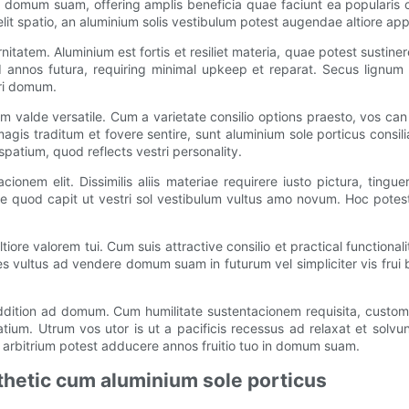
in domum suam, offering amplis beneficia quae faciunt ea popularis
lit spatio, an aluminium solis vestibulum potest augendae altiore appe
tatem. Aluminium est fortis et resiliet materia, quae potest sustin
 annos futura, requiring minimal upkeep et reparat. Secus lignum 
tri domum.
m valde versatile. Cum a varietate consilio options praesto, vos can 
magis traditum et fovere sentire, sunt aluminium sole porticus consi
spatium, quod reflects vestri personality.
cionem elit. Dissimilis aliis materiae requirere iusto pictura, ting
quod capit ut vestri sol vestibulum vultus amo novum. Hoc potest
e valorem tui. Cum suis attractive consilio et practical functionali
s vultus ad vendere domum suam in futurum vel simpliciter vis frui b
 addition ad domum. Cum humilitate sustentacionem requisita, custom
tium. Utrum vos utor is ut a pacificis recessus ad relaxat et solvu
ica arbitrium potest adducere annos fruitio tuo in domum suam.
thetic cum aluminium sole porticus