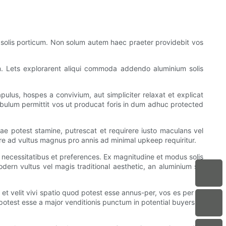
solis porticum. Non solum autem haec praeter providebit vos
. Lets explorarent aliqui commoda addendo aluminium solis
pulus, hospes a convivium, aut simpliciter relaxat et explicat
tibulum permittit vos ut producat foris in dum adhuc protected
e potest stamine, putrescat et requirere iusto maculans vel
e ad vultus magnus pro annis ad minimal upkeep requiritur.
ca necessitatibus et preferences. Ex magnitudine et modus solis
odern vultus vel magis traditional aesthetic, an aluminium sol
 velit vivi spatio quod potest esse annus-per, vos es per se
potest esse a major venditionis punctum in potential buyers et