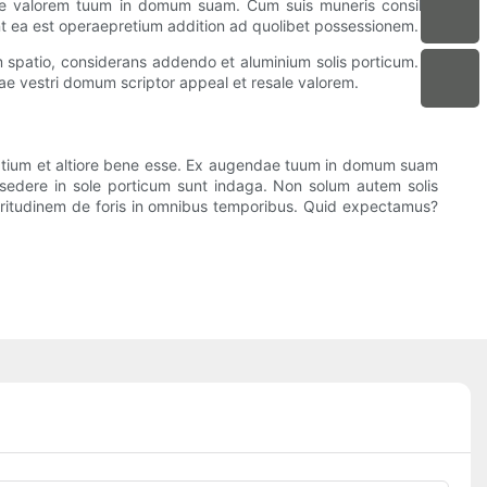
ale valorem tuum in domum suam. Cum suis muneris consilio,
iunt ea est operaepretium addition ad quolibet possessionem.
 spatio, considerans addendo et aluminium solis porticum. Et
dae vestri domum scriptor appeal et resale valorem.
patium et altiore bene esse. Ex augendae tuum in domum suam
umsedere in sole porticum sunt indaga. Non solum autem solis
hritudinem de foris in omnibus temporibus. Quid expectamus?