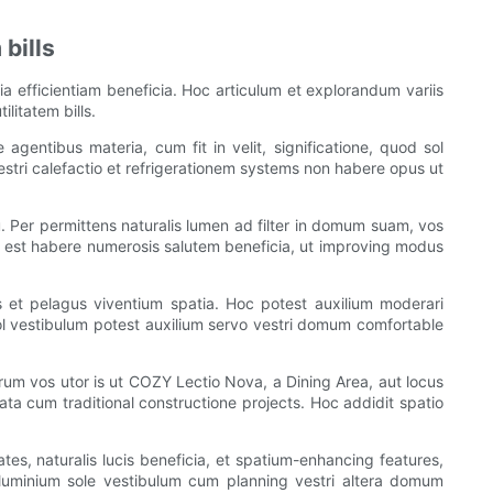
bills
ia efficientiam beneficia. Hoc articulum et explorandum variis
litatem bills.
entibus materia, cum fit in velit, significatione, quod sol
vestri calefactio et refrigerationem systems non habere opus ut
iu. Per permittens naturalis lumen ad filter in domum suam, vos
sum est habere numerosis salutem beneficia, ut improving modus
ris et pelagus viventium spatia. Hoc potest auxilium moderari
 vestibulum potest auxilium servo vestri domum comfortable
rum vos utor is ut COZY Lectio Nova, a Dining Area, aut locus
ta cum traditional constructione projects. Hoc addidit spatio
ates, naturalis lucis beneficia, et spatium-enhancing features,
luminium sole vestibulum cum planning vestri altera domum