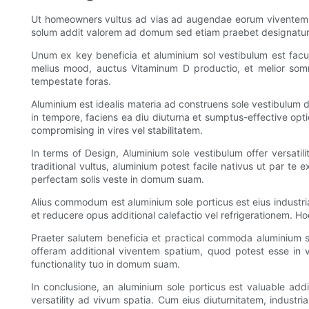
Ut homeowners vultus ad vias ad augendae eorum viventem spat
solum addit valorem ad domum sed etiam praebet designatur 
Unum ex key beneficia et aluminium sol vestibulum est facul
melius mood, auctus Vitaminum D productio, et melior somn
tempestate foras.
Aluminium est idealis materia ad construens sole vestibulum d
in tempore, faciens ea diu diuturna et sumptus-effective opti
compromising in vires vel stabilitatem.
In terms of Design, Aluminium sole vestibulum offer versatil
traditional vultus, aluminium potest facile nativus ut par te
perfectam solis veste in domum suam.
Alius commodum est aluminium sole porticus est eius industr
et reducere opus additional calefactio vel refrigerationem. H
Praeter salutem beneficia et practical commoda aluminium s
offeram additional viventem spatium, quod potest esse in var
functionality tuo in domum suam.
In conclusione, an aluminium sole porticus est valuable a
versatility ad vivum spatia. Cum eius diuturnitatem, industr