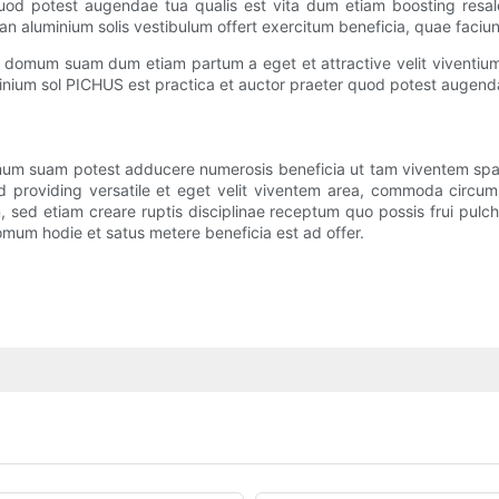
 quod potest augendae tua qualis est vita dum etiam boosting res
y, an aluminium solis vestibulum offert exercitum beneficia, quae fac
in domum suam dum etiam partum a eget et attractive velit viventium
uminium sol PICHUS est practica et auctor praeter quod potest augen
n domum suam potest adducere numerosis beneficia ut tam viventem s
 ad providing versatile et eget velit viventem area, commoda circ
ed etiam creare ruptis disciplinae receptum quo possis frui pulc
mum hodie et satus metere beneficia est ad offer.