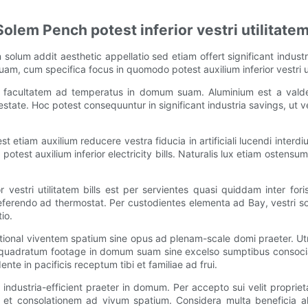
olem Pench potest inferior vestri utilitatem 
solum addit aesthetic appellatio sed etiam offert significant industr
m, cum specifica focus in quomodo potest auxilium inferior vestri uti
facultatem ad temperatus in domum suam. Aluminium est a valde ag
state. Hoc potest consequuntur in significant industria savings, ut 
 etiam auxilium reducere vestra fiducia in artificiali lucendi interd
test auxilium inferior electricity bills. Naturalis lux etiam osten
 vestri utilitatem bills est per servientes quasi quiddam inter fo
rendo ad thermostat. Per custodientes elementa ad Bay, vestri sol
io.
tional viventem spatium sine opus ad plenam-scale domi praeter. Ut
le quadratum footage in domum suam sine excelso sumptibus consocia
e in pacificis receptum tibi et familiae ad frui.
 industria-efficient praeter in domum. Per accepto sui velit propriet
m et consolationem ad vivum spatium. Considera multa beneficia a