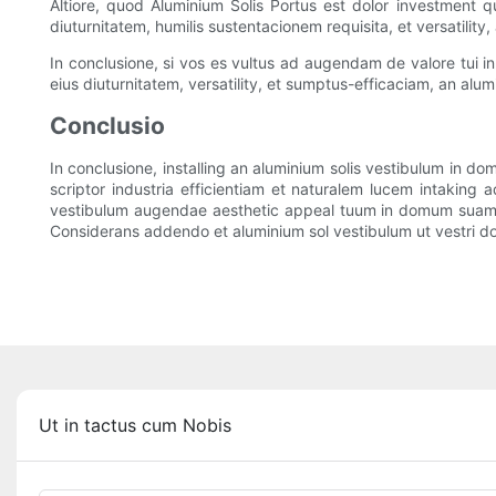
Altiore, quod Aluminium Solis Portus est dolor investment
diuturnitatem, humilis sustentacionem requisita, et versatilit
In conclusione, si vos es vultus ad augendam de valore tui 
eius diuturnitatem, versatility, et sumptus-efficaciam, an al
Conclusio
In conclusione, installing an aluminium solis vestibulum i
scriptor industria efficientiam et naturalem lucem intaking
vestibulum augendae aesthetic appeal tuum in domum suam, s
Considerans addendo et aluminium sol vestibulum ut vestri do
Ut in tactus cum Nobis