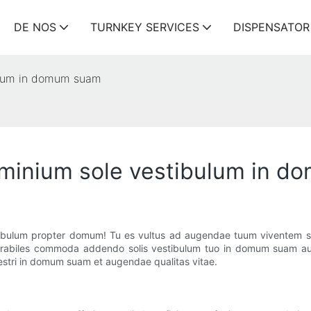
DE NOS
TURNKEY SERVICES
DISPENSATOR
bulum in domum suam
luminium sole vestibulum in 
stibulum propter domum! Tu es vultus ad augendae tuum viventem s
merabiles commoda addendo solis vestibulum tuo in domum suam auc
estri in domum suam et augendae qualitas vitae.