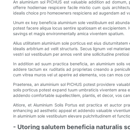
An aluminium sol PICHUS est valuable addition ad domum, pr
offerre hodiernae respicere facile mixtio cum quis architect
idealis choice pro homeowners respiciens ad augendam ad va
Unum ex key beneficia aluminium sole vestibulum est abundant
potest facere aliqua locus sentire spatiosam et excipientem. Hoc
savings et magis environmentally amica viventem spatium.
Alius utilitatem aluminium sole porticus est eius diuturnitatem
idealis arbitrium ad velit structuris. Secus lignum vel mater
vestri sol vestibulum per annos venit sine sollicitudine pretio
In addition ad suum practica beneficia, an aluminium solis 
addere tactum ex ruditatis ad proprietas creando a penicullus 
cum vitrea muros vel ut aperire ad elementa, vos can mos con
Praeterea, an aluminium sol PICHUS potest providere valuable 
solis porticus potest expand tuum umbraticis viventem area et 
addendo comfortable supellectilem, plantis, et decor, vos can
Altiore, et Aluminium Solis Portus est practica et auctor p
enhancing ad aesthetic appeal et addendo valuable viventium 
in aluminium sole vestibulum elevare pulchritudinem et functi
- Utoring salutem beneficia naturalis so