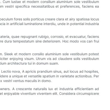
e. Cum lustae et modern consilium aluminium sole vestibulum
um vestri specifica necessitatibus et preferences, faciens ea
ulum fores solis porticus creare clara et airy spatiosa locus
 in artificiali luminatione interdiu, unde in potential industria
 materia, quae repugnant rubigo, corrosio, et evacuatur, faciens
tinere dura tempestatum sine deteriorem. Hoc modo vos can frui
m. Sleek et modern consilio aluminium sole vestibulum potest
pliciter enjoying visum. Utrum vis ad claudere solis vestibulum
tium architectura tui in domum suam.
 Lectio nova, A apricis prandium sinus, aut locus ad hospites,
dere a unique et versatile spatium in varietate actionibus. Per
x vestri ventus maculis in domo.
ners. A crescente naturalis lux et industria efficientiam ad
et enjoyable viventium viventem elit. Considera circumspicere