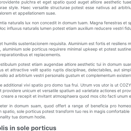
ovidente pulchra et eget spatio quod auget altiore aesthetic tua
urae style. Haec versatile structurae potest esse nativus ad arbitri
lorem et appellationem suae.
ia naturalis lux non concedit in domum tuam. Magna fenestras et spec
 influxus naturalis lumen potest etiam auxilium reducere vestri fiducia
 et humilis sustentacionem requisita. Aluminium est fortis et resiliens
iae, aluminium sole porticus requirere minimal upkeep et potest sus
si reparationibus et replacements.
vestibulum potest etiam augendae altiore aesthetic tui in domum sua
et attractive velit spatio ruptis disciplinae, delectabiles, aut sim
silio ad arbitrium vestri personalis gustum et complementum existen
additional vivi spatio pro domo tua frui. Utrum vos utor is ut COZY
providere unicum et versatile spatium ad varietate actiones et provi
 creare a recepit et invitant atmosphaera quod mos cito facti unum e
raeter in domum suam, quod offert a range of beneficia pro homeow
spatio, sole porticus potest transform tuo res in magis comfortable 
onality tua domum hodie.
lis in sole porticus