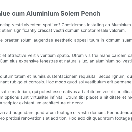
Value cum Aluminium Solem Pench
ing vestri viventem spatium? Considerans Installing an Aluminium 
t etiam significantly crescat vestri domum scriptor resale valorem.
 quae praeter solum augendae aesthetic appeal tuum in domum suam
et attractive velit viventium spatio. Utrum vis frui mane calicem ca
Cum eius expansive fenestras et naturalis lux, an aluminium sol ves
uturnitatem et humilis sustentacionem requisita. Secus lignum, qua
ant rubigo et corrosio. Hoc modo quod sol vestibulum erit permaner
satile materiam, qui potest esse nativus ad arbitrium vestri specifi
ions sunt virtualiter infinita. Utrum tibi placet a nitiditate et m
scriptor existentium architectura et decor.
 via ad augendam quadratum footage of vestri domum. Per addendo et
pro pretiosi renovationis et addition. Hoc addidit quadratum footage 