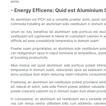
annis.
- Energy Efficens: Quid est Aluminium S
An aluminium sol PICH est a versatile praeter domi, quod non 
commoda installing an aluminium solis vestibulum in domum sua
Unum ex key beneficia de aluminium sole porticus est eius 
vestibulum erit captionem in hieme et custodiant calorem in ae
difficile ad esse consolatoria temperatus in domum suam.
Praeter suam proprietates, an aluminium sole vestibulum potest
can redigendum opus in caput luminaria et lampadibus, quod po
et boosting productivity.
Alius modus est quod aluminium sole porticus potest inferior
temperatus in domum suam, reducendo opus ad assiduam refe
anno-undique dum etiam reducing vestri industria consummat
Praeterea, an aluminium sol vestibulum potest providere addi
ad relaxat et solvit, solis solis Pench potest addere valuab
potest crescere valorem tui in domum suam dum etiam provident
In conclusione, an aluminium sol vestibulum est a versatile et
vos can minus vestra utilitatem bills cum addendo valore