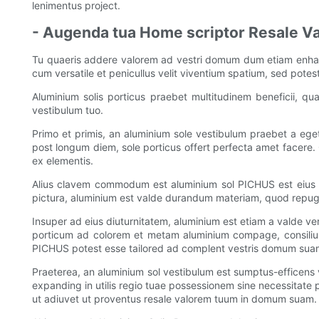
lenimentus project.
- Augenda tua Home scriptor Resale 
Tu quaeris addere valorem ad vestri domum dum etiam enhanc
cum versatile et penicullus velit viventium spatium, sed potes
Aluminium solis porticus praebet multitudinem beneficii,
vestibulum tuo.
Primo et primis, an aluminium sole vestibulum praebet a eget 
post longum diem, sole porticus offert perfecta amet facere. 
ex elementis.
Alius clavem commodum est aluminium sol PICHUS est eius di
pictura, aluminium est valde durandum materiam, quod repugn
Insuper ad eius diuturnitatem, aluminium est etiam a valde ver
porticum ad colorem et metam aluminium compage, consilium opt
PICHUS potest esse tailored ad complent vestris domum suam 
Praeterea, an aluminium sol vestibulum est sumptus-efficens
expanding in utilis regio tuae possessionem sine necessitate 
ut adiuvet ut proventus resale valorem tuum in domum suam.