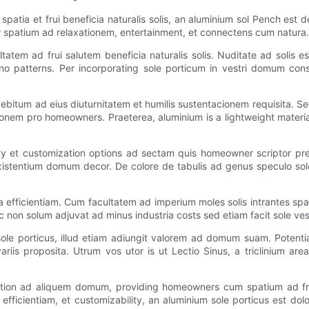
ia et frui beneficia naturalis solis, an aluminium sol Pench est d
spatium ad relaxationem, entertainment, et connectens cum natura.
tatem ad frui salutem beneficia naturalis solis. Nuditate ad soli
o patterns. Per incorporating sole porticum in vestri domum consi
ebitum ad eius diuturnitatem et humilis sustentacionem requisita. S
onem pro homeowners. Praeterea, aluminium is a lightweight materiam,
ity et customization options ad sectam quis homeowner scriptor pref
 existentium domum decor. De colore de tabulis ad genus speculo sole
ia efficientiam. Cum facultatem ad imperium moles solis intrantes s
oc non solum adjuvat ad minus industria costs sed etiam facit sole ve
ole porticus, illud etiam adiungit valorem ad domum suam. Potent
iis proposita. Utrum vos utor is ut Lectio Sinus, a triclinium area
ddition ad aliquem domum, providing homeowners cum spatium ad fru
ia efficientiam, et customizability, an aluminium sole porticus est