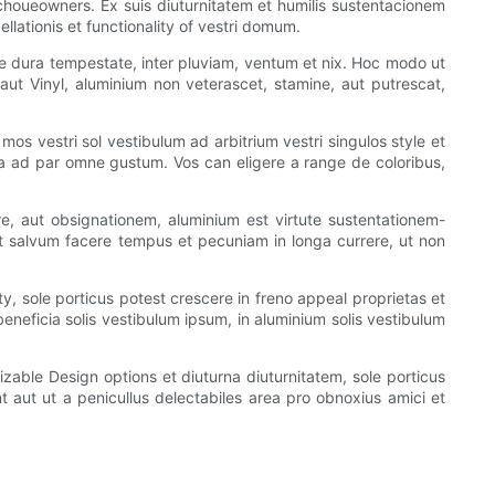
 choueowners. Ex suis diuturnitatem et humilis sustentacionem
llationis et functionality of vestri domum.
ere dura tempestate, inter pluviam, ventum et nix. Hoc modo ut
aut Vinyl, aluminium non veterascet, stamine, aut putrescat,
mos vestri sol vestibulum ad arbitrium vestri singulos style et
lia ad par omne gustum. Vos can eligere a range de coloribus,
uere, aut obsignationem, aluminium est virtute sustentationem-
 salvum facere tempus et pecuniam in longa currere, ut non
ty, sole porticus potest crescere in freno appeal proprietas et
eneficia solis vestibulum ipsum, in aluminium solis vestibulum
izable Design options et diuturna diuturnitatem, sole porticus
nt aut ut a penicullus delectabiles area pro obnoxius amici et