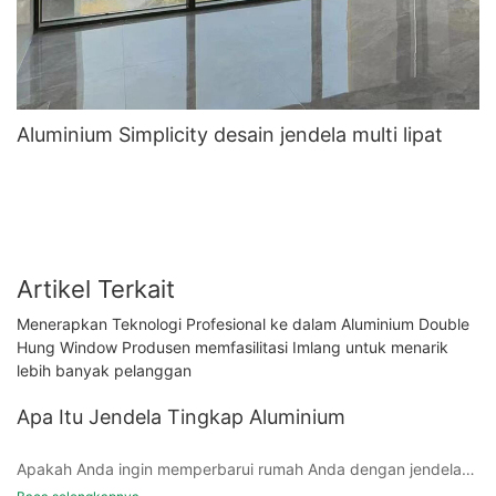
Aluminium Simplicity desain jendela multi lipat
Artikel Terkait
Menerapkan Teknologi Profesional ke dalam Aluminium Double
Hung Window Produsen memfasilitasi Imlang untuk menarik
lebih banyak pelanggan
Apa Itu Jendela Tingkap Aluminium
Apakah Anda ingin memperbarui rumah Anda dengan jendela
bergaya dan hemat energi? Lihat saja jendela tingkap