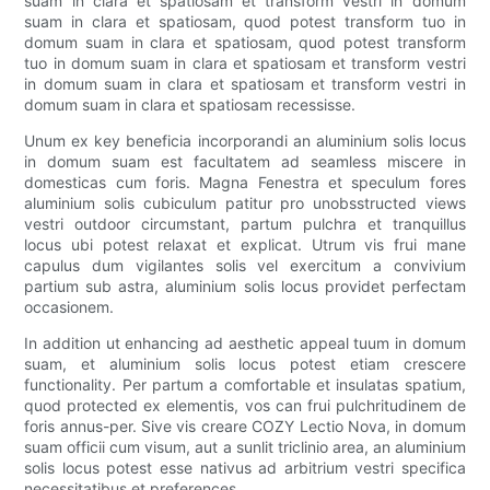
suam in clara et spatiosam et transform vestri in domum
suam in clara et spatiosam, quod potest transform tuo in
domum suam in clara et spatiosam, quod potest transform
tuo in domum suam in clara et spatiosam et transform vestri
in domum suam in clara et spatiosam et transform vestri in
domum suam in clara et spatiosam recessisse.
Unum ex key beneficia incorporandi an aluminium solis locus
in domum suam est facultatem ad seamless miscere in
domesticas cum foris. Magna Fenestra et speculum fores
aluminium solis cubiculum patitur pro unobsstructed views
vestri outdoor circumstant, partum pulchra et tranquillus
locus ubi potest relaxat et explicat. Utrum vis frui mane
capulus dum vigilantes solis vel exercitum a convivium
partium sub astra, aluminium solis locus providet perfectam
occasionem.
In addition ut enhancing ad aesthetic appeal tuum in domum
suam, et aluminium solis locus potest etiam crescere
functionality. Per partum a comfortable et insulatas spatium,
quod protected ex elementis, vos can frui pulchritudinem de
foris annus-per. Sive vis creare COZY Lectio Nova, in domum
suam officii cum visum, aut a sunlit triclinio area, an aluminium
solis locus potest esse nativus ad arbitrium vestri specifica
necessitatibus et preferences.