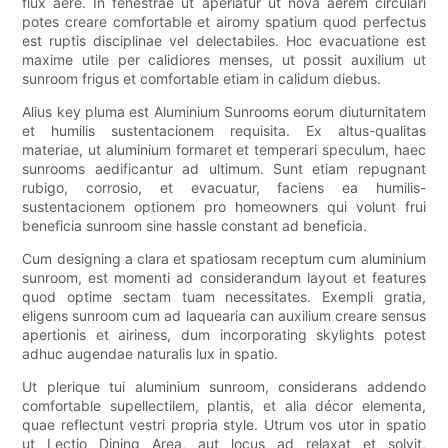
flux aere. In fenestrae ut aperiatur ut nova aerem circulari
potes creare comfortable et airomy spatium quod perfectus
est ruptis disciplinae vel delectabiles. Hoc evacuatione est
maxime utile per calidiores menses, ut possit auxilium ut
sunroom frigus et comfortable etiam in calidum diebus.
Alius key pluma est Aluminium Sunrooms eorum diuturnitatem
et humilis sustentacionem requisita. Ex altus-qualitas
materiae, ut aluminium formaret et temperari speculum, haec
sunrooms aedificantur ad ultimum. Sunt etiam repugnant
rubigo, corrosio, et evacuatur, faciens ea humilis-
sustentacionem optionem pro homeowners qui volunt frui
beneficia sunroom sine hassle constant ad beneficia.
Cum designing a clara et spatiosam receptum cum aluminium
sunroom, est momenti ad considerandum layout et features
quod optime sectam tuam necessitates. Exempli gratia,
eligens sunroom cum ad laquearia can auxilium creare sensus
apertionis et airiness, dum incorporating skylights potest
adhuc augendae naturalis lux in spatio.
Ut plerique tui aluminium sunroom, considerans addendo
comfortable supellectilem, plantis, et alia décor elementa,
quae reflectunt vestri propria style. Utrum vos utor in spatio
ut Lectio Dining Area, aut locus ad relaxat et solvit,