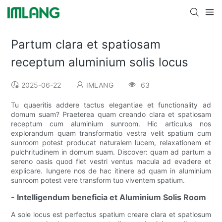
Partum clara et spatiosam
receptum aluminium solis locus
2025-06-22
IMLANG
63
Tu quaeritis addere tactus elegantiae et functionality ad
domum suam? Praeterea quam creando clara et spatiosam
receptum cum aluminium sunroom. Hic articulus nos
explorandum quam transformatio vestra velit spatium cum
sunroom potest producat naturalem lucem, relaxationem et
pulchritudinem in domum suam. Discover: quam ad partum a
sereno oasis quod fiet vestri ventus macula ad evadere et
explicare. Iungere nos de hac itinere ad quam in aluminium
sunroom potest vere transform tuo viventem spatium.
- Intelligendum beneficia et Aluminium Solis Room
A sole locus est perfectus spatium creare clara et spatiosum