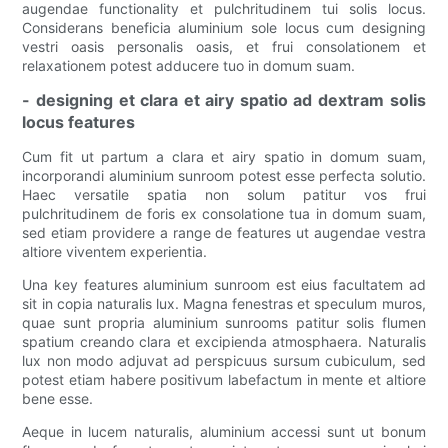
augendae functionality et pulchritudinem tui solis locus.
Considerans beneficia aluminium sole locus cum designing
vestri oasis personalis oasis, et frui consolationem et
relaxationem potest adducere tuo in domum suam.
- designing et clara et airy spatio ad dextram solis
locus features
Cum fit ut partum a clara et airy spatio in domum suam,
incorporandi aluminium sunroom potest esse perfecta solutio.
Haec versatile spatia non solum patitur vos frui
pulchritudinem de foris ex consolatione tua in domum suam,
sed etiam providere a range de features ut augendae vestra
altiore viventem experientia.
Una key features aluminium sunroom est eius facultatem ad
sit in copia naturalis lux. Magna fenestras et speculum muros,
quae sunt propria aluminium sunrooms patitur solis flumen
spatium creando clara et excipienda atmosphaera. Naturalis
lux non modo adjuvat ad perspicuus sursum cubiculum, sed
potest etiam habere positivum labefactum in mente et altiore
bene esse.
Aeque in lucem naturalis, aluminium accessi sunt ut bonum