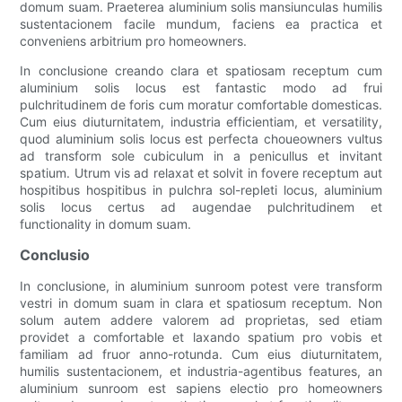
domum suam. Praeterea aluminium solis mansiunculas humilis
sustentacionem facile mundum, faciens ea practica et
conveniens arbitrium pro homeowners.
In conclusione creando clara et spatiosam receptum cum
aluminium solis locus est fantastic modo ad frui
pulchritudinem de foris cum moratur comfortable domesticas.
Cum eius diuturnitatem, industria efficientiam, et versatility,
quod aluminium solis locus est perfecta choueowners vultus
ad transform sole cubiculum in a penicullus et invitant
spatium. Utrum vis ad relaxat et solvit in fovere receptum aut
hospitibus hospitibus in pulchra sol-repleti locus, aluminium
solis locus certus ad augendae pulchritudinem et
functionality in domum suam.
Conclusio
In conclusione, in aluminium sunroom potest vere transform
vestri in domum suam in clara et spatiosum receptum. Non
solum autem addere valorem ad proprietas, sed etiam
providet a comfortable et laxando spatium pro vobis et
familiam ad fruor anno-rotunda. Cum eius diuturnitatem,
humilis sustentacionem, et industria-agentibus features, an
aluminium sunroom est sapiens electio pro homeowners