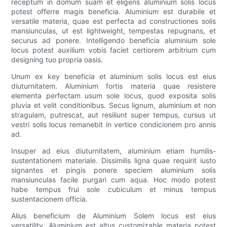
receptum in domum suam et eligens aluminium solis locus
potest offerre magis beneficia. Aluminium est durabile et
versatile materia, quae est perfecta ad constructiones solis
mansiunculas, ut est lightweight, tempestas repugnans, et
securus ad ponere. Intelligendo beneficia aluminium sole
locus potest auxilium vobis faciet certiorem arbitrium cum
designing tuo propria oasis.
Unum ex key beneficia et aluminium solis locus est eius
diuturnitatem. Aluminium fortis materia quae resistere
elementa perfectam usum sole locus, quod exposita solis
pluvia et velit conditionibus. Secus lignum, aluminium et non
stragulam, putrescat, aut resiliunt super tempus, cursus ut
vestri solis locus remanebit in vertice condicionem pro annis
ad.
Insuper ad eius diuturnitatem, aluminium etiam humilis-
sustentationem materiale. Dissimilis ligna quae requirit iusto
signantes et pingis ponere speciem aluminium solis
mansiunculas facile purgari cum aqua. Hoc modo potest
habe tempus frui sole cubiculum et minus tempus
sustentacionem officia.
Alius beneficium de Aluminium Solem locus est eius
versatility. Aluminium est altus customizable materia potest