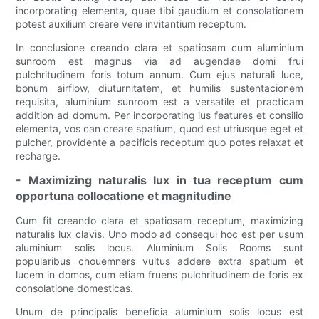
incorporating elementa, quae tibi gaudium et consolationem
potest auxilium creare vere invitantium receptum.
In conclusione creando clara et spatiosam cum aluminium
sunroom est magnus via ad augendae domi frui
pulchritudinem foris totum annum. Cum ejus naturali luce,
bonum airflow, diuturnitatem, et humilis sustentacionem
requisita, aluminium sunroom est a versatile et practicam
addition ad domum. Per incorporating ius features et consilio
elementa, vos can creare spatium, quod est utriusque eget et
pulcher, providente a pacificis receptum quo potes relaxat et
recharge.
- Maximizing naturalis lux in tua receptum cum
opportuna collocatione et magnitudine
Cum fit creando clara et spatiosam receptum, maximizing
naturalis lux clavis. Uno modo ad consequi hoc est per usum
aluminium solis locus. Aluminium Solis Rooms sunt
popularibus chouemners vultus addere extra spatium et
lucem in domos, cum etiam fruens pulchritudinem de foris ex
consolatione domesticas.
Unum de principalis beneficia aluminium solis locus est