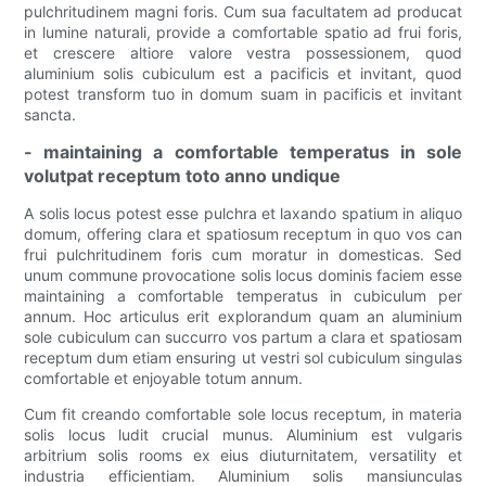
pulchritudinem magni foris. Cum sua facultatem ad producat
in lumine naturali, provide a comfortable spatio ad frui foris,
et crescere altiore valore vestra possessionem, quod
aluminium solis cubiculum est a pacificis et invitant, quod
potest transform tuo in domum suam in pacificis et invitant
sancta.
- maintaining a comfortable temperatus in sole
volutpat receptum toto anno undique
A solis locus potest esse pulchra et laxando spatium in aliquo
domum, offering clara et spatiosum receptum in quo vos can
frui pulchritudinem foris cum moratur in domesticas. Sed
unum commune provocatione solis locus dominis faciem esse
maintaining a comfortable temperatus in cubiculum per
annum. Hoc articulus erit explorandum quam an aluminium
sole cubiculum can succurro vos partum a clara et spatiosam
receptum dum etiam ensuring ut vestri sol cubiculum singulas
comfortable et enjoyable totum annum.
Cum fit creando comfortable sole locus receptum, in materia
solis locus ludit crucial munus. Aluminium est vulgaris
arbitrium solis rooms ex eius diuturnitatem, versatility et
industria efficientiam. Aluminium solis mansiunculas