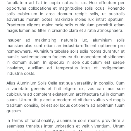
facultatem ad fiat in copia naturalis lux. Hoc effectum per
opportuna collocatione et magnitudine solis locus. Ponendo
solis cubiculum in area domum recipit solis, ut australis
adversus murum potes maximize moles lux intrat spatium.
Praeterea eligens maior mole solis cubiculum permittit etiam
magis lumen ad filter in creando clara et airatia atmosphaera.
Insuper ad maximizing naturalis lux, aluminium solis
mansiunculas sunt etiam an industria-efficient optionem pro
homeowners. Aluminium tabulae solis solis rooms durantur et
humilis sustentacionem faciens ea diu manentem obsidionem
in domum suam. In speculo in sole cubiculum est saepe
insulatas, auxilium ad temperatus intus et redigendum
industria costs.
Alius Aluminium Solis Cella est sua versatility in consilio. Cum
a varietate generis et finit eligere ex, vos can mos sole
cubiculum ad complent existentium architectura tui in domum
suam. Utrum tibi placet a modern et nitidum vultus vel magis
traditum consilio, ibi est sol locus optionem ad arbitrium tuum
gustum.
In terms of functionality, aluminium solis rooms providere a
seamless transitus inter umbraticis et velit viventium. Utrum