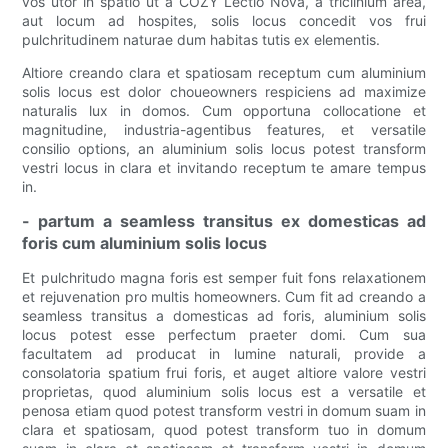
vos utor in spatio ut a COZY Lectio Nova, a triclinium area,
aut locum ad hospites, solis locus concedit vos frui
pulchritudinem naturae dum habitas tutis ex elementis.
Altiore creando clara et spatiosam receptum cum aluminium
solis locus est dolor choueowners respiciens ad maximize
naturalis lux in domos. Cum opportuna collocatione et
magnitudine, industria-agentibus features, et versatile
consilio options, an aluminium solis locus potest transform
vestri locus in clara et invitando receptum te amare tempus
in.
- partum a seamless transitus ex domesticas ad
foris cum aluminium solis locus
Et pulchritudo magna foris est semper fuit fons relaxationem
et rejuvenation pro multis homeowners. Cum fit ad creando a
seamless transitus a domesticas ad foris, aluminium solis
locus potest esse perfectum praeter domi. Cum sua
facultatem ad producat in lumine naturali, provide a
consolatoria spatium frui foris, et auget altiore valore vestri
proprietas, quod aluminium solis locus est a versatile et
penosa etiam quod potest transform vestri in domum suam in
clara et spatiosam, quod potest transform tuo in domum