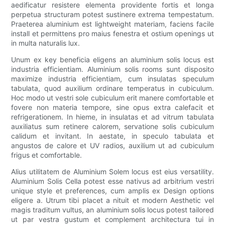
aedificatur resistere elementa providente fortis et longa
perpetua structuram potest sustinere extrema tempestatum.
Praeterea aluminium est lightweight materiam, faciens facile
install et permittens pro maius fenestra et ostium openings ut
in multa naturalis lux.
Unum ex key beneficia eligens an aluminium solis locus est
industria efficientiam. Aluminium solis rooms sunt disposito
maximize industria efficientiam, cum insulatas speculum
tabulata, quod auxilium ordinare temperatus in cubiculum.
Hoc modo ut vestri sole cubiculum erit manere comfortable et
fovere non materia tempore, sine opus extra calefacit et
refrigerationem. In hieme, in insulatas et ad vitrum tabulata
auxiliatus sum retinere calorem, servatione solis cubiculum
calidum et invitant. In aestate, in speculo tabulata et
angustos de calore et UV radios, auxilium ut ad cubiculum
frigus et comfortable.
Alius utilitatem de Aluminium Solem locus est eius versatility.
Aluminium Solis Cella potest esse nativus ad arbitrium vestri
unique style et preferences, cum amplis ex Design options
eligere a. Utrum tibi placet a nituit et modern Aesthetic vel
magis traditum vultus, an aluminium solis locus potest tailored
ut par vestra gustum et complement architectura tui in