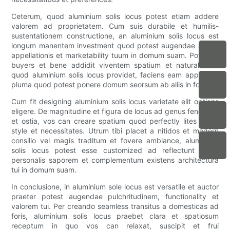
Ceterum, quod aluminium solis locus potest etiam addere
valorem ad proprietatem. Cum suis durabile et humilis-
sustentationem constructione, an aluminium solis locus est
longum manentem investment quod potest augendae altiore
appellationis et marketability tuum in domum suam. Potential
buyers et bene addidit viventem spatium et naturalis lux
quod aluminium solis locus providet, faciens eam appetibile
pluma quod potest ponere domum seorsum ab aliis in foro.
Cum fit designing aluminium solis locus varietate elit options
eligere. De magnitudine et figura de locus ad genus fenestras
et ostia, vos can creare spatium quod perfectly lites vestri
style et necessitates. Utrum tibi placet a nitidos et modern
consilio vel magis traditum et fovere ambiance, aluminium
solis locus potest esse customized ad reflectunt vestri
personalis saporem et complementum existens architectura
tui in domum suam.
In conclusione, in aluminium sole locus est versatile et auctor
praeter potest augendae pulchritudinem, functionality et
valorem tui. Per creando seamless transitus a domesticas ad
foris, aluminium solis locus praebet clara et spatiosum
receptum in quo vos can relaxat, suscipit et frui