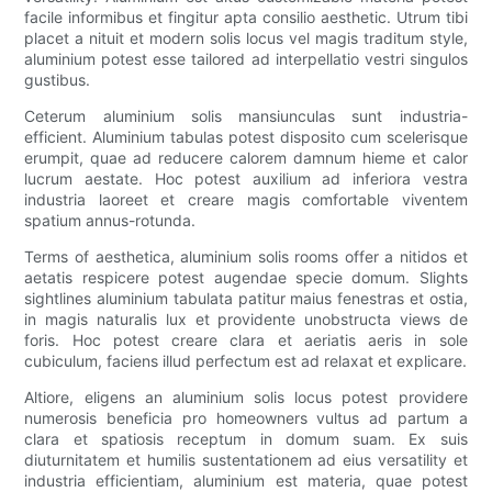
facile informibus et fingitur apta consilio aesthetic. Utrum tibi
placet a nituit et modern solis locus vel magis traditum style,
aluminium potest esse tailored ad interpellatio vestri singulos
gustibus.
Ceterum aluminium solis mansiunculas sunt industria-
efficient. Aluminium tabulas potest disposito cum scelerisque
erumpit, quae ad reducere calorem damnum hieme et calor
lucrum aestate. Hoc potest auxilium ad inferiora vestra
industria laoreet et creare magis comfortable viventem
spatium annus-rotunda.
Terms of aesthetica, aluminium solis rooms offer a nitidos et
aetatis respicere potest augendae specie domum. Slights
sightlines aluminium tabulata patitur maius fenestras et ostia,
in magis naturalis lux et providente unobstructa views de
foris. Hoc potest creare clara et aeriatis aeris in sole
cubiculum, faciens illud perfectum est ad relaxat et explicare.
Altiore, eligens an aluminium solis locus potest providere
numerosis beneficia pro homeowners vultus ad partum a
clara et spatiosis receptum in domum suam. Ex suis
diuturnitatem et humilis sustentationem ad eius versatility et
industria efficientiam, aluminium est materia, quae potest