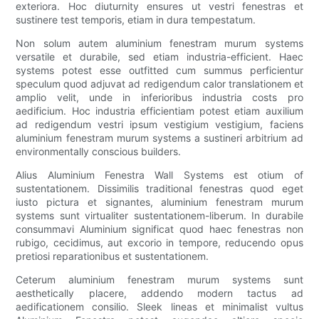
exteriora. Hoc diuturnity ensures ut vestri fenestras et
sustinere test temporis, etiam in dura tempestatum.
Non solum autem aluminium fenestram murum systems
versatile et durabile, sed etiam industria-efficient. Haec
systems potest esse outfitted cum summus perficientur
speculum quod adjuvat ad redigendum calor translationem et
amplio velit, unde in inferioribus industria costs pro
aedificium. Hoc industria efficientiam potest etiam auxilium
ad redigendum vestri ipsum vestigium vestigium, faciens
aluminium fenestram murum systems a sustineri arbitrium ad
environmentally conscious builders.
Alius Aluminium Fenestra Wall Systems est otium of
sustentationem. Dissimilis traditional fenestras quod eget
iusto pictura et signantes, aluminium fenestram murum
systems sunt virtualiter sustentationem-liberum. In durabile
consummavi Aluminium significat quod haec fenestras non
rubigo, cecidimus, aut excorio in tempore, reducendo opus
pretiosi reparationibus et sustentationem.
Ceterum aluminium fenestram murum systems sunt
aesthetically placere, addendo modern tactus ad
aedificationem consilio. Sleek lineas et minimalist vultus