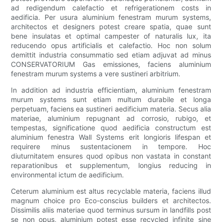
ad redigendum calefactio et refrigerationem costs in
aedificia. Per usura aluminium fenestram murum systems,
architectos et designers potest creare spatia, quae sunt
bene insulatas et optimal campester of naturalis lux, ita
reducendo opus artificialis et calefactio. Hoc non solum
demittit industria consummatio sed etiam adjuvat ad minus
CONSERVATORIUM Gas emissiones, faciens aluminium
fenestram murum systems a vere sustineri arbitrium.
In addition ad industria efficientiam, aluminium fenestram
murum systems sunt etiam multum durabile et longa
perpetuam, faciens ea sustineri aedificium materia. Secus alia
materiae, aluminium repugnant ad corrosio, rubigo, et
tempestas, significatione quod aedificia constructum est
aluminium fenestra Wall Systems erit longioris lifespan et
requirere minus sustentacionem in tempore. Hoc
diuturnitatem ensures quod opibus non vastata in constant
reparationibus et supplementum, longius reducing in
environmental ictum de aedificium.
Ceterum aluminium est altus recyclable materia, faciens illud
magnum choice pro Eco-conscius builders et architectos.
Dissimilis aliis materiae quod terminus sursum in landfills post
se non opus, aluminium potest esse recycled infinite sine