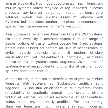
amissis ejus qualis. Hoc modo quod olim aluminium fenestram
murum systems potest recycled et repurpososed in novus
products, auxilium ad redigendum vastum et conservare
valuable opibus. Per eligens Aluminium Fenestra Wall
Systems, builders potest conferre ad circularis oeconomia et
ope ad minimize eorum environmental vestigium.
Alius Eco-amica beneficium Aluminium Fenestra Wall Systems
est eorum versatility et aesthetic appeal. Cum late range of
Design options et customization possibilities, haec systems
potest esse tailored ad sectam ad unicum necessitates et
styles diversis aedificia. Utrum sit modern officium
aedificationem vel residentialibus complexu, aluminium
fenestram murum systems potest augendae visual appeal of
spatium dum etiam providente functionality et sustineri quod
opus est hodie architectura.
In conclusione, in Eco-amica beneficia de eligens Aluminium
Fenestra Wall Systems ad Sustainable aedificia sunt
neganda. Ex industria efficientiam et diuturnitatem eorum
recyclability et aesthetic appeal, haec systems offerre
holistic et sustineri solutio ad architectos et aedificantibus
vultus creare environmentally aedificia. Per incorporating
aluminium fenestram murum systems in eorum consilia,