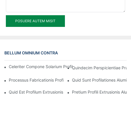
POSUERE AUTEM MISIT
BELLUM OMNIUM CONTRA
Celeriter Compone Solarium Profilum Aluminium Frangens Ther
Quindecim Perspicientiae Praec
Processus Fabricationis Profilationis Extrusionis Aluminii
Quid Sunt Profilationes Aluminii
Quid Est Profilum Extrusionis Aluminii?
Pretium Profili Extrusionis Alumi