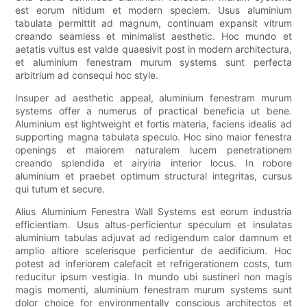
est eorum nitidum et modern speciem. Usus aluminium
tabulata permittit ad magnum, continuam expansit vitrum
creando seamless et minimalist aesthetic. Hoc mundo et
aetatis vultus est valde quaesivit post in modern architectura,
et aluminium fenestram murum systems sunt perfecta
arbitrium ad consequi hoc style.
Insuper ad aesthetic appeal, aluminium fenestram murum
systems offer a numerus of practical beneficia ut bene.
Aluminium est lightweight et fortis materia, faciens idealis ad
supporting magna tabulata speculo. Hoc sino maior fenestra
openings et maiorem naturalem lucem penetrationem
creando splendida et airyiria interior locus. In robore
aluminium et praebet optimum structural integritas, cursus
qui tutum et secure.
Alius Aluminium Fenestra Wall Systems est eorum industria
efficientiam. Usus altus-perficientur speculum et insulatas
aluminium tabulas adjuvat ad redigendum calor damnum et
amplio altiore scelerisque perficientur de aedificium. Hoc
potest ad inferiorem calefacit et refrigerationem costs, tum
reducitur ipsum vestigia. In mundo ubi sustineri non magis
magis momenti, aluminium fenestram murum systems sunt
dolor choice for environmentally conscious architectos et