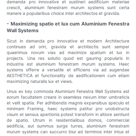
demanda pro innovative et sustineri aedificium materiae
crescit, aluminium fenestram murum systems sunt certa
manere a popularibus choice inter architectos et gravida.
- Maximizing spatio et lux cum Aluminium Fenestra
Wall Systems
Sicut in demanda pro innovative et modern Architecture
continues ad oriri, gravida et architectis sunt semper
quaerimus novum vias ad maximize spatium et lux in
projects. Una res solutio quod est gauring popularis in
industria est aluminium fenestram murum systems. Haec
systems offerre a versatile et efficiens via ad augendae
AESTHETICA et functionality de aedificationem cum etiam
maximizing naturalis lux et views.
Unus ex key commoda Aluminium Fenestra Wall Systems est
eorum facultatem creare in seamless nexum inter umbraticis
et velit spatia. Per adhibendis magnis expansibus speculo et
minimam Framing, haec systems patitur pro unobstructa
visum et sensus apertionis potest transform in altiore sentiunt
de spatio. Utrum in residentialibus domos, commercial
aedificia, aut summus surge turres, aluminium fenestram
murum systems can succurro blur ad terminos inter intus et