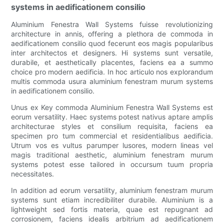
systems in aedificationem consilio
Aluminium Fenestra Wall Systems fuisse revolutionizing
architecture in annis, offering a plethora de commoda in
aedificationem consilio quod fecerunt eos magis popularibus
inter architectos et designers. Hi systems sunt versatile,
durabile, et aesthetically placentes, faciens ea a summo
choice pro modern aedificia. In hoc articulo nos explorandum
multis commoda usura aluminium fenestram murum systems
in aedificationem consilio.
Unus ex Key commoda Aluminium Fenestra Wall Systems est
eorum versatility. Haec systems potest nativus aptare amplis
architecturae styles et consilium requisita, faciens ea
specimen pro tum commercial et residentialibus aedificia.
Utrum vos es vultus parumper lusores, modern lineas vel
magis traditional aesthetic, aluminium fenestram murum
systems potest esse tailored in occursum tuum propria
necessitates.
In addition ad eorum versatility, aluminium fenestram murum
systems sunt etiam incredibiliter durabile. Aluminium is a
lightweight sed fortis materia, quae est repugnant ad
corrosionem, faciens idealis arbitrium ad aedificationem