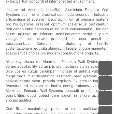
extra, partum concordi et internonected environment.
Insuper ad Aesthetic beneficia, Aluminium Fenestra Wall
Systems etiam offer practical commoda secundum industria
efficientiam et sustineri. Usus aluminium ut primaria materia
pro his systems praebet optimum scelerisque perficientur,
reducendo calor damnum et industria consummatio. Hoc non
solum adjuvat ad inferiora aedificationem scriptor ipsum
vestigium sed etiam praecessi in cost peculi in
possessoribus. Ceterum in diuturnity et humilis
sustentacionem requisita aluminium facere longum manentem
et Eco-amica choice pro modern constructione projects.
Alius key pluma de Aluminium Fenestra Wall Systems est
eorum adaptability ad amplis architecturae styles et consilia.
Sive vos es vultus parumper nitiditate et aetatis vultus vel
magis traditum et disputationi aesthetic, haec systems potest
nativus aptare vestri propria requisita. Ex area-to-laquearia
fenestras ad curvam et inclita configurationes, versatility
Aluminium Fenestra Wall Systems concedit pro fine consilio
possibilities quod potest vere elevat in altiore appellatio
alicujus aedificii.
Cum fit ad maximizing spatium et lux in aedificationem,
aluminium fenestram murum systems sunt unica in facultatem