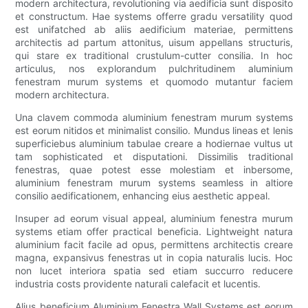
modern architectura, revolutioning via aedificia sunt disposito
et constructum. Hae systems offerre gradu versatility quod
est unifatched ab aliis aedificium materiae, permittens
architectis ad partum attonitus, uisum appellans structuris,
qui stare ex traditional crustulum-cutter consilia. In hoc
articulus, nos explorandum pulchritudinem aluminium
fenestram murum systems et quomodo mutantur faciem
modern architectura.
Una clavem commoda aluminium fenestram murum systems
est eorum nitidos et minimalist consilio. Mundus lineas et lenis
superficiebus aluminium tabulae creare a hodiernae vultus ut
tam sophisticated et disputationi. Dissimilis traditional
fenestras, quae potest esse molestiam et inbersome,
aluminium fenestram murum systems seamless in altiore
consilio aedificationem, enhancing eius aesthetic appeal.
Insuper ad eorum visual appeal, aluminium fenestra murum
systems etiam offer practical beneficia. Lightweight natura
aluminium facit facile ad opus, permittens architectis creare
magna, expansivus fenestras ut in copia naturalis lucis. Hoc
non lucet interiora spatia sed etiam succurro reducere
industria costs providente naturali calefacit et lucentis.
Alius beneficium Aluminium Fenestra Wall Systems est eorum