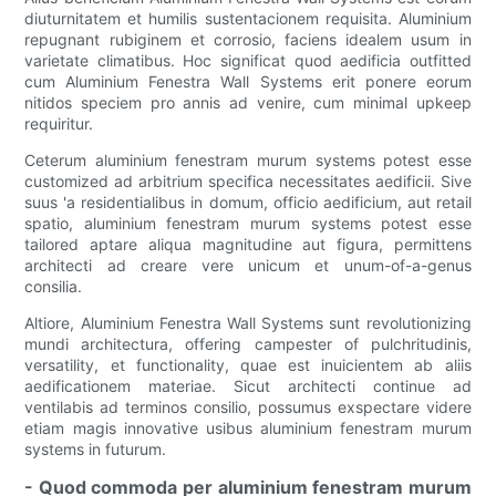
diuturnitatem et humilis sustentacionem requisita. Aluminium
repugnant rubiginem et corrosio, faciens idealem usum in
varietate climatibus. Hoc significat quod aedificia outfitted
cum Aluminium Fenestra Wall Systems erit ponere eorum
nitidos speciem pro annis ad venire, cum minimal upkeep
requiritur.
Ceterum aluminium fenestram murum systems potest esse
customized ad arbitrium specifica necessitates aedificii. Sive
suus 'a residentialibus in domum, officio aedificium, aut retail
spatio, aluminium fenestram murum systems potest esse
tailored aptare aliqua magnitudine aut figura, permittens
architecti ad creare vere unicum et unum-of-a-genus
consilia.
Altiore, Aluminium Fenestra Wall Systems sunt revolutionizing
mundi architectura, offering campester of pulchritudinis,
versatility, et functionality, quae est inuicientem ab aliis
aedificationem materiae. Sicut architecti continue ad
ventilabis ad terminos consilio, possumus exspectare videre
etiam magis innovative usibus aluminium fenestram murum
systems in futurum.
- Quod commoda per aluminium fenestram murum