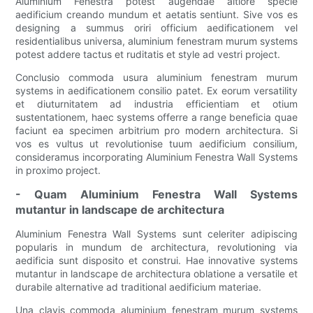
Aluminium Fenestra potest augendae altiore specie
aedificium creando mundum et aetatis sentiunt. Sive vos es
designing a summus oriri officium aedificationem vel
residentialibus universa, aluminium fenestram murum systems
potest addere tactus et ruditatis et style ad vestri project.
Conclusio commoda usura aluminium fenestram murum
systems in aedificationem consilio patet. Ex eorum versatility
et diuturnitatem ad industria efficientiam et otium
sustentationem, haec systems offerre a range beneficia quae
faciunt ea specimen arbitrium pro modern architectura. Si
vos es vultus ut revolutionise tuum aedificium consilium,
consideramus incorporating Aluminium Fenestra Wall Systems
in proximo project.
- Quam Aluminium Fenestra Wall Systems
mutantur in landscape de architectura
Aluminium Fenestra Wall Systems sunt celeriter adipiscing
popularis in mundum de architectura, revolutioning via
aedificia sunt disposito et construi. Hae innovative systems
mutantur in landscape de architectura oblatione a versatile et
durabile alternative ad traditional aedificium materiae.
Una clavis commoda aluminium fenestram murum systems