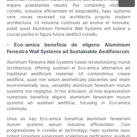
eripere praestantes results. Per combining nitidissimo
consilio, industria efficientiam et adaptability, haec systems
vere novas reversed via architectis propriis modern
architectura. Ut industria continues ad evolve et innovate,
patet quod Aluminium Fenestra Wall Systems erit ludere a
crucial partes in figura futura aedificii consilio.
- Eco-amica beneficia de eligens Aluminium
Fenestra Wall Systems ad Sustainable Aedificiorum
Aluminium Fenestra Wall Systems fuisse revolutionizing mundi
architectura, offering sustineri et Eco-amica alternative ad
traditional aedificium materiae. Ut contendimus creare
aedificia, quae non solum aesthetically placentes sed etiam
environmentally reus, versatility aluminium fenestram murum
systems non negligitur. In hoc articulum, ut mos explorandum
numerosis beneficia eligens aluminium fenestram murum
systems ad sustineri aedificia, focusing in Eco-amica
commoda.
Unus ex key Eco-amica beneficia aluminium fenestram
murum systems eorum industria efficientiam. Cum
progressiones in consilio et technology, haec systems nunc
potest providere superiorem scelerisque perficientur, auxilium