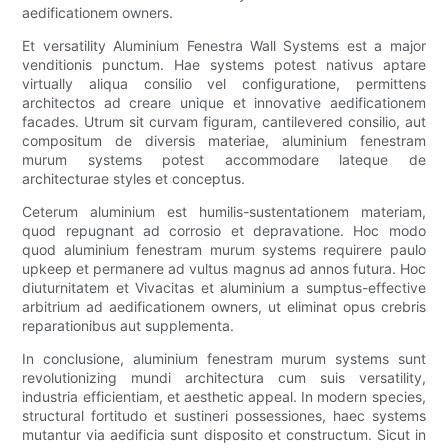
aedificationem owners.
Et versatility Aluminium Fenestra Wall Systems est a major
venditionis punctum. Hae systems potest nativus aptare
virtually aliqua consilio vel configuratione, permittens
architectos ad creare unique et innovative aedificationem
facades. Utrum sit curvam figuram, cantilevered consilio, aut
compositum de diversis materiae, aluminium fenestram
murum systems potest accommodare lateque de
architecturae styles et conceptus.
Ceterum aluminium est humilis-sustentationem materiam,
quod repugnant ad corrosio et depravatione. Hoc modo
quod aluminium fenestram murum systems requirere paulo
upkeep et permanere ad vultus magnus ad annos futura. Hoc
diuturnitatem et Vivacitas et aluminium a sumptus-effective
arbitrium ad aedificationem owners, ut eliminat opus crebris
reparationibus aut supplementa.
In conclusione, aluminium fenestram murum systems sunt
revolutionizing mundi architectura cum suis versatility,
industria efficientiam, et aesthetic appeal. In modern species,
structural fortitudo et sustineri possessiones, haec systems
mutantur via aedificia sunt disposito et constructum. Sicut in