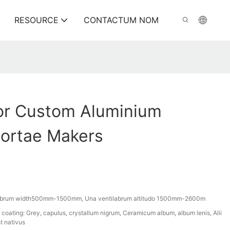
RESOURCE
CONTACTUM NOM
or Custom Aluminium
Portae Makers
labrum width500mm-1500mm, Una ventilabrum altitudo 1500mm-2600m
coating: Grey, capulus, crystallum nigrum, Ceramicum album, album lenis, Alii
t nativus