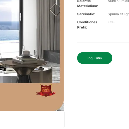
Scientia
Aluminium al
Materialium:
Sarcinatio:
Spuma et lig
Conditiones
FOB
Pretii:
inquisitio