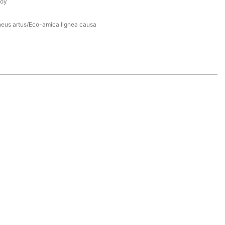
loy
neus artus/Eco-amica lignea causa