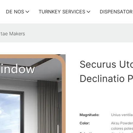
DE NOS
TURNKEY SERVICES
DISPENSATOR
rtae Makers
Securus Ut
Declinatio 
Magnitudo:
Unius venti
Color:
Aksu Powder 
colores potes