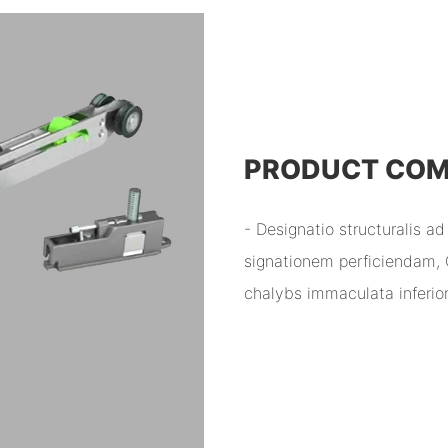
PRODUCT CO
- Designatio structuralis a
signationem perficiendam, 
chalybs immaculata inferior