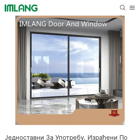
Једноставни За Употребу, Израђени По