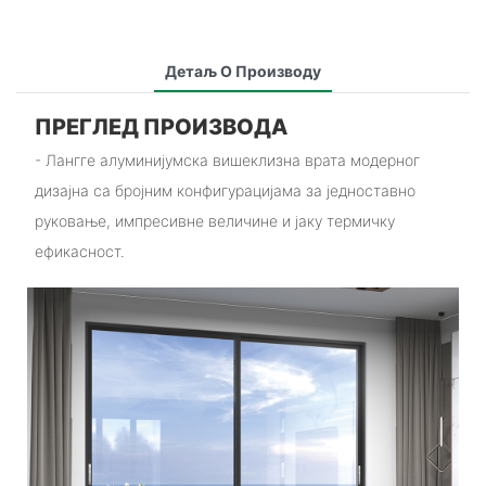
Детаљ О Производу
ПРЕГЛЕД ПРОИЗВОДА
- Лангге алуминијумска вишеклизна врата модерног
дизајна са бројним конфигурацијама за једноставно
руковање, импресивне величине и јаку термичку
ефикасност.