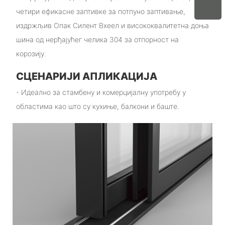
четири ефикасне заптивке за потпуно заптивање,
издржљив Опак Силент Вхеел и висококвалитетна доња
шина од нерђајућег челика 304 за отпорност на
корозију.
СЦЕНАРИЈИ АПЛИКАЦИЈА
- Идеално за стамбену и комерцијалну употребу у
областима као што су кухиње, балкони и баште.