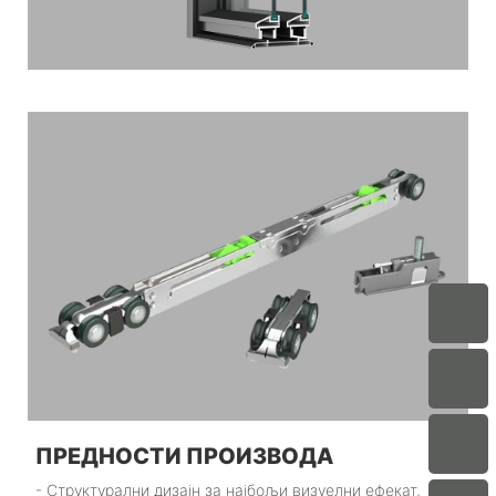
ПРЕДНОСТИ ПРОИЗВОДА
- Структурални дизајн за најбољи визуелни ефекат,