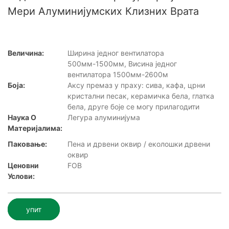
Мери Алуминијумских Клизних Врата
Величина:
Ширина једног вентилатора
500мм-1500мм, Висина једног
вентилатора 1500мм-2600м
Боја:
Аксу премаз у праху: сива, кафа, црни
кристални песак, керамичка бела, глатка
бела, друге боје се могу прилагодити
Наука О
Легура алуминијума
Материјалима:
Паковање:
Пена и дрвени оквир / еколошки дрвени
оквир
Ценовни
FOB
Услови:
упит