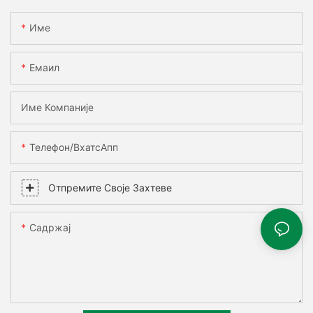
Име
Емаил
Име Компаније
Телефон/ВхатсАпп
Отпремите Своје Захтеве
Садржај