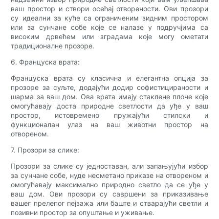
ваш простор и створи осећај отворености. Ови прозори
су идеални за куће са ограниченим зидним простором
или за сунчане собе које се налазе у подручјима са
високим дрвећем или зградама које могу ометати
традиционалне прозоре.
6. Француска врата:
Француска врата су класична и елегантна опција за
прозоре за суљте, додајући додир софистицираности и
шарма за ваш дом. Ова врата имају стаклене плоче које
омогућавају доста природне светлости да уђе у ваш
простор, истовремено пружајући стилски и
функционалан улаз на ваш животни простор на
отвореном.
7. Прозори за слике:
Прозори за слике су једноставан, али запањујући избор
за сунчане собе, нуде несметано приказе на отвореном и
омогућавају максимално природно светло да се уђе у
ваш дом. Ови прозори су савршени за приказивање
вашег прелепог пејзажа или баште и стварајући светли и
позивни простор за опуштање и уживање.