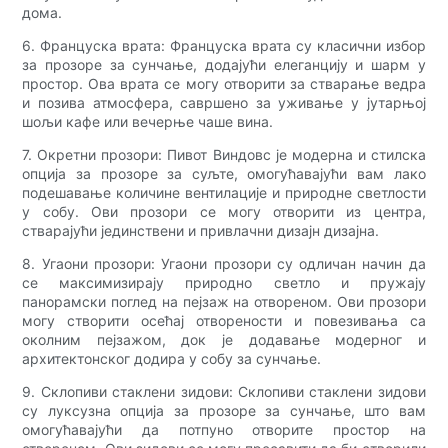
дома.
6. Француска врата: Француска врата су класични избор
за прозоре за сунчање, додајући елеганцију и шарм у
простор. Ова врата се могу отворити за стварање ведра
и позива атмосфера, савршено за уживање у јутарњој
шољи кафе или вечерње чаше вина.
7. Окретни прозори: Пивот Виндовс је модерна и стилска
опција за прозоре за суљте, омогућавајући вам лако
подешавање количине вентилације и природне светлости
у собу. Ови прозори се могу отворити из центра,
стварајући јединствени и привлачни дизајн дизајна.
8. Угаони прозори: Угаони прозори су одличан начин да
се максимизирају природно светло и пружају
панорамски поглед на пејзаж на отвореном. Ови прозори
могу створити осећај отворености и повезивања са
околним пејзажом, док је додавање модерног и
архитектонског додира у собу за сунчање.
9. Склопиви стаклени зидови: Склопиви стаклени зидови
су луксузна опција за прозоре за сунчање, што вам
омогућавајући да потпуно отворите простор на