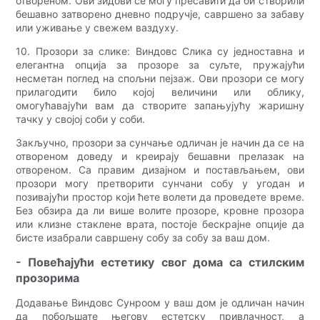
отвореном. Ови зидови се могу пресавити да би створили
бешавно затворено дневно подручје, савршено за забаву
или уживање у свежем ваздуху.
10. Прозори за слике: Виндовс Слика су једноставна и
елегантна опција за прозоре за суљте, пружајући
несметан поглед на спољни пејзаж. Ови прозори се могу
прилагодити било којој величини или облику,
омогућавајући вам да створите запањујућу жаришну
тачку у својој соби у соби.
Закључно, прозори за сунчање одличан је начин да се на
отвореном доведу и креирају бешавни прелазак на
отвореном. Са правим дизајном и постављањем, ови
прозори могу претворити сунчани собу у угодан и
позивајући простор који ћете волети да проведете време.
Без обзира да ли више волите прозоре, кровне прозора
или клизне стаклене врата, постоје бескрајне опције да
бисте изабрали савршену собу за собу за ваш дом.
- Повећајући естетику свог дома са стилским
прозорима
Додавање Виндовс Сунроом у ваш дом је одличан начин
да побољшате његову естетску привлачност, а