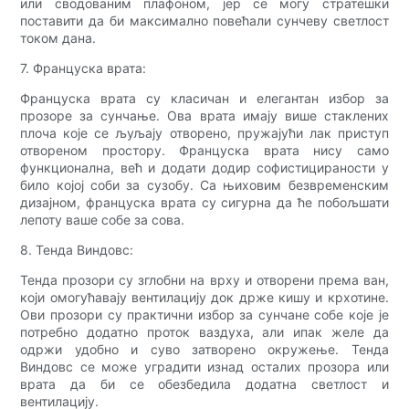
или сводованим плафоном, јер се могу стратешки
поставити да би максимално повећали сунчеву светлост
током дана.
7. Француска врата:
Француска врата су класичан и елегантан избор за
прозоре за сунчање. Ова врата имају више стаклених
плоча које се љуљају отворено, пружајући лак приступ
отвореном простору. Француска врата нису само
функционална, већ и додати додир софистицираности у
било којој соби за сузобу. Са њиховим безвременским
дизајном, француска врата су сигурна да ће побољшати
лепоту ваше собе за сова.
8. Тенда Виндовс:
Тенда прозори су зглобни на врху и отворени према ван,
који омогућавају вентилацију док држе кишу и крхотине.
Ови прозори су практични избор за сунчане собе које је
потребно додатно проток ваздуха, али ипак желе да
одржи удобно и суво затворено окружење. Тенда
Виндовс се може уградити изнад осталих прозора или
врата да би се обезбедила додатна светлост и
вентилацију.