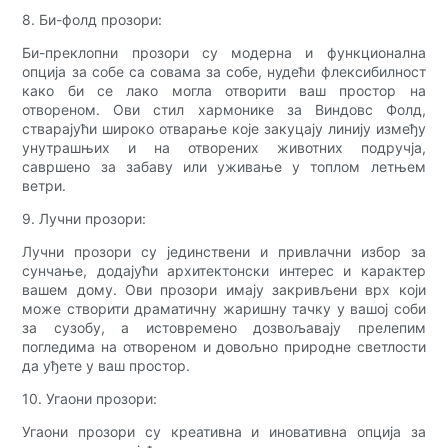
8. Би-фолд прозори:
Би-преклопни прозори су модерна и функционална
опција за собе са совама за собе, нудећи флексибилност
како би се лако могла отворити ваш простор на
отвореном. Ови стил хармонике за Виндовс Фолд,
стварајући широко отварање које закуцају линију између
унутрашњих и на отворених животних подручја,
савршено за забаву или уживање у топлом летњем
ветри.
9. Лучни прозори:
Лучни прозори су јединствени и привлачни избор за
сунчање, додајући архитектонски интерес и карактер
вашем дому. Ови прозори имају закривљени врх који
може створити драматичну жаришну тачку у вашој соби
за сузобу, а истовремено дозвољавају прелепим
погледима на отвореном и довољно природне светлости
да уђете у ваш простор.
10. Угаони прозори:
Угаони прозори су креативна и иновативна опција за