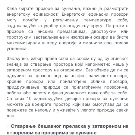
Када бирате прозоре за сунчање, важно је размотрити
енергетску ефикасност. Енергетски ефикасни прозори
могу помоћи у регулисању температуре собе,
задржавајући га удобну целогодишњу кругу. Потражите
прозоре са ниским премазовима, двоструким или
троструким застакљивање и изоловани оквири да бисте
максимизирали уштеду енергије и смањили свој отисак
угљеника.
Закључно, избор праве собе са собом су од суштинског
значаја за стварање простора који неприметно меша у
затвореном простору на отвореном. Без обзира да ли се
одлучите за прозоре под на плафон, заливске прозоре,
кровне прозора или прилагођене облике прозора,
придруживање природе са прилагођеним прозорима,
побољшаће лепоту и функционалност ваше собе за собе.
Са ових 10 задивљујућих дизајна прозора за сунчање
можете да креирате простор који вам омогућава да се
повежете са напољу и уживајте у лепоти природе сваки
дан.
- Стварање бешавног преласка у затвореном на
отвореном са прозорима за сунчање