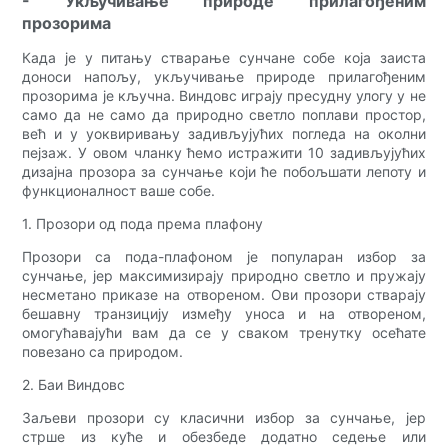
- Укључивање природе прилагођеним
прозорима
Када је у питању стварање сунчане собе која заиста
доноси напољу, укључивање природе прилагођеним
прозорима је кључна. Виндовс играју пресудну улогу у не
само да не само да природно светло поплави простор,
већ и у уоквиривању задивљујућих погледа на околни
пејзаж. У овом чланку ћемо истражити 10 задивљујућих
дизајна прозора за сунчање који ће побољшати лепоту и
функционалност ваше собе.
1. Прозори од пода према плафону
Прозори са пода-плафоном је популаран избор за
сунчање, јер максимизирају природно светло и пружају
несметано приказе на отвореном. Ови прозори стварају
бешавну транзицију између уноса и на отвореном,
омогућавајући вам да се у сваком тренутку осећате
повезано са природом.
2. Баи Виндовс
Заљеви прозори су класични избор за сунчање, јер
стрше из куће и обезбеде додатно седење или