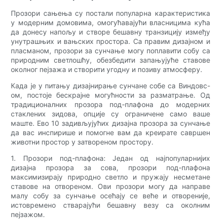
Прозори сањења су постали популарна карактеристика
у модерним домовима, омогућавајући власницима кућа
да донесу напољу и створе бешавну транзицију између
унутрашњих и вањских простора. Са правим дизајном и
пласманом, прозори за сунчање могу поплавити собу са
природним светлошћу, обезбедити запањујуће ставове
околног пејзажа и створити угодну и позиву атмосферу.
Када је у питању дизајнирање сунчане собе са Виндовс-
ом, постоје бескрајне могућности за разматрање. Од
традиционалних прозора под-плафона до модерних
стаклених зидова, опције су ограничене само ваше
маште. Ево 10 задивљујућих дизајна прозора за сунчање
да вас инспирише и помогне вам да креирате савршен
животни простор у затвореном простору.
1. Прозори под-плафона: Један од најпопуларнијих
дизајна прозора за сова, прозори под-плафона
максимизирају природно светло и пружају несметане
ставове на отвореном. Ови прозори могу да направе
малу собу за сунчање осећају се веће и отвореније,
истовремено стварајући бешавну везу са околним
пејзажом.