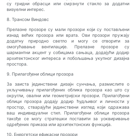
су гридни обрасци или смрзнути стакло за додатни
визуелни интерес.
8. Трансом Виндовс
Прелазне прозоре су мали прозори који су постављени
изнад већих прозора или врата. Ови прозори пружају
додатну природно светло и могу се отворити за
омогућавање вентилације. Прелазне прозоре су
шармантни акцент у собицама сањаца, додајући додир
архитектонског интереса и побољшања укупног дизајна
простора.
9. Прилагођени облици прозора
За заиста јединствени дизајн сунчања, размислите о
укључивању прилагођених облика прозора као што су
округли, овални или геометријски прозори. Прилагођени
облици прозора додају додир ћудљивог и личности у
простор, стварајући јединствени изглед који одражава
ваш индивидуални стил. Прилагођени облици прозора
такође се могу стратешки поставити за уоквиривање
одређених приказа или архитектонских функција.
10. Енергетски ефикасни прозори