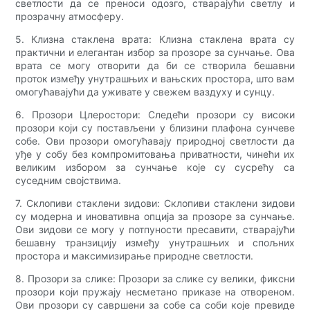
светлости да се преноси одозго, стварајући светлу и
прозрачну атмосферу.
5. Клизна стаклена врата: Клизна стаклена врата су
практични и елегантан избор за прозоре за сунчање. Ова
врата се могу отворити да би се створила бешавни
проток између унутрашњих и вањских простора, што вам
омогућавајући да уживате у свежем ваздуху и сунцу.
6. Прозори Цлеростори: Следећи прозори су високи
прозори који су постављени у близини плафона сунчеве
собе. Ови прозори омогућавају природној светлости да
уђе у собу без компромитовања приватности, чинећи их
великим избором за сунчање које су сусрећу са
суседним својствима.
7. Склопиви стаклени зидови: Склопиви стаклени зидови
су модерна и иновативна опција за прозоре за сунчање.
Ови зидови се могу у потпуности пресавити, стварајући
бешавну транзицију између унутрашњих и спољних
простора и максимизирање природне светлости.
8. Прозори за слике: Прозори за слике су велики, фиксни
прозори који пружају несметано приказе на отвореном.
Ови прозори су савршени за собе са соби које превиде