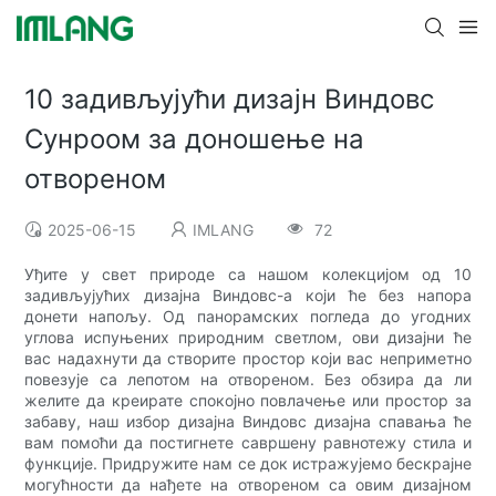
10 задивљујући дизајн Виндовс
Сунроом за доношење на
отвореном
2025-06-15
IMLANG
72
Уђите у свет природе са нашом колекцијом од 10
задивљујућих дизајна Виндовс-а који ће без напора
донети напољу. Од панорамских погледа до угодних
углова испуњених природним светлом, ови дизајни ће
вас надахнути да створите простор који вас неприметно
повезује са лепотом на отвореном. Без обзира да ли
желите да креирате спокојно повлачење или простор за
забаву, наш избор дизајна Виндовс дизајна спавања ће
вам помоћи да постигнете савршену равнотежу стила и
функције. Придружите нам се док истражујемо бескрајне
могућности да нађете на отвореном са овим дизајном