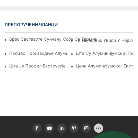
ПРЕПОРУЧЕНИ ЧЛАНЦИ
Брзо Саставите Сунчану Собу Са Термичким Прекидом Од
15 Најбољих Увида У Најбољ
Процес Производње Алуминијумског Екструзионог Профил
Шта Су Алуминијумски Проф
Шта Је Профил Екструзије Алуминијума
Цена Алуминијумског Екстр