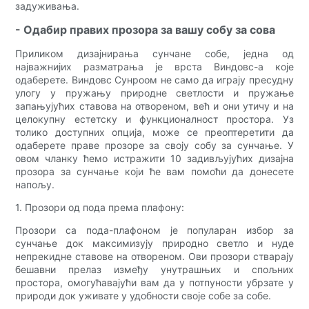
задуживања.
- Одабир правих прозора за вашу собу за сова
Приликом дизајнирања сунчане собе, једна од
најважнијих разматрања је врста Виндовс-а које
одаберете. Виндовс Сунроом не само да играју пресудну
улогу у пружању природне светлости и пружање
запањујућих ставова на отвореном, већ и они утичу и на
целокупну естетску и функционалност простора. Уз
толико доступних опција, може се преоптеретити да
одаберете праве прозоре за своју собу за сунчање. У
овом чланку ћемо истражити 10 задивљујућих дизајна
прозора за сунчање који ће вам помоћи да донесете
напољу.
1. Прозори од пода према плафону:
Прозори са пода-плафоном је популаран избор за
сунчање док максимизују природно светло и нуде
непрекидне ставове на отвореном. Ови прозори стварају
бешавни прелаз између унутрашњих и спољних
простора, омогућавајући вам да у потпуности убрзате у
природи док уживате у удобности своје собе за собе.