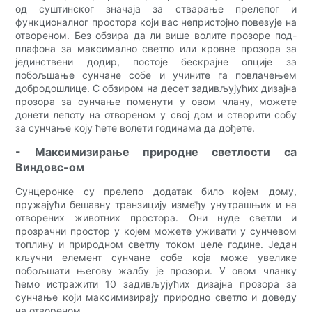
од суштинског значаја за стварање прелепог и
функционалног простора који вас непристојно повезује на
отвореном. Без обзира да ли више волите прозоре под-
плафона за максимално светло или кровне прозора за
јединствени додир, постоје бескрајне опције за
побољшање сунчане собе и учините га повлачењем
добродошлице. С обзиром на десет задивљујућих дизајна
прозора за сунчање поменути у овом члану, можете
донети лепоту на отвореном у свој дом и створити собу
за сунчање коју ћете волети годинама да дођете.
- Максимизирање природне светлости са
Виндовс-ом
Сунцеронке су прелепо додатак било којем дому,
пружајући бешавну транзицију између унутрашњих и на
отворених животних простора. Они нуде светли и
прозрачни простор у којем можете уживати у сунчевом
топлину и природном светлу током целе године. Један
кључни елемент сунчане собе која може увелике
побољшати његову жалбу је прозори. У овом чланку
ћемо истражити 10 задивљујућих дизајна прозора за
сунчање који максимизирају природно светло и доведу
на отвореном.