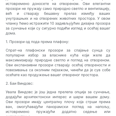
истовремено доносете на отвореном. Ови елегантни
прозори не пружају само природно светло и вентилацију,
већ и стварају бешавну прелаз између ваших
унутрашњих и на отворених животних простора. У овом
чланку ћемо истражити 10 задивљујућих дизајна прозора
за сунчање који су сигурно подићи изглед и осећај вашег
дома.
1. Прозори од пода према плафону:
Спрат-на плафонски прозори за спајање сунца су
популарни избор за власнике кућа који желе да
максимизирају природне светло и поглед на отвореном.
Ови експанзивни прозори стварају осећај отворености и
повезивања са околним пејзажом, чинећи да је сув собе
осећате као продужење вашег отвореног простора.
2. Баи Виндовс:
Увала Виндовс је још једна прелепа опција за сунчање,
додајући архитектонски интерес и шарм вашем дому.
Ови прозори имају централну плочу која стрши према
ван, омогућавајући панорамски поглед на напољу,
истовремено пружајући додатно седење или