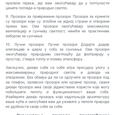
прелепи пејзаж, јер вам омогућавају да у потпуности
цените погледе и природно светло.
9. Прозори за привремени прозори: Прозори за кринете
су прозори који су зглобни на једној страни и отворени
према ван. Ови прозори омогућавају максималну
вентилацију и сунчеву светлост, чинећи их практичним
избором за сунчање.
10. Лучни прозори: Лучни прозори Додајте додир
елеганције и шарм у собу за сунчање. Ови прозори
омогућавају природним светлошћу да филтрирају у
простор, ствара топлу и позиву атмосферу.
Закључно, дизајн собе са собе игра пресудну улогу у
максимизирању природног светла и доводе на
отвореном. Без обзира да ли се одлучите за прозоре под
на плафон, заливске прозоре или кровне прозор, сваки
дизајн прозора има своје јединствене користи које могу
побољшати лепоту и функционалност ваше собе.
Изаберите дизајн прозора који надопуњује архитектуру
ваше куће и омогућава вам да уживате у лепоти природе
из удобности своје собе за собе.