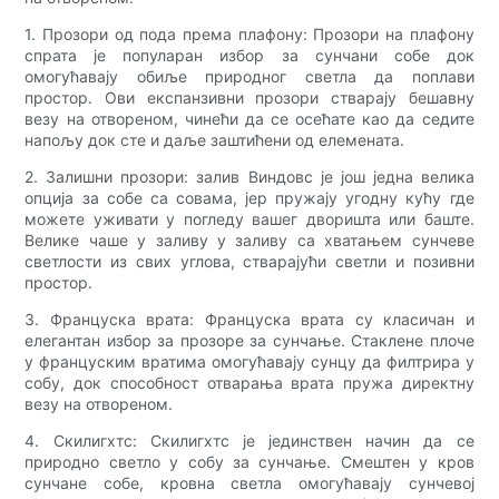
1. Прозори од пода према плафону: Прозори на плафону
спрата је популаран избор за сунчани собе док
омогућавају обиље природног светла да поплави
простор. Ови експанзивни прозори стварају бешавну
везу на отвореном, чинећи да се осећате као да седите
напољу док сте и даље заштићени од елемената.
2. Залишни прозори: залив Виндовс је још једна велика
опција за собе са совама, јер пружају угодну кућу где
можете уживати у погледу вашег дворишта или баште.
Велике чаше у заливу у заливу са хватањем сунчеве
светлости из свих углова, стварајући светли и позивни
простор.
3. Француска врата: Француска врата су класичан и
елегантан избор за прозоре за сунчање. Стаклене плоче
у француским вратима омогућавају сунцу да филтрира у
собу, док способност отварања врата пружа директну
везу на отвореном.
4. Скилигхтс: Скилигхтс је јединствен начин да се
природно светло у собу за сунчање. Смештен у кров
сунчане собе, кровна светла омогућавају сунчевој