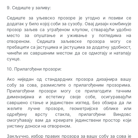
9. Седиште у заливу:
Седиште за уљевско прозоре је угодно и позиви се
додатак у било којој соби за сузобу. Овај дизајн комбинује
прозор заљев са уграђеном клупом, стварајући удобно
место за опуштање и уживање у погледима на
отвореном. Седишта заљевске прозора могу се
пребацити са јастуцима и јастуцима за додатну удобност,
чинећи их савршеним местом да се одмотају и натапају
сунце.
10. Прилагођени прозори:
Ако ниједан од стандардних прозора дизајнира вашу
собу за сова, размислите о прилагођеним прозорима.
Прилагођени прозори могу се прилагодити тачним
димензијама и естетику своје собе, осигуравајући
савршено стање и јединствен изглед. Без обзира да ли
желите лучне прозоре, геометријске облике или
одређену врсту стакла, прилагођени Виндовс
омогућавају вам да креирате јединствени простор који
уистину доноси на отвореном.
Закључно, избор правих прозора за вашу собу за сова је