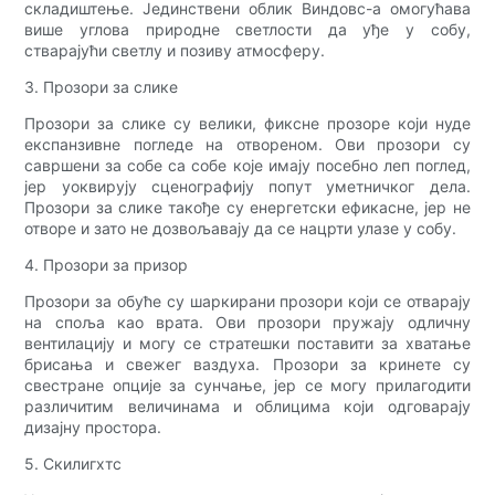
складиштење. Јединствени облик Виндовс-а омогућава
више углова природне светлости да уђе у собу,
стварајући светлу и позиву атмосферу.
3. Прозори за слике
Прозори за слике су велики, фиксне прозоре који нуде
експанзивне погледе на отвореном. Ови прозори су
савршени за собе са собе које имају посебно леп поглед,
јер уоквирују сценографију попут уметничког дела.
Прозори за слике такође су енергетски ефикасне, јер не
отворе и зато не дозвољавају да се нацрти улазе у собу.
4. Прозори за призор
Прозори за обуће су шаркирани прозори који се отварају
на споља као врата. Ови прозори пружају одличну
вентилацију и могу се стратешки поставити за хватање
брисања и свежег ваздуха. Прозори за кринете су
свестране опције за сунчање, јер се могу прилагодити
различитим величинама и облицима који одговарају
дизајну простора.
5. Скилигхтс