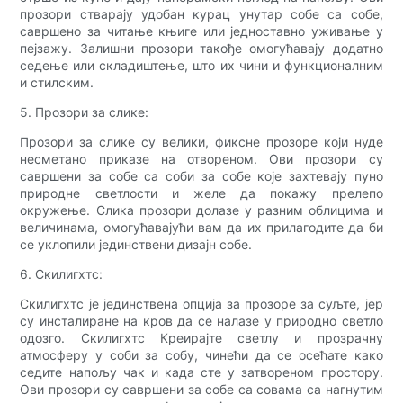
прозори стварају удобан курац унутар собе са собе,
савршено за читање књиге или једноставно уживање у
пејзажу. Залишни прозори такође омогућавају додатно
седење или складиштење, што их чини и функционалним
и стилским.
5. Прозори за слике:
Прозори за слике су велики, фиксне прозоре који нуде
несметано приказе на отвореном. Ови прозори су
савршени за собе са соби за собе које захтевају пуно
природне светлости и желе да покажу прелепо
окружење. Слика прозори долазе у разним облицима и
величинама, омогућавајући вам да их прилагодите да би
се уклопили јединствени дизајн собе.
6. Скилигхтс:
Скилигхтс је јединствена опција за прозоре за суљте, јер
су инсталиране на кров да се налазе у природно светло
одозго. Скилигхтс Креирајте светлу и прозрачну
атмосферу у соби за собу, чинећи да се осећате како
седите напољу чак и када сте у затвореном простору.
Ови прозори су савршени за собе са совама са нагнутим