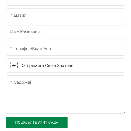
Емаил
Име Компаније
Телефон/ВхатсАпп
Отпремите Своје Захтеве
Садржај
ПОШАЉИТЕ УПИТ САДА