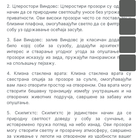
2. Цлеростори Виндовс: Цлеростири прозори су одличан
начин да се природним светлошћу уносе без угрожавања
приватности. Ови високи прозори често се постављају у
близини плафона, омогућавајући светло да се филтрира у
собу уз одржавање осећаја засуђе.
3. Баи Виндовс: залив Виндовс је класичан додатак у
било којој соби за сузобу, додајући архитектонски
интерес и стварање угодног угода за опуштање. Ови
прозори исказују из зида, пружајући панорамски поглед
на спољашњу пејзажу.
4. Клизна стаклена врата: Клизна стаклена врата су
свестрана опција за прозоре за суљте, омогућавајући
вам лако отворити простор на отвореном. Ова врата могу
створити бешавну транзицију између унутрашњих и на
отворених животних подручја, савршене за забаву или
опуштање.
5. Скилигхтс: Скилигхтс је јединствен начин да се
природну светлост доведу у собу за сунчање, а
истовремено пружа поглед на небо изнад. Ови прозори
могу створити светлу и прозрачну атмосферу, савршено
за уживање у лепоти на отвореном из удобности вашег