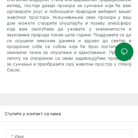
изглед, постоји дизајн прозора за сунчање који ће вам
одговарати укус и побољшати природни амбијент вашег
животног простора. Укључивањем ових прозора у ваш
дом можете створити опуштајућу и позиву атмосферу
која вам омогућава да уживате у знаменитости и
звуковима природе током целе године. Поздравите се да
се осушили зимским данима и здраво до светло и
прозрачне собе са собом која ће брзо постати ваша
омиљена тачка за опуштање и одмотавање. Пригрлите
лепоту на отвореном са овим задивљујућим прозорима
за сунчање и преобразити свој животни простор у спокој
Оасис.
Ступите у контакт са нама
Име