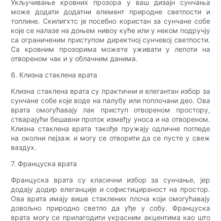
Укључивање кровних прозора у ваш дизајн сунчања
може додати додатни елемент природне светлости и
топлине. Скилигхтс је посебно користан за сунчане собе
које се налазе на доњем нивоу куће или у неком подручју
са ограниченим приступом директној сунчевој светлости.
Са кровним прозорима можете уживати у лепоти на
отвореном чак и у облачним данима.
6. Клизна стаклена врата
Клизна стаклена врата су практични и елегантан избор за
сунчане собе које воде на палубу или поплочани део. Ова
врата омогућавају лак приступ отвореном простору,
стварајући бешавни проток између уноса и на отвореном.
Клизна стаклена врата такође пружају одличне погледе
на околни пејзаж и могу се отворити да се пусте у свеж
ваздух.
7. Француска врата
Француска врата су класични избор за сунчање, јер
додају додир елеганције и софистицираност на простор.
Ова врата имају више стаклених плоча који омогућавају
довољно природно светло да уђе у собу. Француска
врата могу се прилагодити украсним акцентима као што