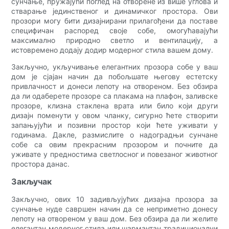
сунчање, пружајући поглед на отворене из више углова и
стварање јединственог и динамичког простора. Ови
прозори могу бити дизајнирани прилагођени да поставе
специфичан распоред своје собе, омогућавајући
максимално природно светло и вентилацију, а
истовремено додају додир модерног стила вашем дому.
Закључно, укључивање елегантних прозора собе у ваш
дом је сјајан начин да побољшате његову естетску
привлачност и донеси лепоту на отвореном. Без обзира
да ли одаберете прозоре са плакама на плафон, заливске
прозоре, клизна стаклена врата или било који други
дизајн поменути у овом чланку, сигурно ћете створити
запањујући и позивни простор који ћете уживати у
годинама. Дакле, размислите о надоградњи сунчане
собе са овим прекрасним прозором и почните да
уживате у предностима светлосног и повезаног животног
простора данас.
Закључак
Закључно, ових 10 задивљујућих дизајна прозора за
сунчање нуде савршен начин да се неприметно донесу
лепоту на отвореном у ваш дом. Без обзира да ли желите
елегантан модерног стила или шармантан традиционални