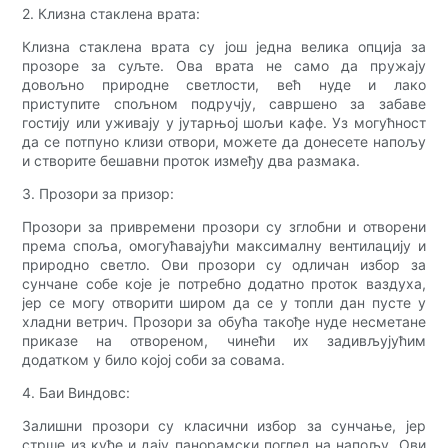
2. Клизна стаклена врата:
Клизна стаклена врата су још једна велика опција за
прозоре за суљте. Ова врата не само да пружају
довољно природне светлости, већ нуде и лако
приступите спољном подручју, савршено за забаве
гостију или уживају у јутарњој шољи кафе. Уз могућност
да се потпуно клизи отвори, можете да донесете напољу
и створите бешавни проток између два размака.
3. Прозори за призор:
Прозори за привремени прозори су зглобни и отворени
према споља, омогућавајући максималну вентилацију и
природно светло. Ови прозори су одличан избор за
сунчане собе које је потребно додатно проток ваздуха,
јер се могу отворити широм да се у топли дан пусте у
хладни ветрич. Прозори за обућа такође нуде несметане
приказе на отвореном, чинећи их задивљујућим
додатком у било којој соби за совама.
4. Баи Виндовс:
Залишни прозори су класични избор за сунчање, јер
стрше из куће и дају панорамски поглед на напољу. Ови