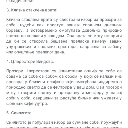
складиштење.
3. Клизна стаклена врата:
Клизна стаклена врата су свестрани избор за прозоре за
собе, нудећи лак приступ вашем спољном дневном
боравку, а истовремено омогућава довољно природно
светло да поплави у ваш дом. Ова врата се могу отворити
да би се створила бешавна преласка између ваших
унутрашњих и спољних простора, савршена за забаву
или опуштање прелепог дана.
4. Цлеростори Виндовс:
Прозори Цлерестори су јединствена опција за собе са
совама са собе са собом са собом, у којој се налази низ
прозора у близини плафона који омогућава индиректно
природно светло да се филтрира у ваш дом. Ови прозори
могу створити светлу и прозрачну атмосферу у вашој
соби у соби, савршени за растуће биљке или уживати у
шољици кафе ујутро.
5. Скилигхтс:
Скилигхтс је популаран избор за сунчане собе, пружајући
надземни извор природне светлости који вам уљепшава