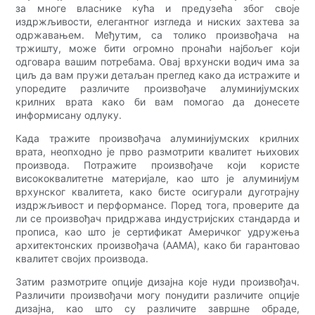
за многе власнике кућа и предузећа због своје
издржљивости, елегантног изгледа и ниских захтева за
одржавањем. Међутим, са толико произвођача на
тржишту, може бити огромно пронаћи најбољег који
одговара вашим потребама. Овај врхунски водич има за
циљ да вам пружи детаљан преглед како да истражите и
упоредите различите произвођаче алуминијумских
крилних врата како би вам помогао да донесете
информисану одлуку.
Када тражите произвођача алуминијумских крилних
врата, неопходно је прво размотрити квалитет њихових
производа. Потражите произвођаче који користе
висококвалитетне материјале, као што је алуминијум
врхунског квалитета, како бисте осигурали дуготрајну
издржљивост и перформансе. Поред тога, проверите да
ли се произвођач придржава индустријских стандарда и
прописа, као што је сертификат Америчког удружења
архитектонских произвођача (ААМА), како би гарантовао
квалитет својих производа.
Затим размотрите опције дизајна које нуди произвођач.
Различити произвођачи могу понудити различите опције
дизајна, као што су различите завршне обраде,