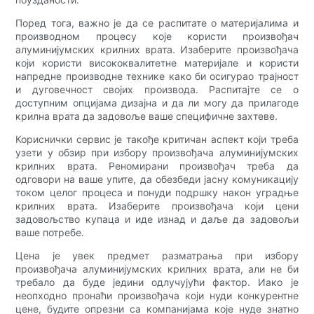
Поред тога, важно је да се распитате о материјалима и
производном процесу које користи произвођач
алуминијумских крилних врата. Изаберите произвођача
који користи висококвалитетне материјале и користи
напредне производне технике како би осигурао трајност
и дуговечност својих производа. Распитајте се о
доступним опцијама дизајна и да ли могу да прилагоде
крилна врата да задовоље ваше специфичне захтеве.
Кориснички сервис је такође критичан аспект који треба
узети у обзир при избору произвођача алуминијумских
крилних врата. Реномирани произвођач треба да
одговори на ваше упите, да обезбеди јасну комуникацију
током целог процеса и понуди подршку након уградње
крилних врата. Изаберите произвођача који цени
задовољство купаца и иде изнад и даље да задовољи
ваше потребе.
Цена је увек предмет разматрања при избору
произвођача алуминијумских крилних врата, али не би
требало да буде једини одлучујући фактор. Иако је
неопходно пронаћи произвођача који нуди конкурентне
цене, будите опрезни са компанијама које нуде знатно