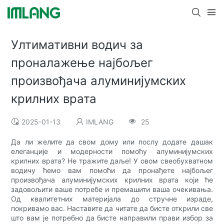
Ултимативни водич за
проналажење најбољег
произвођача алуминијумских
крилних врата
2025-01-13
IMLANG
25
Да ли желите да свом дому или послу додате дашак
елеганције и модерности помоћу алуминијумских
крилних врата? Не тражите даље! У овом свеобухватном
водичу ћемо вам помоћи да пронађете најбољег
произвођача алуминијумских крилних врата који ће
задовољити ваше потребе и премашити ваша очекивања.
Од квалитетних материјала до стручне израде,
покривамо вас. Наставите да читате да бисте открили све
што вам је потребно да бисте направили прави избор за