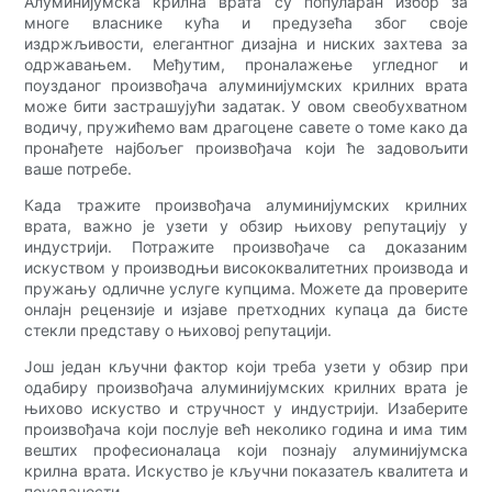
Алуминијумска крилна врата су популаран избор за
многе власнике кућа и предузећа због своје
издржљивости, елегантног дизајна и ниских захтева за
одржавањем. Међутим, проналажење угледног и
поузданог произвођача алуминијумских крилних врата
може бити застрашујући задатак. У овом свеобухватном
водичу, пружићемо вам драгоцене савете о томе како да
пронађете најбољег произвођача који ће задовољити
ваше потребе.
Када тражите произвођача алуминијумских крилних
врата, важно је узети у обзир њихову репутацију у
индустрији. Потражите произвођаче са доказаним
искуством у производњи висококвалитетних производа и
пружању одличне услуге купцима. Можете да проверите
онлајн рецензије и изјаве претходних купаца да бисте
стекли представу о њиховој репутацији.
Још један кључни фактор који треба узети у обзир при
одабиру произвођача алуминијумских крилних врата је
њихово искуство и стручност у индустрији. Изаберите
произвођача који послује већ неколико година и има тим
вештих професионалаца који познају алуминијумска
крилна врата. Искуство је кључни показатељ квалитета и
поузданости.