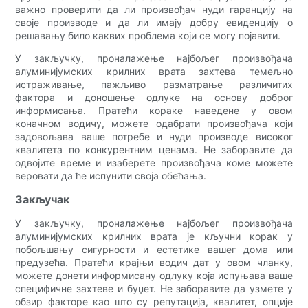
важно проверити да ли произвођач нуди гаранцију на
своје производе и да ли имају добру евиденцију о
решавању било каквих проблема који се могу појавити.
У закључку, проналажење најбољег произвођача
алуминијумских крилних врата захтева темељно
истраживање, пажљиво разматрање различитих
фактора и доношење одлуке на основу доброг
информисања. Пратећи кораке наведене у овом
коначном водичу, можете одабрати произвођача који
задовољава ваше потребе и нуди производе високог
квалитета по конкурентним ценама. Не заборавите да
одвојите време и изаберете произвођача коме можете
веровати да ће испунити своја обећања.
Закључак
У закључку, проналажење најбољег произвођача
алуминијумских крилних врата је кључни корак у
побољшању сигурности и естетике вашег дома или
предузећа. Пратећи крајњи водич дат у овом чланку,
можете донети информисану одлуку која испуњава ваше
специфичне захтеве и буџет. Не заборавите да узмете у
обзир факторе као што су репутација, квалитет, опције