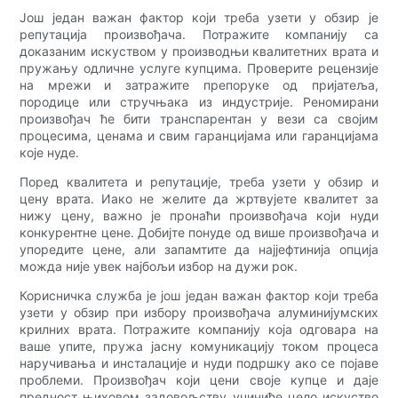
Још један важан фактор који треба узети у обзир је
репутација произвођача. Потражите компанију са
доказаним искуством у производњи квалитетних врата и
пружању одличне услуге купцима. Проверите рецензије
на мрежи и затражите препоруке од пријатеља,
породице или стручњака из индустрије. Реномирани
произвођач ће бити транспарентан у вези са својим
процесима, ценама и свим гаранцијама или гаранцијама
које нуде.
Поред квалитета и репутације, треба узети у обзир и
цену врата. Иако не желите да жртвујете квалитет за
нижу цену, важно је пронаћи произвођача који нуди
конкурентне цене. Добијте понуде од више произвођача и
упоредите цене, али запамтите да најјефтинија опција
можда није увек најбољи избор на дужи рок.
Корисничка служба је још један важан фактор који треба
узети у обзир при избору произвођача алуминијумских
крилних врата. Потражите компанију која одговара на
ваше упите, пружа јасну комуникацију током процеса
наручивања и инсталације и нуди подршку ако се појаве
проблеми. Произвођач који цени своје купце и даје
предност њиховом задовољству учиниће цело искуство