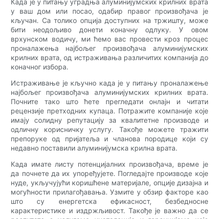
Када је у питању уградња алуминијумских крилних врата
у ваш дом или посао, одабир правог произвођача је
кључан. Са толико опција доступних на тржишту, може
бити неодољиво донети коначну одлуку. У овом
врхунском водичу, ми ћемо вас провести кроз процес
проналажења најбољег произвођача алуминијумских
крилних врата, од истраживања различитих компанија до
коначног избора.
Истраживање је кључно када је у питању проналажење
најбољег произвођача алуминијумских крилних врата.
Почните тако што ћете прегледати онлајн и читати
рецензије претходних купаца. Потражите компаније које
имају солидну репутацију за квалитетне производе и
одличну корисничку услугу. Такође можете тражити
препоруке од пријатеља и чланова породице који су
недавно поставили алуминијумска крилна врата.
Када имате листу потенцијалних произвођача, време је
да почнете да их упоређујете. Погледајте производе које
нуде, укључујући коришћене материјале, опције дизајна и
могућности прилагођавања. Узмите у обзир факторе као
што су енергетска ефикасност, безбедносне
карактеристике и издржљивост. Такође је важно да се