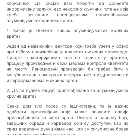
кориснике. Да бисмо вам помогли да донесете
информисану одлуку, ево неколико кључних питања која
треба поставити потенцијалним произвођачима
алуминијумских крилних врата.
1. Какав је квалитет ваших алуминијумских крилних
врата?
Један од најважнијих фактора који треба узети у обзир
при избору произвођача је квалитет њихових производа.
Питајте о материјалима који се користе у вратима,
процесу производње и свим мерама контроле квалитета
на месту. Реномирани произвођач би требао бити у
могућности да вам пружи информације о издржљивости
и перформансама њихових врата.
2. Да ли нудите опције прилагођавања за алуминијумска
крилна врата?
Сваки дом или посао су јединствени, па је важно
одабрати произвођача који може понудити опције
прилагођавања за своја врата. Питајте о распону боја,
завршних обрада и хардвера који су доступни, као ио
свим додатним функцијама као што су сигурносне браве
или енергетски ефикасно стакло.