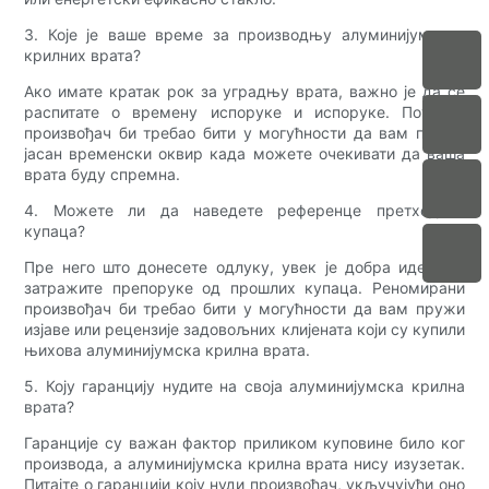
3. Које је ваше време за производњу алуминијумских
крилних врата?
Ако имате кратак рок за уградњу врата, важно је да се
распитате о времену испоруке и испоруке. Поуздан
произвођач би требао бити у могућности да вам пружи
јасан временски оквир када можете очекивати да ваша
врата буду спремна.
4. Можете ли да наведете референце претходних
купаца?
Пре него што донесете одлуку, увек је добра идеја да
затражите препоруке од прошлих купаца. Реномирани
произвођач би требао бити у могућности да вам пружи
изјаве или рецензије задовољних клијената који су купили
њихова алуминијумска крилна врата.
5. Коју гаранцију нудите на своја алуминијумска крилна
врата?
Гаранције су важан фактор приликом куповине било ког
производа, а алуминијумска крилна врата нису изузетак.
Питајте о гаранцији коју нуди произвођач, укључујући оно