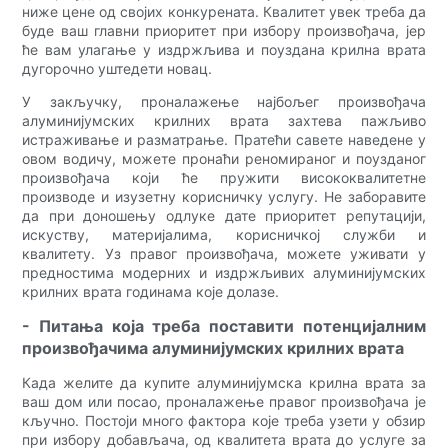
ниже цене од својих конкурената. Квалитет увек треба да
буде ваш главни приоритет при избору произвођача, јер
ће вам улагање у издржљива и поуздана крилна врата
дугорочно уштедети новац.
У закључку, проналажење најбољег произвођача
алуминијумских крилних врата захтева пажљиво
истраживање и разматрање. Пратећи савете наведене у
овом водичу, можете пронаћи реномираног и поузданог
произвођача који ће пружити висококвалитетне
производе и изузетну корисничку услугу. Не заборавите
да при доношењу одлуке дате приоритет репутацији,
искуству, материјалима, корисничкој служби и
квалитету. Уз правог произвођача, можете уживати у
предностима модерних и издржљивих алуминијумских
крилних врата годинама које долазе.
- Питања која треба поставити потенцијалним
произвођачима алуминијумских крилних врата
Када желите да купите алуминијумска крилна врата за
ваш дом или посао, проналажење правог произвођача је
кључно. Постоји много фактора које треба узети у обзир
при избору добављача, од квалитета врата до услуге за