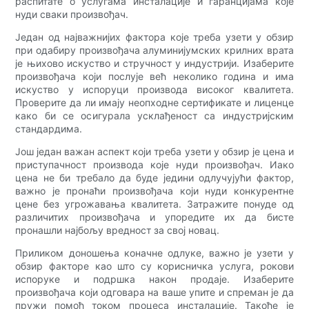
распитате о услугама инсталације и гаранцијама које
нуди сваки произвођач.
Један од најважнијих фактора које треба узети у обзир
при одабиру произвођача алуминијумских крилних врата
је њихово искуство и стручност у индустрији. Изаберите
произвођача који послује већ неколико година и има
искуство у испоруци производа високог квалитета.
Проверите да ли имају неопходне сертификате и лиценце
како би се осигурала усклађеност са индустријским
стандардима.
Још један важан аспект који треба узети у обзир је цена и
приступачност производа које нуди произвођач. Иако
цена не би требало да буде једини одлучујући фактор,
важно је пронаћи произвођача који нуди конкурентне
цене без угрожавања квалитета. Затражите понуде од
различитих произвођача и упоредите их да бисте
пронашли најбољу вредност за свој новац.
Приликом доношења коначне одлуке, важно је узети у
обзир факторе као што су корисничка услуга, рокови
испоруке и подршка након продаје. Изаберите
произвођача који одговара на ваше упите и спреман је да
пружи помоћ током процеса инсталације. Такође је