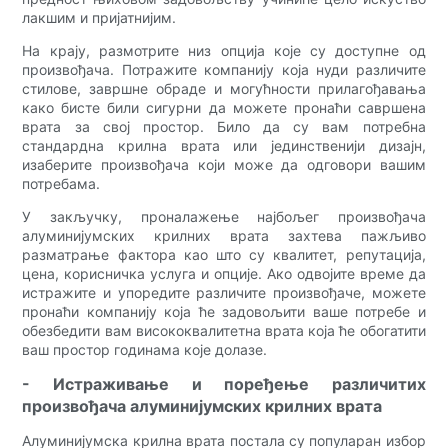
лакшим и пријатнијим.
На крају, размотрите низ опција које су доступне од
произвођача. Потражите компанију која нуди различите
стилове, завршне обраде и могућности прилагођавања
како бисте били сигурни да можете пронаћи савршена
врата за свој простор. Било да су вам потребна
стандардна крилна врата или јединственији дизајн,
изаберите произвођача који може да одговори вашим
потребама.
У закључку, проналажење најбољег произвођача
алуминијумских крилних врата захтева пажљиво
разматрање фактора као што су квалитет, репутација,
цена, корисничка услуга и опције. Ако одвојите време да
истражите и упоредите различите произвођаче, можете
пронаћи компанију која ће задовољити ваше потребе и
обезбедити вам висококвалитетна врата која ће обогатити
ваш простор годинама које долазе.
- Истраживање и поређење различитих
произвођача алуминијумских крилних врата
Алуминијумска крилна врата постала су популаран избор