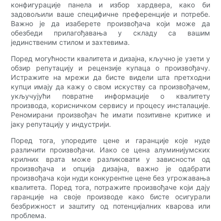
конфигурације панела и избор хардвера, како би
задовољили ваше специфичне преференције и потребе.
Важно је да изаберете произвођача који може да
обезбеди прилагођавања у складу са вашим
јединственим стилом и захтевима.
Поред могућности квалитета и дизајна, кључно је узети у
обзир репутацију и рецензије купаца о произвођачу.
Истражите на мрежи да бисте видели шта претходни
купци имају да кажу о свом искуству са произвођачем,
укључујући повратне информације о квалитету
производа, корисничком сервису и процесу инсталације.
Реномирани произвођач ће имати позитивне критике и
јаку репутацију у индустрији.
Поред тога, упоредите цене и гаранције које нуде
различити произвођачи. Иако се цена алуминијумских
крилних врата може разликовати у зависности од
произвођача и опција дизајна, важно је одабрати
произвођача који нуди конкурентне цене без угрожавања
квалитета. Поред тога, потражите произвођаче који дају
гаранције на своје производе како бисте осигурали
безбрижност и заштиту од потенцијалних кварова или
проблема.