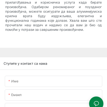
прилагођавања и корисничка услуга када бирате
произвођача. Одабиром реномираног и поузданог
произвођача, можете осигурати да ваша алуминијумска
крилна врата буду издржљива, елегантна и
функционална годинама које долазе. Хвала вам што сте
прочитали наш водич и надамо се да вам је био од
помоћи у потрази за савршеним произвођачем.
Ступите у контакт са нама
Име
Емаил