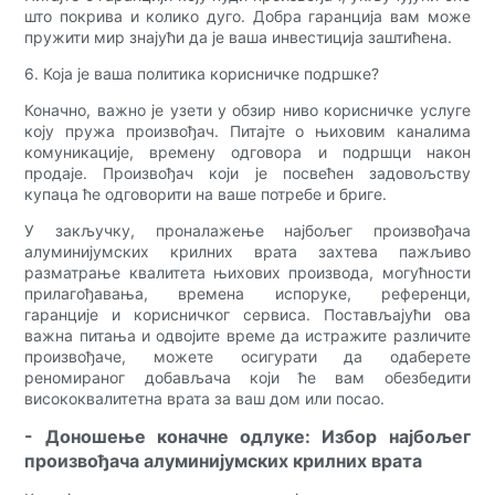
што покрива и колико дуго. Добра гаранција вам може
пружити мир знајући да је ваша инвестиција заштићена.
6. Која је ваша политика корисничке подршке?
Коначно, важно је узети у обзир ниво корисничке услуге
коју пружа произвођач. Питајте о њиховим каналима
комуникације, времену одговора и подршци након
продаје. Произвођач који је посвећен задовољству
купаца ће одговорити на ваше потребе и бриге.
У закључку, проналажење најбољег произвођача
алуминијумских крилних врата захтева пажљиво
разматрање квалитета њихових производа, могућности
прилагођавања, времена испоруке, референци,
гаранције и корисничког сервиса. Постављајући ова
важна питања и одвојите време да истражите различите
произвођаче, можете осигурати да одаберете
реномираног добављача који ће вам обезбедити
висококвалитетна врата за ваш дом или посао.
- Доношење коначне одлуке: Избор најбољег
произвођача алуминијумских крилних врата