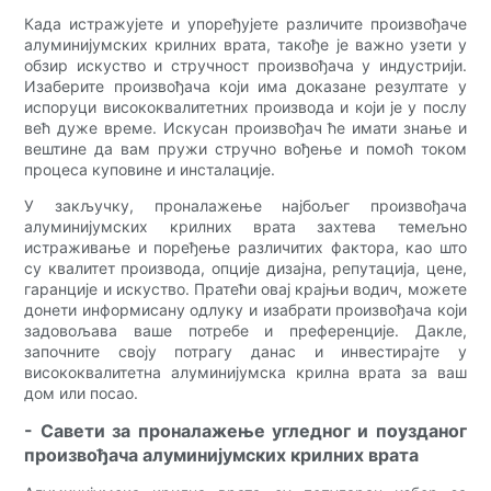
Када истражујете и упоређујете различите произвођаче
алуминијумских крилних врата, такође је важно узети у
обзир искуство и стручност произвођача у индустрији.
Изаберите произвођача који има доказане резултате у
испоруци висококвалитетних производа и који је у послу
већ дуже време. Искусан произвођач ће имати знање и
вештине да вам пружи стручно вођење и помоћ током
процеса куповине и инсталације.
У закључку, проналажење најбољег произвођача
алуминијумских крилних врата захтева темељно
истраживање и поређење различитих фактора, као што
су квалитет производа, опције дизајна, репутација, цене,
гаранције и искуство. Пратећи овај крајњи водич, можете
донети информисану одлуку и изабрати произвођача који
задовољава ваше потребе и преференције. Дакле,
започните своју потрагу данас и инвестирајте у
висококвалитетна алуминијумска крилна врата за ваш
дом или посао.
- Савети за проналажење угледног и поузданог
произвођача алуминијумских крилних врата