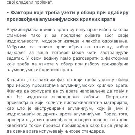
свој следећи пројекат.
- Фактори које треба узети у обзир при одабиру
произвођача алуминијумских крилних врата
Алуминијумска крилна врата су популаран избор како за
стамбене тако и за пословне објекте због своје
издржљивости, модерног изгледа и лакоће одржавања.
Међутим, са толико произвођача на тржишту, избор
најбољег за ваше потребе може бити застрашујући
задатак. У овом водичу ћемо разговарати о факторима
које треба да узмете у обзир при избору произвођача
алуминијумских крилних врата.
Квалитет је најважнији фактор који треба узети у обзир
при избору произвођача алуминијумских крилних врата.
Желите да осигурате да су врата направљена да трају и
да ће издржати свакодневно хабање. Потражите
произвођача који користи висококвалитетне материјале,
као што је екструдирани алуминијум, који је јачи и
издржљивији од других врста алуминијума. Поред тога,
проверите да ли произвођач спроводи провере контроле
квалитета током процеса производње како би се уверио
да свака врата испуњавају њихове стандарде.