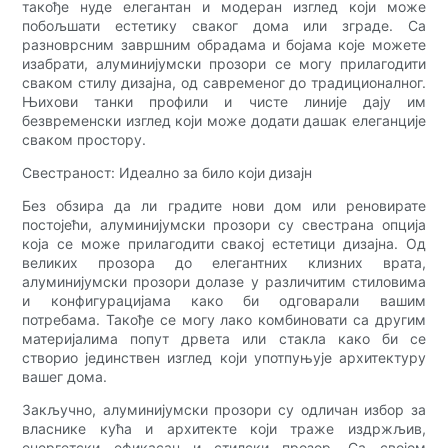
такође нуде елегантан и модеран изглед који може
побољшати естетику сваког дома или зграде. Са
разноврсним завршним обрадама и бојама које можете
изабрати, алуминијумски прозори се могу прилагодити
сваком стилу дизајна, од савременог до традиционалног.
Њихови танки профили и чисте линије дају им
безвременски изглед који може додати дашак елеганције
сваком простору.
Свестраност: Идеално за било који дизајн
Без обзира да ли градите нови дом или реновирате
постојећи, алуминијумски прозори су свестрана опција
која се може прилагодити свакој естетици дизајна. Од
великих прозора до елегантних клизних врата,
алуминијумски прозори долазе у различитим стиловима
и конфигурацијама како би одговарали вашим
потребама. Такође се могу лако комбиновати са другим
материјалима попут дрвета или стакла како би се
створио јединствен изглед који употпуњује архитектуру
вашег дома.
Закључно, алуминијумски прозори су одличан избор за
власнике кућа и архитекте који траже издржљив,
енергетски ефикасан и стилски прозор. Са својом