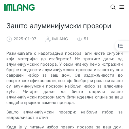
Зашто алуминијумски прозори
2025-01-07
IMLANG
51
Размишљате о надоградњи прозора, али нисте сигурни
који материјал да изаберете? Не тражите даље од
алуминијумских прозора. У овом чланку ћемо истражити
бројне предности алуминијумских прозора и зашто су они
савршен избор за ваш дом. Од издржљивости до
енергетске ефикасности, постоје безбројни разлози зашто
су алуминијумски прозори најбољи избор за власнике
кућа. Читајте даље да бисте открили зашто
алуминијумски прозори могу бити идеална опција за ваш
следећи пројекат замене прозора.
Зашто алуминијумски прозори: најбољи избор за
издржљивост и стил
Када је у питању избор правих прозора за ваш дом,