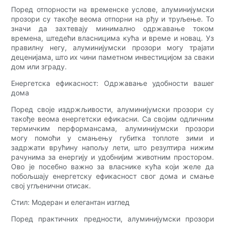
Поред отпорности на временске услове, алуминијумски
прозори су такође веома отпорни на рђу и труљење. То
значи да захтевају минимално одржавање током
времена, штедећи власницима кућа и време и новац. Уз
правилну негу, алуминијумски прозори могу трајати
деценијама, што их чини паметном инвестицијом за сваки
дом или зграду.
Енергетска ефикасност: Одржавање удобности вашег
дома
Поред своје издржљивости, алуминијумски прозори су
такође веома енергетски ефикасни. Са својим одличним
термичким перформансама, алуминијумски прозори
могу помоћи у смањењу губитка топлоте зими и
задржати врућину напољу лети, што резултира нижим
рачунима за енергију и удобнијим животним простором.
Ово је посебно важно за власнике кућа који желе да
побољшају енергетску ефикасност свог дома и смање
свој угљенични отисак.
Стил: Модеран и елегантан изглед
Поред практичних предности, алуминијумски прозори