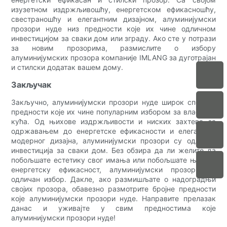
изузетном издржљивошћу, енергетском ефикасношћу,
свестраношћу и елегантним дизајном, алуминијумски
прозори нуде низ предности које их чине одличном
инвестицијом за сваки дом или зграду. Ако сте у потрази
за новим прозорима, размислите о избору
алуминијумских прозора компаније IMLANG за дуготрајан
и стилски додатак вашем дому.
Закључак
Закључно, алуминијумски прозори нуде широк спектар
предности које их чине популарним избором за власнике
кућа. Од њихове издржљивости и ниских захтева за
одржавањем до енергетске ефикасности и елегантног
модерног дизајна, алуминијумски прозори су одлична
инвестиција за сваки дом. Без обзира да ли желите да
побољшате естетику свог имања или побољшате његову
енергетску ефикасност, алуминијумски прозори су
одличан избор. Дакле, ако размишљате о надоградњи
својих прозора, обавезно размотрите бројне предности
које алуминијумски прозори нуде. Направите прелазак
данас и уживајте у свим предностима које
алуминијумски прозори нуде!