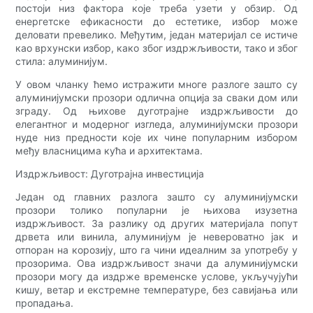
постоји низ фактора које треба узети у обзир. Од
енергетске ефикасности до естетике, избор може
деловати превелико. Међутим, један материјал се истиче
као врхунски избор, како због издржљивости, тако и због
стила: алуминијум.
У овом чланку ћемо истражити многе разлоге зашто су
алуминијумски прозори одлична опција за сваки дом или
зграду. Од њихове дуготрајне издржљивости до
елегантног и модерног изгледа, алуминијумски прозори
нуде низ предности које их чине популарним избором
међу власницима кућа и архитектама.
Издржљивост: Дуготрајна инвестиција
Један од главних разлога зашто су алуминијумски
прозори толико популарни је њихова изузетна
издржљивост. За разлику од других материјала попут
дрвета или винила, алуминијум је невероватно јак и
отпоран на корозију, што га чини идеалним за употребу у
прозорима. Ова издржљивост значи да алуминијумски
прозори могу да издрже временске услове, укључујући
кишу, ветар и екстремне температуре, без савијања или
пропадања.