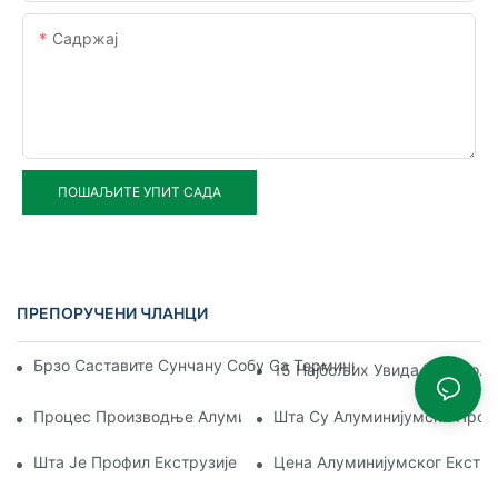
Садржај
ПОШАЉИТЕ УПИТ САДА
ПРЕПОРУЧЕНИ ЧЛАНЦИ
Брзо Саставите Сунчану Собу Са Термичким Прекидом Од
15 Најбољих Увида У Најбољ
Процес Производње Алуминијумског Екструзионог Профил
Шта Су Алуминијумски Проф
Шта Је Профил Екструзије Алуминијума
Цена Алуминијумског Екстр