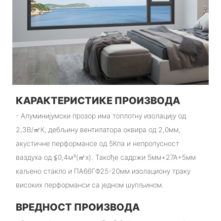
КАРАКТЕРИСТИКЕ ПРОИЗВОДА
- Алуминијумски прозор има топлотну изолацију од
2,3В/㎡К, дебљину вентилатора оквира од 2,0мм,
акустичне перформансе од 5Кпа и непропусност
ваздуха од ≦0,4м³(㎡х). Такође садржи 5мм+27А+5мм
каљено стакло и ПА66ГФ25-20мм изолациону траку
високих перформанси са једном шупљином.
ВРЕДНОСТ ПРОИЗВОДА