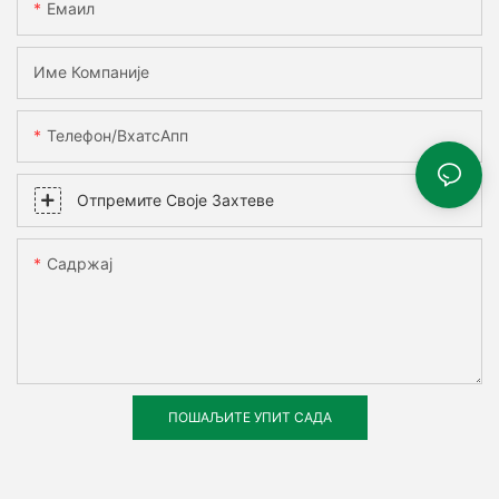
Емаил
Име Компаније
Телефон/ВхатсАпп
Отпремите Своје Захтеве
Садржај
ПОШАЉИТЕ УПИТ САДА