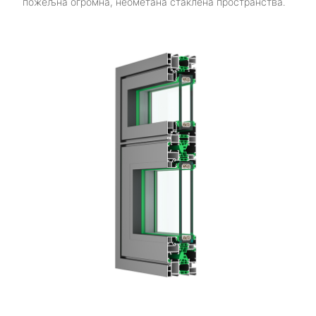
пожељна огромна, неометана стаклена пространства.