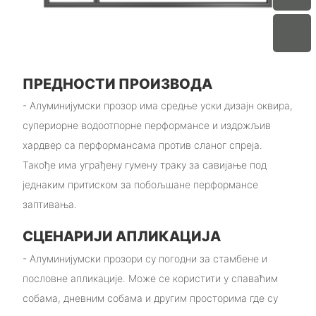
ПРЕДНОСТИ ПРОИЗВОДА
- Алуминијумски прозор има средње уски дизајн оквира,
супериорне водоотпорне перформансе и издржљив
хардвер са перформансама против сланог спреја.
Такође има уграђену гумену траку за савијање под
једнаким притиском за побољшане перформансе
заптивања.
СЦЕНАРИЈИ АПЛИКАЦИЈА
- Алуминијумски прозори су погодни за стамбене и
пословне апликације. Може се користити у спаваћим
собама, дневним собама и другим просторима где су