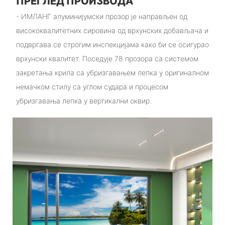
ПРЕГЛЕД ПРОИЗВОДА
- ИМЛАНГ алуминијумски прозор је направљен од
висококвалитетних сировина од врхунских добављача и
подвргава се строгим инспекцијама како би се осигурао
врхунски квалитет. Поседује 78 прозора са системом
закретања крила са убризгавањем лепка у оригиналном
немачком стилу са углом судара и процесом
убризгавања лепка у вертикални оквир.