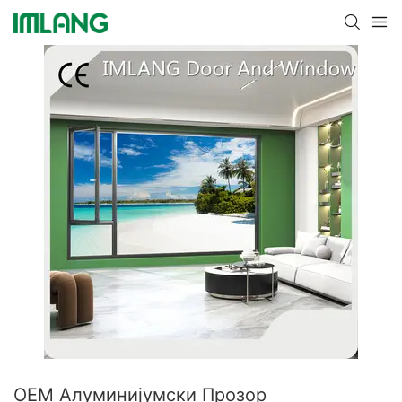
ОЕМ Алуминијумски Прозор