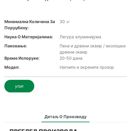
Минимална Количина За
30 ㎡
Поруџбину:
Наука О Материјалима:
Легура алуминијума
Паковање:
Пена и дрвени оквир / еколошки
дрвени оквир
Време Испоруке:
20-50 дана
Модел:
Нагните и окрените прозор
упит
Детаљ О Производу