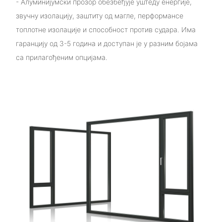
- Алуминијумски прозор обезбеђује уштеду енергије,
звучну изолацију, заштиту од магле, перформансе
топлотне изолације и способност против судара. Има
гаранцију од 3-5 година и доступан је у разним бојама
са прилагођеним опцијама.