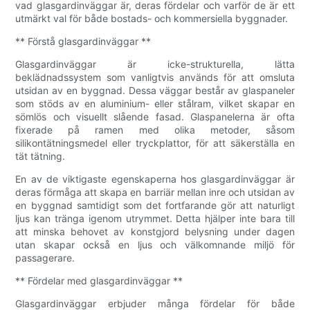
vad glasgardinväggar är, deras fördelar och varför de är ett
utmärkt val för både bostads- och kommersiella byggnader.
** Förstå glasgardinväggar **
Glasgardinväggar är icke-strukturella, lätta
beklädnadssystem som vanligtvis används för att omsluta
utsidan av en byggnad. Dessa väggar består av glaspaneler
som stöds av en aluminium- eller stålram, vilket skapar en
sömlös och visuellt slående fasad. Glaspanelerna är ofta
fixerade på ramen med olika metoder, såsom
silikontätningsmedel eller tryckplattor, för att säkerställa en
tät tätning.
En av de viktigaste egenskaperna hos glasgardinväggar är
deras förmåga att skapa en barriär mellan inre och utsidan av
en byggnad samtidigt som det fortfarande gör att naturligt
ljus kan tränga igenom utrymmet. Detta hjälper inte bara till
att minska behovet av konstgjord belysning under dagen
utan skapar också en ljus och välkomnande miljö för
passagerare.
** Fördelar med glasgardinväggar **
Glasgardinväggar erbjuder många fördelar för både