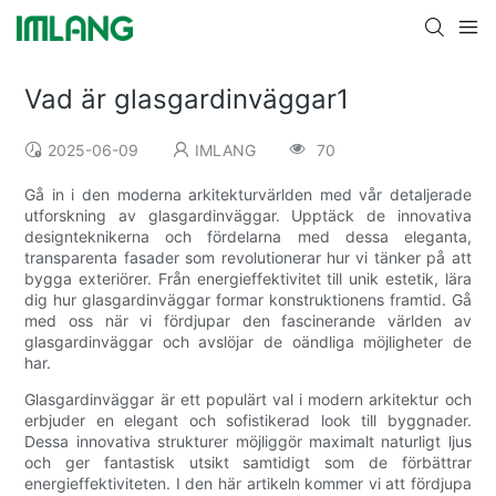
Vad är glasgardinväggar1
2025-06-09
IMLANG
70
Gå in i den moderna arkitekturvärlden med vår detaljerade
utforskning av glasgardinväggar. Upptäck de innovativa
designteknikerna och fördelarna med dessa eleganta,
transparenta fasader som revolutionerar hur vi tänker på att
bygga exteriörer. Från energieffektivitet till unik estetik, lära
dig hur glasgardinväggar formar konstruktionens framtid. Gå
med oss ​​när vi fördjupar den fascinerande världen av
glasgardinväggar och avslöjar de oändliga möjligheter de
har.
Glasgardinväggar är ett populärt val i modern arkitektur och
erbjuder en elegant och sofistikerad look till byggnader.
Dessa innovativa strukturer möjliggör maximalt naturligt ljus
och ger fantastisk utsikt samtidigt som de förbättrar
energieffektiviteten. I den här artikeln kommer vi att fördjupa