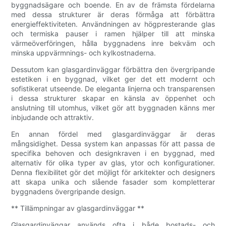
byggnadsägare och boende. En av de främsta fördelarna
med dessa strukturer är deras förmåga att förbättra
energieffektiviteten. Användningen av högpresterande glas
och termiska pauser i ramen hjälper till att minska
värmeöverföringen, hålla byggnadens inre bekväm och
minska uppvärmnings- och kylkostnaderna.
Dessutom kan glasgardinväggar förbättra den övergripande
estetiken i en byggnad, vilket ger det ett modernt och
sofistikerat utseende. De eleganta linjerna och transparensen
i dessa strukturer skapar en känsla av öppenhet och
anslutning till utomhus, vilket gör att byggnaden känns mer
inbjudande och attraktiv.
En annan fördel med glasgardinväggar är deras
mångsidighet. Dessa system kan anpassas för att passa de
specifika behoven och designkraven i en byggnad, med
alternativ för olika typer av glas, ytor och konfigurationer.
Denna flexibilitet gör det möjligt för arkitekter och designers
att skapa unika och slående fasader som kompletterar
byggnadens övergripande design.
** Tillämpningar av glasgardinväggar **
Glasgardinväggar används ofta i både bostads- och