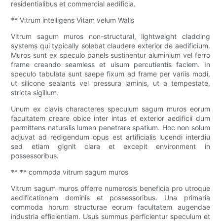
residentialibus et commercial aedificia.
** Vitrum intelligens Vitam velum Walls
Vitrum sagum muros non-structural, lightweight cladding
systems qui typically solebat claudere exterior de aedificium.
Muros sunt ex speculo panels sustinentur aluminium vel ferro
frame creando seamless et uisum percutientis faciem. In
speculo tabulata sunt saepe fixum ad frame per variis modi,
ut silicone sealants vel pressura laminis, ut a tempestate,
stricta sigillum.
Unum ex clavis characteres speculum sagum muros eorum
facultatem creare obice inter intus et exterior aedificii dum
permittens naturalis lumen penetrare spatium. Hoc non solum
adjuvat ad redigendum opus est artificialis lucendi interdiu
sed etiam gignit clara et excepit environment in
possessoribus.
** ** commoda vitrum sagum muros
Vitrum sagum muros offerre numerosis beneficia pro utroque
aedificationem dominis et possessoribus. Una primaria
commoda horum structurae eorum facultatem augendae
industria efficientiam. Usus summus perficientur speculum et