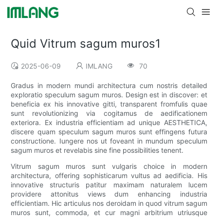
Quid Vitrum sagum muros1
2025-06-09
IMLANG
70
Gradus in modern mundi architectura cum nostris detailed
exploratio speculum sagum muros. Design est in discover: et
beneficia ex his innovative gitti, transparent fromfulis quae
sunt revolutionizing via cogitamus de aedificationem
exteriora. Ex industria efficientiam ad unique AESTHETICA,
discere quam speculum sagum muros sunt effingens futura
constructione. Iungere nos ut foveant in mundum speculum
sagum muros et revelabis sine fine possibilities tenent.
Vitrum sagum muros sunt vulgaris choice in modern
architectura, offering sophisticarum vultus ad aedificia. His
innovative structuris patitur maximam naturalem lucem
providere attonitus views dum enhancing industria
efficientiam. Hic articulus nos deroidam in quod vitrum sagum
muros sunt, commoda, et cur magni arbitrium utriusque