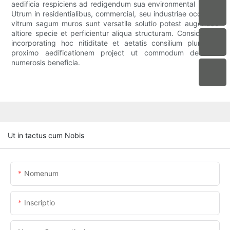
aedificia respiciens ad redigendum sua environmental ictum.
Utrum in residentialibus, commercial, seu industriae occasus,
vitrum sagum muros sunt versatile solutio potest augendae
altiore specie et perficientur aliqua structuram. Considerans
incorporating hoc nitiditate et aetatis consilium pluma in
proximo aedificationem project ut commodum de eius
numerosis beneficia.
Ut in tactus cum Nobis
Nomenum
Inscriptio