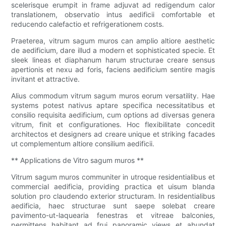
scelerisque erumpit in frame adjuvat ad redigendum calor
translationem, observatio intus aedificii comfortable et
reducendo calefactio et refrigerationem costs.
Praeterea, vitrum sagum muros can amplio altiore aesthetic
de aedificium, dare illud a modern et sophisticated specie. Et
sleek lineas et diaphanum harum structurae creare sensus
apertionis et nexu ad foris, faciens aedificium sentire magis
invitant et attractive.
Alius commodum vitrum sagum muros eorum versatility. Hae
systems potest nativus aptare specifica necessitatibus et
consilio requisita aedificium, cum options ad diversas genera
vitrum, finit et configurationes. Hoc flexibilitate concedit
architectos et designers ad creare unique et striking facades
ut complementum altiore consilium aedificii.
** Applications de Vitro sagum muros **
Vitrum sagum muros communiter in utroque residentialibus et
commercial aedificia, providing practica et uisum blanda
solution pro claudendo exterior structuram. In residentialibus
aedificia, haec structurae sunt saepe solebat creare
pavimento-ut-laquearia fenestras et vitreae balconies,
permittens habitant ad frui panoramic views et abundat