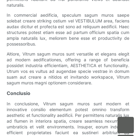
naturalis.
In commercial aedificia, speculum sagum muros saepe
solebat creare striking ostium vel VESTIBULUM area, faciens
audax dicitur et profecta est sono ad reliquum aedificii. Haec
structures potest etiam esse ad partum officium spatia cum
ampla naturalis lux, meliorem bene esse et productivity de
possessoribus.
Altiore, Vitrum sagum muros sunt versatile et elegans elegit
ad modern aedificationes, offering a range of beneficia
possidet industria efficientiam, AESTHETICA et functionality.
Utrum vos es vultus ad augendae specie vestrae in domum
suam aut creare a nitidos et invitando workspace, Vitrum
sagum muros magni optionem considerare.
Conclusio
In conclusione, Vitrum sagum muros sunt modern et
innovative consilio elementum potest omnino transform
aesthetic et functionality aedificii. Per permittens naturalis lux
ad flumen in interiora spatia, creare seamless nexum inter
umbraticis et velit environments. Insuper, eorum industria-
efficient proprietates faciunt ea sustineri arbitrium ad