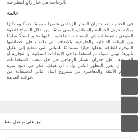
الزجاجية هي خيار رائع للنظر فيه.
خاتمة
في الختام ، تعد جدران الستار الزجاجي عنصرًا تصميمًا حديثًا ومبتكارًا
يمكنه تحويل الجمالية والوظائف للمبنى تمامًا. من خلال السماح للضوء
الطبيعي بالفيضانات إلى المساحات الداخلية ، فإنها تخلق اتصالًا سلسًا
بين البيئات الداخلية والخارجية. بالإضافة إلى ذلك ، فإن خصائصها
الموفرة للطاقة تجعلها خيارًا مستدامًا للمباني التي تتطلع إلى تقليل
تأثيرها البيئي. سواء تم استخدامها في الإعدادات السكنية أو التجارية أو
الصناعية ، فإن جدران الستار الزجاجي هي حل متعدد الاستخدامات
يمكن أن يعزز المظهر الكلي وأداء أي هيكل. فكر في دمج ميزة
التصميم الأنيقة والمعاصرة في مشروع البناء التالي للاستفادة من
فوائده العديدة.
ابق على تواصل معنا