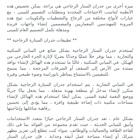
ميزة أخرى من جدران الستار الزجاجي هي براعة. يمكن تخصيص هذه
الأنظمة لتناسب الاحتياجات المحددة ومتطلبات التصميم للمبنى ، مع
خيارات لأنواع مختلفة من الزجاج والتشطيبات والتكوينات. تتيح هذه
المرونة للمهندسين المعماريين والمصممين إنشاء واجهات فريدة
ومذهلة تكمل التصميم العام للمبنى.
** تطبيقات جدران الستارة الزجاجية **
تُستخدم جدران الستار الزجاجية بشكل شائع في المباني السكنية
والتجارية ، مما يوفر حلاً عمليًا وجذابًا بصريًا لإثارة الجزء الخارجي من
الهيكل. في المباني السكنية ، غالبًا ما تستخدم هذه الهياكل لإنشاء نوافذ
ممتدة من الأرض إلى السقف أو الشرفات المزججة ، مما يسمح
للمقيمين بالاستمتاع بمناظر بانورامية وضوء طبيعي وفيرة.
في المباني التجارية ، يتم استخدام جدران الستارة الزجاجية بشكل
متكرر لإنشاء مدخل أو منطقة بهوبة مذهلة ، مما يجعل بيانًا جريئًا
ووضع النغمة لبقية المبنى. يمكن أيضًا استخدام هذه الهياكل لإنشاء
مساحات مكتبية ذات إضاءة طبيعية وافرة ، مما يؤدي إلى تحسين
رفاهية شاغليها وإنتاجيتها.
بشكل عام ، تعد جدران الستار الزجاجي خيارًا متعدد الاستخدامات
وأنيق للمباني الحديثة ، حيث تقدم مجموعة من الفوائد بما في ذلك
كفاءة الطاقة والجماليات والوظائف. سواء كنت تتطلع إلى تعزيز مظهر
منزلك أو إنشاء مساحة عمل أنيقة وجذابة ، فإن جدران الستار