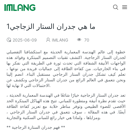
ما هي جدران الستار الزجاجي1
2025-06-09
IMLANG
70
خطوة إلى عالم الهندسة المعمارية الحديثة مع استكشافنا التفصيلي
لجدران الستار الزجاجية. اكتشف تقنيات التصميم المبتكرة وفوائد هذه
الواجهات الأنيقة الشفافة التي تحدث ثورة في الطريقة التي نفكر بها
في بناء الخارجيات. من كفاءة الطاقة إلى جماليات فريدة من نوعها ،
تعلم كيف تشكل جدران الستار الزجاجي مستقبل البناء. انضم إلينا
ونحن نتعمق في العالم الرائع من جدران الستار الزجاجي ونكشف عن
الاحتمالات التي لا نهاية لها.
تعد جدران الستار الزجاجية خيارًا شائعًا في الهندسة المعمارية الحديثة ،
حيث تقدم نظرة أنيقة ومتطورة للمباني. تتيح هذه الهياكل المبتكرة الحد
الأقصى للضوء الطبيعي وتوفر مناظر خلابة مع تعزيز كفاءة الطاقة
أيضًا. في هذه المقالة ، سوف نتعمق في جدران الستار الزجاجي ،
ومزاياها ، ولماذا هي خيار رائع للمباني السكنية والتجارية.
** فهم جدران الستارة الزجاجية **