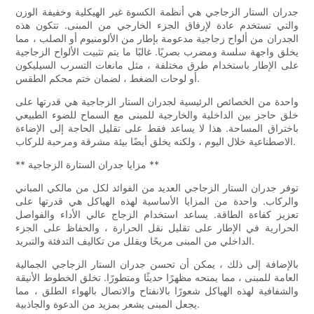
جدران الستار الزجاجي هي أنظمة الكسوة غير الهيكلية وخفيفة الوزن
والتي تستخدم عادة لإرفاق الجزء الخارجي من المبنى. تتكون هذه
الجدران من ألواح زجاجية مدعومة بإطار من الألومنيوم أو الصلب ، مما
يخلق واجهة سلسة ومضرب بصريًا. غالبًا ما يتم تثبيت الألواح الزجاجية
على الإطار باستخدام طرق مختلفة ، مثل مانعات التسرب السيليكون
أو لوحات الضغط ، لضمان ختم محكم الطقس.
واحدة من الخصائص الرئيسية لجدران الستار الزجاجية هي قدرتها على
خلق حاجز بين الداخلية والخارجية للمبنى مع السماح للضوء الطبيعي
باختراق المساحة. هذا لا يساعد فقط على تقليل الحاجة إلى الإضاءة
الاصطناعية خلال اليوم ، ولكنه يخلق أيضًا بيئة مشرقة ومرحبة للركاب.
** مزايا جدران الستارة الزجاجية **
توفر جدران الستار الزجاجي العديد من الفوائد لكل من مالكي المباني
والركاب. واحدة من المزايا الأساسية لهذه الهياكل هي قدرتها على
تعزيز كفاءة الطاقة. يساعد استخدام الزجاج عالي الأداء والفواصل
الحرارية في الإطار على تقليل نقل الحرارة ، والحفاظ على الجزء
الداخلي من المبنى مريحًا ويقلل من تكاليف التدفئة والتبريد.
بالإضافة إلى ذلك ، يمكن أن تحسن جدران الستار الزجاجي الجمالية
العامة للمبنى ، مما يمنحه مظهرًا حديثًا ومتطورًا. تخلق الخطوط الأنيقة
والشفافية لهذه الهياكل شعورًا بالانفتاح والاتصال بالهواء الطلق ، مما
يجعل المبنى يشعر بمزيد من الدعوة والجاذبية.