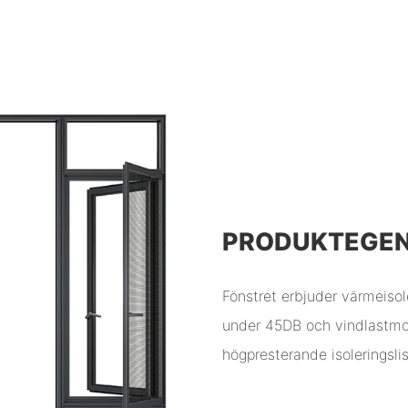
PRODUKTEGE
Fönstret erbjuder värmeiso
under 45DB och vindlastmo
högpresterande isoleringsli