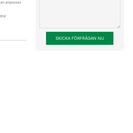
r kan anpassas
dral
SKICKA FÖRFRÅGAN NU