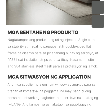
MGA BENTAHE NG PRODUKTO
Nagtatampok ang produkto ng uri ng injection Angle para
sa stability at madaling pagpapanatili, double-sided flat
frame na disenyo para sa pinahabang buhay ng serbisyo, at
PA66 heat insulation strips para sa tibay. Kasama rin dito
ang 304 stainless steel mesh para sa proteksyon ng lamok.
MGA SITWASYON NG APPLICATION
Ang mga supplier ng aluminum window ay angkop para sa
tirahan at komersyal na paggamit, na may isang buong
bansa na network ng pagbebenta at serbisyo na itinatag ng
IMLANG. Ang kumpanya ay nakatuon sa pagbibigay ng